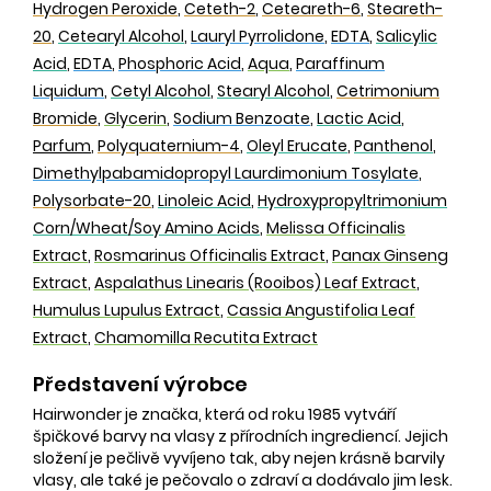
Hydrogen Peroxide
,
Ceteth-2
,
Ceteareth-6
,
Steareth-
20
,
Cetearyl Alcohol
,
Lauryl Pyrrolidone
,
EDTA
,
Salicylic
Acid
,
EDTA
,
Phosphoric Acid
,
Aqua
,
Paraffinum
Liquidum
,
Cetyl Alcohol
,
Stearyl Alcohol
,
Cetrimonium
Bromide
,
Glycerin
,
Sodium Benzoate
,
Lactic Acid
,
Parfum
,
Polyquaternium-4
,
Oleyl Erucate
,
Panthenol
,
Dimethylpabamidopropyl Laurdimonium Tosylate
,
Polysorbate-20
,
Linoleic Acid
,
Hydroxypropyltrimonium
Corn/Wheat/Soy Amino Acids
,
Melissa Officinalis
Extract
,
Rosmarinus Officinalis Extract
,
Panax Ginseng
Extract
,
Aspalathus Linearis (Rooibos) Leaf Extract
,
Humulus Lupulus Extract
,
Cassia Angustifolia Leaf
Extract
,
Chamomilla Recutita Extract
Představení výrobce
Hairwonder je značka, která od roku 1985 vytváří
špičkové barvy na vlasy z přírodních ingrediencí. Jejich
složení je pečlivě vyvíjeno tak, aby nejen krásně barvily
vlasy, ale také je pečovalo o zdraví a dodávalo jim lesk.