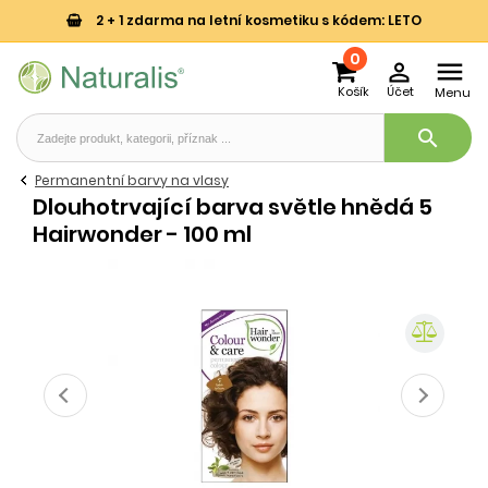
2 + 1 zdarma na letní kosmetiku s kódem: LETO
0


Košík
Účet
Menu
search
Permanentní barvy na vlasy
Dlouhotrvající barva světle hnědá 5
Hairwonder - 100 ml