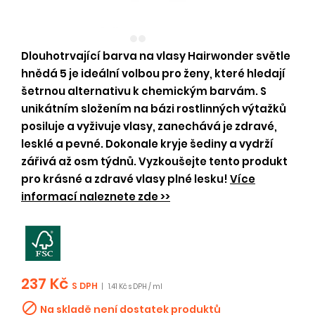
Dlouhotrvající barva na vlasy Hairwonder světle
hnědá 5 je ideální volbou pro ženy, které hledají
šetrnou alternativu k chemickým barvám. S
unikátním složením na bázi rostlinných výtažků
posiluje a vyživuje vlasy, zanechává je zdravé,
lesklé a pevné. Dokonale kryje šediny a vydrží
zářivá až osm týdnů. Vyzkoušejte tento produkt
pro krásné a zdravé vlasy plné lesku!
Více
informací naleznete zde >>
237 Kč
S DPH
|
1.41 Kč s DPH / ml

Na skladě není dostatek produktů