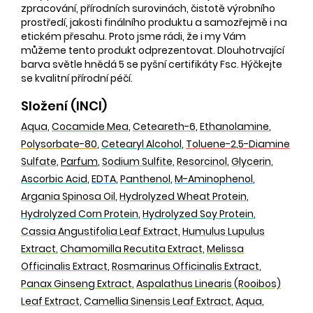
zpracování, přírodních surovinách, čistotě výrobního
prostředí, jakosti finálního produktu a samozřejmě i na
etickém přesahu. Proto jsme rádi, že i my Vám
můžeme tento produkt odprezentovat. Dlouhotrvající
barva světle hnědá 5 se pyšní certifikáty Fsc. Hýčkejte
se kvalitní přírodní péčí.
Složení (INCI)
Aqua
,
Cocamide Mea
,
Ceteareth-6
,
Ethanolamine
,
Polysorbate-80
,
Cetearyl Alcohol
,
Toluene-2,5-Diamine
Sulfate
,
Parfum
,
Sodium Sulfite
,
Resorcinol
,
Glycerin
,
Ascorbic Acid
,
EDTA
,
Panthenol
,
M-Aminophenol
,
Argania Spinosa Oil
,
Hydrolyzed Wheat Protein
,
Hydrolyzed Corn Protein
,
Hydrolyzed Soy Protein
,
Cassia Angustifolia Leaf Extract
,
Humulus Lupulus
Extract
,
Chamomilla Recutita Extract
,
Melissa
Officinalis Extract
,
Rosmarinus Officinalis Extract
,
Panax Ginseng Extract
,
Aspalathus Linearis (Rooibos)
Leaf Extract
,
Camellia Sinensis Leaf Extract
,
Aqua
,