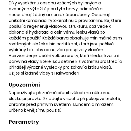
Díky vysokému obsahu vzácných bylinných a
ovocných výtažků jsou tyto barvy jedinečné a
neobsahují žádný amoniak či parabeny. Obsahují
unikátní kombinaci fytokeratinu a provitaminu B5, které
posilují a regenerují vlasovou strukturu, což vede k
dokonalé hydrataci a oslnivému lesku vlasů po
každém použití. Každá barva obsahuje minimálně osm
rostlinných složek s bio certifikací, které jsou pečlivě
vybírány tak, aby co nejvíce prospívaly vlasům.
Hairwonder je ideální volbou pro ty, kteří hledají kvalitní
barvy na vlasy, které jsou šetrné k životnímu prostředí a
přinášejí výrazné výsledky pro zdraví a krásu vlasů.
Užijte si krásné vlasy s Hairwonder! ️
Upozornění
Nepoužívejte při známé přecitlivělosti na některou
složku přípravku. Skladujte v suchu při pokojové teplotě,
chraňte před přímým světlem, sluncem a mrazem.
Určeno k vnějšímu použití.
Parametry