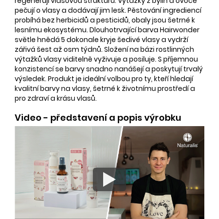
regenerují vlasovou strukturu. Výtažky z bylin a ovoce
pečují o vlasy a dodávají jim lesk. Pěstování ingrediencí
probíhá bez herbicidů a pesticidů, obaly jsou šetrné k
lesnímu ekosystému. Dlouhotrvající barva Hairwonder
světle hnědá 5 dokonale kryje šedivé vlasy a vydrží
zářivá šest až osm týdnů. Složení na bázi rostlinných
výtažků vlasy viditelně vyživuje a posiluje. S příjemnou
konzistencí se barvy snadno nanášejí a poskytují trvalý
výsledek. Produkt je ideální volbou pro ty, kteří hledají
kvalitní barvy na vlasy, šetrné k životnímu prostředí a
pro zdraví a krásu vlasů.
Video - představení a popis výrobku