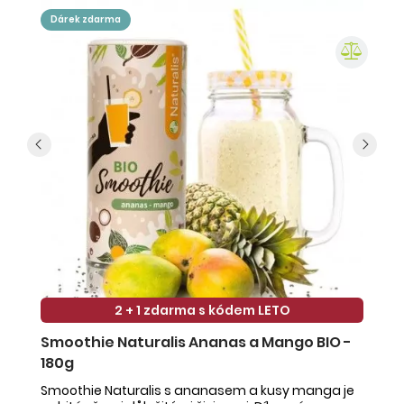
dárek zdarma
2 + 1 zdarma s kódem LETO
Smoothie Naturalis Ananas a Mango BIO -
S
180g
-
Smoothie Naturalis s ananasem a kusy manga je
Sm