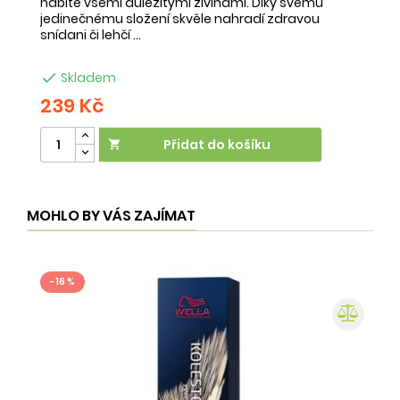
nabité všemi důležitými živinami. Díky svému
ob
jedinečnému složení skvěle nahradí zdravou
ne
snídani či lehčí ...
na

Skladem
239 Kč
2
Přidat do košíku

MOHLO BY VÁS ZAJÍMAT
- 16 %