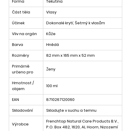
Forma
Tekutina
Část těla
Vlasy
Účinek
Dokonalé krytí, Šetrný k vlasům
Vliv na orgán
Kůže
Barva
Hnědá
Rozměry
82 mm x 165 mm x 52 mm
Primárně
Ženy
určeno pro
Hmotnost /
100 ml
objem
EAN
8710267120060
Skladování
Skladujte v suchu a temnu
Frenchtop Natural Care Products B.V.,
Výrobce
P.O. Box 482, 1620, AL Hoorn, Nizozemí