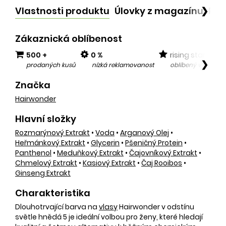
Vlastnosti produktu
Úlovky z magazínu
Po
❯
Zákaznická oblíbenost
500 +
0 %
rising star
❯
prodaných kusů
nízká reklamovanost
oblíbený v posled
Značka
Hairwonder
Hlavní složky
Rozmarýnový Extrakt
•
Voda
•
Arganový Olej
•
Heřmánkový Extrakt
•
Glycerin
•
Pšeničný Protein
•
Panthenol
•
Meduňkový Extrakt
•
Čajovníkový Extrakt
•
Chmelový Extrakt
•
Kasiový Extrakt
•
Čaj Rooibos
•
Ginseng Extrakt
Charakteristika
Dlouhotrvající barva na
vlasy
Hairwonder v odstínu
světle hnědá 5 je ideální volbou pro ženy, které hledají