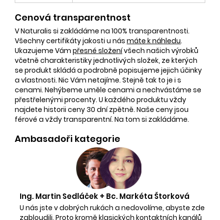
Cenová transparentnost
V Naturalis si zakládáme na 100% transparentnosti.
Všechny certifikáty jakosti u nás
máte k náhledu
.
Ukazujeme Vám
přesné složení
všech našich výrobků
včetně charakteristiky jednotlivých složek, ze kterých
se produkt skládá a podrobně popisujeme jejich účinky
a vlastnosti. Nic Vám netajíme. Stejně tak to je i s
cenami. Nehýbeme uměle cenami a nechvástáme se
přestřelenými procenty. U každého produktu vždy
najdete historii ceny 30 dní zpětně. Naše ceny jsou
férové a vždy transparentní. Na tom si zakládáme.
Ambasadoři kategorie
Ing. Martin Sedláček + Bc. Markéta Štorková
U nás jste v dobrých rukách a nedovolíme, abyste zde
zabloudili. Proto kromě klasických kontaktních kanálů