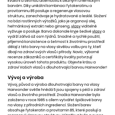
kvalitní a šetrnou alternativu k běžným chemickým
barvám. Díky unikátní kombinaci fytokeratinu a
provitaminu B5 posiluje a regeneruje vlasovou
strukturu, zanechávaje je hydratované a lesklé. Složení
na bázi rostlinných výtažků, jako je arganový olej,
heřmánkový extrakt nebo ginseng,
vlasy
viditelně
vyživuje a posiluje. Barva dokonale kryje šedivé
vlasy
a
vydrží zářivá až osm týdnů. Snadné a rychlé použití,
příjemná konzistence a šetrnost k životnímu prostředí
dělají z této barvy na vlasy skvělou volbu pro ty, kteří
dbají na zdraví svých vlasů i přírody. Navíc, výborné
recenze zákazníků a certifikáty kvality potvrzují
vysokou úroveň tohoto produktu. Objevte krásu a
zdraví Vašich vlasů s dlouhotrvající barvou Hairwonder!
Vývoj a výroba
Vývoj, původ a výroba dlouhotrvající barvy na vlasy
Hairwonder světle hnědá 5 jsou spojeny s péčí o zdraví
vlasů a životního prostředí. Značka Hairwonder byla
založena v roce 1985 s cílem vytvářet špičkové barvy
na vlasy z přírodních ingrediencí. Složení barev
obsahuje fytokeratin a provitamin B5, které posilují a