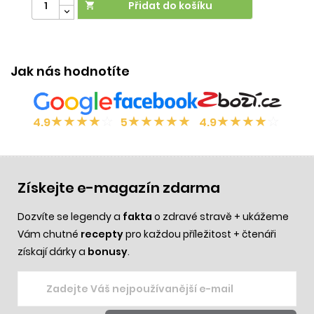
Přidat do košíku

Jak nás hodnotíte
★
★
★
★
☆
★
★
★
★
★
★
★
★
★
☆
4.9
5
4.9
Získejte e-magazín zdarma
Dozvíte se legendy a
fakta
o zdravé stravě + ukážeme
Vám chutné
recepty
pro každou příležitost + čtenáři
získají dárky a
bonusy
.