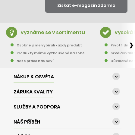
Vyznáme se v sortimentu
Vysoká 
❯
Osobně jsme vybírali každý produkt
Prvotřídní pě
Produkty máme vyzkoušené na sobě
Skvělá kvalit
Naše práce nás baví
Důkladná kon
NÁKUP & OSVĚTA

ZÁRUKA KVALITY

SLUŽBY A PODPORA

NÁŠ PŘÍBĚH
