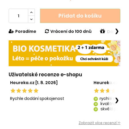
Přidat do košíku
❯
Poradíme
Vrácení do 100 dnů
Dárek v h
Uživatelské recenze e-shopu
Heureka.cz [1. 8. 2026]
Heureka.cz [29. 
Rychle dodání spokojenost
rychlé dodání
❯
add
kvalitně zaba
add
skvělá péče o
add
kvalitní produ
add
Zobrazit více recenzí >>