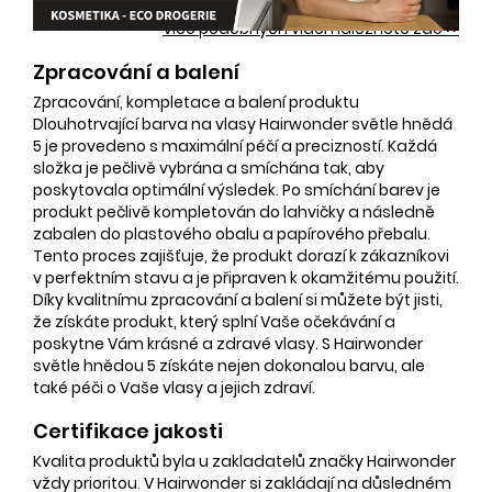
Více podobných videí naleznete zde >>
Zpracování a balení
Zpracování, kompletace a balení produktu
Dlouhotrvající barva na vlasy Hairwonder světle hnědá
5 je provedeno s maximální péčí a precizností. Každá
složka je pečlivě vybrána a smíchána tak, aby
poskytovala optimální výsledek. Po smíchání barev je
produkt pečlivě kompletován do lahvičky a následně
zabalen do plastového obalu a papírového přebalu.
Tento proces zajišťuje, že produkt dorazí k zákazníkovi
v perfektním stavu a je připraven k okamžitému použití.
Díky kvalitnímu zpracování a balení si můžete být jisti,
že získáte produkt, který splní Vaše očekávání a
poskytne Vám krásné a zdravé vlasy. S Hairwonder
světle hnědou 5 získáte nejen dokonalou barvu, ale
také péči o Vaše vlasy a jejich zdraví.
Certifikace jakosti
Kvalita produktů byla u zakladatelů značky Hairwonder
vždy prioritou. V Hairwonder si zakládají na důsledném