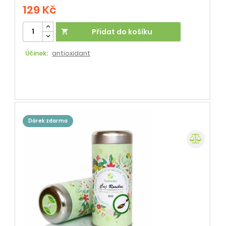
129 Kč
Přidat do košíku

Účinek:
antioxidant
dárek zdarma