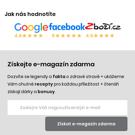
Jak nás hodnotíte
★
★
★
★
☆
★
★
★
★
★
★
★
★
★
☆
4.9
5
4.9
Získejte e-magazín zdarma
Dozvíte se legendy a
fakta
o zdravé stravě + ukážeme
Vám chutné
recepty
pro každou příležitost + čtenáři
získají dárky a
bonusy
.