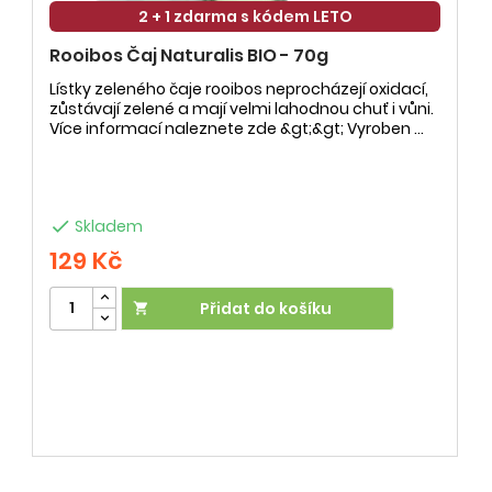
2 + 1 zdarma s kódem LETO
Rooibos Čaj Naturalis BIO - 70g
Lístky zeleného čaje rooibos neprocházejí oxidací,
zůstávají zelené a mají velmi lahodnou chuť i vůni.
Více informací naleznete zde &gt;&gt; Vyroben ...

Skladem
129 Kč
Přidat do košíku
