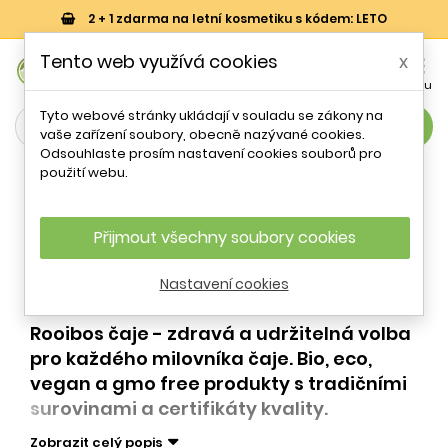
2 + 1 zdarma na letní kosmetiku s kódem: LETO
0
Tento web využívá cookies
x


Košík
Účet
Menu
Tyto webové stránky ukládají v souladu se zákony na
search
vaše zařízení soubory, obecně nazývané cookies.
Odsouhlaste prosím nastavení cookies souborů pro
Čaje
použití webu.
Rooibos čaje
Přijmout všechny soubory cookies
Nastavení cookies
Rooibos čaje - zdravá a udržitelná volba
pro každého milovníka čaje. Bio, eco,
vegan a gmo free produkty s tradičními
surovinami a certifikáty kvality.
Zobrazit celý popis