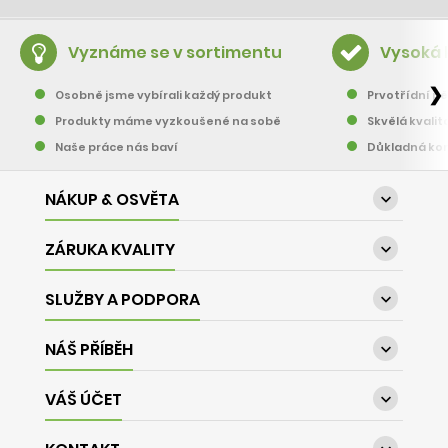
Vyznáme se v sortimentu
Vysoká 
❯
Osobně jsme vybírali každý produkt
Prvotřídní pě
Produkty máme vyzkoušené na sobě
Skvělá kvalit
Naše práce nás baví
Důkladná kon
NÁKUP & OSVĚTA

ZÁRUKA KVALITY

SLUŽBY A PODPORA

NÁŠ PŘÍBĚH

VÁŠ ÚČET
