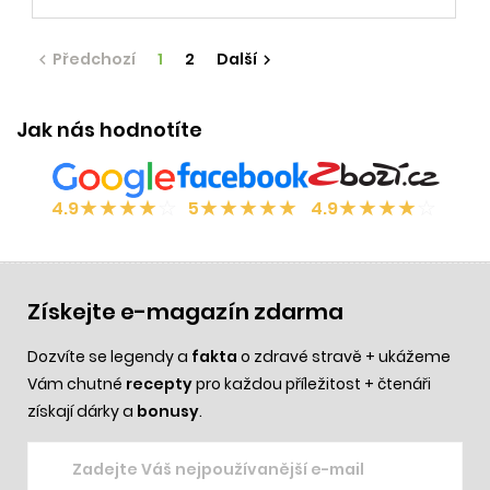
Předchozí
1
2
Další


Jak nás hodnotíte
★
★
★
★
☆
★
★
★
★
★
★
★
★
★
☆
4.9
5
4.9
Získejte e-magazín zdarma
Dozvíte se legendy a
fakta
o zdravé stravě + ukážeme
Vám chutné
recepty
pro každou příležitost + čtenáři
získají dárky a
bonusy
.