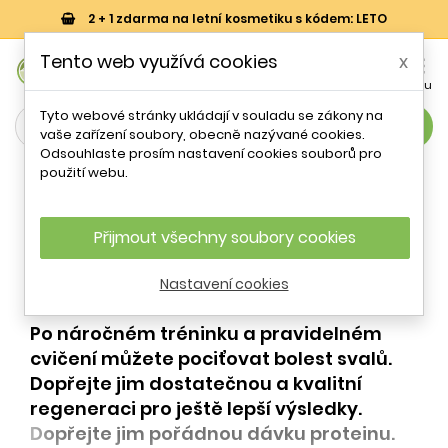
2 + 1 zdarma na letní kosmetiku s kódem: LETO
0
Tento web využívá cookies
x


Košík
Účet
Menu
Tyto webové stránky ukládají v souladu se zákony na
search
vaše zařízení soubory, obecně nazývané cookies.
Odsouhlaste prosím nastavení cookies souborů pro
Klouby a svaly
použití webu.
Svaly
Přijmout všechny soubory cookies
Nastavení cookies
Po náročném tréninku a pravidelném
cvičení můžete pociťovat bolest svalů.
Dopřejte jim dostatečnou a kvalitní
regeneraci pro ještě lepší výsledky.
Dopřejte jim pořádnou dávku proteinu.