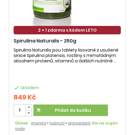
2 + 1 zdarma s kódem LETO
Spirulina Naturalis - 250g
Spirulina Naturalis jsou tablety lisované z usušené
sinice Spirulina platensis, rostliny s mimořádným
obsahem proteinů, vitaminů a dalších nutričně ...

Skladem
849 Kč
Přidat do košíku

Účinek:
imunita
•
hubnutí
•
antioxidant
Vliv na orgán:
svaly