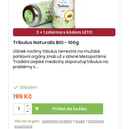
2 + 1 zdarma s kódem LETO
Tribulus Naturalis BIO - 100g
Účinek rostliny tribulus terrestris na mužské
pohlavní orgány znali už v dávné Mezopotámii.
Tradiční asijské medicíny doporučují tribulus na
problémy s ...

Skladem
199 Kč
Přidat do košíku

Vliv na orgán:
pohlavní orgány
•
svaly
•
močová
soustava