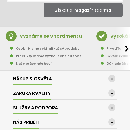
Vyznáme se v sortimentu
Vysoká 
❯
Osobně jsme vybírali každý produkt
Prvotřídní pě
Produkty máme vyzkoušené na sobě
Skvělá kvalit
Naše práce nás baví
Důkladná kon
NÁKUP & OSVĚTA

ZÁRUKA KVALITY

SLUŽBY A PODPORA

NÁŠ PŘÍBĚH
