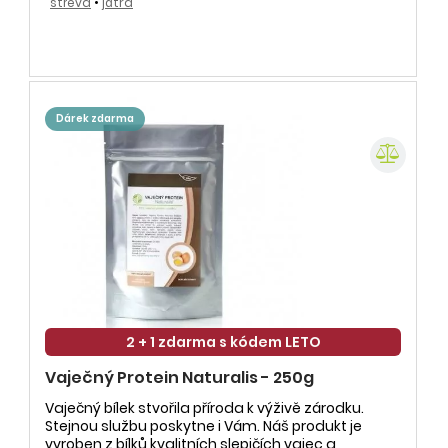
střeva
•
játra
dárek zdarma
2 + 1 zdarma s kódem LETO
Vaječný Protein Naturalis - 250g
Vaječný bílek stvořila příroda k výživě zárodku.
Stejnou službu poskytne i Vám. Náš produkt je
vyroben z bílků kvalitních slepičích vajec a