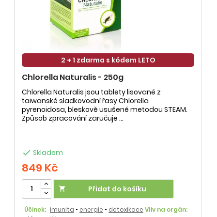
2 + 1 zdarma s kódem LETO
Chlorella Naturalis - 250g
Chlorella Naturalis jsou tablety lisované z
taiwanské sladkovodní řasy Chlorella
pyrenoidosa, bleskově usušené metodou STEAM.
Způsob zpracování zaručuje ...

Skladem
849 Kč
Přidat do košíku

Účinek:
imunita
•
energie
•
detoxikace
Vliv na orgán: