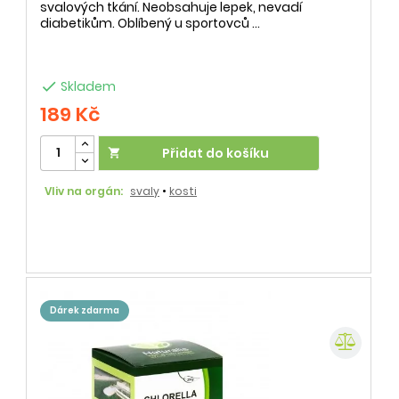
svalových tkání. Neobsahuje lepek, nevadí
diabetikům. Oblíbený u sportovců ...

Skladem
189 Kč
Přidat do košíku

Vliv na orgán:
svaly
•
kosti
dárek zdarma