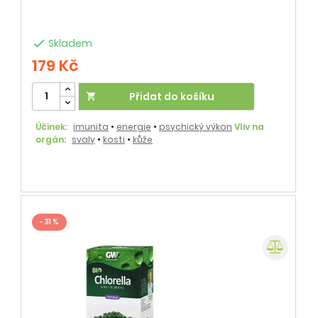

Skladem
179 Kč
Přidat do košíku

Účinek:
imunita
•
energie
•
psychický výkon
Vliv na
orgán:
svaly
•
kosti
•
kůže
- 31 %