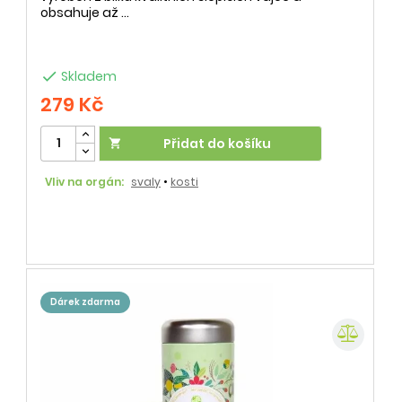
obsahuje až ...

Skladem
279 Kč
Přidat do košíku

Vliv na orgán:
svaly
•
kosti
dárek zdarma