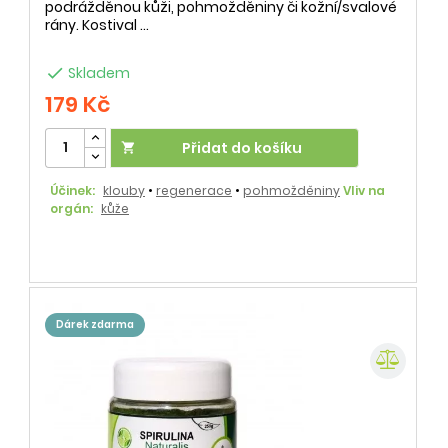
podrážděnou kůži, pohmožděniny či kožní/svalové
rány. Kostival ...

Skladem
179 Kč
Přidat do košíku

Účinek:
klouby
•
regenerace
•
pohmožděniny
Vliv na
orgán:
kůže
dárek zdarma