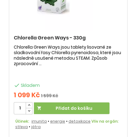
Chlorella Green Ways - 330g
Chlorella Green Ways jsou tablety lisované ze
sladkovodní řasy Chlorella pyrenoidosa, které jsou
následně usušené metodou STEAM. Způsob
zpracování ...

Skladem
1 099 Kč
1 599 Kč
Přidat do košíku

Účinek:
imunita
•
energie
•
detoxikace
Vliv na orgán:
střeva
•
játra