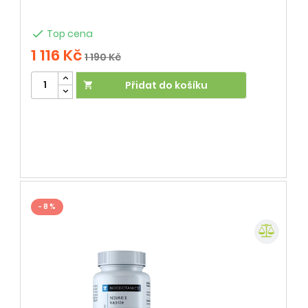

Top cena
1 116 Kč
1 190 Kč
Přidat do košíku

- 8 %