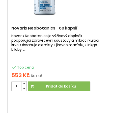
Novarix Neobotanics - 60 kapslí
Novarix Neobotanics je výživový doplněk
podporující zdraví cévní soustavy a mikrocirkulaci
krve. Obsahuje extrakty z jírovce maďalu, Ginkgo
biloby, ...

Top cena
553 Kč
601 Kč
Přidat do košíku
