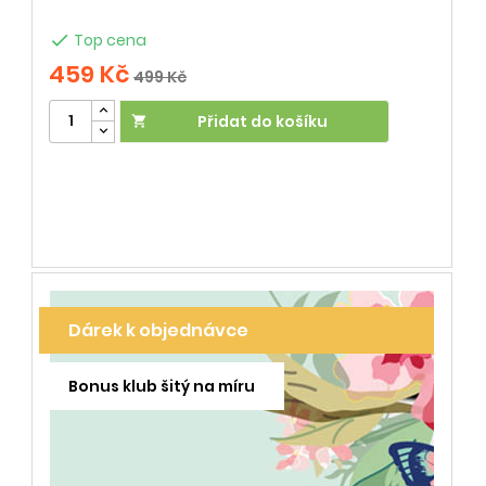

Top cena
459 Kč
499 Kč
Přidat do košíku

Dárek k objednávce
Bonus klub šitý na míru