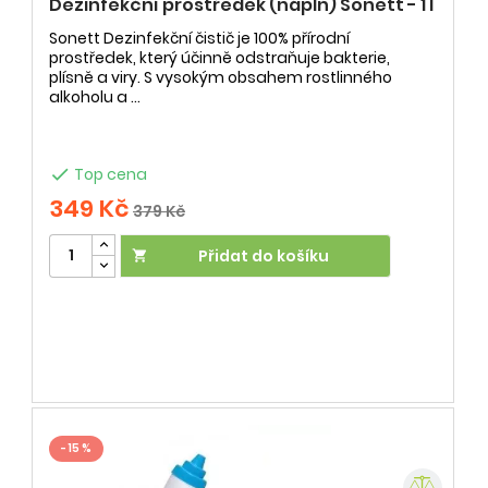
Dezinfekční prostředek (náplň) Sonett - 1 l
Sonett Dezinfekční čistič je 100% přírodní
prostředek, který účinně odstraňuje bakterie,
plísně a viry. S vysokým obsahem rostlinného
alkoholu a ...

Top cena
349 Kč
379 Kč
Přidat do košíku

- 15 %