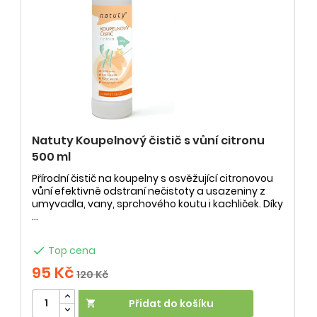
Natuty Koupelnový čistič s vůní citronu
500 ml
Přírodní čistič na koupelny s osvěžující citronovou
vůní efektivně odstraní nečistoty a usazeniny z
umyvadla, vany, sprchového koutu i kachliček. Díky
...

Top cena
95 Kč
120 Kč
Přidat do košíku
