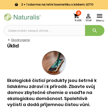
2 + 1 zdarma na letní kosmetiku s kódem: LETO
0


Košík
Účet
Menu
search
Ekodrogerie
Úklid
Ekologické čisticí produkty jsou šetrné k
lidskému zdraví i k přírodě. Zbavte svůj
domov zbytečné chemie a vsaďte na
ekologickou domácnost. Spolehlivě
vyčistí a dodá příjemnou čistou vůni.