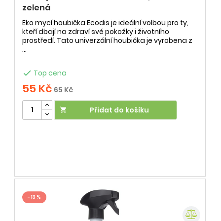
zelená
Eko mycí houbička Ecodis je ideální volbou pro ty,
kteří dbají na zdraví své pokožky i životního
prostředí. Tato univerzální houbička je vyrobena z
...

Top cena
55 Kč
65 Kč
Přidat do košíku

- 13 %