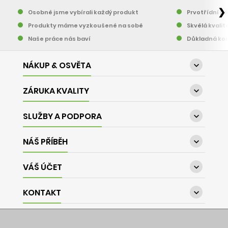
❯
Osobně jsme vybírali každý produkt
Prvotřídní pě
Produkty máme vyzkoušené na sobě
Skvělá kvalit
Naše práce nás baví
Důkladná kon
NÁKUP & OSVĚTA

ZÁRUKA KVALITY

SLUŽBY A PODPORA

NÁŠ PŘÍBĚH

VÁŠ ÚČET

KONTAKT
