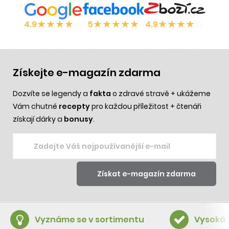
★
★
★
★
☆
★
★
★
★
★
★
★
★
★
☆
4.9
5
4.9
Získejte e-magazín zdarma
Dozvíte se legendy a
fakta
o zdravé stravě + ukážeme
Vám chutné
recepty
pro každou příležitost + čtenáři
získají dárky a
bonusy
.
Vyznáme se v sortimentu
Vysoká 