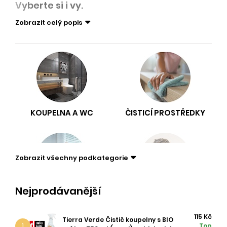
Vyberte si i vy.
Zobrazit celý popis
KOUPELNA A WC
ČISTICÍ PROSTŘEDKY
Zobrazit všechny podkategorie
Nejprodávanější
DEZINFEKČNÍ
DRÁTĚNKY
PROSTŘEDKY
115 Kč
Tierra Verde Čistič koupelny s BIO
1
Top