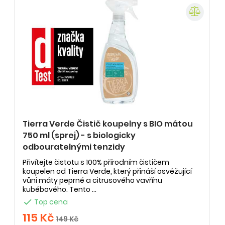
Tierra Verde Čistič koupelny s BIO mátou
750 ml (sprej) - s biologicky
odbouratelnými tenzidy
Přivítejte čistotu s 100% přírodním čističem
koupelen od Tierra Verde, který přináší osvěžující
vůni máty peprné a citrusového vavřínu
kubébového. Tento ...

Top cena
115 Kč
149 Kč