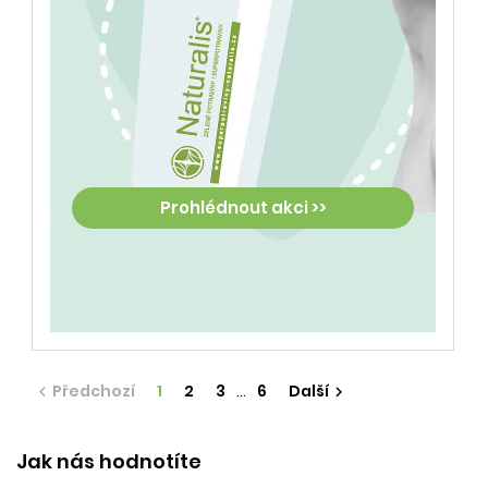
Prohlédnout akci >>
Předchozí
1
2
3
…
6
Další


Jak nás hodnotíte