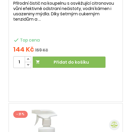
Přírodní čistič na koupelnu s osvěžující citronovou
vůní efektivně odstraní nečistoty, vodní kámen i
usazeniny mýdla. Díky šetrným cukerným
tenzidům a ...

Top cena
144 Kč
159 Kč
Přidat do košíku

- 21 %