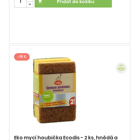
Přidat do košíku

- 15 %
Eko mycí houbička Ecodis - 2 ks, hnědá a