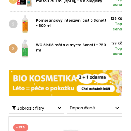
mátou 750 ml (sprej) - s biologicky...
cena
139 Kč
Pomerančový intenzivní čistič Sonett
2
Top
- 500 ml
cena
MYCÍ HOUBIČKY A
ÚKLIDOVÉ KARTÁČE
HADŘÍKY
129 Kč
WC čistič máta a myrta Sonett - 750
3
Top
ml
cena
VODNÍ KÁMEN
ČISTIČE SKLA

Doporučené
Zobrazit filtry
- 23 %