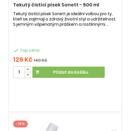
Tekutý čistící písek Sonett - 500 ml
Tekutý čistící písek Sonett je ideální volbou pro ty,
kteří se zajímají o zdravý životní styl a udržitelnost.
S jemným vápenatým práškem a rostlinnými ...

Top cena
129 Kč
140 Kč
Přidat do košíku

- 19 %