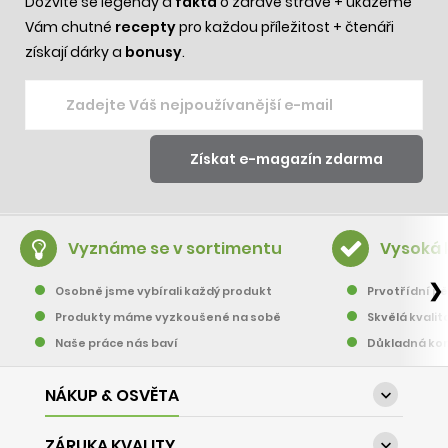
Dozvíte se legendy a
fakta
o zdravé stravě + ukážeme
Vám chutné
recepty
pro každou příležitost + čtenáři
získají dárky a
bonusy
.
Vyznáme se v sortimentu
Vysoká 
❯
Osobně jsme vybírali každý produkt
Prvotřídní pě
Produkty máme vyzkoušené na sobě
Skvělá kvalit
Naše práce nás baví
Důkladná kon
NÁKUP & OSVĚTA

ZÁRUKA KVALITY
