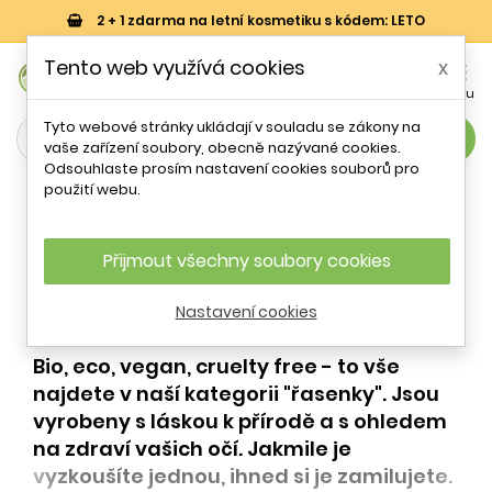
2 + 1 zdarma na letní kosmetiku s kódem: LETO
0
Tento web využívá cookies
x


Košík
Účet
Menu
Tyto webové stránky ukládají v souladu se zákony na
search
vaše zařízení soubory, obecně nazývané cookies.
Odsouhlaste prosím nastavení cookies souborů pro
Líčení očí
použití webu.
Řasenky
Přijmout všechny soubory cookies
Nastavení cookies
Bio, eco, vegan, cruelty free - to vše
najdete v naší kategorii "řasenky". Jsou
vyrobeny s láskou k přírodě a s ohledem
na zdraví vašich očí. Jakmile je
vyzkoušíte jednou, ihned si je zamilujete.