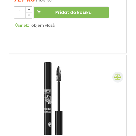
Přidat do košíku

Účinek:
objem vlasů