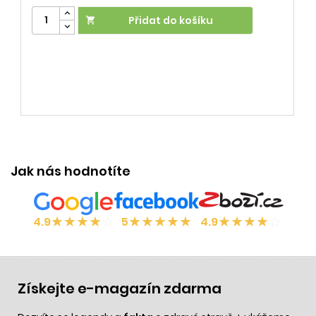
Přidat do košíku

Jak nás hodnotíte
★
★
★
★
☆
★
★
★
★
★
★
★
★
★
☆
4.9
5
4.9
Získejte e-magazín zdarma