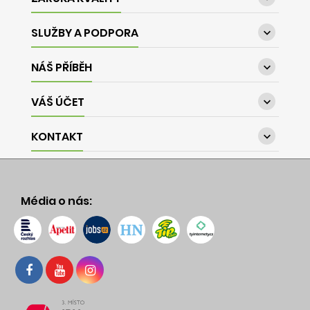
SLUŽBY A PODPORA

NÁŠ PŘÍBĚH

VÁŠ ÚČET

KONTAKT

Média o nás: