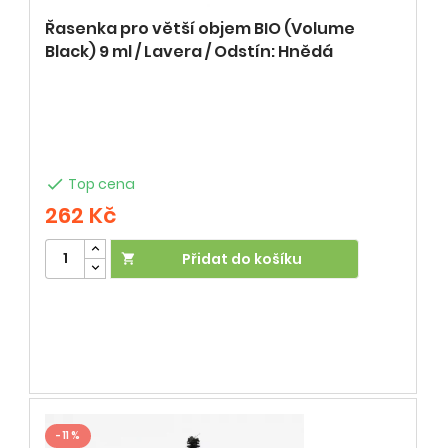
Řasenka pro větší objem BIO (Volume
Black) 9 ml / Lavera / Odstín: Hnědá

Top cena
262 Kč
Přidat do košíku

- 11 %