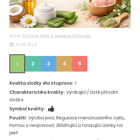
Autor:
Dominik Malý & redakce Naturalis
14.06.2024
2
3
4
5
1
Kvalita složky dle stupnice:
1
Charakteristika kvality:
Vynikající / čistě přírodní
složka
Symbol kvality:
Použití:
Výroba piva, Regulace menstruačního cyklu,
Pomoc s nespavostí, Zklidňující a tonizující účinky na
pleť