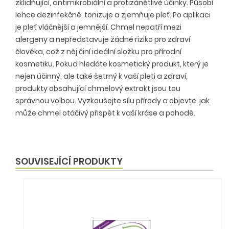
zklidňující, antimikrobiální a protizánětlivé účinky. Působí
lehce dezinfekčně, tonizuje a zjemňuje pleť. Po aplikaci
je pleť vláčnější a jemnější. Chmel nepatří mezi
alergeny a nepředstavuje žádné riziko pro zdraví
člověka, což z něj činí ideální složku pro přírodní
kosmetiku. Pokud hledáte kosmetický produkt, který je
nejen účinný, ale také šetrný k vaší pleti a zdraví,
produkty obsahující chmelový extrakt jsou tou
správnou volbou. Vyzkoušejte sílu přírody a objevte, jak
může chmel otáčivý přispět k vaší kráse a pohodě.
SOUVISEJÍCÍ PRODUKTY