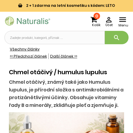
2 + 1 zdarma na letní kosmetiku s kódem: LETO
0


Košík
Účet
Menu
search
Všechny články
<< Předchozí článek
Další článek >>
Chmel otáčivý / humulus lupulus
Chmel otáčivý, známý také jako Humulus
lupulus, je přírodní složka s antimikrobiálními a
protizánětlivými účinky. Obsahuje vitaminy
řady B a minerály, zklidňuje pleť a zjemňuje ji.