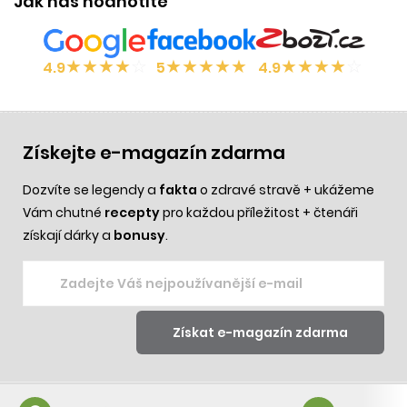
Jak nás hodnotíte
★
★
★
★
☆
★
★
★
★
★
★
★
★
★
☆
4.9
5
4.9
Získejte e-magazín zdarma
Dozvíte se legendy a
fakta
o zdravé stravě + ukážeme
Vám chutné
recepty
pro každou příležitost + čtenáři
získají dárky a
bonusy
.