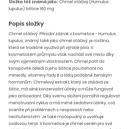
Složka též známá jako:
Chmel otáčivý (Humulus
lupulus) šištice 160 mg
Popis složky
Chmel otáčivý: Přírodní zázrak v kosmetice - Humulus
lupulus, známý také jako chmel otáčivý, je rostlina,
která se tradičně využívá při výrobě piva. V
kosmetickém průmyslu však nachází své místo díky
svým výjimečným vlastnostem. Chmel patří do
konopovité čeledi a jeho šištice jsou bohaté na
minerály, vitaminy řady B a látky podobné ženským
hormonům. Chmelový extrakt, který se získává ze
šištic, má silné konzervační účinky a může fungovat
jako antioxidant. Díky svému složení pomáhá regulovat
menstruační cyklus a má mírné sedativní účinky, což
oceníte při problémech s nespavostí nebo
nechutenstvím. Je také močopudný a uvolňuje
svalovou tenzi. V kosmetice je chmel ceněn pro své