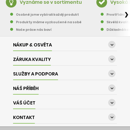
Vyznáme se v sortimentu
Vysoká 
❯
Osobně jsme vybírali každý produkt
Prvotřídní pě
Produkty máme vyzkoušené na sobě
Skvělá kvalit
Naše práce nás baví
Důkladná kon
NÁKUP & OSVĚTA

ZÁRUKA KVALITY

SLUŽBY A PODPORA

NÁŠ PŘÍBĚH

VÁŠ ÚČET

KONTAKT
