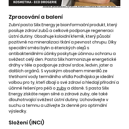
Více podobných videí naleznete zde >>
Zpracování a balení
Zubní pasta Silix Energy je bioinformační produkt, který
posiluje zdraví zubů a celkově podporuje regeneraci
ústní dutiny. Obsahuje koloidní křemík, který působí
pozitivně na mineralizaci tkání a pevnost chrupu. Díky
speciální směsi bylin a éterických olejů s
antibakteriálními účinky poskytuje účinnou ochranu a
svěžest celý den. Pasta Silix harmonizuje energetické
dráhy v těle a podporuje zdraví srdce, ledvin, jater a
dalších orgánů. S vysokým obsahem minerálů ze
třetihorní vody termálního vřídla Podhájska je ideální
volbou pro ty, kteří dbají o své zdraví a hledají přírodní a
účinné řešení pro péči o
zuby
a dásně. S pasta Silix
Energy získáte nejen silné a zdravé zuby, ale také
dlouhotrvající svěžest ústní dutiny. Uchovávejte v
suchu a temnu a užívejte 2x denně pro optimální
výsledky.
Složení (INCI)