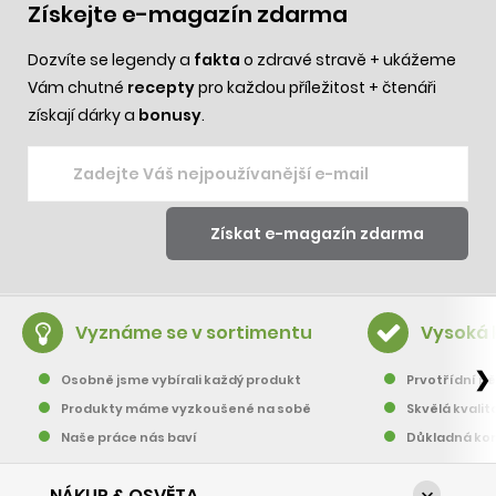
Získejte e-magazín zdarma
Dozvíte se legendy a
fakta
o zdravé stravě + ukážeme
Vám chutné
recepty
pro každou příležitost + čtenáři
získají dárky a
bonusy
.
Vyznáme se v sortimentu
Vysoká 
❯
Osobně jsme vybírali každý produkt
Prvotřídní pě
Produkty máme vyzkoušené na sobě
Skvělá kvalit
Naše práce nás baví
Důkladná kon
NÁKUP & OSVĚTA