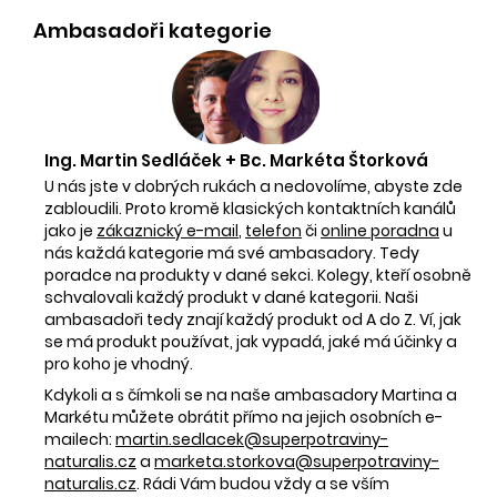
Ambasadoři kategorie
Ing. Martin Sedláček + Bc. Markéta Štorková
U nás jste v dobrých rukách a nedovolíme, abyste zde
zabloudili. Proto kromě klasických kontaktních kanálů
jako je
zákaznický e-mail
,
telefon
či
online poradna
u
nás každá kategorie má své ambasadory. Tedy
poradce na produkty v dané sekci. Kolegy, kteří osobně
schvalovali každý produkt v dané kategorii. Naši
ambasadoři tedy znají každý produkt od A do Z. Ví, jak
se má produkt používat, jak vypadá, jaké má účinky a
pro koho je vhodný.
Kdykoli a s čímkoli se na naše ambasadory Martina a
Markétu můžete obrátit přímo na jejich osobních e-
mailech:
martin.sedlacek@superpotraviny-
naturalis.cz
a
marketa.storkova@superpotraviny-
naturalis.cz
. Rádi Vám budou vždy a se vším