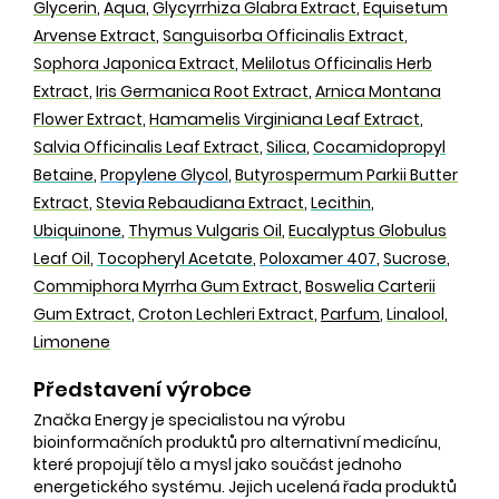
Glycerin
,
Aqua
,
Glycyrrhiza Glabra Extract
,
Equisetum
Arvense Extract
,
Sanguisorba Officinalis Extract
,
Sophora Japonica Extract
,
Melilotus Officinalis Herb
Extract
,
Iris Germanica Root Extract
,
Arnica Montana
Flower Extract
,
Hamamelis Virginiana Leaf Extract
,
Salvia Officinalis Leaf Extract
,
Silica
,
Cocamidopropyl
Betaine
,
Propylene Glycol
,
Butyrospermum Parkii Butter
Extract
,
Stevia Rebaudiana Extract
,
Lecithin
,
Ubiquinone
,
Thymus Vulgaris Oil
,
Eucalyptus Globulus
Leaf Oil
,
Tocopheryl Acetate
,
Poloxamer 407
,
Sucrose
,
Commiphora Myrrha Gum Extract
,
Boswelia Carterii
Gum Extract
,
Croton Lechleri Extract
,
Parfum
,
Linalool
,
Limonene
Představení výrobce
Značka Energy je specialistou na výrobu
bioinformačních produktů pro alternativní medicínu,
které propojují tělo a mysl jako součást jednoho
energetického systému. Jejich ucelená řada produktů