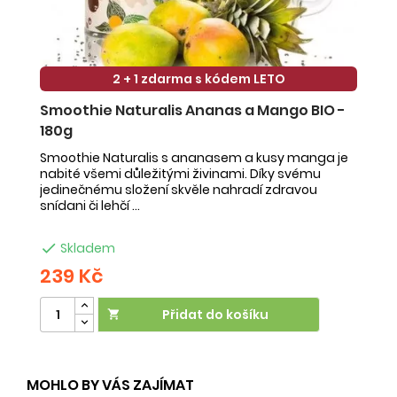
2 + 1 zdarma s kódem LETO
Smoothie Naturalis Ananas a Mango BIO -
S
180g
-
Smoothie Naturalis s ananasem a kusy manga je
Sm
nabité všemi důležitými živinami. Díky svému
ob
jedinečnému složení skvěle nahradí zdravou
ne
snídani či lehčí ...
na

Skladem
239 Kč
2
Přidat do košíku

MOHLO BY VÁS ZAJÍMAT