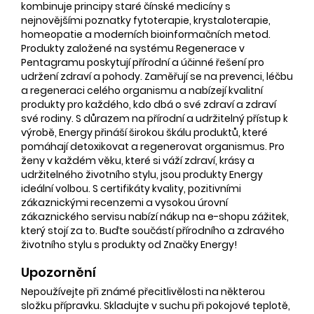
kombinuje principy staré čínské medicíny s
nejnovějšími poznatky fytoterapie, krystaloterapie,
homeopatie a moderních bioinformačních metod.
Produkty založené na systému Regenerace v
Pentagramu poskytují přírodní a účinné řešení pro
udržení zdraví a pohody. Zaměřují se na prevenci, léčbu
a regeneraci celého organismu a nabízejí kvalitní
produkty pro každého, kdo dbá o své zdraví a zdraví
své rodiny. S důrazem na přírodní a udržitelný přístup k
výrobě, Energy přináší širokou škálu produktů, které
pomáhají detoxikovat a regenerovat organismus. Pro
ženy v každém věku, které si váží zdraví, krásy a
udržitelného životního stylu, jsou produkty Energy
ideální volbou. S certifikáty kvality, pozitivními
zákaznickými recenzemi a vysokou úrovní
zákaznického servisu nabízí nákup na e-shopu zážitek,
který stojí za to. Buďte součástí přírodního a zdravého
životního stylu s produkty od Značky Energy!
Upozornění
Nepoužívejte při známé přecitlivělosti na některou
složku přípravku. Skladujte v suchu při pokojové teplotě,