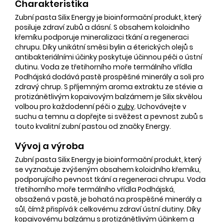
Charakteristika
Zubní pasta Silix Energy je bioinformační produkt, který
posiluje zdraví zubů a dásní. S obsahem koloidního
křemíku podporuje mineralizaci tkání a regeneraci
chrupu. Díky unikátní směsi bylin a éterických olejů s
antibakteriálními účinky poskytuje účinnou péči o ústní
dutinu. Voda ze třetihorního moře termálního vřídla
Podhájská dodává pastě prospěšné minerály a soli pro
zdravý chrup. S příjemným aroma extraktu ze stévie a
protizánětlivým kopaivovým balzámem je Silix skvělou
volbou pro každodenní péči o
zuby
. Uchovávejte v
suchu a temnu a dopřejte si svěžest a pevnost zubů s
touto kvalitní zubní pastou od značky Energy.
Vývoj a výroba
Zubní pasta Silix Energy je bioinformační produkt, který
se vyznačuje zvýšeným obsahem koloidního křemíku,
podporujícího pevnost tkání a regeneraci chrupu. Voda
třetihorního moře termálního vřídla Podhájská,
obsažená v pastě, je bohatá na prospěšné minerály a
sůl, čímž přispívá k celkovému zdraví ústní dutiny. Díky
kopaivovému balzámu s protizánětlivým účinkem a