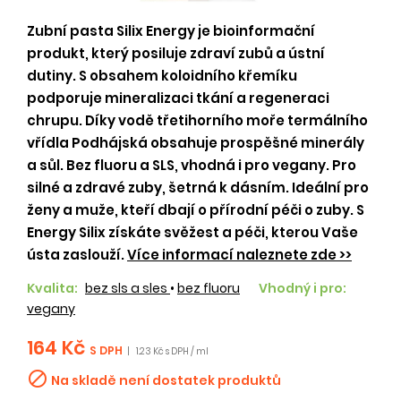
Zubní pasta Silix Energy je bioinformační
produkt, který posiluje zdraví zubů a ústní
dutiny. S obsahem koloidního křemíku
podporuje mineralizaci tkání a regeneraci
chrupu. Díky vodě třetihorního moře termálního
vřídla Podhájská obsahuje prospěšné minerály
a sůl. Bez fluoru a SLS, vhodná i pro vegany. Pro
silné a zdravé zuby, šetrná k dásním. Ideální pro
ženy a muže, kteří dbají o přírodní péči o zuby. S
Energy Silix získáte svěžest a péči, kterou Vaše
ústa zaslouží.
Více informací naleznete zde >>
Kvalita:
bez sls a sles
•
bez fluoru
Vhodný i pro:
vegany
164 Kč
S DPH
|
1.23 Kč s DPH / ml

Na skladě není dostatek produktů