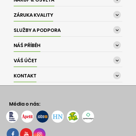

ZÁRUKA KVALITY

SLUŽBY A PODPORA

NÁŠ PŘÍBĚH

VÁŠ ÚČET

KONTAKT

Média o nás: