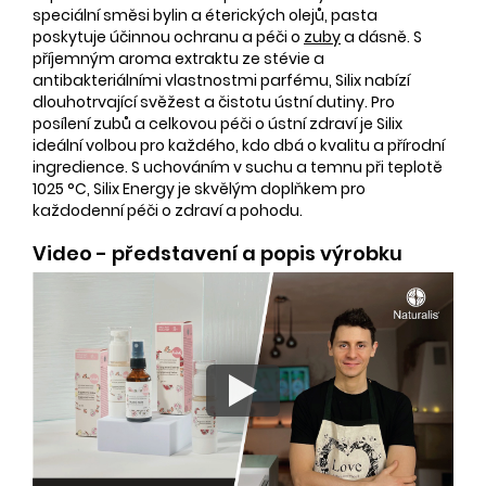
speciální směsi bylin a éterických olejů, pasta
poskytuje účinnou ochranu a péči o
zuby
a dásně. S
příjemným aroma extraktu ze stévie a
antibakteriálními vlastnostmi parfému, Silix nabízí
dlouhotrvající svěžest a čistotu ústní dutiny. Pro
posílení zubů a celkovou péči o ústní zdraví je Silix
ideální volbou pro každého, kdo dbá o kvalitu a přírodní
ingredience. S uchováním v suchu a temnu při teplotě
1025 °C, Silix Energy je skvělým doplňkem pro
každodenní péči o zdraví a pohodu.
Video - představení a popis výrobku