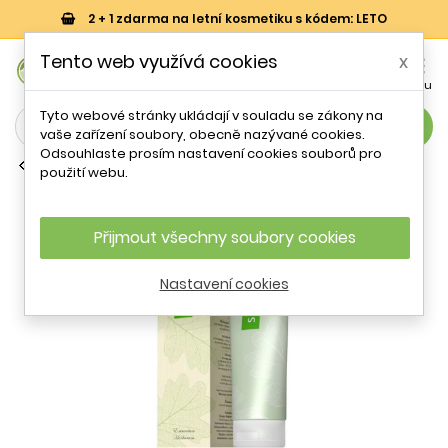
2 + 1 zdarma na letní kosmetiku s kódem: LETO
0
Tento web využívá cookies
x


Košík
Účet
Menu
Tyto webové stránky ukládají v souladu se zákony na
search
vaše zařízení soubory, obecně nazývané cookies.
Odsouhlaste prosím nastavení cookies souborů pro
Bylinné zubní pasty
použití webu.
Zubní pasta Silix Energy - 100 ml
Přijmout všechny soubory cookies
Nastavení cookies