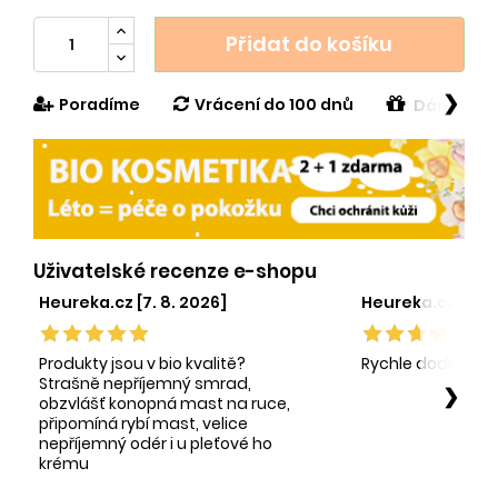
Přidat do košíku
❯
Poradíme
Vrácení do 100 dnů
Dárek v h
Uživatelské recenze e-shopu
Heureka.cz [7. 8. 2026]
Heureka.cz [1. 8.
Produkty jsou v bio kvalitě?
Rychle dodání sp
Strašně nepříjemný smrad,
❯
obzvlášť konopná mast na ruce,
připomíná rybí mast, velice
nepříjemný odér i u pleťové ho
krému