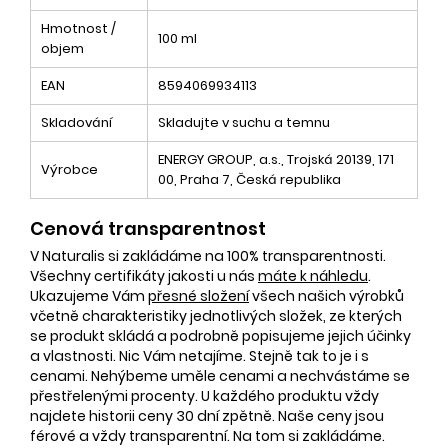
Hmotnost /
100 ml
objem
EAN
8594069934113
Skladování
Skladujte v suchu a temnu
ENERGY GROUP, a.s., Trojská 20139, 171
Výrobce
00, Praha 7, Česká republika
Cenová transparentnost
V Naturalis si zakládáme na 100% transparentnosti.
Všechny certifikáty jakosti u nás
máte k náhledu
.
Ukazujeme Vám
přesné složení
všech našich výrobků
včetně charakteristiky jednotlivých složek, ze kterých
se produkt skládá a podrobně popisujeme jejich účinky
a vlastnosti. Nic Vám netajíme. Stejně tak to je i s
cenami. Nehýbeme uměle cenami a nechvástáme se
přestřelenými procenty. U každého produktu vždy
najdete historii ceny 30 dní zpětně. Naše ceny jsou
férové a vždy transparentní. Na tom si zakládáme.