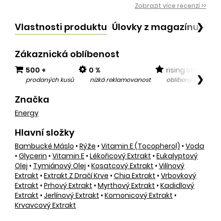
Zobrazit více recenzí >>
Vlastnosti produktu
Úlovky z magazínu
Po
❯
Zákaznická oblíbenost
500 +
0 %
rising star
❯
prodaných kusů
nízká reklamovanost
oblíbený v posled
Značka
Energy
Hlavní složky
Bambucké Máslo
•
Rýže
•
Vitamin E (tocopherol)
•
Voda
•
Glycerin
•
Vitamin E
•
Lékořicový Extrakt
•
Eukalyptový
Olej
•
Tymiánový Olej
•
Kosatcový Extrakt
•
Vilínový
Extrakt
•
Extrakt Z Dračí Krve
•
Chia Extrakt
•
Vrbovkový
Extrakt
•
Prhový Extrakt
•
Myrthový Extrakt
•
Kadidlový
Extrakt
•
Jerlínový Extrakt
•
Komonicový Extrakt
•
Krvavcový Extrakt