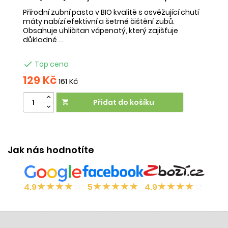
Přírodní zubní pasta v BIO kvalitě s osvěžující chutí
Či
máty nabízí efektivní a šetrné čištění zubů.
ek
Obsahuje uhličitan vápenatý, který zajišťuje
pa
důkladné ...
hli

Top cena
129 Kč
1
161 Kč
Přidat do košíku

Ú
z
Jak nás hodnotíte
★
★
★
★
☆
★
★
★
★
★
★
★
★
★
☆
4.9
5
4.9