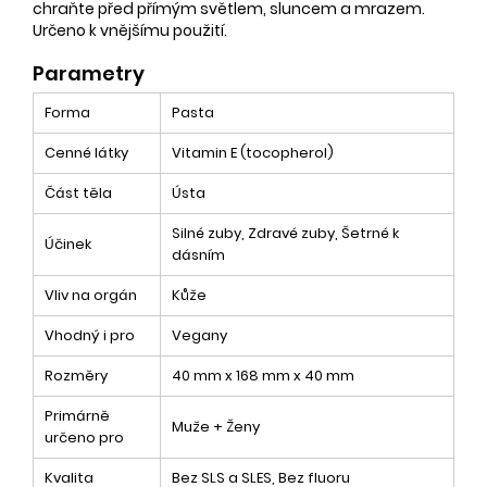
chraňte před přímým světlem, sluncem a mrazem.
Určeno k vnějšímu použití.
Parametry
Forma
Pasta
Cenné látky
Vitamin E (tocopherol)
Část těla
Ústa
Silné zuby, Zdravé zuby, Šetrné k
Účinek
dásním
Vliv na orgán
Kůže
Vhodný i pro
Vegany
Rozměry
40 mm x 168 mm x 40 mm
Primárně
Muže + Ženy
určeno pro
Kvalita
Bez SLS a SLES, Bez fluoru