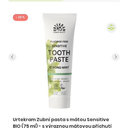
- 20 %
 a
Urtekram Zubní pasta s mátou Sensitive
Z
BIO (75 ml) - s výraznou mátovou příchutí
d