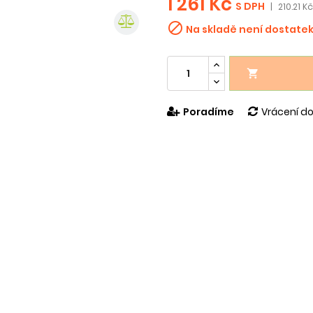
1 261 Kč
S DPH
|
210.21 K

Na skladě není dostate

Poradíme
Vrácení do