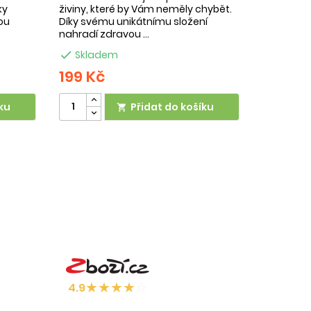
ky
živiny, které by Vám neměly chybět.
ou
Díky svému unikátnímu složení
nahradí zdravou ...

Skladem
199 Kč
ku
Přidat do košíku

★
★
★
★
☆
4.9