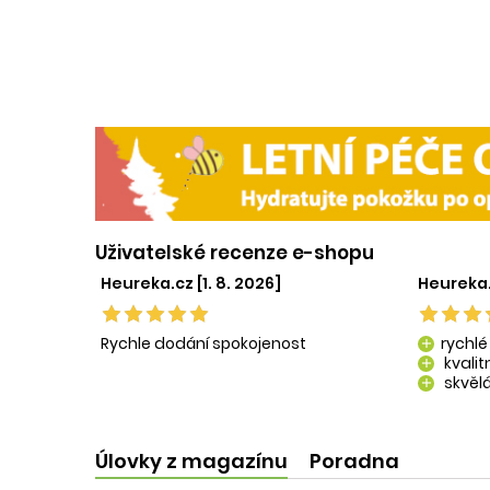
Uživatelské recenze e-shopu
Heureka.cz [1. 8. 2026]
Heureka.
Rychle dodání spokojenost
rychlé
add
kvali
add
skvělá
add
kvalit
add
Úlovky z magazínu
Poradna