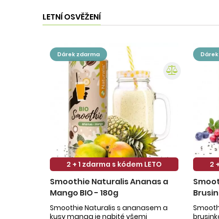
LETNÍ OSVĚŽENÍ
dárek zdarma
dáre
2 + 1 zdarma s kódem LETO
2 
Smoothie Naturalis Ananas a
Smooth
Mango BIO - 180g
Brusin
Smoothie Naturalis s ananasem a
Smoothi
kusy manga je nabité všemi
brusin