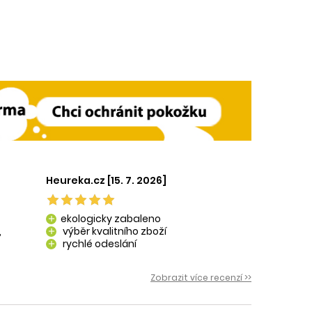
Heureka.cz [15. 7. 2026]
ekologicky zabaleno
add
,
výběr kvalitního zboží
add
rychlé odeslání
add
 i
Zobrazit více recenzí >>