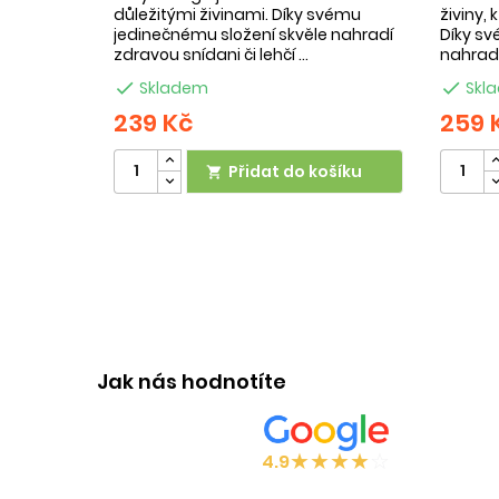
důležitými živinami. Díky svému
živiny,
jedinečnému složení skvěle nahradí
Díky sv
zdravou snídani či lehčí ...
nahradí

Skladem

Skl
239 Kč
259 
Přidat do košíku

Jak nás hodnotíte
★
★
★
★
☆
4.9