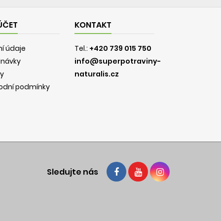
ÚČET
KONTAKT
í údaje
Tel.:
+420 739 015 750
dnávky
info@superpotraviny-
y
naturalis.cz
odní podmínky
Sledujte nás