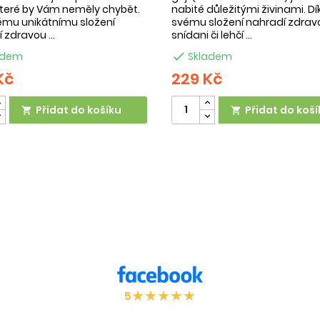
 které by Vám neměly chybět.
nabité důležitými živinami. Dí
ému unikátnímu složení
svému složení nahradí zdrav
 zdravou ...
snídani či lehčí ...
adem

Skladem
Kč
229 Kč
Přidat do košíku
Přidat do koší


★
★
★
★
★
5