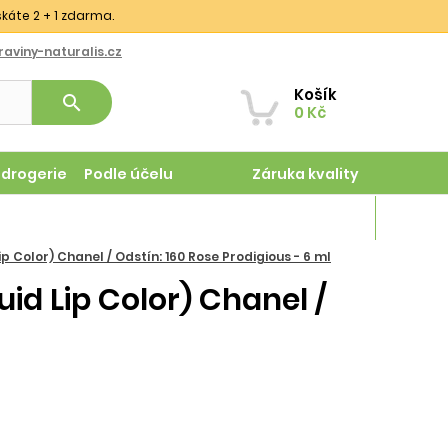
skáte 2 + 1 zdarma.
aviny-naturalis.cz
Košík
search
0 Kč
odrogerie
Podle účelu
Záruka kvality
Magazín
 Color) Chanel / Odstín: 160 Rose Prodigious - 6 ml
id Lip Color) Chanel /