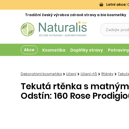
Letní akce:
O
Tradiční český výrobce zdravé stravy a bio kosmetiky
Akce
Kosmetika
Doplňky stravy
Potravin
Dekorativní kosmetika
Líčení
Líčení rtů
Rtěnky
Tekut
Tekutá rtěnka s matným e
Odstín: 160 Rose Prodigio