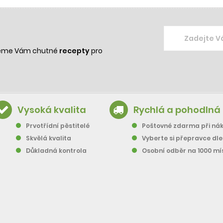
žeme Vám chutné
recepty
pro
Vysoká kvalita
Rychlá a pohodlná
Prvotřídní pěstitelé
Poštovné zdarma při nák
Skvělá kvalita
Vyberte si přepravce dl
Důkladná kontrola
Osobní odběr na 1000 mí