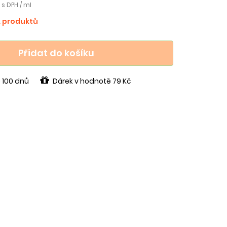
č s DPH / ml
k produktů
Přidat do košíku
 100 dnů
Dárek v hodnotě 79 Kč