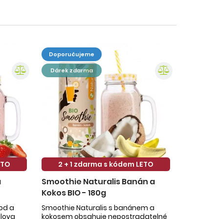
doporučujeme
dárek zdarma
ETO
2 + 1 zdarma s kódem LETO
a
Smoothie Naturalis Banán a
Kokos BIO - 180g
hod a
Smoothie Naturalis s banánem a
slova
kokosem obsahuje nepostradatelné