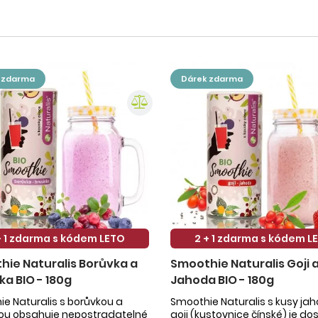
k zdarma
dárek zdarma
+ 1 zdarma s kódem LETO
2 + 1 zdarma s kódem L
ie Naturalis Borůvka a
Smoothie Naturalis Goji 
ka BIO - 180g
Jahoda BIO - 180g
e Naturalis s borůvkou a
Smoothie Naturalis s kusy ja
kou obsahuje nepostradatelné
goji (kustovnice čínské) je do