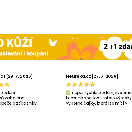
cz [29. 7. 2026]
Heureka.cz [27. 7. 2026]
 dodání
super rychlé dodání, výborná
add
tně zabaleno
komunikace, kvalitní bio výrobky
 péče o zákazníky
výborné čajíky, které lze mít i v
ní produkty
krásné praktické dóze-lze použít
na super praktické dárečky:-)