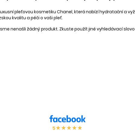
luxusní pleťovou kosmetiku Chanel, která nabízí hydratační a vyži
kou kvalitu a péči o vaši pleť.
jsme nenašli žádný produkt. Zkuste použít jiné vyhledávací slov
★
★
★
★
★
5