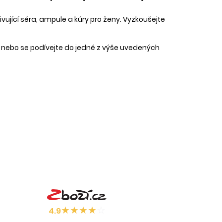
vující séra, ampule a kúry pro ženy. Vyzkoušejte
o nebo se podívejte do jedné z výše uvedených
★
★
★
★
☆
4.9