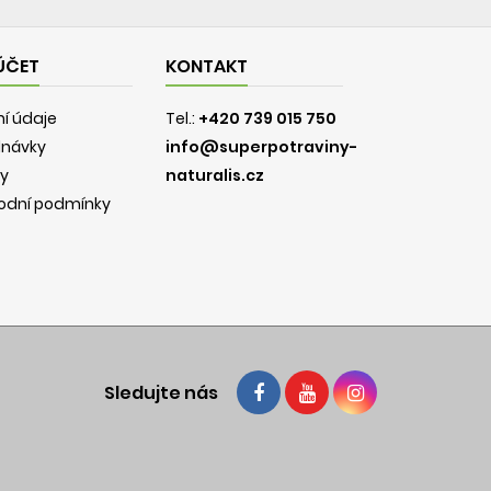
ÚČET
KONTAKT
í údaje
Tel.:
+420 739 015 750
dnávky
info@superpotraviny-
y
naturalis.cz
odní podmínky
Sledujte nás