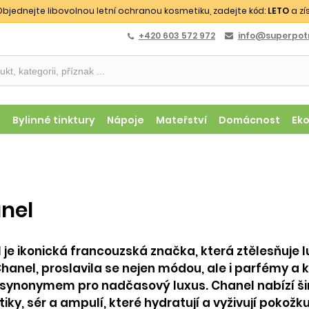
bjednejte libovolnou letní ochranou kosmetiku, zadejte kód:
LETO
a zí
+420 603 572 972
info@superpotr
y
Bylinné tinktury
Nápoje
Mateřství
Domácnost
Ek
nel
 je ikonická francouzská značka, která ztělesňuje 
hanel, proslavila se nejen módou, ale i parfémy a
e synonymem pro nadčasový luxus. Chanel nabízí ši
ky, sér a ampulí, které hydratují a vyživují pokožku