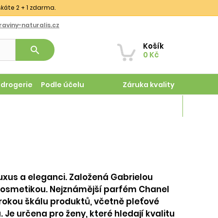
skáte 2 + 1 zdarma.
aviny-naturalis.cz
Košík
search
0 Kč
odrogerie
Podle účelu
Záruka kvality
Magazín
luxus a eleganci. Založená Gabrielou
 kosmetikou. Nejznámější parfém Chanel
rokou škálu produktů, včetně pleťové
. Je určena pro ženy, které hledají kvalitu