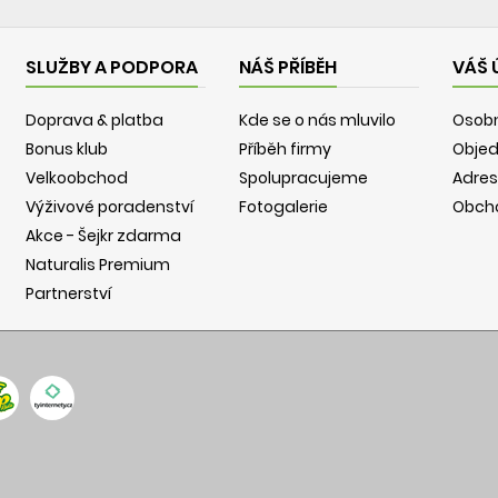
SLUŽBY A PODPORA
NÁŠ PŘÍBĚH
VÁŠ 
Doprava & platba
Kde se o nás mluvilo
Osobn
Bonus klub
Příběh firmy
Obje
Velkoobchod
Spolupracujeme
Adres
Výživové poradenství
Fotogalerie
Obch
Akce - Šejkr zdarma
Naturalis Premium
Partnerství