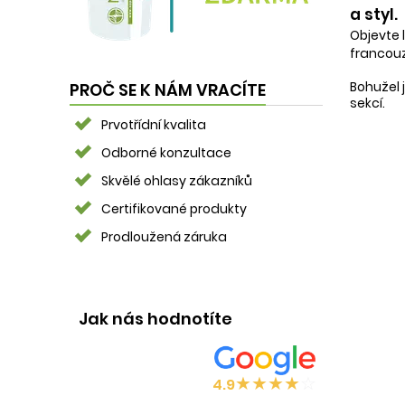
a styl.
Objevte 
francouzs
Bohužel 
PROČ SE K NÁM VRACÍTE
sekcí.
Prvotřídní kvalita
Odborné konzultace
Skvělé ohlasy zákazníků
Certifikované produkty
Prodloužená záruka
Jak nás hodnotíte
★
★
★
★
☆
4.9