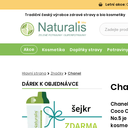
Letní akce:
O
Tradiční český výrobce zdravé stravy a bio kosmetiky
Akce
Kosmetika
Doplňky stravy
Potravin
Hlavní strana
Značky
Chanel
DÁREK K OBJEDNÁVCE
Cha
Chanel
Coco C
No.5 j
kosmeti