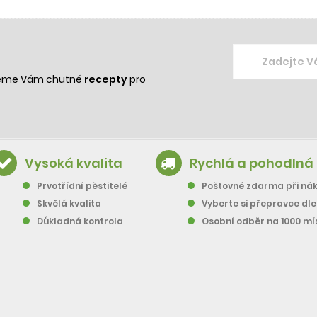
žeme Vám chutné
recepty
pro
Vysoká kvalita
Rychlá a pohodlná
Prvotřídní pěstitelé
Poštovné zdarma při nák
Skvělá kvalita
Vyberte si přepravce dl
Důkladná kontrola
Osobní odběr na 1000 mí