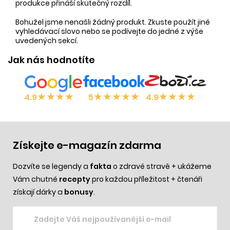
produkce přináší skutečný rozdíl.
Bohužel jsme nenašli žádný produkt. Zkuste použít jiné
vyhledávací slovo nebo se podívejte do jedné z výše
uvedených sekcí.
Jak nás hodnotíte
★
★
★
★
☆
★
★
★
★
★
★
★
★
★
☆
4.9
5
4.9
Získejte e-magazín zdarma
Dozvíte se legendy a
fakta
o zdravé stravě + ukážeme
Vám chutné
recepty
pro každou příležitost + čtenáři
získají dárky a
bonusy
.