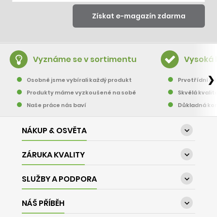
Vyznáme se v sortimentu
Vysoká 
❯
Osobně jsme vybírali každý produkt
Prvotřídní pě
Produkty máme vyzkoušené na sobě
Skvělá kvalit
Naše práce nás baví
Důkladná kon
NÁKUP & OSVĚTA

ZÁRUKA KVALITY

SLUŽBY A PODPORA

NÁŠ PŘÍBĚH
