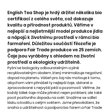
English Tea Shop je hrdý držitel několika bio
certifikací z celého světa, což dokazuje
kvalitu a přírodnost produktů. Věříme v
nejlepší a nejšetrnější model produkce jídla
a nápojů k životnímu prostředí v rámci bio
farmaření. Důležitou součástí filozofie je
podpora Fair Trade produkce ve 25 zemích.
Čaje jsou vyráběny s ohledem na životní
prostředí a ekologicky udržitelně.
Pyšní se biologicky odbouratelným a plně
recyklovatelným obalem, který minimalizuje negativní
dopad na planetu. Vášeň pro čaj nás motivuje k tomu,
abychom vám přinášeli ty nejlepší čaje, sbírané a
zpracovávané s nejvyšší péčí a pozorností. Věříme, že
každý šálek čaje může přinést nejen potěšení, ale také
pocit pozitivního dopadu na svět. Snažíme se sdílet
lásku a kvalitu s celým světem. Jsme přesvědčeni, že
snaha o udržitelnost a podpora bio farem a Fair Trade