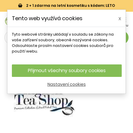
2 + 1 zdarma na letní kosmetiku s kódem: LETO
0
Tento web využívá cookies
x


Košík
Účet
Menu
Tyto webové stránky ukládají v souladu se zákony na
search
vaše zařízení soubory, obecně nazývané cookies.
Odsouhlaste prosím nastavení cookies souborů pro
English Tea Shop
použití webu.
Přijmout všechny soubory cookies
Nastavení cookies