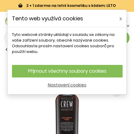
2 + 1 zdarma na letní kosmetiku s kódem: LETO
0
Tento web využívá cookies
x


Košík
Účet
Menu
Tyto webové stránky ukládají v souladu se zákony na
search
vaše zařízení soubory, obecně nazývané cookies.
Odsouhlaste prosím nastavení cookies souborů pro
Vyživující vlasové vody a tonika
použití webu.
American Crew Prep & Prime Tonic
250 ml
Přijmout všechny soubory cookies
Nastavení cookies