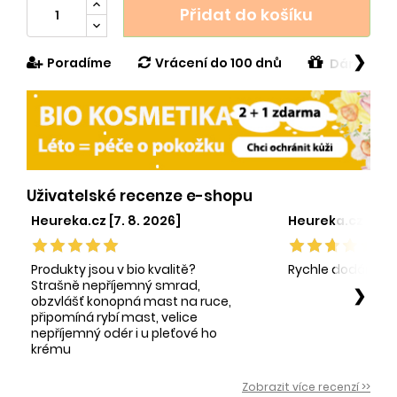
Přidat do košíku
❯
Poradíme
Vrácení do 100 dnů
Dárek v h
Uživatelské recenze e-shopu
Heureka.cz [7. 8. 2026]
Heureka.cz [1. 8.
Produkty jsou v bio kvalitě?
Rychle dodání sp
Strašně nepříjemný smrad,
❯
obzvlášť konopná mast na ruce,
připomíná rybí mast, velice
nepříjemný odér i u pleťové ho
krému
Zobrazit více recenzí >>