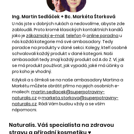
Ing. Martin Sedláček + Bc. Markéta Štorková
U nás jste v dobrých rukách a nedovolíme, abyste zde
zabloudili. Proto kromě klasických kontaktních kanálů
jako je
zákaznický e-mail
,
telefon
či
online poradna
u
nás každá kategorie má své ambasadory. Tedy
poradce na produkty v dané sekci. Kolegy, kteří osobně
schvalovali každý produkt v dané kategorii. Naši
ambasadoři tedy znají každý produkt od A do Z. Ví, jak
se má produkt používat, jak vypadá, jaké má účinky a
pro koho je vhodný.
Kdykoli a s čímkoli se na naše ambasadory Martina a
Markétu můžete obrátit přímo na jejich osobních e-
mailech:
martin.sedlacek@superpotraviny-
naturalis.cz
a
marketa.storkova@superpotraviny-
naturalis.cz
. Rádi Vám budou vždy a se vším
nápomocni.
Naturalis. Váš specialista na zdravou
stravu a přírodní kosmetiku ♥️