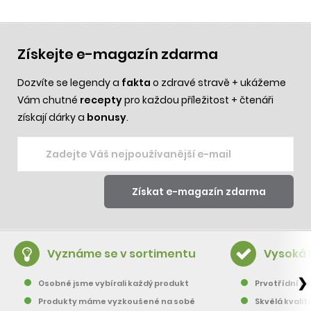
Získejte e-magazín zdarma
Dozvíte se legendy a
fakta
o zdravé stravě + ukážeme
Vám chutné
recepty
pro každou příležitost + čtenáři
získají dárky a
bonusy
.
Vyznáme se v sortimentu
Vysoká 
❯
Osobně jsme vybírali každý produkt
Prvotřídní pě
Produkty máme vyzkoušené na sobě
Skvělá kvalit