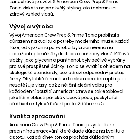
zanechává je svěží. S American Crew Prep & Prime
Tonic získáte nejen skvělý styling, ale i ochranu a
zdravý vzhled vlasů.
Vývoj a výroba
Vývoj American Crew Prep & Prime Tonic probíhal s
důrazem na kvalitu a potřeby moderního muže. Každá
fáze, od výzkumu po výrobu, byla zaměřena na
dosažení optimální hydratace a ochrany vlasů. Klíčové
složky, jako glycerin a panthenol, byly pečlivě vybrány
pro své prospěšné účinky. Tonic se vyrábí s ohledem na
ekologické standardy, což odráží odpovědný přístup
firmy. Díky lehké formuli se tonikum snadno aplikuje a
nezatěžuje
vlasy
, což z něj činí ideální volbu pro
každodenní použití. American Crew se tak etabloval
jako lídr v oblasti pánské vlasové péče, poskytující
efektivní a stylové řešení pro každého muže.
Kvalita zpracování
American Crew Prep & Prime Tonic je výsledkem
precizního zpracování, které klade důraz na kvalitu a
čistotu. Každá láhev tonika prochází důkladným