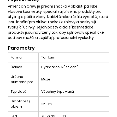
American Crew je přední značka v oblasti pánské
vlasové kosmetiky, specializující se na produkty pro
styling a péči o vlasy. Nabízí širokou škálu výrobků, které
jsou ideální pro citlivou pokožku hlavy a poskytují
tvarující účinky. Jejich pasty a další kosmetické
produkty jsou navrženy tak, aby splňovaly specifické
potřeby mužů, a zajišťují profesionální výsledky.
Parametry
Forma
Tonikum
Účinek
Hydratace, Růst vlasů
Určeno
Muže
primárně pro
Typ vlasů
Všechny typy vlasů
Hmotnost /
250 ml
objem
EAN
738678001530