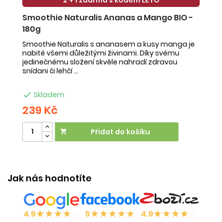
Smoothie Naturalis Ananas a Mango BIO -
S
180g
-
Smoothie Naturalis s ananasem a kusy manga je
Sm
nabité všemi důležitými živinami. Díky svému
ob
jedinečnému složení skvěle nahradí zdravou
ne
snídani či lehčí ...
na

Skladem
239 Kč
2
Přidat do košíku

Jak nás hodnotíte
★
★
★
★
☆
★
★
★
★
★
★
★
★
★
☆
4.9
5
4.9