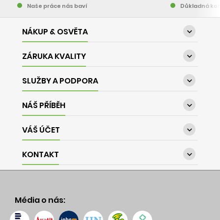
Naše práce nás baví
Důkladná kon
NÁKUP & OSVĚTA

ZÁRUKA KVALITY

SLUŽBY A PODPORA

NÁŠ PŘÍBĚH

VÁŠ ÚČET

KONTAKT

Média o nás: