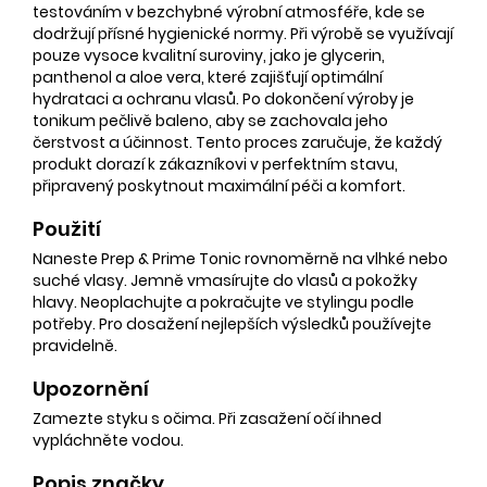
testováním v bezchybné výrobní atmosféře, kde se
dodržují přísné hygienické normy. Při výrobě se využívají
pouze vysoce kvalitní suroviny, jako je glycerin,
panthenol a aloe vera, které zajišťují optimální
hydrataci a ochranu vlasů. Po dokončení výroby je
tonikum pečlivě baleno, aby se zachovala jeho
čerstvost a účinnost. Tento proces zaručuje, že každý
produkt dorazí k zákazníkovi v perfektním stavu,
připravený poskytnout maximální péči a komfort.
Použití
Naneste Prep & Prime Tonic rovnoměrně na vlhké nebo
suché vlasy. Jemně vmasírujte do vlasů a pokožky
hlavy. Neoplachujte a pokračujte ve stylingu podle
potřeby. Pro dosažení nejlepších výsledků používejte
pravidelně.
Upozornění
Zamezte styku s očima. Při zasažení očí ihned
vypláchněte vodou.
Popis značky