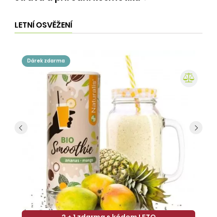
LETNÍ OSVĚŽENÍ
dárek zdarma
2 + 1 zdarma s kódem LETO