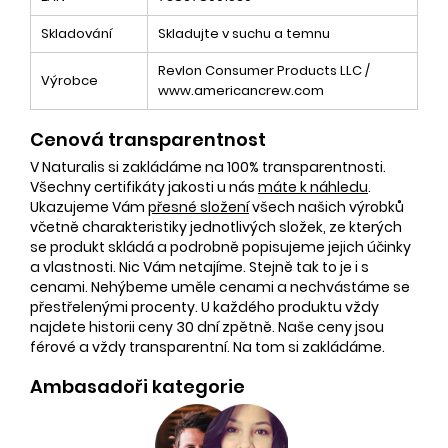
Skladování
Skladujte v suchu a temnu
Revlon Consumer Products LLC /
Výrobce
www.americancrew.com
Cenová transparentnost
V Naturalis si zakládáme na 100% transparentnosti.
Všechny certifikáty jakosti u nás
máte k náhledu
.
Ukazujeme Vám
přesné složení
všech našich výrobků
včetně charakteristiky jednotlivých složek, ze kterých
se produkt skládá a podrobně popisujeme jejich účinky
a vlastnosti. Nic Vám netajíme. Stejně tak to je i s
cenami. Nehýbeme uměle cenami a nechvástáme se
přestřelenými procenty. U každého produktu vždy
najdete historii ceny 30 dní zpětně. Naše ceny jsou
férové a vždy transparentní. Na tom si zakládáme.
Ambasadoři kategorie