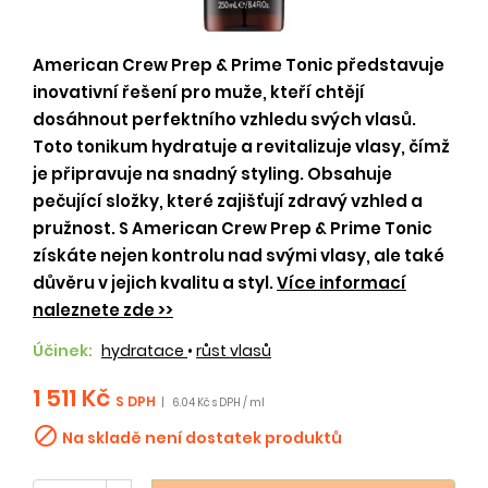
American Crew Prep & Prime Tonic představuje
inovativní řešení pro muže, kteří chtějí
dosáhnout perfektního vzhledu svých vlasů.
Toto tonikum hydratuje a revitalizuje vlasy, čímž
je připravuje na snadný styling. Obsahuje
pečující složky, které zajišťují zdravý vzhled a
pružnost. S American Crew Prep & Prime Tonic
získáte nejen kontrolu nad svými vlasy, ale také
důvěru v jejich kvalitu a styl.
Více informací
naleznete zde >>
Účinek:
hydratace
•
růst vlasů
1 511 Kč
S DPH
|
6.04 Kč s DPH / ml

Na skladě není dostatek produktů