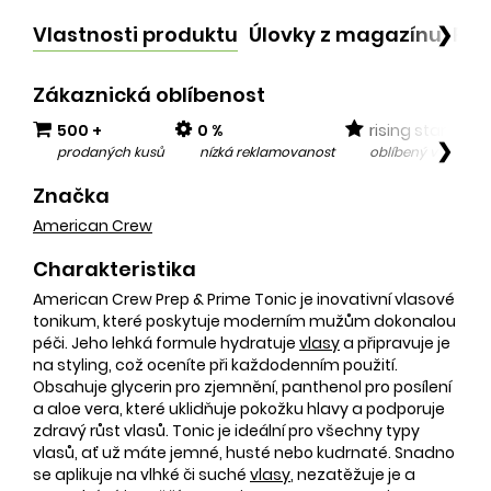
Vlastnosti produktu
Úlovky z magazínu
Po
❯
Zákaznická oblíbenost
500 +
0 %
rising star
❯
prodaných kusů
nízká reklamovanost
oblíbený v posled
Značka
American Crew
Charakteristika
American Crew Prep & Prime Tonic je inovativní vlasové
tonikum, které poskytuje moderním mužům dokonalou
péči. Jeho lehká formule hydratuje
vlasy
a připravuje je
na styling, což oceníte při každodenním použití.
Obsahuje glycerin pro zjemnění, panthenol pro posílení
a aloe vera, které uklidňuje pokožku hlavy a podporuje
zdravý růst vlasů. Tonic je ideální pro všechny typy
vlasů, ať už máte jemné, husté nebo kudrnaté. Snadno
se aplikuje na vlhké či suché
vlasy
, nezatěžuje je a