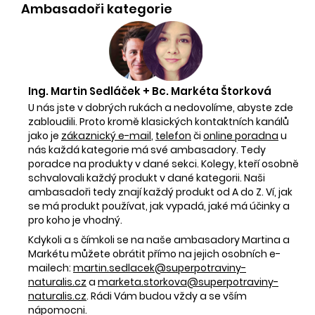
Ambasadoři kategorie
Ing. Martin Sedláček + Bc. Markéta Štorková
U nás jste v dobrých rukách a nedovolíme, abyste zde
zabloudili. Proto kromě klasických kontaktních kanálů
jako je
zákaznický e-mail
,
telefon
či
online poradna
u
nás každá kategorie má své ambasadory. Tedy
poradce na produkty v dané sekci. Kolegy, kteří osobně
schvalovali každý produkt v dané kategorii. Naši
ambasadoři tedy znají každý produkt od A do Z. Ví, jak
se má produkt používat, jak vypadá, jaké má účinky a
pro koho je vhodný.
Kdykoli a s čímkoli se na naše ambasadory Martina a
Markétu můžete obrátit přímo na jejich osobních e-
mailech:
martin.sedlacek@superpotraviny-
naturalis.cz
a
marketa.storkova@superpotraviny-
naturalis.cz
. Rádi Vám budou vždy a se vším
nápomocni.