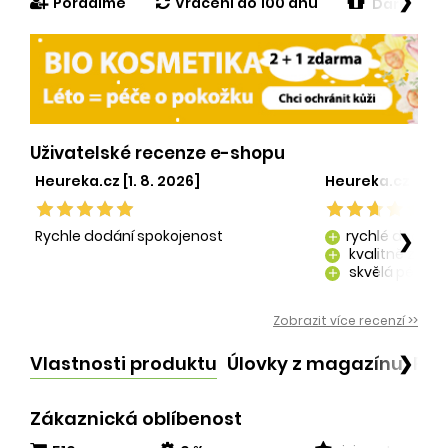
❯
Poradíme
Vrácení do 100 dnů
Dárek v h
Uživatelské recenze e-shopu
Heureka.cz [1. 8. 2026]
Heureka.cz [29. 
Rychle dodání spokojenost
rychlé dodání
❯
add
kvalitně zaba
add
skvělá péče o
add
kvalitní produ
add
Zobrazit více recenzí >>
Vlastnosti produktu
Úlovky z magazínu
Po
❯
Zákaznická oblíbenost