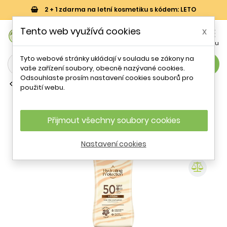
2 + 1 zdarma na letní kosmetiku s kódem: LETO
0
Tento web využívá cookies
x


Košík
Účet
Menu
Tyto webové stránky ukládají v souladu se zákony na
search
vaše zařízení soubory, obecně nazývané cookies.
Odsouhlaste prosím nastavení cookies souborů pro
Vysoká ochrana SPF 50 a více
použití webu.
Hydratační krém na opalování SPF 50
Hydrating Protection (Lotion)
Hawaiian Tropic - 180 ml
Přijmout všechny soubory cookies
Nastavení cookies
- 21 %