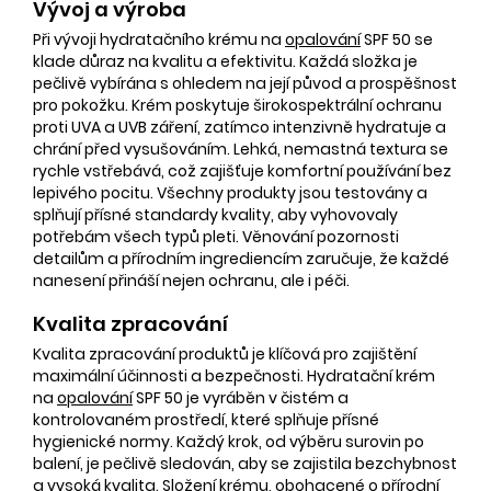
Vývoj a výroba
Při vývoji hydratačního krému na
opalování
SPF 50 se
klade důraz na kvalitu a efektivitu. Každá složka je
pečlivě vybírána s ohledem na její původ a prospěšnost
pro pokožku. Krém poskytuje širokospektrální ochranu
proti UVA a UVB záření, zatímco intenzivně hydratuje a
chrání před vysušováním. Lehká, nemastná textura se
rychle vstřebává, což zajišťuje komfortní používání bez
lepivého pocitu. Všechny produkty jsou testovány a
splňují přísné standardy kvality, aby vyhovovaly
potřebám všech typů pleti. Věnování pozornosti
detailům a přírodním ingrediencím zaručuje, že každé
nanesení přináší nejen ochranu, ale i péči.
Kvalita zpracování
Kvalita zpracování produktů je klíčová pro zajištění
maximální účinnosti a bezpečnosti. Hydratační krém
na
opalování
SPF 50 je vyráběn v čistém a
kontrolovaném prostředí, které splňuje přísné
hygienické normy. Každý krok, od výběru surovin po
balení, je pečlivě sledován, aby se zajistila bezchybnost
a vysoká kvalita. Složení krému, obohacené o přírodní