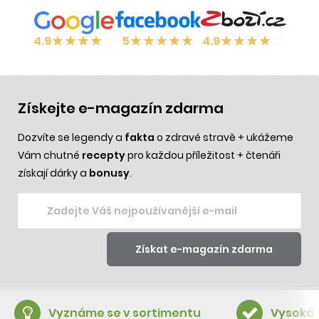
★
★
★
★
☆
★
★
★
★
★
★
★
★
★
☆
4.9
5
4.9
Získejte e-magazín zdarma
Dozvíte se legendy a
fakta
o zdravé stravě + ukážeme
Vám chutné
recepty
pro každou příležitost + čtenáři
získají dárky a
bonusy
.
Vyznáme se v sortimentu
Vysoká 