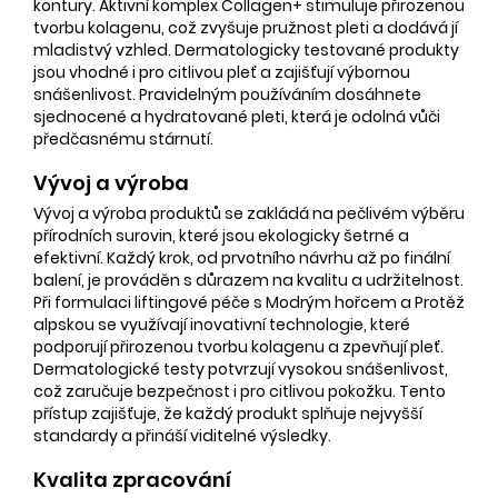
kontury. Aktivní komplex Collagen+ stimuluje přirozenou
tvorbu kolagenu, což zvyšuje pružnost pleti a dodává jí
mladistvý vzhled. Dermatologicky testované produkty
jsou vhodné i pro citlivou pleť a zajišťují výbornou
snášenlivost. Pravidelným používáním dosáhnete
sjednocené a hydratované pleti, která je odolná vůči
předčasnému stárnutí.
Vývoj a výroba
Vývoj a výroba produktů se zakládá na pečlivém výběru
přírodních surovin, které jsou ekologicky šetrné a
efektivní. Každý krok, od prvotního návrhu až po finální
balení, je prováděn s důrazem na kvalitu a udržitelnost.
Při formulaci liftingové péče s Modrým hořcem a Protěž
alpskou se využívají inovativní technologie, které
podporují přirozenou tvorbu kolagenu a zpevňují pleť.
Dermatologické testy potvrzují vysokou snášenlivost,
což zaručuje bezpečnost i pro citlivou pokožku. Tento
přístup zajišťuje, že každý produkt splňuje nejvyšší
standardy a přináší viditelné výsledky.
Kvalita zpracování