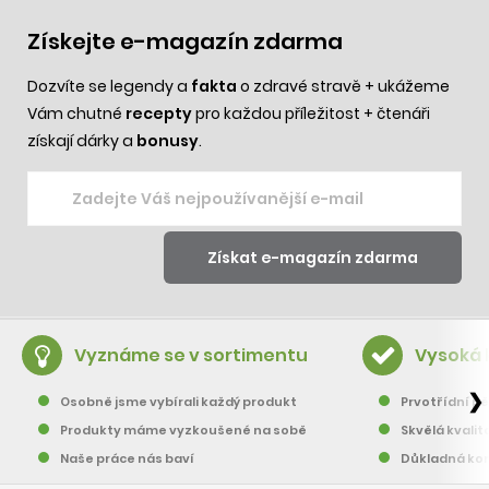
Získejte e-magazín zdarma
Dozvíte se legendy a
fakta
o zdravé stravě + ukážeme
Vám chutné
recepty
pro každou příležitost + čtenáři
získají dárky a
bonusy
.
Vyznáme se v sortimentu
Vysoká 
❯
Osobně jsme vybírali každý produkt
Prvotřídní pě
Produkty máme vyzkoušené na sobě
Skvělá kvalit
Naše práce nás baví
Důkladná kon