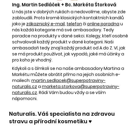
Ing. Martin Sedláček + Bc. Markéta Štorková
U nás jste v dobrých rukách a nedovolíme, abyste zde
zabloudili. Proto kromě klasických kontaktních kanálů
jako je
zákaznický e-mail
,
telefon
či
online poradna
u
nás každá kategorie má své ambasadory. Tedy
poradce na produkty v dané sekci. Kolegy, kteří osobně
schvalovali každý produkt v dané kategorii. Naši
ambasadoři tedy znají každý produkt od A do Z. Ví, jak
se má produkt používat, jak vypadá, jaké má účinky a
pro koho je vhodný.
Kdykoli a s čímkoli se na naše ambasadory Martina a
Markétu můžete obrátit přímo na jejich osobních e-
mailech:
martin.sedlacek@superpotraviny-
naturalis.cz
a
marketa.storkova@superpotraviny-
naturalis.cz
. Rádi Vám budou vždy a se vším
nápomocni.
Naturalis. Váš specialista na zdravou
stravu a přírodní kosmetiku ♥️