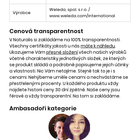
Weleda, spol. s.r.o. /
Výrobce
www.weleda.com/international
Cenová transparentnost
V Naturalis si zakládáme na 100% transparentnosti.
Všechny certifikáty jakosti u nás
máte k náhledu
.
Ukazujeme Vám
přesné složení
všech našich výrobků
včetně charakteristiky jednotlivých složek, ze kterých
se produkt skládá a podrobně popisujeme jejich účinky
a vlastnosti. Nic Vám netajíme. Stejně tak to je i s
cenami. Nehýbeme uměle cenami a nechvástáme se
přestřelenými procenty. U každého produktu vždy
najdete historii ceny 30 dní zpětně. Naše ceny jsou
férové a vždy transparentní. Na tom si zakládáme.
Ambasadoři kategorie