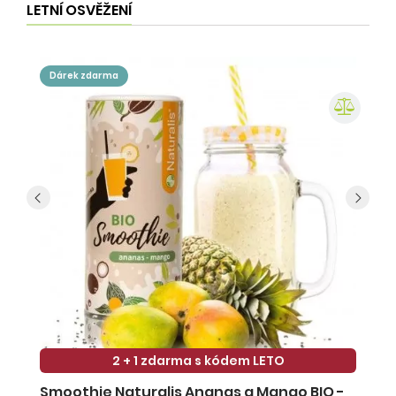
LETNÍ OSVĚŽENÍ
dárek zdarma
2 + 1 zdarma s kódem LETO
Smoothie Naturalis Ananas a Mango BIO -
S