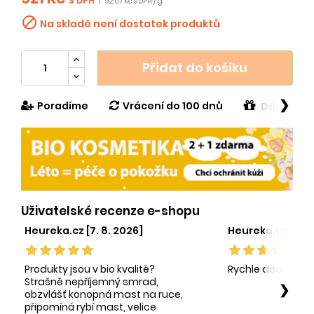
S DPH
|
92.07 Kč s DPH / g

Na skladě není dostatek produktů
Přidat do košíku
❯
Poradíme
Vrácení do 100 dnů
Dárek v h
Uživatelské recenze e-shopu
Heureka.cz [7. 8. 2026]
Heureka.cz [1. 8.
Produkty jsou v bio kvalitě?
Rychle dodání sp
Strašně nepříjemný smrad,
❯
obzvlášť konopná mast na ruce,
připomíná rybí mast, velice