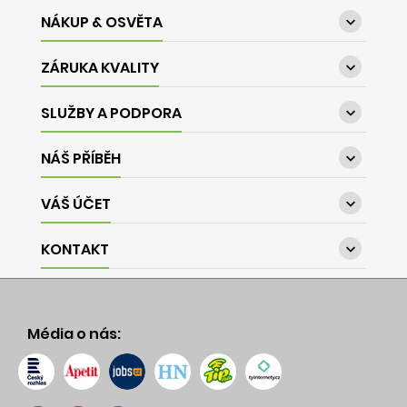
NÁKUP & OSVĚTA

ZÁRUKA KVALITY

SLUŽBY A PODPORA

NÁŠ PŘÍBĚH

VÁŠ ÚČET

KONTAKT

Média o nás: