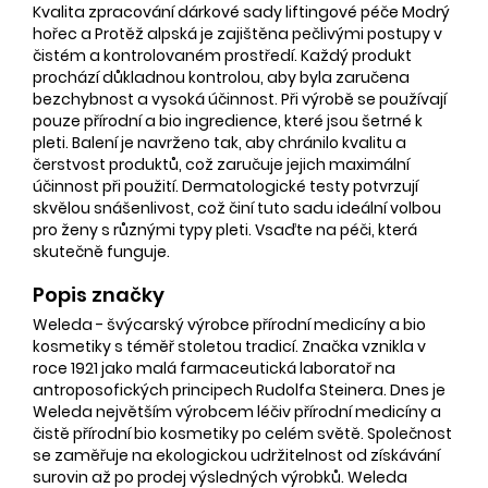
Kvalita zpracování dárkové sady liftingové péče Modrý
hořec a Protěž alpská je zajištěna pečlivými postupy v
čistém a kontrolovaném prostředí. Každý produkt
prochází důkladnou kontrolou, aby byla zaručena
bezchybnost a vysoká účinnost. Při výrobě se používají
pouze přírodní a bio ingredience, které jsou šetrné k
pleti. Balení je navrženo tak, aby chránilo kvalitu a
čerstvost produktů, což zaručuje jejich maximální
účinnost při použití. Dermatologické testy potvrzují
skvělou snášenlivost, což činí tuto sadu ideální volbou
pro ženy s různými typy pleti. Vsaďte na péči, která
skutečně funguje.
Popis značky
Weleda - švýcarský výrobce přírodní medicíny a bio
kosmetiky s téměř stoletou tradicí. Značka vznikla v
roce 1921 jako malá farmaceutická laboratoř na
antroposofických principech Rudolfa Steinera. Dnes je
Weleda největším výrobcem léčiv přírodní medicíny a
čistě přírodní bio kosmetiky po celém světě. Společnost
se zaměřuje na ekologickou udržitelnost od získávání
surovin až po prodej výsledných výrobků. Weleda