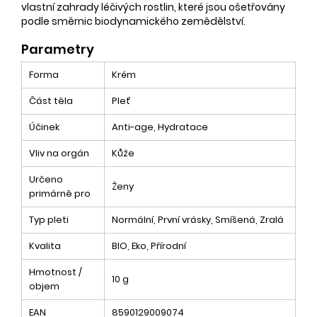
vlastní zahrady léčivých rostlin, které jsou ošetřovány
podle směrnic biodynamického zemědělství.
Parametry
Forma
Krém
Část těla
Pleť
Účinek
Anti-age, Hydratace
Vliv na orgán
Kůže
Určeno
Ženy
primárně pro
Typ pleti
Normální, První vrásky, Smíšená, Zralá
Kvalita
BIO, Eko, Přírodní
Hmotnost /
10 g
objem
EAN
8590129009074