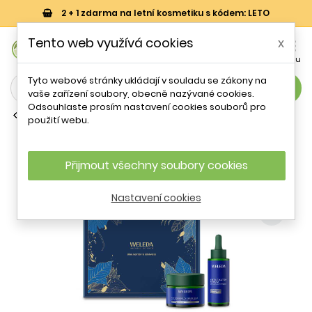
2 + 1 zdarma na letní kosmetiku s kódem: LETO
0
Tento web využívá cookies
x


Košík
Účet
Menu
Tyto webové stránky ukládají v souladu se zákony na
search
vaše zařízení soubory, obecně nazývané cookies.
Odsouhlaste prosím nastavení cookies souborů pro
Vyhlazující krémy proti vráskám
použití webu.
Dárková sada liftingové péče Modrý
hořec a Protěž alpská Weleda
Přijmout všechny soubory cookies
- 8 %
Nastavení cookies