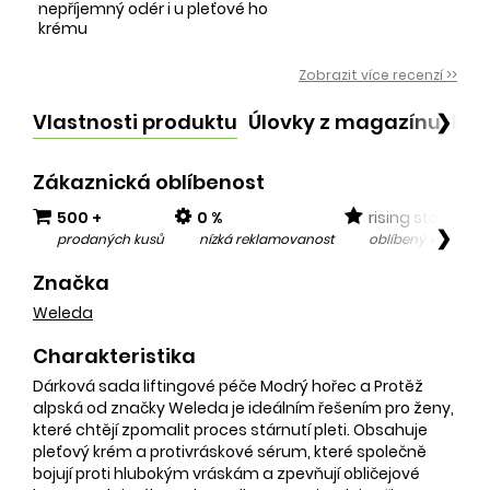
nepříjemný odér i u pleťové ho
krému
Zobrazit více recenzí >>
Vlastnosti produktu
Úlovky z magazínu
Po
❯
Zákaznická oblíbenost
500 +
0 %
rising star
❯
prodaných kusů
nízká reklamovanost
oblíbený v posled
Značka
Weleda
Charakteristika
Dárková sada liftingové péče Modrý hořec a Protěž
alpská od značky Weleda je ideálním řešením pro ženy,
které chtějí zpomalit proces stárnutí pleti. Obsahuje
pleťový krém a protivráskové sérum, které společně
bojují proti hlubokým vráskám a zpevňují obličejové