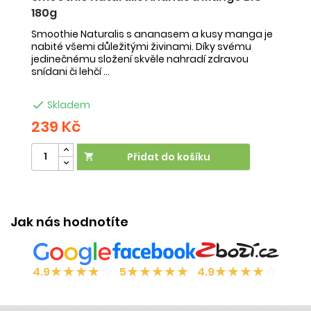
180g
-
Smoothie Naturalis s ananasem a kusy manga je
Sm
nabité všemi důležitými živinami. Díky svému
ob
jedinečnému složení skvěle nahradí zdravou
ne
snídani či lehčí ...
na

Skladem
239 Kč
2
Přidat do košíku

Jak nás hodnotíte
★
★
★
★
☆
★
★
★
★
★
★
★
★
★
☆
4.9
5
4.9