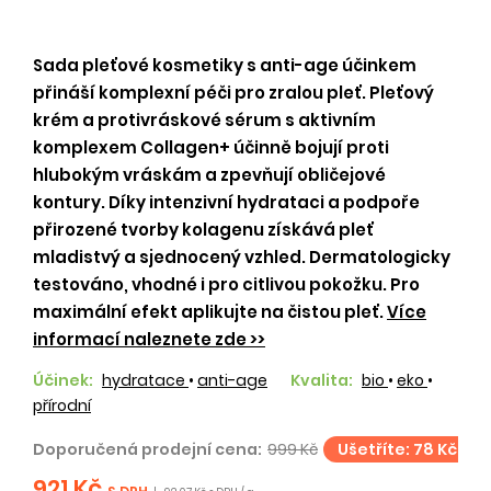
Sada pleťové kosmetiky s anti-age účinkem
přináší komplexní péči pro zralou pleť. Pleťový
krém a protivráskové sérum s aktivním
komplexem Collagen+ účinně bojují proti
hlubokým vráskám a zpevňují obličejové
kontury. Díky intenzivní hydrataci a podpoře
přirozené tvorby kolagenu získává pleť
mladistvý a sjednocený vzhled. Dermatologicky
testováno, vhodné i pro citlivou pokožku. Pro
maximální efekt aplikujte na čistou pleť.
Více
informací naleznete zde >>
Účinek:
hydratace
•
anti-age
Kvalita:
bio
•
eko
•
přírodní
Doporučená prodejní cena:
999 Kč
Ušetříte: 78 Kč
921 Kč