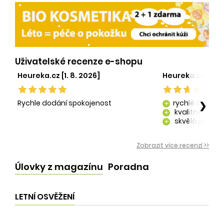
Uživatelské recenze e-shopu
Heureka.cz [1. 8. 2026]
Heureka.cz [29. 
Rychle dodání spokojenost
rychlé dodání
❯
add
kvalitně zaba
add
skvělá péče o
add
kvalitní produ
add
Zobrazit více recenzí >>
Úlovky z magazínu
Poradna
LETNÍ OSVĚŽENÍ