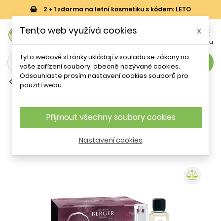
2 + 1 zdarma na letní kosmetiku s kódem: LETO
0
Tento web využívá cookies
x


Košík
Účet
Menu
Tyto webové stránky ukládají v souladu se zákony na
search
vaše zařízení soubory, obecně nazývané cookies.
Odsouhlaste prosím nastavení cookies souborů pro
Vůně do bytu
použití webu.
Dárková sada katalytická lampa
Molecule švestková + náplň Pod
Magnóliemi Maison Berger Paris - 250
Přijmout všechny soubory cookies
ml
Nastavení cookies