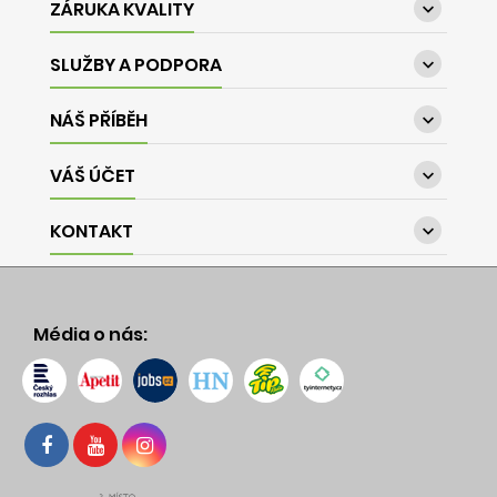
ZÁRUKA KVALITY

SLUŽBY A PODPORA

NÁŠ PŘÍBĚH

VÁŠ ÚČET

KONTAKT

Média o nás: