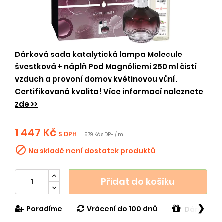
Dárková sada katalytická lampa Molecule
švestková + náplň Pod Magnóliemi 250 ml čistí
vzduch a provoní domov květinovou vůní.
Certifikovaná kvalita!
Více informací naleznete
zde >>
1 447 Kč
S DPH
|
5.79 Kč s DPH / ml

Na skladě není dostatek produktů
Přidat do košíku
❯
Poradíme
Vrácení do 100 dnů
Dárek v h