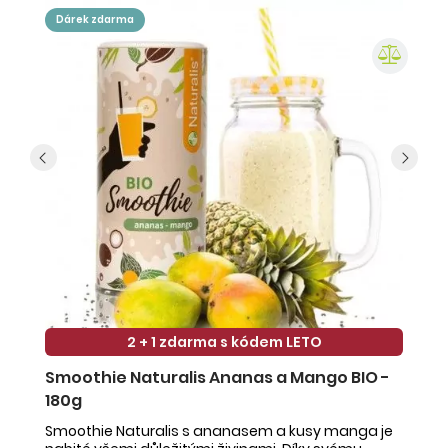
dárek zdarma
2 + 1 zdarma s kódem LETO
Smoothie Naturalis Ananas a Mango BIO -
S
180g
-
Smoothie Naturalis s ananasem a kusy manga je
Sm