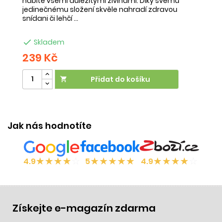
nabité všemi důležitými živinami. Díky svému
ob
jedinečnému složení skvěle nahradí zdravou
ne
snídani či lehčí ...
na

Skladem
239 Kč
2
Přidat do košíku

Jak nás hodnotíte
★
★
★
★
☆
★
★
★
★
★
★
★
★
★
☆
4.9
5
4.9
Získejte e-magazín zdarma