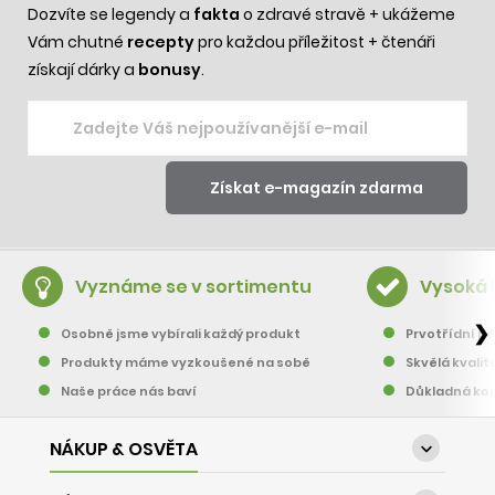
Dozvíte se legendy a
fakta
o zdravé stravě + ukážeme
Vám chutné
recepty
pro každou příležitost + čtenáři
získají dárky a
bonusy
.
Vyznáme se v sortimentu
Vysoká 
❯
Osobně jsme vybírali každý produkt
Prvotřídní pě
Produkty máme vyzkoušené na sobě
Skvělá kvalit
Naše práce nás baví
Důkladná kon
NÁKUP & OSVĚTA
