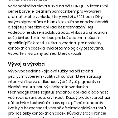
Voděodolná kajalová tužka na oči CLINIQUE v intenzivní
černé barvě je ideálním pomocníkem pro vytvoření
dramatického vzhledu, který vydrží až 12 hodin. Díky
sytým pigmentům a hladké textuře se snadno nanáší
a zajišťuje precizní aplikaci bez rozmazání. Její
voděodolné složení odolává potu, vlhkosti a šmouhám,
což ji činí perfektní volbou pro každodenní nošení i
speciální příležitosti. Tužka je vhodná i pro nositelky
kontaktních čoček a byla oftalmologicky testována.
Vytvořte si výrazný pohled, který okouzlí.
Vývoj a výroba
Vývoj voděodolné kajalové tužky na oči začíná
pečlivým výběrem kvalitních surovin, které zaručují
intenzivní barvu a dlouhou výdrž. Syté pigmenty a
hladká textura jsou výsledkem inovativních
technologií, které zajišťují snadnou aplikaci a odolnost
vůči rozmazání, potu a vlhkosti. Každý produkt prochází
důkladným testováním, aby splnil přísné standardy
kvality a bezpečnosti, včetně oftalmologických testů
pro nositelky kontaktních čoček. Původ v srdci Francie