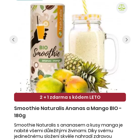
2 + 1 zdarma s kódem LETO
Smoothie Naturalis Ananas a Mango BIO -
S
180g
-
Smoothie Naturalis s ananasem a kusy manga je
Sm
nabité všemi důležitými živinami. Díky svému
ob
jedinečnému složení skvěle nahradí zdravou
ne