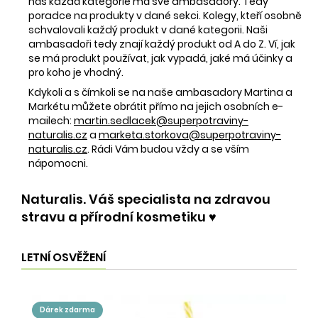
nás každá kategorie má své ambasadory. Tedy
poradce na produkty v dané sekci. Kolegy, kteří osobně
schvalovali každý produkt v dané kategorii. Naši
ambasadoři tedy znají každý produkt od A do Z. Ví, jak
se má produkt používat, jak vypadá, jaké má účinky a
pro koho je vhodný.
Kdykoli a s čímkoli se na naše ambasadory Martina a
Markétu můžete obrátit přímo na jejich osobních e-
mailech:
martin.sedlacek@superpotraviny-
naturalis.cz
a
marketa.storkova@superpotraviny-
naturalis.cz
. Rádi Vám budou vždy a se vším
nápomocni.
Naturalis. Váš specialista na zdravou
stravu a přírodní kosmetiku ♥️
LETNÍ OSVĚŽENÍ
dárek zdarma