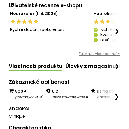
Uživatelské recenze e-shopu
Heureka.cz [1. 8. 2026]
Heureka.cz [29. 
Rychle dodání spokojenost
rychlé dodání
❯
add
kvalitně zaba
add
skvělá péče o
add
kvalitní produ
add
Zobrazit více recenzí >>
Vlastnosti produktu
Úlovky z magazínu
Po
❯
Zákaznická oblíbenost
500 +
0 %
rising star
❯
prodaných kusů
nízká reklamovanost
oblíbený v posled
Značka
Clinique
Charakteristika