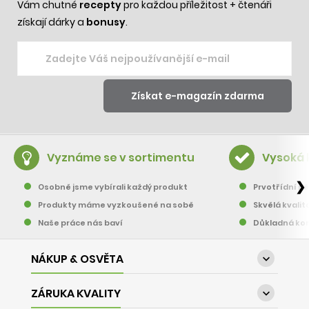
Vám chutné
recepty
pro každou příležitost + čtenáři
získají dárky a
bonusy
.
Vyznáme se v sortimentu
Vysoká 
❯
Osobně jsme vybírali každý produkt
Prvotřídní pě
Produkty máme vyzkoušené na sobě
Skvělá kvalit
Naše práce nás baví
Důkladná kon
NÁKUP & OSVĚTA

ZÁRUKA KVALITY
