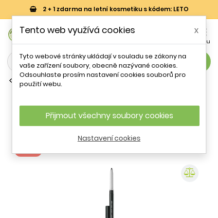
2 + 1 zdarma na letní kosmetiku s kódem: LETO
0
Tento web využívá cookies
x


Košík
Účet
Menu
Tyto webové stránky ukládají v souladu se zákony na
search
vaše zařízení soubory, obecně nazývané cookies.
Odsouhlaste prosím nastavení cookies souborů pro
Voděodolné tužky na oči
použití webu.
Voděodolná kajalová tužka na oči
(High Impact Custom Black Kajal)
Clinique / Odstín: 01 Blackened Black -
Přijmout všechny soubory cookies
0,28 g
Nastavení cookies
- 44 %