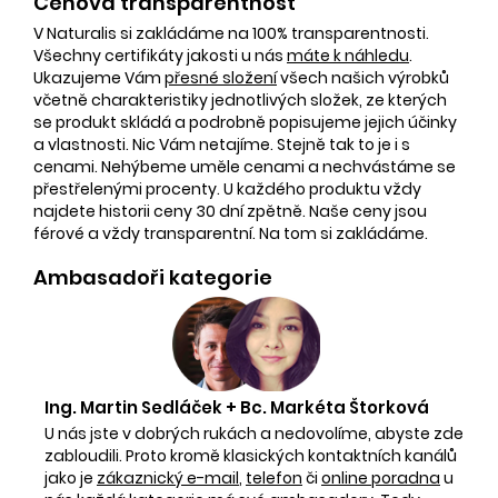
Cenová transparentnost
V Naturalis si zakládáme na 100% transparentnosti.
Všechny certifikáty jakosti u nás
máte k náhledu
.
Ukazujeme Vám
přesné složení
všech našich výrobků
včetně charakteristiky jednotlivých složek, ze kterých
se produkt skládá a podrobně popisujeme jejich účinky
a vlastnosti. Nic Vám netajíme. Stejně tak to je i s
cenami. Nehýbeme uměle cenami a nechvástáme se
přestřelenými procenty. U každého produktu vždy
najdete historii ceny 30 dní zpětně. Naše ceny jsou
férové a vždy transparentní. Na tom si zakládáme.
Ambasadoři kategorie
Ing. Martin Sedláček + Bc. Markéta Štorková
U nás jste v dobrých rukách a nedovolíme, abyste zde
zabloudili. Proto kromě klasických kontaktních kanálů
jako je
zákaznický e-mail
,
telefon
či
online poradna
u