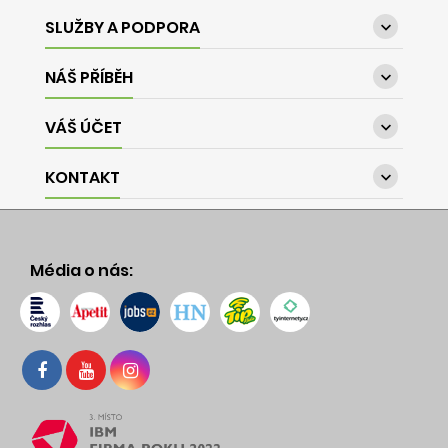
SLUŽBY A PODPORA

NÁŠ PŘÍBĚH

VÁŠ ÚČET

KONTAKT

Média o nás: