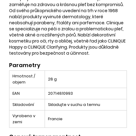
zaměřuje na zdravou a krásnou pleť bez kompromisů.
Od svého průkopnického uvedení na trh v roce 1968
nabízí produkty vyvinuté dermatology, které
neobsahují parabeny, ftaláty ani parfemace. Clinique
se specializuje na péči o zralou a problematickou pleť,
včetně akné a rozšířených pórů. Nabízí dekorativní
kosmetiku pro oči, rty a obličej, včetně řad jako CLINIQUE
Happy a CLINIQUE Clarifying. Produkty jsou důkladně
testovány pro bezpečnost a účinnost.
Parametry
Hmotnost /
28 g
objem
EAN
20714810993
Skladování
Skladujte v suchu a temnu
Vyrobeno v
Francie
zemi