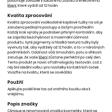
podtrhuje závazek k luxusnímu zážitku a efektivnímu
líčení
, které vydrží až 12 hodin.
Kvalita zpracování
Kvalita zpracování voděodolné kajalové tužky na oči je
zaručena pečlivými postupy a čistým prostředím.
Každý krok výroby je podroben přísným kontrolám, aby
se zajistila bezchybnost a maximální účinnost
produktu. Syté pigmenty a hladká textura tužky byly
vyvinuty tak, aby vydržely až 12 hodin, a to i v náročných
podmínkách. Odolnost vůči šmouhám, potu a vlhkosti
zaručuje, že vaše
líčení
zůstane perfektní po celý den.
Tento produkt je navíc oftalmologicky testován, což z
něj činí ideální volbu i pro nositelky kontaktních čoček.
Vsaďte na kvalitu, která se osvědčila.
Použití
Aplikujte podél linie řas od vnitřního koutku oka k
vnějšímu.
Popis značky
Clinique je renomovaná značka kosmetiky, která se