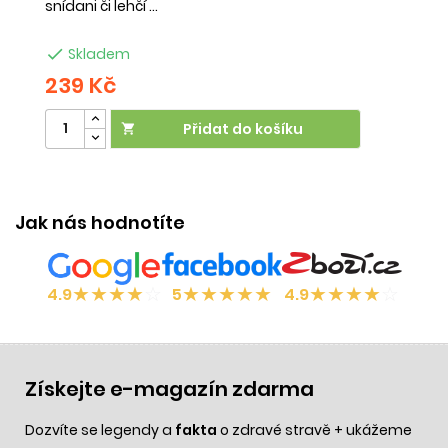
snídani či lehčí ...
na

Skladem
239 Kč
2
Přidat do košíku

Jak nás hodnotíte
★
★
★
★
☆
★
★
★
★
★
★
★
★
★
☆
4.9
5
4.9
Získejte e-magazín zdarma
Dozvíte se legendy a
fakta
o zdravé stravě + ukážeme