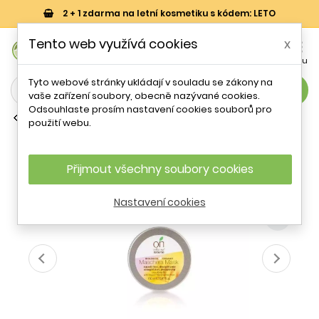
2 + 1 zdarma na letní kosmetiku s kódem: LETO
0
Tento web využívá cookies
x


Košík
Účet
Menu
Tyto webové stránky ukládají v souladu se zákony na
search
vaše zařízení soubory, obecně nazývané cookies.
Odsouhlaste prosím nastavení cookies souborů pro
Vlasové masky
použití webu.
Maska na rovné vlasy BIO Officina
Naturae - 150 ml
Přijmout všechny soubory cookies
- 16 %
Nastavení cookies