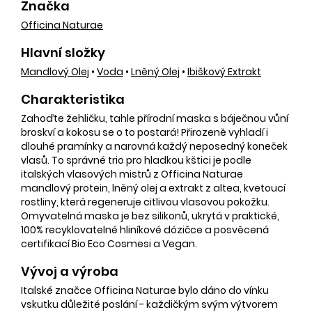
Značka
Officina Naturae
Hlavní složky
Mandlový Olej
•
Voda
•
Lněný Olej
•
Ibiškový Extrakt
Charakteristika
Zahoďte žehličku, tahle přírodní maska s báječnou vůní
broskví a kokosu se o to postará! Přirozeně vyhladí i
dlouhé pramínky a narovná každý neposedný koneček
vlasů. To správné trio pro hladkou kštici je podle
italských vlasových mistrů z Officina Naturae
mandlový protein, lněný olej a extrakt z altea, kvetoucí
rostliny, která regeneruje citlivou vlasovou pokožku.
Omyvatelná maska je bez silikonů, ukrytá v praktické,
100% recyklovatelné hliníkové dózičce a posvěcená
certifikací Bio Eco Cosmesi a Vegan.
Vývoj a výroba
Italské značce Officina Naturae bylo dáno do vínku
vskutku důležité poslání - každičkým svým výtvorem