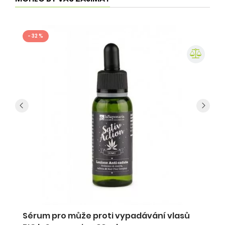
- 32 %
Sérum pro může proti vypadávání vlasů
M