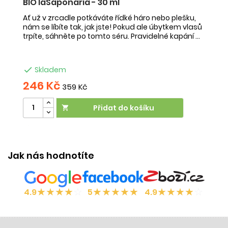
BIO laSaponaria - 30 ml
O
Ať už v zrcadle potkáváte řídké háro nebo plešku,
Ať
nám se líbíte tak, jak jste! Pokud ale úbytkem vlasů
př
y,
trpíte, sáhněte po tomto séru. Pravidelné kapání ...
ch
př

Skladem
246 Kč
2
359 Kč
Přidat do košíku

Účinek:
vyživující efekt
•
vypadávání vlasů
Vliv na
Ú
orgán:
kůže
Jak nás hodnotíte
★
★
★
★
☆
★
★
★
★
★
★
★
★
★
☆
4.9
5
4.9