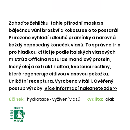
Zahoďte žehličku, tahle přírodní maska s
báječnou vůní broskví a kokosu se o to postará!
Přirozeně vyhladí i dlouhé pramínky a narovná
každý neposedný koneček vlasů. To správné trio
pro hladkou kštici je podle italských vlasových
mistrů z Officina Naturae mandlový protein,
lněný olej a extrakt z altea, kvetoucí rostliny,
která regeneruje citlivou vlasovou pokožku.
Unikátní receptura. Vyrobeno v Itálii. Ověřený
postup výroby.
Více informací naleznete zde >>
Účinek:
hydratace
•
vyživení vlasů
Kvalita:
aiab