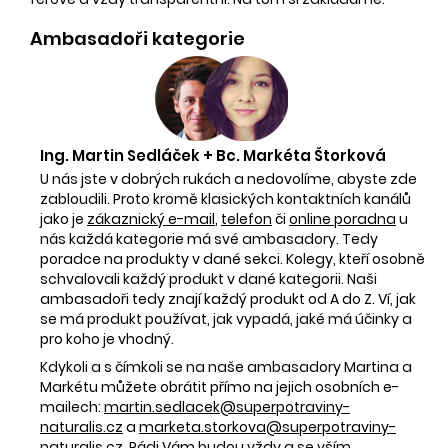
Ambasadoři kategorie
Ing. Martin Sedláček + Bc. Markéta Štorková
U nás jste v dobrých rukách a nedovolíme, abyste zde
zabloudili. Proto kromě klasických kontaktních kanálů
jako je
zákaznický e-mail
,
telefon
či
online poradna
u
nás každá kategorie má své ambasadory. Tedy
poradce na produkty v dané sekci. Kolegy, kteří osobně
schvalovali každý produkt v dané kategorii. Naši
ambasadoři tedy znají každý produkt od A do Z. Ví, jak
se má produkt používat, jak vypadá, jaké má účinky a
pro koho je vhodný.
Kdykoli a s čímkoli se na naše ambasadory Martina a
Markétu můžete obrátit přímo na jejich osobních e-
mailech:
martin.sedlacek@superpotraviny-
naturalis.cz
a
marketa.storkova@superpotraviny-
naturalis.cz
. Rádi Vám budou vždy a se vším