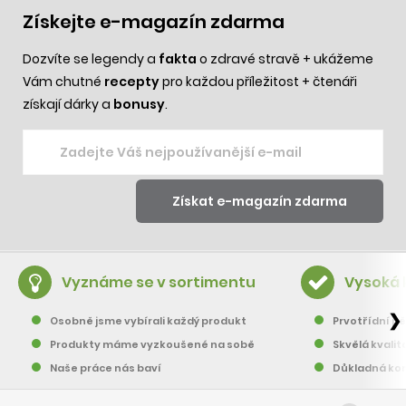
Získejte e-magazín zdarma
Dozvíte se legendy a
fakta
o zdravé stravě + ukážeme
Vám chutné
recepty
pro každou příležitost + čtenáři
získají dárky a
bonusy
.
Vyznáme se v sortimentu
Vysoká 
❯
Osobně jsme vybírali každý produkt
Prvotřídní pě
Produkty máme vyzkoušené na sobě
Skvělá kvalit
Naše práce nás baví
Důkladná kon