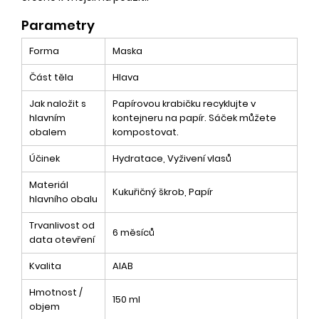
Parametry
Forma
Maska
Část těla
Hlava
Jak naložit s
Papírovou krabičku recyklujte v
hlavním
kontejneru na papír. Sáček můžete
obalem
kompostovat.
Účinek
Hydratace, Vyživení vlasů
Materiál
Kukuřičný škrob, Papír
hlavního obalu
Trvanlivost od
6 měsíců
data otevření
Kvalita
AIAB
Hmotnost /
150 ml
objem