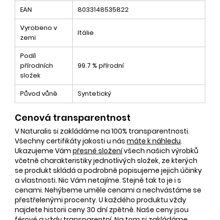
EAN
8033148535822
Vyrobeno v
Itálie
zemi
Podíl
přírodních
99.7 % přírodní
složek
Původ vůně
Syntetický
Cenová transparentnost
V Naturalis si zakládáme na 100% transparentnosti.
Všechny certifikáty jakosti u nás
máte k náhledu
.
Ukazujeme Vám
přesné složení
všech našich výrobků
včetně charakteristiky jednotlivých složek, ze kterých
se produkt skládá a podrobně popisujeme jejich účinky
a vlastnosti. Nic Vám netajíme. Stejně tak to je i s
cenami. Nehýbeme uměle cenami a nechvástáme se
přestřelenými procenty. U každého produktu vždy
najdete historii ceny 30 dní zpětně. Naše ceny jsou
férové a vždy transparentní. Na tom si zakládáme.