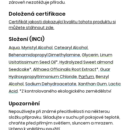
zároveň nezatěžuje přírodu.
Doložená certifikace
Certifikát jakosti dokazující kvalitu tohoto produktu si
můžete stáhnout zde.
Složení (INCI)
Aqua
,
Myristyl Alcohol
,
Cetearyl Alcohol
,
Behenamidopropyl Dimethylamine
,
Glycerin
,
Linum
Usitatissimum Seed Oil
*,
Hydrolyzed Sweet almond
Seedcake
*,
Althaea Officinalis Root Extract
*,
Guar
Hydroxypropyltrimonium Chloride
,
Parfum
,
Benzyl
Alcohol
,
Sodium Dehydroacetate
,
Xanthan Gum
,
Lactic
Acid
. *Z kontrolovaného ekologického zemědělství
Upozornění
Nepoužívejte při známé přecitlivělosti na některou
složku přípravku. Skladujte v suchu při pokojové teplotě,
chraňte před přímým světlem, sluncem a mrazem.
Určeno k vnějšímu použití.