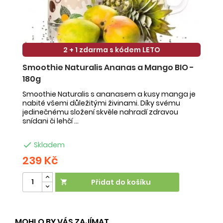
2 + 1 zdarma s kódem LETO
Smoothie Naturalis Ananas a Mango BIO -
S
180g
-
Smoothie Naturalis s ananasem a kusy manga je
Sm
nabité všemi důležitými živinami. Díky svému
ob
jedinečnému složení skvěle nahradí zdravou
ne
snídani či lehčí ...
na

Skladem
239 Kč
2
Přidat do košíku

MOHLO BY VÁS ZAJÍMAT