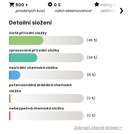
500 +
0 %
rising star
❯
prodaných kusů
nízká reklamovanost
oblíbený v posled
Detailní složení
čistě přírodní složky
(46 %)
zpracované přírodní složky
(38 %)
neutrální chemická složka
(15 %)
potencionálně dráždivá chemická
složka
(0 %)
nebezpečná chemická složka
(0 %)
Zobrazit přesné složení >>