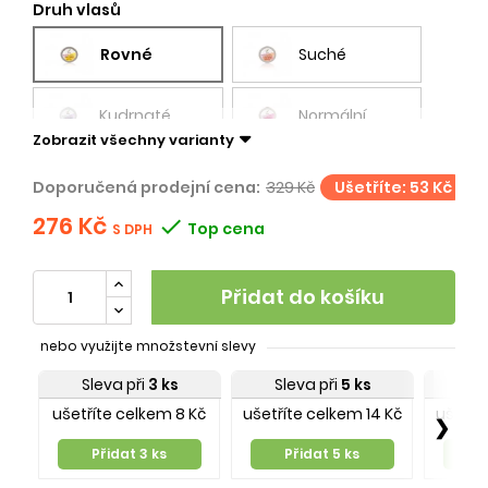
Druh vlasů
Rovné
Suché
Kudrnaté
Normální
Zobrazit všechny varianty
Doporučená prodejní cena:
329 Kč
Ušetříte: 53 Kč
276 Kč

Top cena
S DPH
Přidat do košíku
nebo využijte množstevní slevy
Sleva při
3 ks
Sleva při
5 ks
Sl
ušetříte celkem 8 Kč
ušetříte celkem 14 Kč
ušetří
❯
Přidat 3 ks
Přidat 5 ks
P