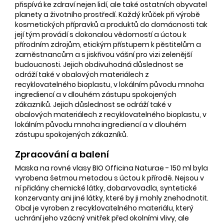
přispívá ke zdraví nejen lidí, ale také ostatních obyvatel
planety a životního prostředí. Každý krůček při výrobě
kosmetických přípravků a produktů do domácnosti tak
její tým provádí s dokonalou vědomostí a úctou k
přírodním zdrojům, etickým přístupem k pěstitelům a
zaměstnancům a s jiskřivou vášní pro vizi zelenější
budoucnosti. Jejich obdivuhodná důslednost se
odráží také v obalových materiálech z
recyklovatelného bioplastu, v lokálním původu mnoha
ingrediencí a v dlouhém zástupu spokojených
zákazníků. Jejich důslednost se odráží také v
obalových materiálech z recyklovatelného bioplastu, v
lokálním původu mnoha ingrediencí a v dlouhém
zástupu spokojených zákazníků.
Zpracování a balení
Maska na rovné vlasy BIO Officina Naturae - 150 ml byla
vyrobena šetrnou metodou s úctou k přírodě. Nejsou v
ní přidány chemické látky, dobarvovadla, syntetické
konzervanty ani jiné látky, které by ji mohly znehodnotit.
Obal je vyroben z recyklovatelného materiálu, který
uchrání jeho vzácný vnitřek před okolními vlivy, ale