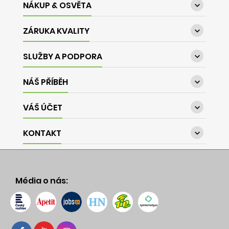
NÁKUP & OSVĚTA

ZÁRUKA KVALITY

SLUŽBY A PODPORA

NÁŠ PŘÍBĚH

VÁŠ ÚČET

KONTAKT

Média o nás: