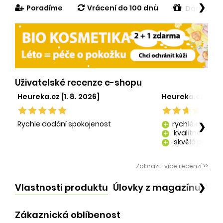
❯
Poradíme
Vrácení do 100 dnů
Dárek v h
Uživatelské recenze e-shopu
Heureka.cz [1. 8. 2026]
Heureka.cz [29. 
Rychle dodání spokojenost
rychlé dodání
❯
add
kvalitně zaba
add
skvělá péče o
add
kvalitní produ
add
Zobrazit více recenzí >>
Vlastnosti produktu
Úlovky z magazínu
Vid
❯
Zákaznická oblíbenost