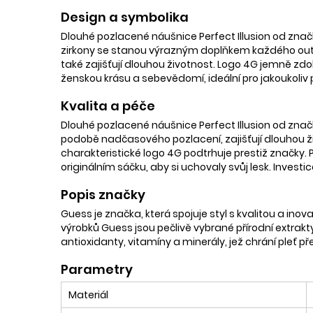
Design a symbolika
Dlouhé pozlacené náušnice Perfect Illusion od zn
zirkony se stanou výrazným doplňkem každého outfit
také zajišťují dlouhou životnost. Logo 4G jemně zd
ženskou krásu a sebevědomí, ideální pro jakoukoliv př
Kvalita a péče
Dlouhé pozlacené náušnice Perfect Illusion od znač
podobě nadčasového pozlacení, zajišťují dlouhou ži
charakteristické logo 4G podtrhuje prestiž značky.
originálním sáčku, aby si uchovaly svůj lesk. Investi
Popis značky
Guess je značka, která spojuje styl s kvalitou a inov
výrobků Guess jsou pečlivě vybrané přírodní extrakt
antioxidanty, vitamíny a minerály, jež chrání pleť př
Parametry
Materiál