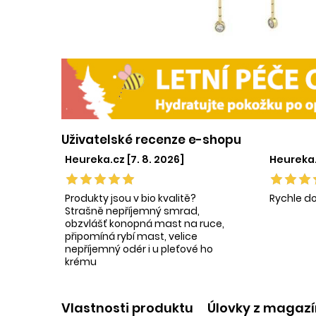
Uživatelské recenze e-shopu
Heureka.cz [7. 8. 2026]
Heureka.c
Produkty jsou v bio kvalitě?
Rychle d
Strašně nepříjemný smrad,
obzvlášť konopná mast na ruce,
připomíná rybí mast, velice
nepříjemný odér i u pleťové ho
krému
Vlastnosti produktu
Úlovky z magaz