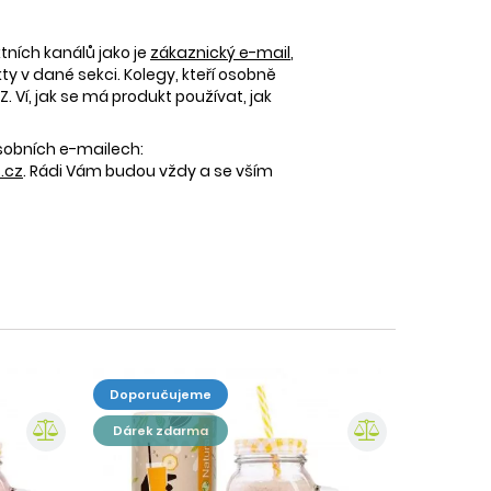
tních kanálů jako je
zákaznický e-mail
,
 v dané sekci. Kolegy, kteří osobně
 Ví, jak se má produkt používat, jak
osobních e-mailech:
.cz
. Rádi Vám budou vždy a se vším
doporučujeme
dárek zdarma