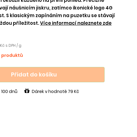
m okouzlí každého na první pohled. Precizně
ají náušnicím jiskru, zatímco ikonické logo 4G
st. S klasickým zapínáním na puzetku se stávají
dou příležitost.
Více informací naleznete zde
Kč s DPH / g
k produktů
Přidat do košíku
 100 dnů
Dárek v hodnotě 79 Kč