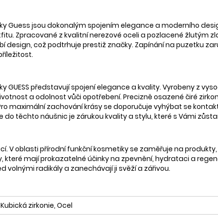
ačky Guess jsou dokonalým spojením elegance a moderního desig
u. Zpracované z kvalitní nerezové oceli a pozlacené žlutým zla
obí design, což podtrhuje prestiž značky. Zapínání na puzetku za
íležitost.
ky GUESS představují spojení elegance a kvality. Vyrobeny z vyso
votnost a odolnost vůči opotřebení. Precizně osazené čiré zirk
 Pro maximální zachování krásy se doporučuje vyhýbat se kontakt
ce do těchto náušnic je zárukou kvality a stylu, které s Vámi zůst
ací. V oblasti přírodní funkční kosmetiky se zaměřuje na produkty, 
y, které mají prokazatelné účinky na zpevnění, hydrataci a regene
ed volnými radikály a zanechávají ji svěží a zářivou.
Kubická zirkonie, Ocel