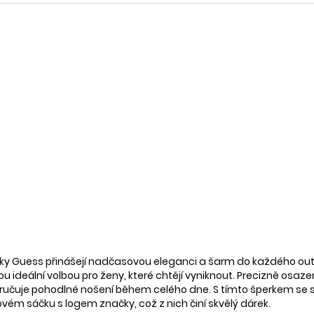
ky Guess přinášejí nadčasovou eleganci a šarm do každého outfit
u ideální volbou pro ženy, které chtějí vyniknout. Precizně osazen
 zaručuje pohodlné nošení během celého dne. S tímto šperkem s
ovém sáčku s logem značky, což z nich činí skvělý dárek.