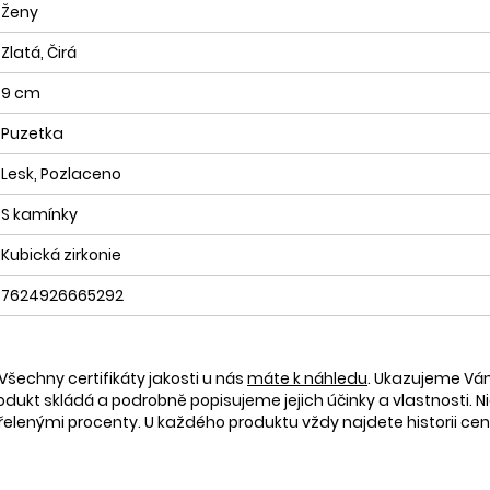
Ženy
Zlatá, Čirá
9 cm
Puzetka
Lesk, Pozlaceno
S kamínky
Kubická zirkonie
7624926665292
Všechny certifikáty jakosti u nás
máte k náhledu
. Ukazujeme V
rodukt skládá a podrobně popisujeme jejich účinky a vlastnosti. Ni
nými procenty. U každého produktu vždy najdete historii ceny 