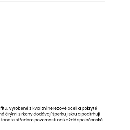
u. Vyrobené z kvalitní nerezové oceli a pokryté
é čirými zirkony dodávají šperku jiskru a podtrhují
e stanete středem pozornosti na každé společenské