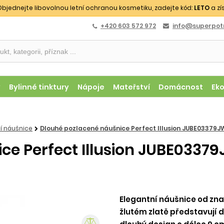
bjednejte libovolnou letní ochranou kosmetiku, zadejte kód:
LETO
a zí
+420 603 572 972
info@superpotr
y
Bylinné tinktury
Nápoje
Mateřství
Domácnost
Ek
í náušnice
Dlouhé pozlacené náušnice Perfect Illusion JUBE03379
ce Perfect Illusion JUBE033
Elegantní náušnice od zna
žlutém zlatě představují d