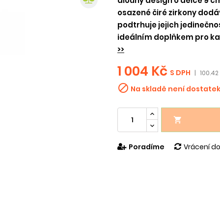
dlouhý design o délce 9 c
osazené čiré zirkony dodáv
podtrhuje jejich jedinečno
ideálním doplňkem pro kaž
>>
1 004 Kč
S DPH
|
100.42 

Na skladě není dostate

Poradíme
Vrácení do