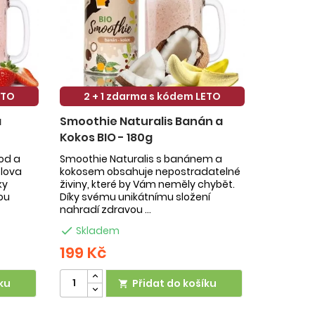
ETO
2 + 1 zdarma s kódem LETO
a
Smoothie Naturalis Banán a
Kokos BIO - 180g
hod a
Smoothie Naturalis s banánem a
slova
kokosem obsahuje nepostradatelné
ky
živiny, které by Vám neměly chybět.
ou
Díky svému unikátnímu složení
nahradí zdravou ...

Skladem
199 Kč
ku
Přidat do košíku
