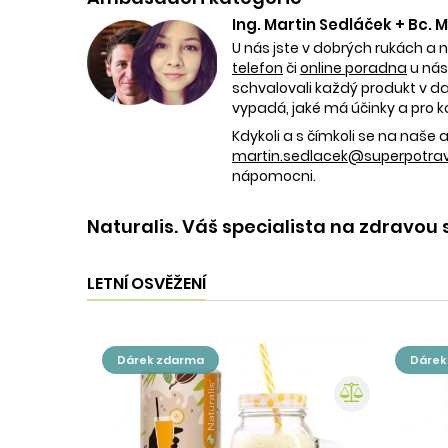
Ing. Martin Sedláček + Bc.
U nás jste v dobrých rukách a 
telefon
či
online poradna
u nás
schvalovali každý produkt v dan
vypadá, jaké má účinky a pro k
Kdykoli a s čímkoli se na naš
martin.sedlacek@superpotravi
nápomocni.
Naturalis. Váš specialista na zdravou 
LETNÍ OSVĚŽENÍ
dárek zdarma
dáre