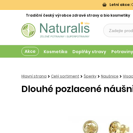
Letní akce:
O
Tradiční český výrobce zdravé stravy a bio kosmetiky
Akce
Kosmetika
Doplňky stravy
Potravin
Hlavní strana
Celý sortiment
Šperky
Naušnice
Visac
Dlouhé pozlacené náušni