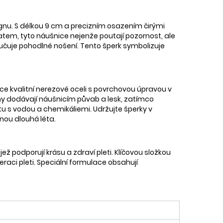
nu. S délkou 9 cm a precizním osazením čirými
tem, tyto náušnice nejenže poutají pozornost, ale
ručuje pohodlné nošení. Tento šperk symbolizuje
ce kvalitní nerezové oceli s povrchovou úpravou v
ony dodávají náušnicím půvab a lesk, zatímco
u s vodou a chemikáliemi. Udržujte šperky v
anou dlouhá léta.
jež podporují krásu a zdraví pleti. Klíčovou složkou
raci pleti. Speciální formulace obsahují