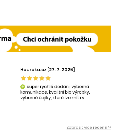
Heureka.cz [27. 7. 2026]
super rychlé dodání, výborná
add
komunikace, kvalitní bio výrobky,
výborné čajíky, které lze mít i v
krásné praktické dóze-lze použít i
na super praktické dárečky:-)
Zobrazit více recenzí >>