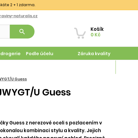
skáte 2 + 1 zdarma.
aviny-naturalis.cz
Košík
search
0 Kč
odrogerie
Podle účelu
Záruka kvality
Magazín
JWYGT/U Guess
79JWYGT/U Guess
čky Guess z nerezové oceli s pozlacením v
okonalou kombinaci stylu a kvality. Jejich