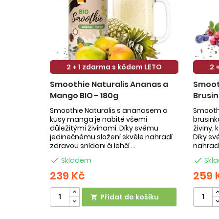
2 + 1 zdarma s kódem LETO
2 
Smoothie Naturalis Ananas a
Smooth
Mango BIO - 180g
Brusin
Smoothie Naturalis s ananasem a
Smoothi
kusy manga je nabité všemi
brusin
důležitými živinami. Díky svému
živiny,
jedinečnému složení skvěle nahradí
Díky sv
zdravou snídani či lehčí ...
nahradí

Skladem

Skl
239 Kč
259 
Přidat do košíku
