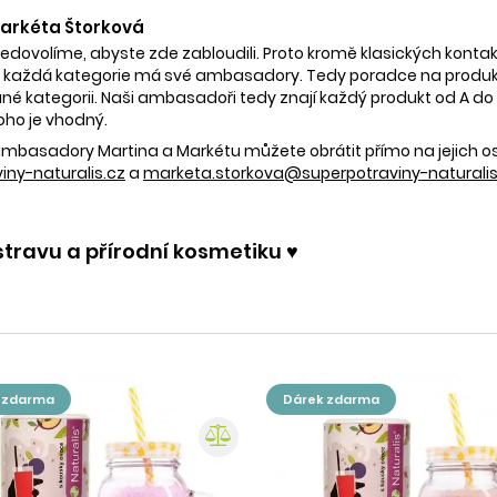
 Markéta Štorková
nedovolíme, abyste zde zabloudili. Proto kromě klasických kontak
 každá kategorie má své ambasadory. Tedy poradce na produkty
é kategorii. Naši ambasadoři tedy znají každý produkt od A do Z.
oho je vhodný.
e ambasadory Martina a Markétu můžete obrátit přímo na jejich 
ny-naturalis.cz
a
marketa.storkova@superpotraviny-naturalis
stravu a přírodní kosmetiku ♥️
k zdarma
dárek zdarma