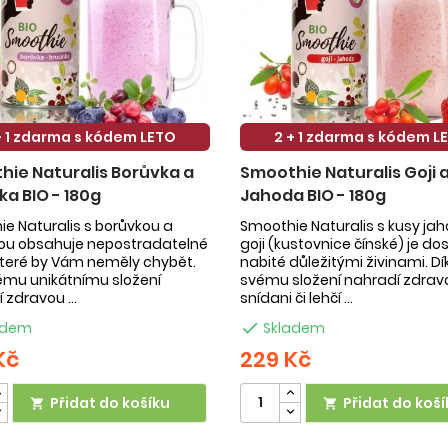
+ 1 zdarma s kódem LETO
2 + 1 zdarma s kódem L
ie Naturalis Borůvka a
Smoothie Naturalis Goji 
ka BIO - 180g
Jahoda BIO - 180g
e Naturalis s borůvkou a
Smoothie Naturalis s kusy ja
kou obsahuje nepostradatelné
goji (kustovnice čínské) je do
 které by Vám neměly chybět.
nabité důležitými živinami. Dí
ému unikátnímu složení
svému složení nahradí zdrav
 zdravou ...
snídani či lehčí ...
adem

Skladem
Kč
229 Kč
Přidat do košíku
Přidat do koší

