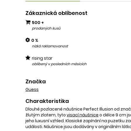
Zákaznická oblíbenost
500 +
prodaných kusů
0 %
nízká reklamovanost
rising star
oblíbený v posledních měsících
Značka
Guess
Charakteristika
Dlouhé pozlacené náušnice Perfect Illusion od znač
žlutým zlatem, tyto
visací náušnice
o délce 9 cm jso
jeho luxusní vzhled. Klasické zapínání na puzetku
události. Náušnice jsou dodávány v originálním látk