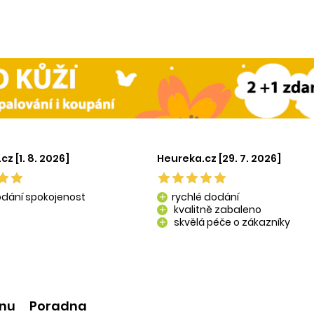
z [1. 8. 2026]
Heureka.cz [29. 7. 2026]
odání spokojenost
rychlé dodání
add
kvalitně zabaleno
add
skvělá péče o zákazníky
add
kvalitní produkty
add
ínu
Poradna