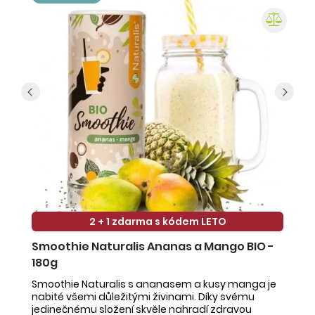
2 + 1 zdarma s kódem LETO
Smoothie Naturalis Ananas a Mango BIO -
S
180g
-
Smoothie Naturalis s ananasem a kusy manga je
Sm
nabité všemi důležitými živinami. Díky svému
ob
jedinečnému složení skvěle nahradí zdravou
ne