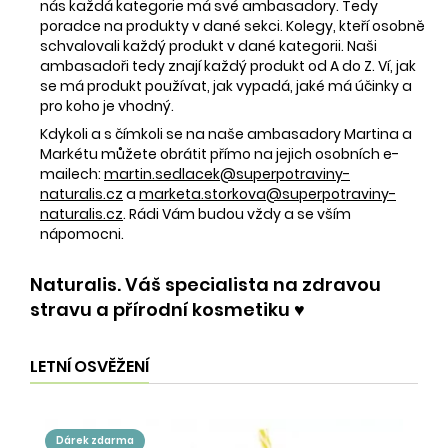
nás každá kategorie má své ambasadory. Tedy
poradce na produkty v dané sekci. Kolegy, kteří osobně
schvalovali každý produkt v dané kategorii. Naši
ambasadoři tedy znají každý produkt od A do Z. Ví, jak
se má produkt používat, jak vypadá, jaké má účinky a
pro koho je vhodný.
Kdykoli a s čímkoli se na naše ambasadory Martina a
Markétu můžete obrátit přímo na jejich osobních e-
mailech:
martin.sedlacek@superpotraviny-
naturalis.cz
a
marketa.storkova@superpotraviny-
naturalis.cz
. Rádi Vám budou vždy a se vším
nápomocni.
Naturalis. Váš specialista na zdravou
stravu a přírodní kosmetiku ♥️
LETNÍ OSVĚŽENÍ
dárek zdarma