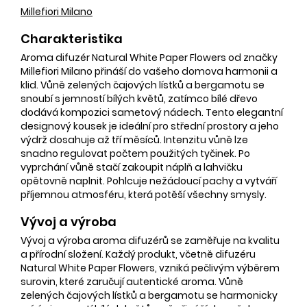
Millefiori Milano
Charakteristika
Aroma difuzér Natural White Paper Flowers od značky
Millefiori Milano přináší do vašeho domova harmonii a
klid. Vůně zelených čajových lístků a bergamotu se
snoubí s jemností bílých květů, zatímco bílé dřevo
dodává kompozici sametový nádech. Tento elegantní
designový kousek je ideální pro střední prostory a jeho
výdrž dosahuje až tří měsíců. Intenzitu vůně lze
snadno regulovat počtem použitých tyčinek. Po
vyprchání vůně stačí zakoupit náplň a lahvičku
opětovně naplnit. Pohlcuje nežádoucí pachy a vytváří
příjemnou atmosféru, která potěší všechny smysly.
Vývoj a výroba
Vývoj a výroba aroma difuzérů se zaměřuje na kvalitu
a přírodní složení. Každý produkt, včetně difuzéru
Natural White Paper Flowers, vzniká pečlivým výběrem
surovin, které zaručují autentické aroma. Vůně
zelených čajových lístků a bergamotu se harmonicky