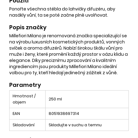
Použití
Ponořte všechna stébla do lahvičky difuzéru, aby
nasákly vůní, ta se poté začne plně uvolňovat.
Popis značky
Millefiori Milano je renomovaná značka specializující se
na výrobu luxusních kosmetických produktů, vonných
svíček a aroma difuzérů. Nabízí širokou škálu vůní pro
muže i ženy, které promění každý prostor v oázu klidu a
elegance. Díky preciznímu zpracování a kvalitním
ingrediencím jsou produkty Millefiori Milano ideální
volbou pro ty, kteří hledají jedinečný zážitek z vůně.
Parametry
Hmotnost /
250 ml
objem
EAN
8051938697314
Skladování
Skladujte v suchu a temnu