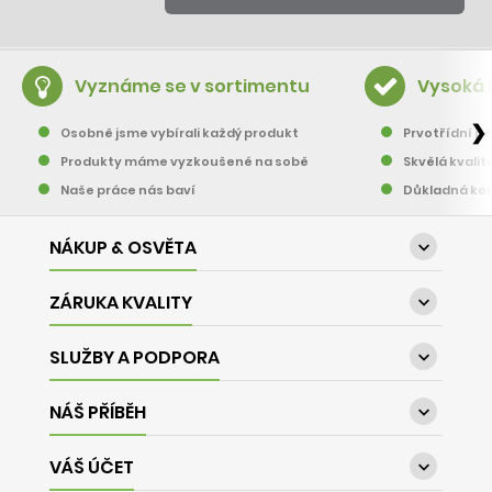
Vyznáme se v sortimentu
Vysoká 
❯
Osobně jsme vybírali každý produkt
Prvotřídní pě
Produkty máme vyzkoušené na sobě
Skvělá kvalit
Naše práce nás baví
Důkladná kon
NÁKUP & OSVĚTA

ZÁRUKA KVALITY

SLUŽBY A PODPORA

NÁŠ PŘÍBĚH

VÁŠ ÚČET
