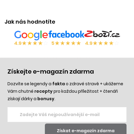
Jak nás hodnotíte
★
★
★
★
☆
★
★
★
★
★
★
★
★
★
☆
4.9
5
4.9
Získejte e-magazín zdarma
Dozvíte se legendy a
fakta
o zdravé stravě + ukážeme
Vám chutné
recepty
pro každou příležitost + čtenáři
získají dárky a
bonusy
.