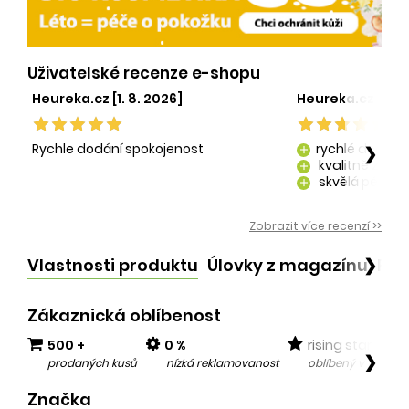
Uživatelské recenze e-shopu
Heureka.cz [1. 8. 2026]
Heureka.cz [29. 
Rychle dodání spokojenost
rychlé dodání
❯
add
kvalitně zaba
add
skvělá péče o
add
kvalitní produ
add
Zobrazit více recenzí >>
Vlastnosti produktu
Úlovky z magazínu
Po
❯
Zákaznická oblíbenost
500 +
0 %
rising star
❯
prodaných kusů
nízká reklamovanost
oblíbený v posled
Značka