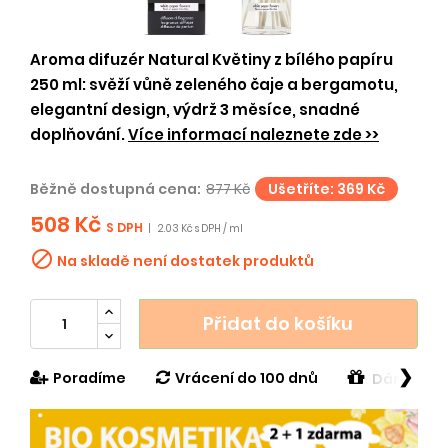
Aroma difuzér Natural Květiny z bílého papíru
250 ml: svěží vůně zeleného čaje a bergamotu,
elegantní design, výdrž 3 měsíce, snadné
doplňování.
Více informací naleznete zde >>
Běžně dostupná cena:
877 Kč
Ušetříte: 369 Kč
508 Kč
S DPH
|
2.03 Kč s DPH / ml

Na skladě není dostatek produktů
Přidat do košíku
❯
Poradíme
Vrácení do 100 dnů
Dárek v h