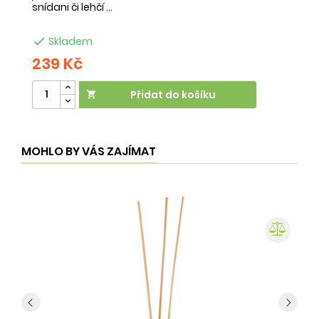
snídani či lehčí ...
na

Skladem
239 Kč
2
Přidat do košíku

MOHLO BY VÁS ZAJÍMAT