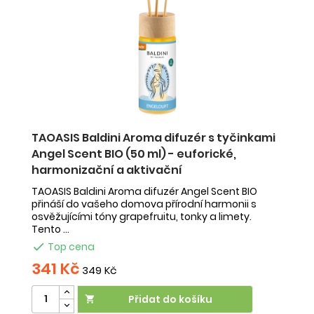
TAOASIS Baldini Aroma difuzér s tyčinkami
T
Angel Scent BIO (50 ml) - euforické,
B
harmonizační a aktivační
h
y
TAOASIS Baldini Aroma difuzér Angel Scent BIO
TA
.
přináší do vašeho domova přírodní harmonii s
Sc
osvěžujícími tóny grapefruitu, tonky a limety.
kl
Tento ...
es

Top cena
341 Kč
3
349 Kč
Přidat do košíku
