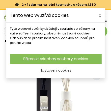
2 + 1 zdarma na letní kosmetiku s kódem: LETO
0
Tento web využívá cookies
x


Košík
Účet
Menu
Tyto webové stránky ukládají v souladu se zákony na
search
vaše zařízení soubory, obecně nazývané cookies.
Odsouhlaste prosím nastavení cookies souborů pro
Tyčinkové aroma difuzéry
použití webu.
Aroma difuzér Natural Květiny z
bílého papíru Millefiori Milano - 250 ml
Přijmout všechny soubory cookies
- 42 %
Nastavení cookies