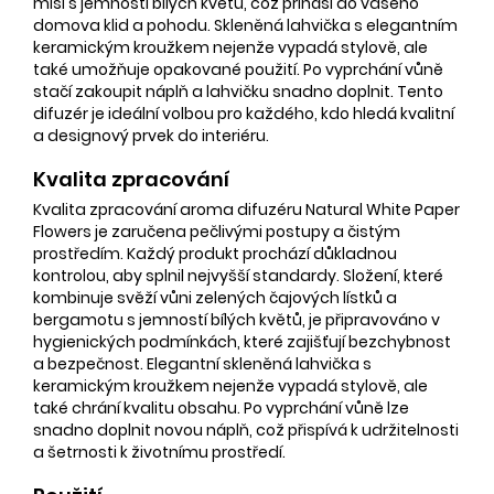
mísí s jemností bílých květů, což přináší do vašeho
domova klid a pohodu. Skleněná lahvička s elegantním
keramickým kroužkem nejenže vypadá stylově, ale
také umožňuje opakované použití. Po vyprchání vůně
stačí zakoupit náplň a lahvičku snadno doplnit. Tento
difuzér je ideální volbou pro každého, kdo hledá kvalitní
a designový prvek do interiéru.
Kvalita zpracování
Kvalita zpracování aroma difuzéru Natural White Paper
Flowers je zaručena pečlivými postupy a čistým
prostředím. Každý produkt prochází důkladnou
kontrolou, aby splnil nejvyšší standardy. Složení, které
kombinuje svěží vůni zelených čajových lístků a
bergamotu s jemností bílých květů, je připravováno v
hygienických podmínkách, které zajišťují bezchybnost
a bezpečnost. Elegantní skleněná lahvička s
keramickým kroužkem nejenže vypadá stylově, ale
také chrání kvalitu obsahu. Po vyprchání vůně lze
snadno doplnit novou náplň, což přispívá k udržitelnosti
a šetrnosti k životnímu prostředí.