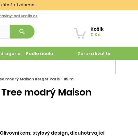
skáte 2 + 1 zdarma.
aviny-naturalis.cz
Košík
search
0 Kč
odrogerie
Podle účelu
Záruka kvality
Magazín
e modrý Maison Berger Paris - 115 ml
e Tree modrý Maison
livovníkem: stylový design, dlouhotrvající