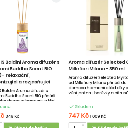
S Baldini Aroma difuzér s
Aroma difuzér Selected 
kami Buddha Scent BIO
Millefiori Milano - 350 ml
) - relaxační,
Aroma difuzér Selected Myrt
izující a rozjasňující
od Millefiory Milano přináší d
domova harmonii a klid díky p
 Baldini Aroma difuzér s
vůni jantaru, borůvky a citrusů. 
mi Buddha Scent BIO přináší
eho domova harmonii a klid
dnictvím pečlivě vybraných
 cena

Skladem
ciálních ...
Kč
747 Kč
349 Kč
1 009 Kč
Přidat do košíku
Přidat do koší