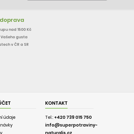
 doprava
upu nad 1500 Kč
e Vašeho gusta
stech v ČR a SR
ÚČET
KONTAKT
í údaje
Tel.:
+420 739 015 750
dnávky
info@superpotraviny-
y
naturalis.cz