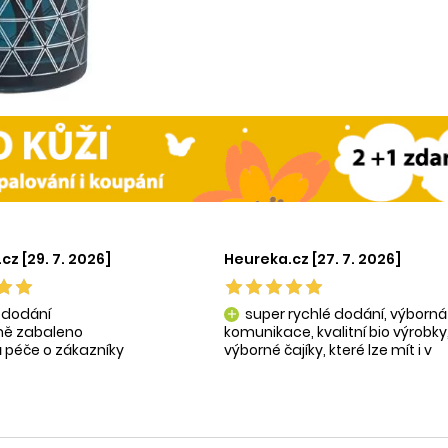
cz [29. 7. 2026]
Heureka.cz [27. 7. 2026]
 dodání
super rychlé dodání, výborná
add
tně zabaleno
komunikace, kvalitní bio výrobky
 péče o zákazníky
výborné čajíky, které lze mít i v
ní produkty
krásné praktické dóze-lze použít
na super praktické dárečky:-)