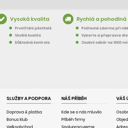
Vysoká kvalita
Rychlá a pohodlná
Prvotřídní pěstitelé
Poštovné zdarma při nák
Skvělá kvalita
Vyberte si přepravce dl
Důkladná kontrola
Osobní odběr na 1000 mí
SLUŽBY A PODPORA
NÁŠ PŘÍBĚH
VÁŠ 
Doprava & platba
Kde se o nás mluvilo
Osobn
Bonus klub
Příběh firmy
Obje
Velkoobchod
Spolupracujeme
Adres