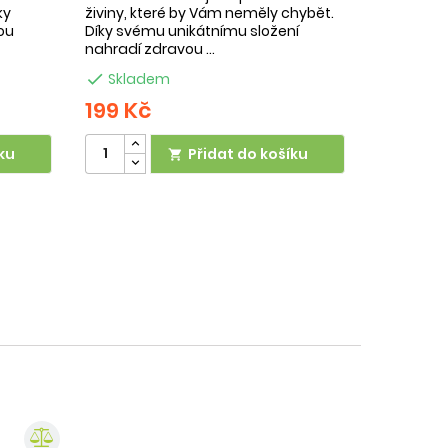
ky
živiny, které by Vám neměly chybět.
ou
Díky svému unikátnímu složení
nahradí zdravou ...

Skladem
199 Kč
ku
Přidat do košíku
