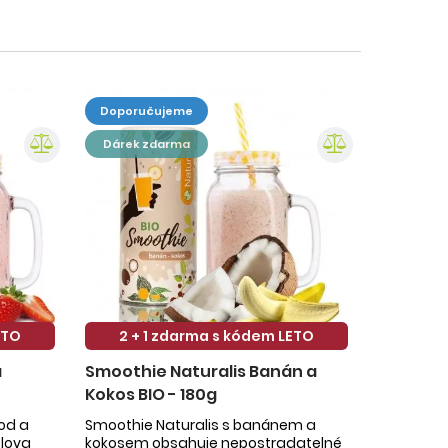
doporučujeme
dárek zdarma
ETO
2 + 1 zdarma s kódem LETO
a
Smoothie Naturalis Banán a
Kokos BIO - 180g
hod a
Smoothie Naturalis s banánem a
slova
kokosem obsahuje nepostradatelné