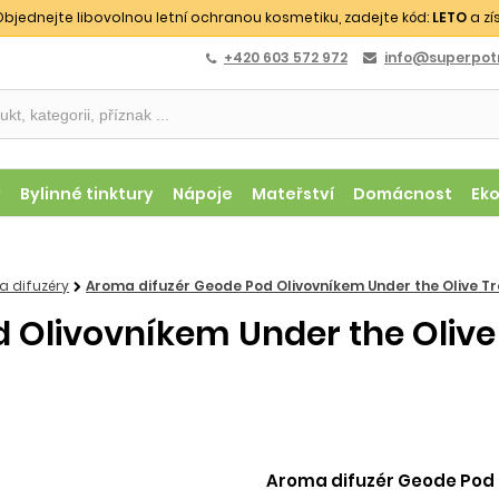
bjednejte libovolnou letní ochranou kosmetiku, zadejte kód:
LETO
a zí
+420 603 572 972
info@superpotr
y
Bylinné tinktury
Nápoje
Mateřství
Domácnost
Ek
a difuzéry
Aroma difuzér Geode Pod Olivovníkem Under the Olive Tre
 Olivovníkem Under the Oliv
Aroma difuzér Geode Pod O