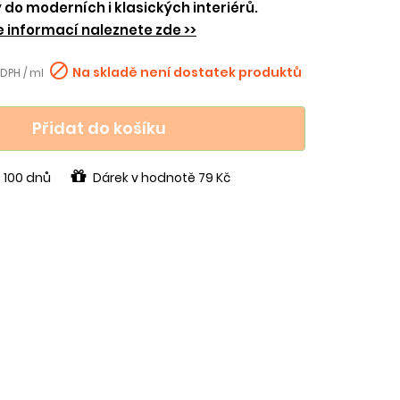
 do moderních i klasických interiérů.
e informací naleznete zde >>

Na skladě není dostatek produktů
 DPH / ml
Přidat do košíku
 100 dnů
Dárek v hodnotě 79 Kč