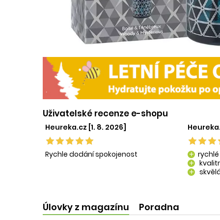
Uživatelské recenze e-shopu
Heureka.cz [1. 8. 2026]
Heureka.
Rychle dodání spokojenost
rychlé
add
kvali
add
skvělá
add
kvalit
add
Úlovky z magazínu
Poradna