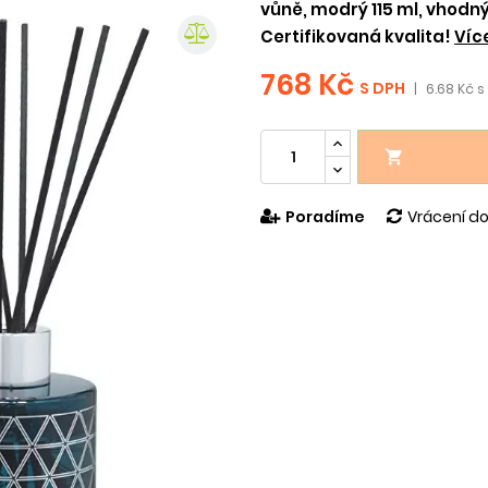
vůně, modrý 115 ml, vhodný
Certifikovaná kvalita!
Víc
768 Kč
S DPH
|
6.68 Kč s

Poradíme
Vrácení do