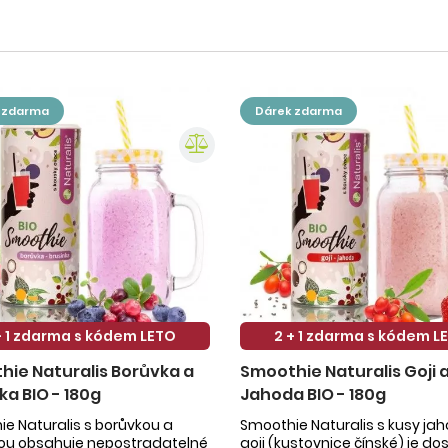
k zdarma
dárek zdarma
+ 1 zdarma s kódem LETO
2 + 1 zdarma s kódem L
ie Naturalis Borůvka a
Smoothie Naturalis Goji 
ka BIO - 180g
Jahoda BIO - 180g
e Naturalis s borůvkou a
Smoothie Naturalis s kusy ja
kou obsahuje nepostradatelné
goji (kustovnice čínské) je do