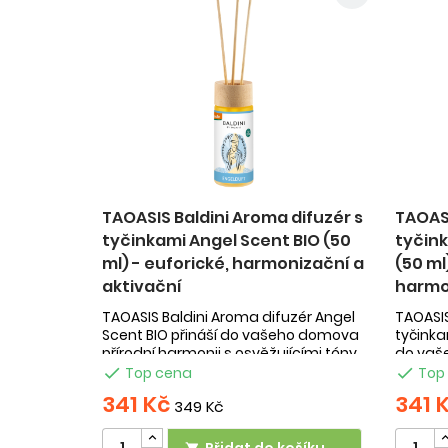
TAOASIS Baldini Aroma difuzér s
TAOASI
tyčinkami Angel Scent BIO (50
tyčin
ml) - euforické, harmonizační a
(50 ml
aktivační
harmon
TAOASIS Baldini Aroma difuzér Angel
TAOASIS
Scent BIO přináší do vašeho domova
tyčinka
přírodní harmonii s osvěžujícími tóny
do vaš
grapefruitu, tonky a limety. Tento ...
prostře

Top cena

Top
bio esen
341 Kč
341 
349 Kč
Přidat do košíku