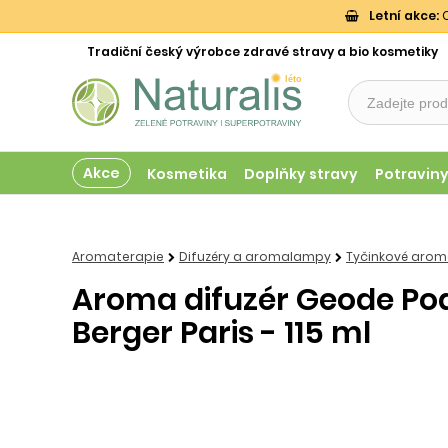
Letní akce:
O
Tradiční český výrobce zdravé stravy a bio kosmetiky
Akce
Kosmetika
Doplňky stravy
Potravin
Aromaterapie
Difuzéry a aromalampy
Tyčinkové arom
Aroma difuzér Geode Pod
Berger Paris - 115 ml