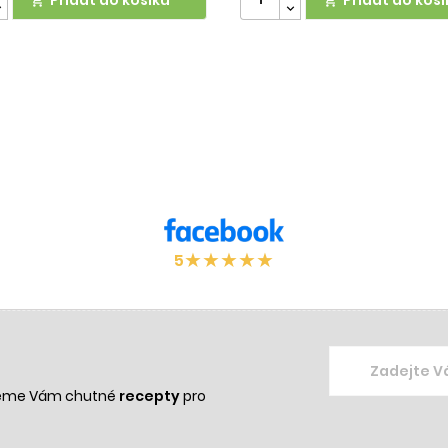


★
★
★
★
★
5
žeme Vám chutné
recepty
pro