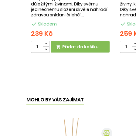
důležitými živinami. Díky svému
živiny,
jedinečnému složení skvěle nahradí
Díky sv
zdravou snídani či lehčí ...
nahradí

Skladem

Skl
239 Kč
259 
Přidat do košíku

MOHLO BY VÁS ZAJÍMAT