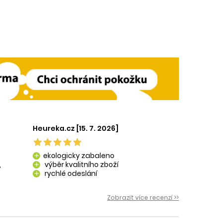
Heureka.cz [15. 7. 2026]
ekologicky zabaleno
add
,
výběr kvalitního zboží
add
rychlé odeslání
add
 i
Zobrazit více recenzí >>