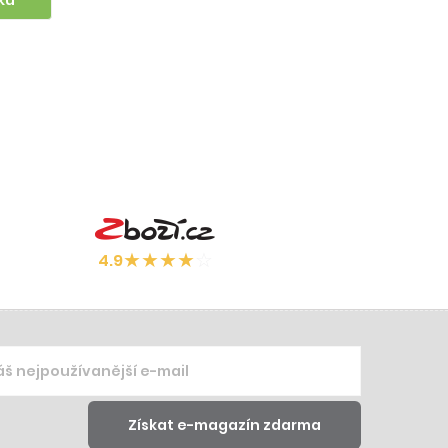
★
★
★
★
☆
4.9