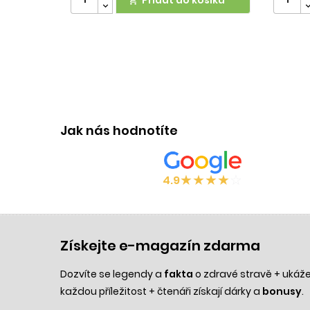

Jak nás hodnotíte
★
★
★
★
☆
4.9
Získejte e-magazín zdarma
Dozvíte se legendy a
fakta
o zdravé stravě + uká
každou příležitost + čtenáři získají dárky a
bonusy
.