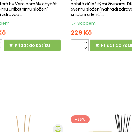
 které by Vám neměly chybět.
nabité důležitými živinami. Dí
ému unikátnímu složení
svému složení nahradí zdrav
 zdravou ...
snídani či lehčí ...
adem

Skladem
Kč
229 Kč
Přidat do košíku
Přidat do koší


- 26 %