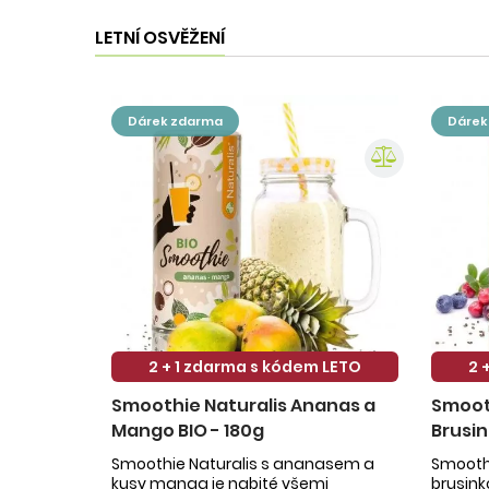
LETNÍ OSVĚŽENÍ
dárek zdarma
dáre
2 + 1 zdarma s kódem LETO
2 
Smoothie Naturalis Ananas a
Smooth
Mango BIO - 180g
Brusin
Smoothie Naturalis s ananasem a
Smoothi
kusy manga je nabité všemi
brusin