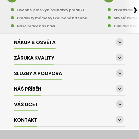
❯
Osobně jsme vybírali každý produkt
Prvotřídní pě
Produkty máme vyzkoušené na sobě
Skvělá kvalit
Naše práce nás baví
Důkladná kon
NÁKUP & OSVĚTA

ZÁRUKA KVALITY

SLUŽBY A PODPORA

NÁŠ PŘÍBĚH

VÁŠ ÚČET

KONTAKT
