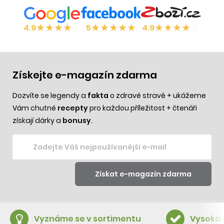
★
★
★
★
☆
★
★
★
★
★
★
★
★
★
☆
4.9
5
4.9
Získejte e-magazín zdarma
Dozvíte se legendy a
fakta
o zdravé stravě + ukážeme
Vám chutné
recepty
pro každou příležitost + čtenáři
získají dárky a
bonusy
.
Vyznáme se v sortimentu
Vysoká 