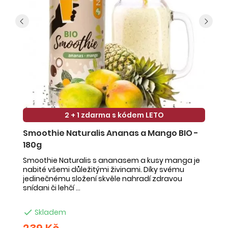
2 + 1 zdarma s kódem LETO
Smoothie Naturalis Ananas a Mango BIO -
S
180g
-
Smoothie Naturalis s ananasem a kusy manga je
Sm
nabité všemi důležitými živinami. Díky svému
ob
jedinečnému složení skvěle nahradí zdravou
ne
snídani či lehčí ...
na

Skladem