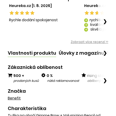
Heureka.cz [1. 8. 2026]
Heureka.cz [29. 
Rychle dodání spokojenost
rychlé dodání
❯
add
kvalitně zaba
add
skvělá péče o
add
kvalitní produ
add
Zobrazit více recenzí >>
Vlastnosti produktu
Úlovky z magazínu
Po
❯
Zákaznická oblíbenost
500 +
0 %
rising star
❯
prodaných kusů
nízká reklamovanost
oblíbený v posled
Značka
Benefit
Charakteristika
Tužka na obočí Gimme Brow + Volumizing Pencil od