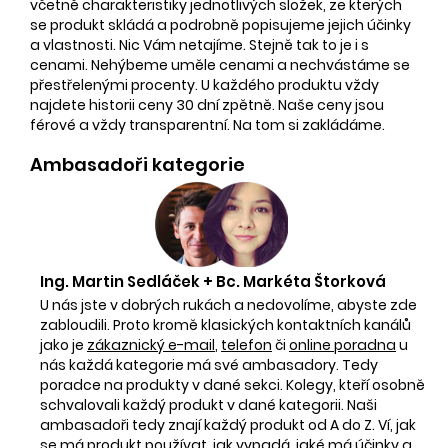
včetně charakteristiky jednotlivých složek, ze kterých
se produkt skládá a podrobně popisujeme jejich účinky
a vlastnosti. Nic Vám netajíme. Stejně tak to je i s
cenami. Nehýbeme uměle cenami a nechvástáme se
přestřelenými procenty. U každého produktu vždy
najdete historii ceny 30 dní zpětně. Naše ceny jsou
férové a vždy transparentní. Na tom si zakládáme.
Ambasadoři kategorie
Ing. Martin Sedláček + Bc. Markéta Štorková
U nás jste v dobrých rukách a nedovolíme, abyste zde
zabloudili. Proto kromě klasických kontaktních kanálů
jako je
zákaznický e-mail
,
telefon
či
online poradna
u
nás každá kategorie má své ambasadory. Tedy
poradce na produkty v dané sekci. Kolegy, kteří osobně
schvalovali každý produkt v dané kategorii. Naši
ambasadoři tedy znají každý produkt od A do Z. Ví, jak
se má produkt používat, jak vypadá, jaké má účinky a