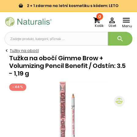
2 + 1 zdarma na letní kosmetiku s kódem: LETO
0


Košík
Účet
Menu
search
Tužky na obočí
Tužka na obočí Gimme Brow +
Volumizing Pencil Benefit / Odstín: 3.5
- 1,19 g
- 44 %