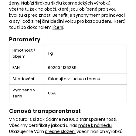
ženy. Nabízí širokou škálu kosmetických výrobků,
včetně tužek na obočí, které jsou oblíbené pro svou
kvalitu a preciznost. Benefit je synonymem pro inovaci
a styl, což z něj činí ideální volbu pro každou ženu, která
touží po dokonalém
líčení
.
Parametry
Hmotnost /
1 g
objem
EAN
602004135285
Skladování
Skladujte v suchu a temnu
Vyrobeno v
USA
zemi
Cenová transparentnost
V Naturalis si zakládáme na 100% transparentnosti.
Všechny certifikáty jakosti u nás
máte k náhledu
.
Ukazujeme Vám
přesné složení
všech našich výrobků