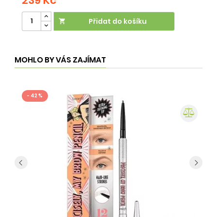
239 Kč
2
Přidat do košíku

MOHLO BY VÁS ZAJÍMAT
- 42 %