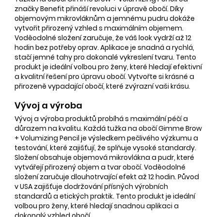
značky Benefit přináší revoluci v úpravě obočí. Díky
objemovým mikrovláknům a jemnému pudru dokáže
vytvořit přirozený vzhled s maximálním objemem.
Voděodolné složení zaručuje, že váš look vydrží až 12
hodin bez potřeby oprav. Aplikace je snadná a rychlá,
stačí jemné tahy pro dokonalé vykreslení tvaru. Tento
produkt je ideální volbou pro ženy, které hledají efektivní
a kvalitní řešení pro úpravu obočí. Vytvořte si krásné a
přirozeně vypadající obočí, které zvýrazní vaši krásu.
Vývoj a výroba
Vývoj a výroba produktů probíhá s maximální péčí a
důrazem na kvalitu. Každá tužka na obočí Gimme Brow
+ Volumizing Pencil je výsledkem pečlivého výzkumu a
testování, které zajišťují, že splňuje vysoké standardy.
Složení obsahuje objemová mikrovlákna a pudr, které
vytvářejí přirozený objem a tvar obočí. Voděodolné
složení zaručuje dlouhotrvající efekt až 12 hodin. Původ
v USA zajišťuje dodržování přísných výrobních
standardů a etických praktik. Tento produkt je ideální
volbou pro ženy, které hledají snadnou aplikaci a
dokonalý vzhled obočí.