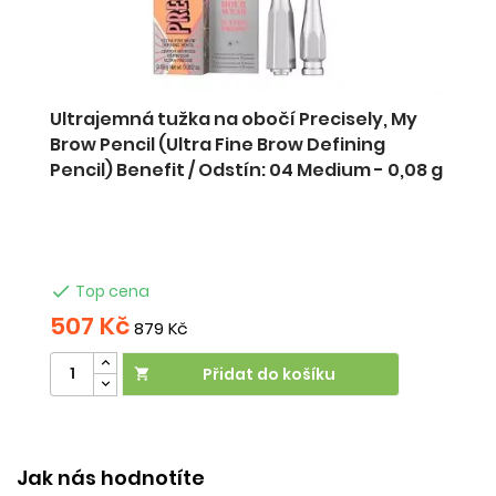
g
Ultrajemná tužka na obočí Precisely, My
T
k
Brow Pencil (Ultra Fine Brow Defining
P
Pencil) Benefit / Odstín: 04 Medium - 0,08 g
Bl

Top cena
507 Kč
4
879 Kč
Přidat do košíku

Jak nás hodnotíte