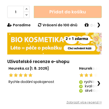
Přidat do košíku
❯
Poradíme
Vrácení do 100 dnů
Dárek v h
Uživatelské recenze e-shopu
Heureka.cz [1. 8. 2026]
Heureka.cz [29. 
Rychle dodání spokojenost
rychlé dodání
❯
add
kvalitně zaba
add
skvělá péče o
add
kvalitní produ
add
Zobrazit více recenzí >>