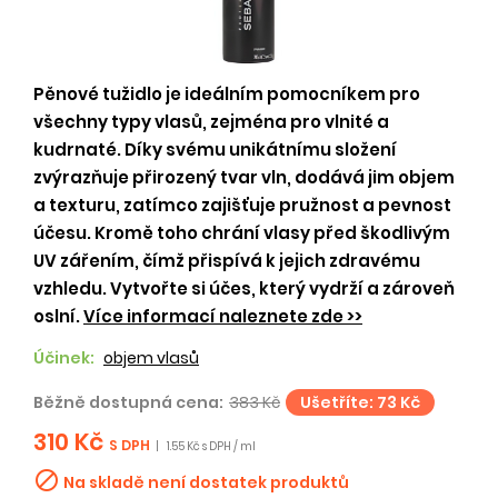
Pěnové tužidlo je ideálním pomocníkem pro
všechny typy vlasů, zejména pro vlnité a
kudrnaté. Díky svému unikátnímu složení
zvýrazňuje přirozený tvar vln, dodává jim objem
a texturu, zatímco zajišťuje pružnost a pevnost
účesu. Kromě toho chrání vlasy před škodlivým
UV zářením, čímž přispívá k jejich zdravému
vzhledu. Vytvořte si účes, který vydrží a zároveň
oslní.
Více informací naleznete zde >>
Účinek:
objem vlasů
Běžně dostupná cena:
383 Kč
Ušetříte: 73 Kč
310 Kč
S DPH
|
1.55 Kč s DPH / ml

Na skladě není dostatek produktů