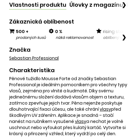
Vlastnosti produktu
Úlovky z magazínu
Po
❯
Zákaznická oblíbenost
500 +
0 %
rising star
❯
prodaných kusů
nízká reklamovanost
oblíbený v posled
Značka
Sebastian Professional
Charakteristika
Pěnové tužidlo Mousse Forte od značky Sebastian
Professional je ideálním pomocníkem pro všechny typy
vlasů, zejména pro vlnité a kudrnaté. Díky svému
jedinečnému složení dodává vlasům objem a texturu,
zatímco zpevňuje jejich tvar. Pěna nejenže poskytuje
dlouhotrvající fixaci účesu, ale také chrání
vlasy
před
škodlivým UV zářením. Aplikace je snadná – stačí
nanést na ručníkem vysušené
vlasy
a nechat je volně
uschnout nebo vyfoukat přes kulatý kartáč. Vytvořte si
krásný a přirozený vzhled, který vydrží po celý den.