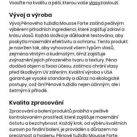
Vsaďte na kvalitu a péči, kterou vaše
vlasy
zaslouží.
Vývoj a výroba
Vývoj Pěnového tužidla Mousse Forte začíná pečlivým
výběrem přírodních ingrediencí, které zajišťují zdraví a
krásu vlasů. Každá složka je důkladně testována, aby
poskytla maximální efektivitu a ochranu. Tento produkt
je navržen tak, aby vyhovoval všem typům vlasů,
zejména vlnitým a kudrnatým, čímž zajišťuje
zvýraznění jejich přirozeného tvaru a textury. Pěna
dodává objem a fixaci účesu, zatímco chrání vlasy
před škodlivým UV zářením. Kvalitní výroba v USA
garantuje vysoké standardy a důraz na ekologické
postupy, což činí Pěnové tužidlo nejen účinným, ale i
šetrným k přírodě.
Kvalita zpracování
Zpracování a balení produktů probíhá v pečlivě
kontrolovaném prostředí, které zajišťuje maximální
čistotu a bezchybnost. Každý krok, od výběru kvalitních
surovin po finální balení, je prováděn s důrazem na
preciznost a hygienu. Pěnové tužidlo Mousse Forte,