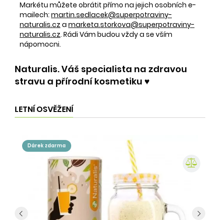
Markétu můžete obrátit přímo na jejich osobních e-
mailech:
martin.sedlacek@superpotraviny-
naturalis.cz
a
marketa.storkova@superpotraviny-
naturalis.cz
. Rádi Vám budou vždy a se vším
nápomocni.
Naturalis. Váš specialista na zdravou
stravu a přírodní kosmetiku ♥️
LETNÍ OSVĚŽENÍ
dárek zdarma