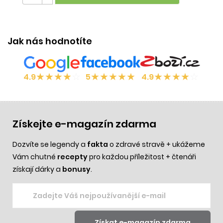
Jak nás hodnotíte
★
★
★
★
☆
★
★
★
★
★
★
★
★
★
☆
4.9
5
4.9
Získejte e-magazín zdarma
Dozvíte se legendy a
fakta
o zdravé stravě + ukážeme
Vám chutné
recepty
pro každou příležitost + čtenáři
získají dárky a
bonusy
.