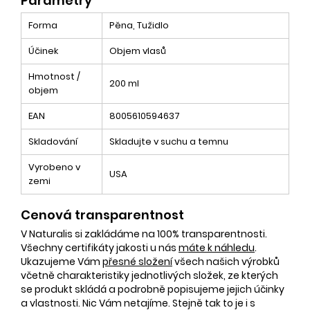
Parametry
Forma
Pěna, Tužidlo
Účinek
Objem vlasů
Hmotnost /
200 ml
objem
EAN
8005610594637
Skladování
Skladujte v suchu a temnu
Vyrobeno v
USA
zemi
Cenová transparentnost
V Naturalis si zakládáme na 100% transparentnosti.
Všechny certifikáty jakosti u nás
máte k náhledu
.
Ukazujeme Vám
přesné složení
všech našich výrobků
včetně charakteristiky jednotlivých složek, ze kterých
se produkt skládá a podrobně popisujeme jejich účinky
a vlastnosti. Nic Vám netajíme. Stejně tak to je i s