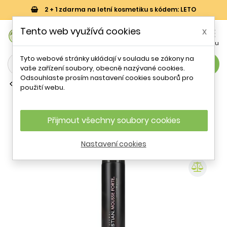
2 + 1 zdarma na letní kosmetiku s kódem: LETO
0
Tento web využívá cookies
x


Košík
Účet
Menu
Tyto webové stránky ukládají v souladu se zákony na
search
vaše zařízení soubory, obecně nazývané cookies.
Odsouhlaste prosím nastavení cookies souborů pro
Tužidla na vlasy
použití webu.
Pěnové tužidlo pro všechny typy
vlasů (Mousse Forte) Sebastian
Professional - 200 ml
Přijmout všechny soubory cookies
Nastavení cookies
- 19 %