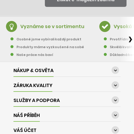
Vyznáme se v sortimentu
Vysoká 
❯
Osobně jsme vybírali každý produkt
Prvotřídní pě
Produkty máme vyzkoušené na sobě
Skvělá kvalit
Naše práce nás baví
Důkladná kon
NÁKUP & OSVĚTA

ZÁRUKA KVALITY

SLUŽBY A PODPORA

NÁŠ PŘÍBĚH

VÁŠ ÚČET
