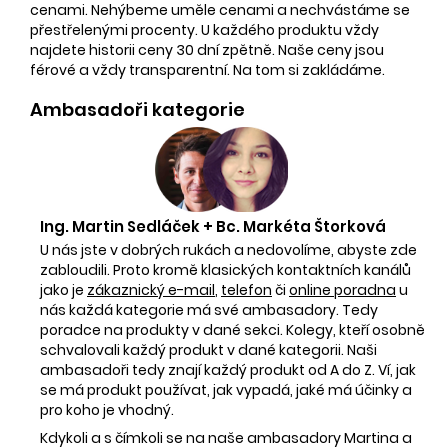
cenami. Nehýbeme uměle cenami a nechvástáme se
přestřelenými procenty. U každého produktu vždy
najdete historii ceny 30 dní zpětně. Naše ceny jsou
férové a vždy transparentní. Na tom si zakládáme.
Ambasadoři kategorie
Ing. Martin Sedláček + Bc. Markéta Štorková
U nás jste v dobrých rukách a nedovolíme, abyste zde
zabloudili. Proto kromě klasických kontaktních kanálů
jako je
zákaznický e-mail
,
telefon
či
online poradna
u
nás každá kategorie má své ambasadory. Tedy
poradce na produkty v dané sekci. Kolegy, kteří osobně
schvalovali každý produkt v dané kategorii. Naši
ambasadoři tedy znají každý produkt od A do Z. Ví, jak
se má produkt používat, jak vypadá, jaké má účinky a
pro koho je vhodný.
Kdykoli a s čímkoli se na naše ambasadory Martina a