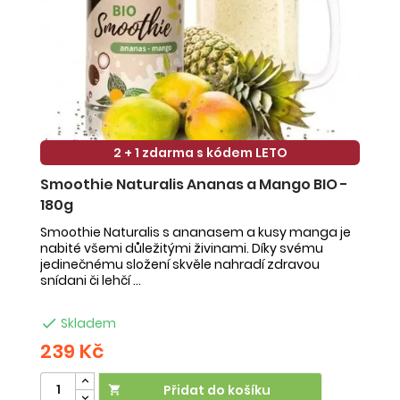
2 + 1 zdarma s kódem LETO
Smoothie Naturalis Ananas a Mango BIO -
S
180g
-
Smoothie Naturalis s ananasem a kusy manga je
Sm
nabité všemi důležitými živinami. Díky svému
ob
jedinečnému složení skvěle nahradí zdravou
ne
snídani či lehčí ...
na

Skladem
239 Kč
2
Přidat do košíku
