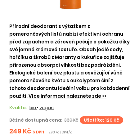
Přírodní deodorant s výtažkem z
pomerančových listů nabízí efektivní ochranu
před zápachem a zároveň pečuje o pokožku díky
své jemné krémové textuře. Obsah jedlé sody,
hořčíku a škrobů z Maranty a kukuřice zajišťuje
přirozenou absorpci vlhkosti bez podráždění.
Ekologické balení bez plastu a osvěžující vůně
pomerančového květu s eukalyptem činí z
tohoto deodorantu ideální volbu pro každodenní
použití.
Více informací naleznete zde >>
Kvalita:
bio
•
vegan
Běžně dostupná cena:
369 Kč
Ušetříte: 120 Kč
249 Kč
S DPH
|
2.93 Kč s DPH / g