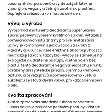
obsahu hliníku, parabenů a syntetických látek, je
vhodný pro vegany a šetrný k životnímu prostředí.
Dopřejte si svěžest a komfort po celý den.
Vývoj a výroba
Vývoj přírodního tuhého deodorantu Super Leaves
začíná pečlivým výběrem kvalitních surovin. Výtažek z
pomerančových listů, známý pro své revitalizační
účinky, je kombinován s jedlou sodou a škroby z
Maranty a
kukuřice
, které efektivně absorbují vlhkost a
neutralizují zápach. Každý krok výroby se zaměřuje na
ekologické a udržitelné postupy, včetně balení bez
plastu. Tento deodorant je vegan a neobsahuje hliník,
parabeny ani syntetické přísady. S jemnou krémovou
texturou a osvěžující vůní pomerančového květu a
eukalyptu se stává ideální volbou pro každodenní péči
o tělo.
Kvalita zpracování
Kvalita zpracování přírodního tuhého deodorantu
Super Leaves je zaručena pečlivými postupy v čistém
prostředí. Každý výrobek prochází důkladnou kontrolou,