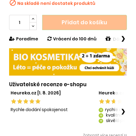

Na skladě není dostatek produktů
Přidat do košíku
❯
Poradíme
Vrácení do 100 dnů
Dárek v h
Uživatelské recenze e-shopu
Heureka.cz [1. 8. 2026]
Heureka.cz [29. 
Rychle dodání spokojenost
rychlé dodání
❯
add
kvalitně zaba
add
skvělá péče o
add
kvalitní produ
add
Zobrazit více recenzí >>