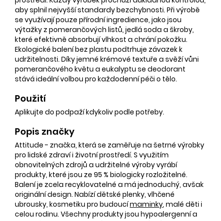
aby splnil nejvyšší standardy bezchybnosti. Při výrobě
se využívají pouze přírodní ingredience, jako jsou
výtažky z pomerančových listů, jedlá soda a škroby,
které efektivně absorbují vlhkost a chrání pokožku.
Ekologické balení bez plastu podtrhuje závazek k
udržitelnosti. Díky jemné krémové textuře a svěží vůni
pomerančového květu a eukalyptu se deodorant
stává ideální volbou pro každodenní péči o tělo.
Použití
Aplikujte do podpaží kdykoliv podle potřeby.
Popis značky
Attitude - značka, která se zaměřuje na šetrné výrobky
pro lidské zdraví i životní prostředí. S využitím
obnovitelných zdrojů a udržitelné výroby vyrábí
produkty, které jsou ze 95 % biologicky rozložitelné.
Balení je zcela recyklovatelné a má jednoduchý, avšak
originální design. Nabízí dětské plenky, vlhčené
ubrousky, kosmetiku pro budoucí
maminky
, malé děti i
celou rodinu. Všechny produkty jsou hypoalergenní a