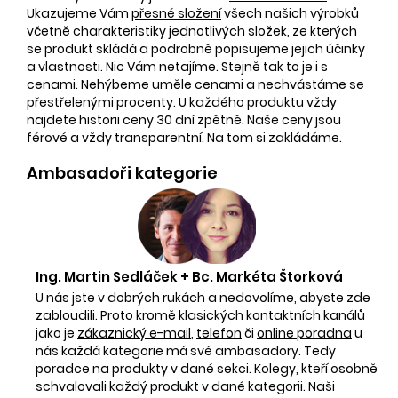
Ukazujeme Vám
přesné složení
všech našich výrobků
včetně charakteristiky jednotlivých složek, ze kterých
se produkt skládá a podrobně popisujeme jejich účinky
a vlastnosti. Nic Vám netajíme. Stejně tak to je i s
cenami. Nehýbeme uměle cenami a nechvástáme se
přestřelenými procenty. U každého produktu vždy
najdete historii ceny 30 dní zpětně. Naše ceny jsou
férové a vždy transparentní. Na tom si zakládáme.
Ambasadoři kategorie
Ing. Martin Sedláček + Bc. Markéta Štorková
U nás jste v dobrých rukách a nedovolíme, abyste zde
zabloudili. Proto kromě klasických kontaktních kanálů
jako je
zákaznický e-mail
,
telefon
či
online poradna
u
nás každá kategorie má své ambasadory. Tedy
poradce na produkty v dané sekci. Kolegy, kteří osobně
schvalovali každý produkt v dané kategorii. Naši