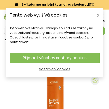
2 + 1 zdarma na letní kosmetiku s kódem: LETO
0
Tento web využívá cookies
x


Košík
Účet
Menu
Tyto webové stránky ukládají v souladu se zákony na
search
vaše zařízení soubory, obecně nazývané cookies.
Odsouhlaste prosím nastavení cookies souborů pro
Tuhé deodoranty
použití webu.
Přírodní tuhý deodorant Super Leaves
/ pomerančové listy (Deodorant)
Attitude - 85 g
Přijmout všechny soubory cookies
Nastavení cookies
- 33 %