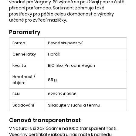
vhodné pro Vegany. Při výrobě se používají pouze čistě
přírodní parfemace. Sortiment zahrnuje také
prostředky pro péči o celou domácnost a výrobky
určené pro zvířecí mazlíčky.
Parametry
Forma
Pevné skupenství
Cenné látky
Hořčík
Kvalita
BIO, Eko, Přírodní, Vegan
Hmotnost /
85 g
objem
EAN
626232419986
Skladování
Skladujte v suchu a temnu
Cenová transparentnost
V Naturalis si zakládáme na 100% transparentnosti.
Všechny certifikáty jakosti u nás
máte k náhledu
.