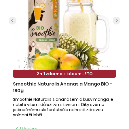
2 + 1 zdarma s kódem LETO
Smoothie Naturalis Ananas a Mango BIO -
S
180g
-
Smoothie Naturalis s ananasem a kusy manga je
Sm
nabité všemi důležitými živinami. Díky svému
ob
jedinečnému složení skvěle nahradí zdravou
ne
snídani či lehčí ...
na

Skladem