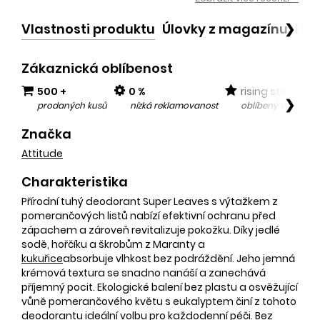
Vlastnosti produktu
Úlovky z magazínu
Po
❯
Zákaznická oblíbenost
500 +
0 %
rising star
❯
prodaných kusů
nízká reklamovanost
oblíbený v posled
Značka
Attitude
Charakteristika
Přírodní tuhý deodorant Super Leaves s výtažkem z
pomerančových listů nabízí efektivní ochranu před
zápachem a zároveň revitalizuje pokožku. Díky jedlé
sodě, hořčíku a škrobům z Maranty a
kukuřice
absorbuje vlhkost bez podráždění. Jeho jemná
krémová textura se snadno nanáší a zanechává
příjemný pocit. Ekologické balení bez plastu a osvěžující
vůně pomerančového květu s eukalyptem činí z tohoto
deodorantu ideální volbu pro každodenní péči. Bez