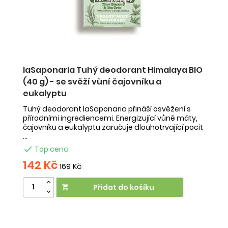
ká
laSaponaria Tuhý deodorant Himalaya BIO
l
(40 g) - se svěží vůní čajovníku a
C
eukalyptu
Př
pro
p
Tuhý deodorant laSaponaria přináší osvěžení s
...
Te
přírodními ingrediencemi. Energizující vůně máty,
po
čajovníku a eukalyptu zaručuje dlouhotrvající pocit
...

Top cena
142 Kč
1
169 Kč
Přidat do košíku
