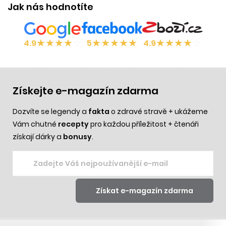
Jak nás hodnotíte
★
★
★
★
☆
★
★
★
★
★
★
★
★
★
☆
4.9
5
4.9
Získejte e-magazín zdarma
Dozvíte se legendy a
fakta
o zdravé stravě + ukážeme
Vám chutné
recepty
pro každou příležitost + čtenáři
získají dárky a
bonusy
.