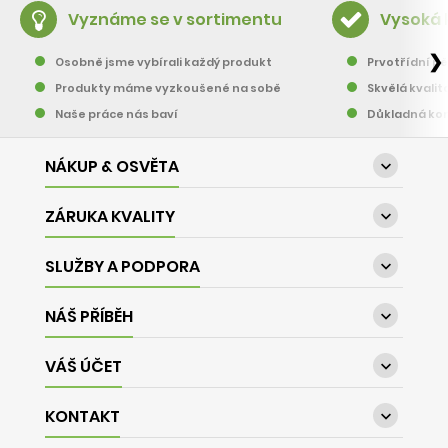
Vyznáme se v sortimentu
Vysoká 
❯
Osobně jsme vybírali každý produkt
Prvotřídní pě
Produkty máme vyzkoušené na sobě
Skvělá kvalit
Naše práce nás baví
Důkladná kon
NÁKUP & OSVĚTA

ZÁRUKA KVALITY

SLUŽBY A PODPORA

NÁŠ PŘÍBĚH

VÁŠ ÚČET

KONTAKT
