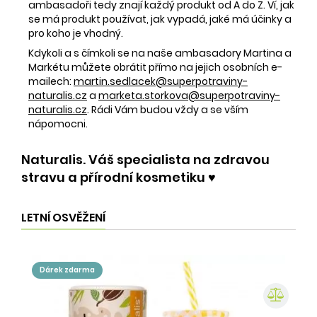
ambasadoři tedy znají každý produkt od A do Z. Ví, jak
se má produkt používat, jak vypadá, jaké má účinky a
pro koho je vhodný.
Kdykoli a s čímkoli se na naše ambasadory Martina a
Markétu můžete obrátit přímo na jejich osobních e-
mailech:
martin.sedlacek@superpotraviny-
naturalis.cz
a
marketa.storkova@superpotraviny-
naturalis.cz
. Rádi Vám budou vždy a se vším
nápomocni.
Naturalis. Váš specialista na zdravou
stravu a přírodní kosmetiku ♥️
LETNÍ OSVĚŽENÍ
dárek zdarma