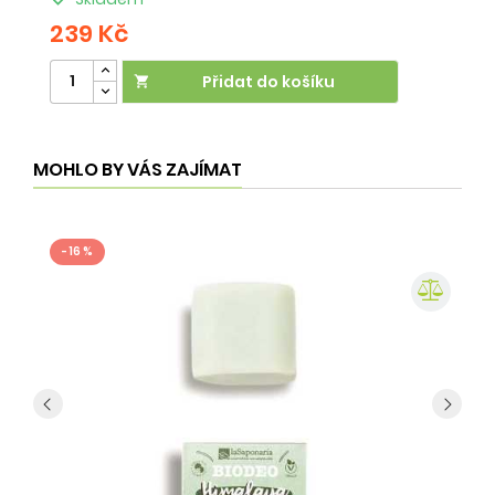
239 Kč
2
Přidat do košíku

MOHLO BY VÁS ZAJÍMAT
- 16 %