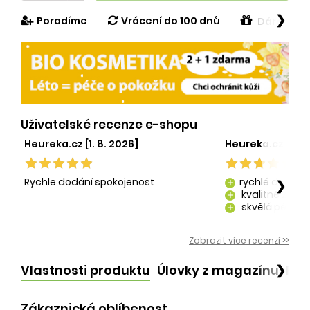
❯
Poradíme
Vrácení do 100 dnů
Dárek v h
Uživatelské recenze e-shopu
Heureka.cz [1. 8. 2026]
Heureka.cz [29. 
Rychle dodání spokojenost
rychlé dodání
❯
add
kvalitně zaba
add
skvělá péče o
add
kvalitní produ
add
Zobrazit více recenzí >>
Vlastnosti produktu
Úlovky z magazínu
Po
❯
Zákaznická oblíbenost