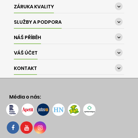
ZÁRUKA KVALITY

SLUŽBY A PODPORA

NÁŠ PŘÍBĚH

VÁŠ ÚČET

KONTAKT

Média o nás: