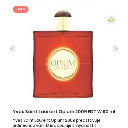
- 54 %
Yves Saint Laurent Opium 2009 EDT W 90 ml
I
V
Yves Saint Laurent Opium 2009 představuje
jedinečnou vůni, která spojuje smyslnost s
Is