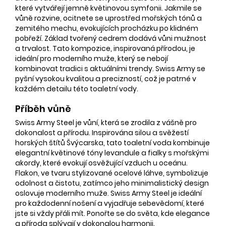
které vytvářejí jemně květinovou symfonii. Jakmile se
vůně rozvine, ocitnete se uprostřed mořských tónů a
zemitého mechu, evokujících procházku po klidném
pobřeží. Základ tvořený cedrem dodává vůni mužnost
a trvalost. Tato kompozice, inspirovaná přírodou, je
ideální pro moderního muže, který se nebojí
kombinovat tradici s aktuálními trendy. Swiss Army se
pyšní vysokou kvalitou a precizností, což je patrné v
každém detailu této toaletní vody.
Příběh vůně
Swiss Army Steel je vůní, která se zrodila z vášně pro
dokonalost a přírodu. Inspirována silou a svěžestí
horských štítů Švýcarska, tato toaletní voda kombinuje
elegantní květinové tóny levandule a fialky s mořskými
akordy, které evokují osvěžující vzduch u oceánu.
Flakon, ve tvaru stylizované ocelové láhve, symbolizuje
odolnost a čistotu, zatímco jeho minimalistický design
oslovuje moderního muže. Swiss Army Steel je ideální
pro každodenní nošení a vyjadřuje sebevědomí, které
jste si vždy přáli mít. Ponořte se do světa, kde elegance
a příroda splývají v dokonalou harmonii.