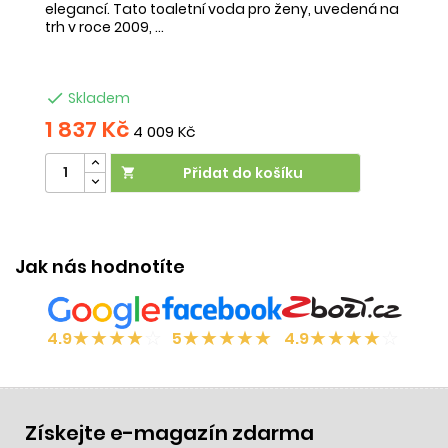
elegancí. Tato toaletní voda pro ženy, uvedená na
př
trh v roce 2009, ...
m
vo

Skladem
1 837 Kč
6
4 009 Kč
Přidat do košíku

Jak nás hodnotíte
★
★
★
★
☆
★
★
★
★
★
★
★
★
★
☆
4.9
5
4.9
Získejte e-magazín zdarma