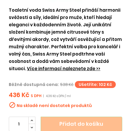
Toaletní voda Swiss Army Steel přináší harmonii
svěžesti a síly, ideální pro muže, kteří hledají
eleganci v každodenním životě. Její unikátní
složení kombinuje jemné citrusové tóny s
dřevitými akordy, což vytváří osvěžující a přitom
mužný charakter. Perfektní volba pro kancelář i
volný čas, Swiss Army Steel podtrhne vaši
osobnost a dodá vám sebevědomí v každé
situaci.
Více informací naleznete zde >>
Běžně dostupná cena:
538 Kč
Ušetříte: 102 Kč
436 Kč
S DPH
|
4.36 Kč s DPH / ml

Na skladě není dostatek produktů
Přidat do košíku