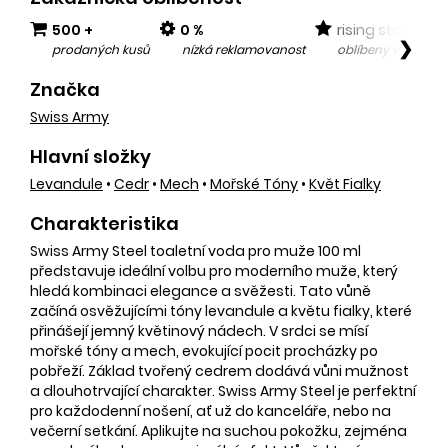
500 +
0 %
rising star
❯
prodaných kusů
nízká reklamovanost
oblíbený v posled
Značka
Swiss Army
Hlavní složky
Levandule
•
Cedr
•
Mech
•
Mořské Tóny
•
Květ Fialky
Charakteristika
Swiss Army Steel toaletní voda pro muže 100 ml
představuje ideální volbu pro moderního muže, který
hledá kombinaci elegance a svěžesti. Tato vůně
začíná osvěžujícími tóny levandule a květu fialky, které
přinášejí jemný květinový nádech. V srdci se mísí
mořské tóny a mech, evokující pocit procházky po
pobřeží. Základ tvořený cedrem dodává vůni mužnost
a dlouhotrvající charakter. Swiss Army Steel je perfektní
pro každodenní nošení, ať už do kanceláře, nebo na
večerní setkání. Aplikujte na suchou pokožku, zejména