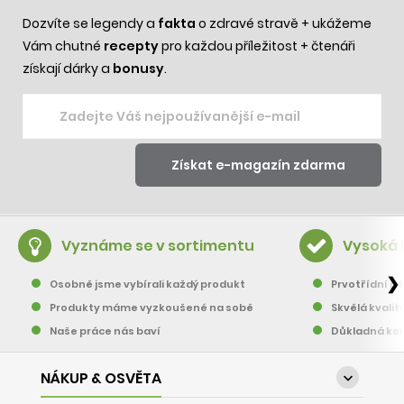
Dozvíte se legendy a
fakta
o zdravé stravě + ukážeme
Vám chutné
recepty
pro každou příležitost + čtenáři
získají dárky a
bonusy
.
Vyznáme se v sortimentu
Vysoká 
❯
Osobně jsme vybírali každý produkt
Prvotřídní pě
Produkty máme vyzkoušené na sobě
Skvělá kvalit
Naše práce nás baví
Důkladná kon
NÁKUP & OSVĚTA
