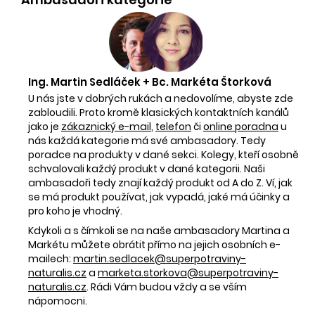
Ing. Martin Sedláček + Bc. Markéta Štorková
U nás jste v dobrých rukách a nedovolíme, abyste zde
zabloudili. Proto kromě klasických kontaktních kanálů
jako je
zákaznický e-mail
,
telefon
či
online poradna
u
nás každá kategorie má své ambasadory. Tedy
poradce na produkty v dané sekci. Kolegy, kteří osobně
schvalovali každý produkt v dané kategorii. Naši
ambasadoři tedy znají každý produkt od A do Z. Ví, jak
se má produkt používat, jak vypadá, jaké má účinky a
pro koho je vhodný.
Kdykoli a s čímkoli se na naše ambasadory Martina a
Markétu můžete obrátit přímo na jejich osobních e-
mailech:
martin.sedlacek@superpotraviny-
naturalis.cz
a
marketa.storkova@superpotraviny-
naturalis.cz
. Rádi Vám budou vždy a se vším
nápomocni.