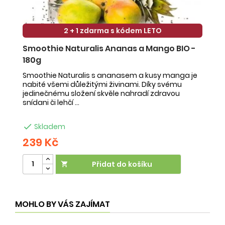
2 + 1 zdarma s kódem LETO
Smoothie Naturalis Ananas a Mango BIO -
S
180g
-
Smoothie Naturalis s ananasem a kusy manga je
Sm
nabité všemi důležitými živinami. Díky svému
ob
jedinečnému složení skvěle nahradí zdravou
ne
snídani či lehčí ...
na

Skladem
239 Kč
2
Přidat do košíku

MOHLO BY VÁS ZAJÍMAT