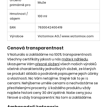
Určeno
Muže
primárně pro
Hmotnost /
100 ml
objem
EAN
7630042400419
Výrobce
Victorinox AG / www.victorinox.com
Cenová transparentnost
V Naturalis si zakládáme na 100% transparentnosti.
Všechny certifikáty jakosti u nás
máte k náhledu
.
Ukazujeme Vám
přesné složení
všech našich výrobků
včetně charakteristiky jednotlivých složek, ze kterých
se produkt skládá a podrobně popisujeme jejich účinky
a vlastnosti. Nic Vám netajíme. Stejně tak to je i s
cenami. Nehýbeme uměle cenami a nechvástáme se
přestřelenými procenty. U každého produktu vždy
najdete historii ceny 30 dní zpětně. Naše ceny jsou
férové a vždy transparentní. Na tom si zakládáme.
Ambasadoři kategorie