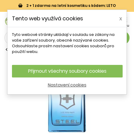
2 + 1 zdarma na letní kosmetiku s kódem: LETO
0
Tento web využívá cookies
x


Košík
Účet
Menu
Tyto webové stránky ukládají v souladu se zákony na
search
vaše zařízení soubory, obecně nazývané cookies.
Odsouhlaste prosím nastavení cookies souborů pro
Toaletní vody (EDT)
použití webu.
Swiss Army Steel EDT M 100 ml
Přijmout všechny soubory cookies
- 19 %
Nastavení cookies