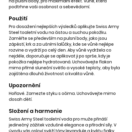
na pulsní body, pro maximální efekt. Vůně, která
podtrhne vaši osobnost a sebevědomí.
Použití
Pro dosažení nejlepších výsledků aplikujte Swiss Army
Steel toaletní vodu na čistou a suchou pokožku.
Zaměřte se především na pulsní body, jako jsou
zápěstí, krk a za ušními lalůčky, kde se vůně nejlépe
rozvine a vydrží po celý den. Aby vůně vydržela co
nejdéle, doporučuje se aplikovat ji po sprše, kdy je
pokožka nejlépe hydratovaná. Uchovávejte flakon
mimo přímé sluneční světlo a vysoké teploty, aby byla
zajištěna dlouhá životnost a kvalita vůně.
Upozornění
Hořlavé. Zamezte styku s očima. Uchovávejte mimo
dosah dětí.
Složení a harmonie
Swiss Army Steel toaletní voda pro muže přináší
jedinečný zážitek vzdušné elegance a přírodní síly. V
úvodu vás osloví svěží tóny levandule a květu fialky,