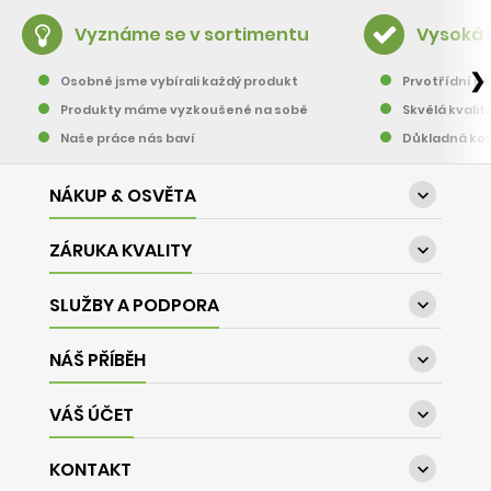
Vyznáme se v sortimentu
Vysoká 
❯
Osobně jsme vybírali každý produkt
Prvotřídní pě
Produkty máme vyzkoušené na sobě
Skvělá kvalit
Naše práce nás baví
Důkladná kon
NÁKUP & OSVĚTA

ZÁRUKA KVALITY

SLUŽBY A PODPORA

NÁŠ PŘÍBĚH

VÁŠ ÚČET

KONTAKT
