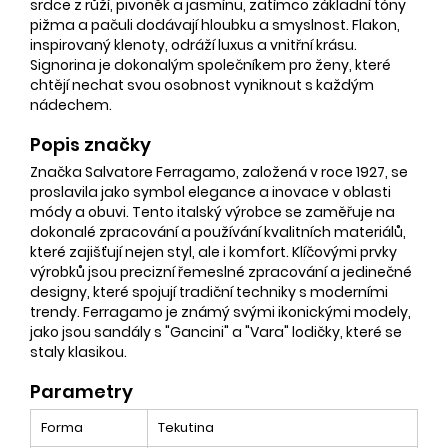
srdce z růží, pivoněk a jasmínu, zatímco základní tóny
pižma a pačuli dodávají hloubku a smyslnost. Flakon,
inspirovaný klenoty, odráží luxus a vnitřní krásu.
Signorina je dokonalým společníkem pro ženy, které
chtějí nechat svou osobnost vyniknout s každým
nádechem.
Popis značky
Značka Salvatore Ferragamo, založená v roce 1927, se
proslavila jako symbol elegance a inovace v oblasti
módy a obuvi. Tento italský výrobce se zaměřuje na
dokonalé zpracování a používání kvalitních materiálů,
které zajišťují nejen styl, ale i komfort. Klíčovými prvky
výrobků jsou precizní řemeslné zpracování a jedinečné
designy, které spojují tradiční techniky s moderními
trendy. Ferragamo je známý svými ikonickými modely,
jako jsou sandály s "Gancini" a "Vara" lodičky, které se
staly klasikou.
Parametry
Forma
Tekutina