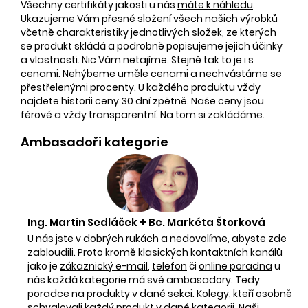
Všechny certifikáty jakosti u nás
máte k náhledu
.
Ukazujeme Vám
přesné složení
všech našich výrobků
včetně charakteristiky jednotlivých složek, ze kterých
se produkt skládá a podrobně popisujeme jejich účinky
a vlastnosti. Nic Vám netajíme. Stejně tak to je i s
cenami. Nehýbeme uměle cenami a nechvástáme se
přestřelenými procenty. U každého produktu vždy
najdete historii ceny 30 dní zpětně. Naše ceny jsou
férové a vždy transparentní. Na tom si zakládáme.
Ambasadoři kategorie
Ing. Martin Sedláček + Bc. Markéta Štorková
U nás jste v dobrých rukách a nedovolíme, abyste zde
zabloudili. Proto kromě klasických kontaktních kanálů
jako je
zákaznický e-mail
,
telefon
či
online poradna
u
nás každá kategorie má své ambasadory. Tedy
poradce na produkty v dané sekci. Kolegy, kteří osobně
schvalovali každý produkt v dané kategorii. Naši