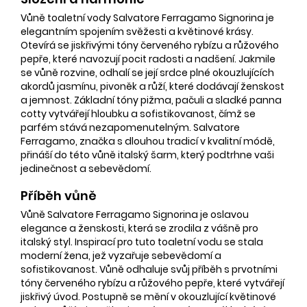
Vůně toaletní vody Salvatore Ferragamo Signorina je
elegantním spojením svěžesti a květinové krásy.
Otevírá se jiskřivými tóny červeného rybízu a růžového
pepře, které navozují pocit radosti a nadšení. Jakmile
se vůně rozvine, odhalí se její srdce plné okouzlujících
akordů jasmínu, pivoněk a růží, které dodávají ženskost
a jemnost. Základní tóny pižma, pačuli a sladké panna
cotty vytvářejí hloubku a sofistikovanost, čímž se
parfém stává nezapomenutelným. Salvatore
Ferragamo, značka s dlouhou tradicí v kvalitní módě,
přináší do této vůně italský šarm, který podtrhne vaši
jedinečnost a sebevědomí.
Příběh vůně
Vůně Salvatore Ferragamo Signorina je oslavou
elegance a ženskosti, která se zrodila z vášně pro
italský styl. Inspirací pro tuto toaletní vodu se stala
moderní žena, jež vyzařuje sebevědomí a
sofistikovanost. Vůně odhaluje svůj příběh s prvotními
tóny červeného rybízu a růžového pepře, které vytvářejí
jiskřivý úvod. Postupně se mění v okouzlující květinové