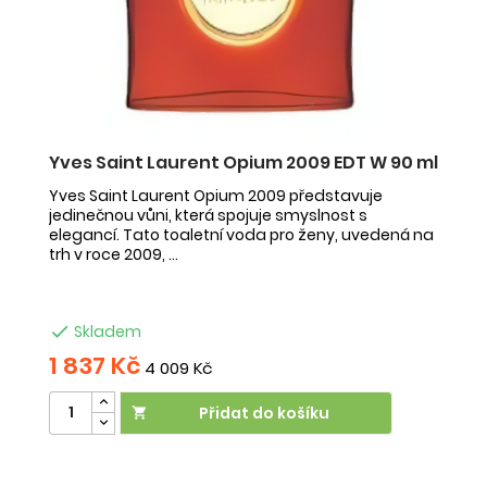
Yves Saint Laurent Opium 2009 EDT W 90 ml
I
V
Yves Saint Laurent Opium 2009 představuje
jedinečnou vůni, která spojuje smyslnost s
Is
elegancí. Tato toaletní voda pro ženy, uvedená na
př
trh v roce 2009, ...
m
vo

Skladem
1 837 Kč
6
4 009 Kč
Přidat do košíku
