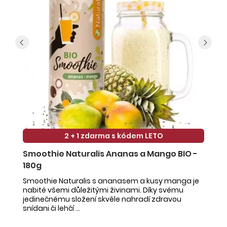
2 + 1 zdarma s kódem LETO
Smoothie Naturalis Ananas a Mango BIO -
S
180g
-
Smoothie Naturalis s ananasem a kusy manga je
Sm
nabité všemi důležitými živinami. Díky svému
ob
jedinečnému složení skvěle nahradí zdravou
ne
snídani či lehčí ...
na