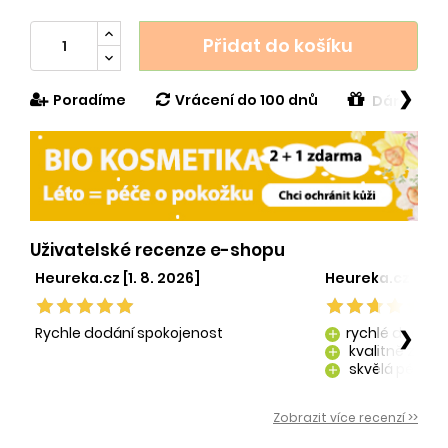
Přidat do košíku
❯
Poradíme
Vrácení do 100 dnů
Dárek v h
Uživatelské recenze e-shopu
Heureka.cz [1. 8. 2026]
Heureka.cz [29. 
Rychle dodání spokojenost
rychlé dodání
❯
add
kvalitně zaba
add
skvělá péče o
add
kvalitní produ
add
Zobrazit více recenzí >>