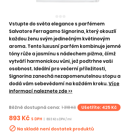
Vstupte do světa elegance s parfémem
Salvatore Ferragamo Signorina, který okouzlí
každou ženu svým jedinečným květinovým
aroma. Tento luxusní parfém kombinuje jemné
tóny růže a jasmínu s nádechem pižma, čímž
vytváří harmonickou vůni, jež podtrhne vaši
osobnost. Ideální pro večerní příležitosti,
Signorina zanechá nezapomenutelnou stopu a
dodá vám sebevědomí na každém kroku.
Více
informací naleznete zde >>
Běžně dostupná cena:
1 318 Kč
Ušetříte: 425 Kč
893 Kč
S DPH
|
8.93 Kč s DPH / ml

Na skladě není dostatek produktů