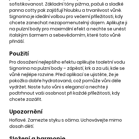
sofistikovanost. Základní tóny pižma, pačuli a sladké
panna cotty pak zajišťují hloubku a trvanlivost vůně.
Signorina je ideální volbou pro večerní příležitosti, kdy
chcete zanechat nezapomenutelný dojem. Aplikujte ji
na pulzní body pro maximální efekt a nechte se unést
italským šarmem a sebevědomím, které tato vůně
přináší.
Použití
Pro dosažení nejlepšího efektu aplikujte toaletní vodu
Signorina na pulzní body – zápěstí, krk a za uši, kde se
vůně nejlépe rozvine. Před aplikací se ujistěte, že je
pokožka dobře hydratovaná, což pomůže vůni déle
vydržet. Noste tuto vůni s elegancí a nechte ji
podtrhnout vaši osobnost při každé příležitosti, kdy
chcete zazářit.
Upozornění
Hořlavé. Zamezte styku s očima. Uchovávejte mimo
dosah dětí.
Složení a harmonie