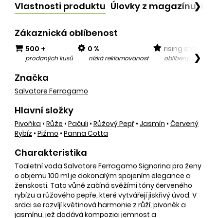
Vlastnosti produktu
Úlovky z magazínu
Po
❯
Zákaznická oblíbenost
500 +
0 %
rising star
❯
prodaných kusů
nízká reklamovanost
oblíbený v posled
Značka
Salvatore Ferragamo
Hlavní složky
Pivoňka
•
Růže
•
Pačuli
•
Růžový Pepř
•
Jasmín
•
Červený
Rybíz
•
Pižmo
•
Panna Cotta
Charakteristika
Toaletní voda Salvatore Ferragamo Signorina pro ženy
o objemu 100 ml je dokonalým spojením elegance a
ženskosti. Tato vůně začíná svěžími tóny červeného
rybízu a růžového pepře, které vytvářejí jiskřivý úvod. V
srdci se rozvíjí květinová harmonie z růží, pivoněk a
jasmínu, jež dodává kompozici jemnost a