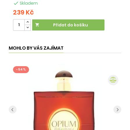

Skladem
239 Kč
2
Přidat do košíku

MOHLO BY VÁS ZAJÍMAT
- 54 %