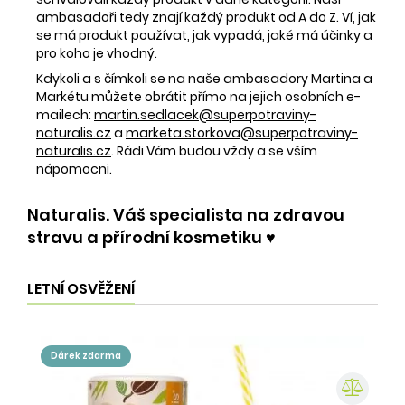
ambasadoři tedy znají každý produkt od A do Z. Ví, jak
se má produkt používat, jak vypadá, jaké má účinky a
pro koho je vhodný.
Kdykoli a s čímkoli se na naše ambasadory Martina a
Markétu můžete obrátit přímo na jejich osobních e-
mailech:
martin.sedlacek@superpotraviny-
naturalis.cz
a
marketa.storkova@superpotraviny-
naturalis.cz
. Rádi Vám budou vždy a se vším
nápomocni.
Naturalis. Váš specialista na zdravou
stravu a přírodní kosmetiku ♥️
LETNÍ OSVĚŽENÍ
dárek zdarma