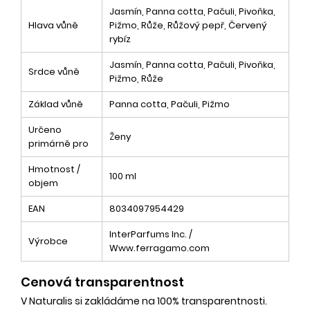
Jasmín, Panna cotta, Pačuli, Pivoňka,
Hlava vůně
Pižmo, Růže, Růžový pepř, Červený
rybíz
Jasmín, Panna cotta, Pačuli, Pivoňka,
Srdce vůně
Pižmo, Růže
Základ vůně
Panna cotta, Pačuli, Pižmo
Určeno
Ženy
primárně pro
Hmotnost /
100 ml
objem
EAN
8034097954429
InterParfums Inc. /
Výrobce
Www.ferragamo.com
Cenová transparentnost
V Naturalis si zakládáme na 100% transparentnosti.