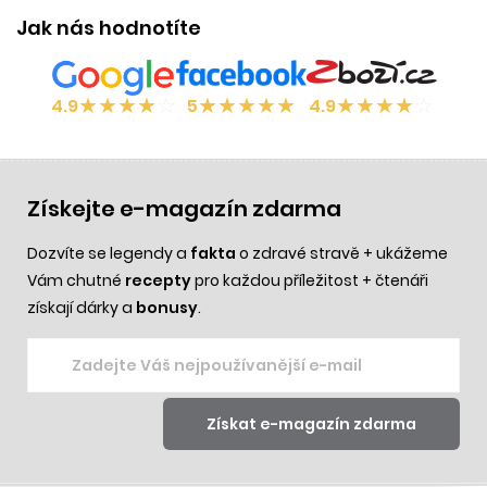
Jak nás hodnotíte
★
★
★
★
☆
★
★
★
★
★
★
★
★
★
☆
4.9
5
4.9
Získejte e-magazín zdarma
Dozvíte se legendy a
fakta
o zdravé stravě + ukážeme
Vám chutné
recepty
pro každou příležitost + čtenáři
získají dárky a
bonusy
.