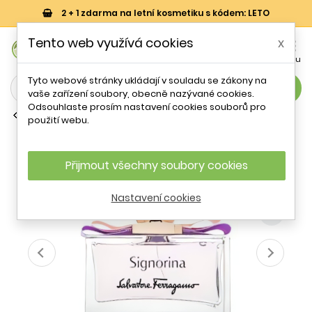
2 + 1 zdarma na letní kosmetiku s kódem: LETO
0
Tento web využívá cookies
x


Košík
Účet
Menu
Tyto webové stránky ukládají v souladu se zákony na
search
vaše zařízení soubory, obecně nazývané cookies.
Odsouhlaste prosím nastavení cookies souborů pro
Toaletní vody (EDT)
použití webu.
Salvatore Ferragamo Signorina EDT W
100 ml
Přijmout všechny soubory cookies
- 32 %
Nastavení cookies