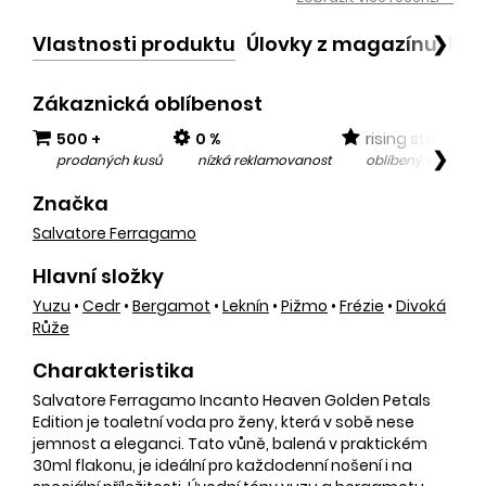
Vlastnosti produktu
Úlovky z magazínu
Po
❯
Zákaznická oblíbenost
500 +
0 %
rising star
❯
prodaných kusů
nízká reklamovanost
oblíbený v posled
Značka
Salvatore Ferragamo
Hlavní složky
Yuzu
•
Cedr
•
Bergamot
•
Leknín
•
Pižmo
•
Frézie
•
Divoká
Růže
Charakteristika
Salvatore Ferragamo Incanto Heaven Golden Petals
Edition je toaletní voda pro ženy, která v sobě nese
jemnost a eleganci. Tato vůně, balená v praktickém
30ml flakonu, je ideální pro každodenní nošení i na