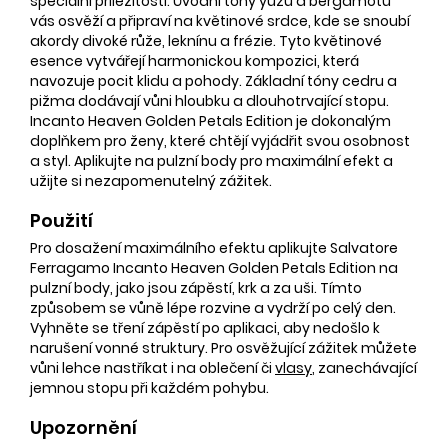
speciální příležitosti. Úvodní tóny yuzu a bergamotu
vás osvěží a připraví na květinové srdce, kde se snoubí
akordy divoké růže, leknínu a frézie. Tyto květinové
esence vytvářejí harmonickou kompozici, která
navozuje pocit klidu a pohody. Základní tóny cedru a
pižma dodávají vůni hloubku a dlouhotrvající stopu.
Incanto Heaven Golden Petals Edition je dokonalým
doplňkem pro ženy, které chtějí vyjádřit svou osobnost
a styl. Aplikujte na pulzní body pro maximální efekt a
užijte si nezapomenutelný zážitek.
Použití
Pro dosažení maximálního efektu aplikujte Salvatore
Ferragamo Incanto Heaven Golden Petals Edition na
pulzní body, jako jsou zápěstí, krk a za uši. Tímto
způsobem se vůně lépe rozvine a vydrží po celý den.
Vyhněte se tření zápěstí po aplikaci, aby nedošlo k
narušení vonné struktury. Pro osvěžující zážitek můžete
vůni lehce nastříkat i na oblečení či
vlasy
, zanechávající
jemnou stopu při každém pohybu.
Upozornění