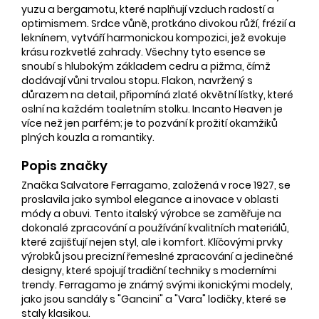
yuzu a bergamotu, které naplňují vzduch radostí a
optimismem. Srdce vůně, protkáno divokou růží, frézií a
leknínem, vytváří harmonickou kompozici, jež evokuje
krásu rozkvetlé zahrady. Všechny tyto esence se
snoubí s hlubokým základem cedru a pižma, čímž
dodávají vůni trvalou stopu. Flakon, navržený s
důrazem na detail, připomíná zlaté okvětní lístky, které
oslní na každém toaletním stolku. Incanto Heaven je
více než jen parfém; je to pozvání k prožití okamžiků
plných kouzla a romantiky.
Popis značky
Značka Salvatore Ferragamo, založená v roce 1927, se
proslavila jako symbol elegance a inovace v oblasti
módy a obuvi. Tento italský výrobce se zaměřuje na
dokonalé zpracování a používání kvalitních materiálů,
které zajišťují nejen styl, ale i komfort. Klíčovými prvky
výrobků jsou precizní řemeslné zpracování a jedinečné
designy, které spojují tradiční techniky s moderními
trendy. Ferragamo je známý svými ikonickými modely,
jako jsou sandály s "Gancini" a "Vara" lodičky, které se
staly klasikou.