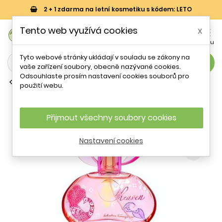
2 + 1 zdarma na letní kosmetiku s kódem: LETO
0
Tento web využívá cookies
x


Košík
Účet
Menu
Tyto webové stránky ukládají v souladu se zákony na
search
vaše zařízení soubory, obecně nazývané cookies.
Odsouhlaste prosím nastavení cookies souborů pro
Toaletní vody (EDT)
použití webu.
Salvatore Ferragamo Incanto Heaven
Golden Petals Edition EDT W 30 ml
Přijmout všechny soubory cookies
- 10 %
Nastavení cookies