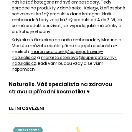
nás každá kategorie má své ambasadory. Tedy
poradce na produkty v dané sekci. Kolegy, kteří osobně
schvalovali každý produkt v dané kategorii. Naši
ambasadoři tedy znají každý produkt od A do Z. Ví, jak
se má produkt používat, jak vypadá, jaké má účinky a
pro koho je vhodný.
Kdykoli a s čímkoli se na naše ambasadory Martina a
Markétu můžete obrátit přímo na jejich osobních e-
mailech:
martin.sedlacek@superpotraviny-
naturalis.cz
a
marketa.storkova@superpotraviny-
naturalis.cz
. Rádi Vám budou vždy a se vším
nápomocni.
Naturalis. Váš specialista na zdravou
stravu a přírodní kosmetiku ♥️
LETNÍ OSVĚŽENÍ
dárek zdarma