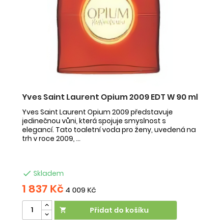
Yves Saint Laurent Opium 2009 EDT W 90 ml
I
V
Yves Saint Laurent Opium 2009 představuje
jedinečnou vůni, která spojuje smyslnost s
Is
elegancí. Tato toaletní voda pro ženy, uvedená na
př
trh v roce 2009, ...
m
vo

Skladem
1 837 Kč
6
4 009 Kč
Přidat do košíku
