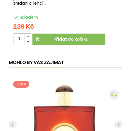
snídani či lehčí ...
na

Skladem
239 Kč
2
Přidat do košíku

MOHLO BY VÁS ZAJÍMAT
- 54 %