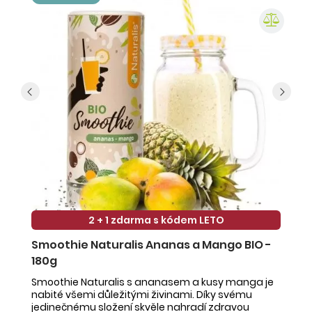
2 + 1 zdarma s kódem LETO
Smoothie Naturalis Ananas a Mango BIO -
S
180g
-
Smoothie Naturalis s ananasem a kusy manga je
Sm
nabité všemi důležitými živinami. Díky svému
ob
jedinečnému složení skvěle nahradí zdravou
ne