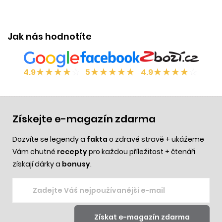
Jak nás hodnotíte
★
★
★
★
☆
★
★
★
★
★
★
★
★
★
☆
4.9
5
4.9
Získejte e-magazín zdarma
Dozvíte se legendy a
fakta
o zdravé stravě + ukážeme
Vám chutné
recepty
pro každou příležitost + čtenáři
získají dárky a
bonusy
.