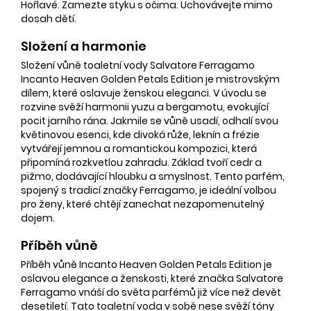
Hořlavé. Zamezte styku s očima. Uchovávejte mimo
dosah dětí.
Složení a harmonie
Složení vůně toaletní vody Salvatore Ferragamo
Incanto Heaven Golden Petals Edition je mistrovským
dílem, které oslavuje ženskou eleganci. V úvodu se
rozvine svěží harmonii yuzu a bergamotu, evokující
pocit jarního rána. Jakmile se vůně usadí, odhalí svou
květinovou esenci, kde divoká růže, leknín a frézie
vytvářejí jemnou a romantickou kompozici, která
připomíná rozkvetlou zahradu. Základ tvoří cedr a
pižmo, dodávající hloubku a smyslnost. Tento parfém,
spojený s tradicí značky Ferragamo, je ideální volbou
pro ženy, které chtějí zanechat nezapomenutelný
dojem.
Příběh vůně
Příběh vůně Incanto Heaven Golden Petals Edition je
oslavou elegance a ženskosti, které značka Salvatore
Ferragamo vnáší do světa parfémů již více než devět
desetiletí. Tato toaletní voda v sobě nese svěží tóny