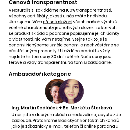
Cenová transparentnost
V Naturalis si zakládáme na 100% transparentnosti.
Všechny certifikáty jakosti u nás
máte k náhledu
.
Ukazujeme Vám
přesné složení
všech našich výrobků
včetně charakteristiky jednotlivých složek, ze kterých
se produkt skládá a podrobně popisujeme jejich účinky
a vlastnosti. Nic Vám netajíme. Stejně tak to je i s
cenami. Nehýbeme uměle cenami a nechvástáme se
přestřelenými procenty. U každého produktu vždy
najdete historii ceny 30 dní zpětně. Naše ceny jsou
férové a vždy transparentní. Na tom si zakládáme.
Ambasadoři kategorie
Ing. Martin Sedláček + Bc. Markéta Štorková
U nás jste v dobrých rukách a nedovolíme, abyste zde
zabloudili. Proto kromě klasických kontaktních kanálů
jako je
zákaznický e-mail
,
telefon
či
online poradna
u