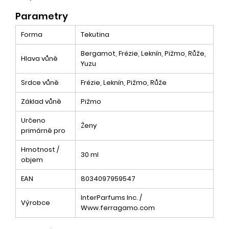
Parametry
Forma
Tekutina
Bergamot, Frézie, Leknín, Pižmo, Růže,
Hlava vůně
Yuzu
Srdce vůně
Frézie, Leknín, Pižmo, Růže
Základ vůně
Pižmo
Určeno
Ženy
primárně pro
Hmotnost /
30 ml
objem
EAN
8034097959547
InterParfums Inc. /
Výrobce
Www.ferragamo.com