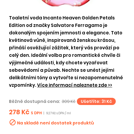
Toaletní voda Incanto Heaven Golden Petals
Edition od značky Salvatore Ferragamo je
dokonalým spojením jemnosti a elegance. Tato
květinová vůně, inspirovaná ženskou krásou,
přináší osvěžující zážitek, který vás provází po
celý den. Ideální volba pro romantické chvíle či
výjimečné události, kdy chcete vyzařovat
sebevědomí a půvab. Nechte se unést jejími
delikátními tóny a vytvořte si nezapomenutelné
vzpomínky.
Více informací naleznete zde >>
Běžně dostupná cena:
309 Kč
Ušetříte: 31 Kč
278 Kč
S DPH
|
9.27 Kč s DPH / ml

Na skladě není dostatek produktů