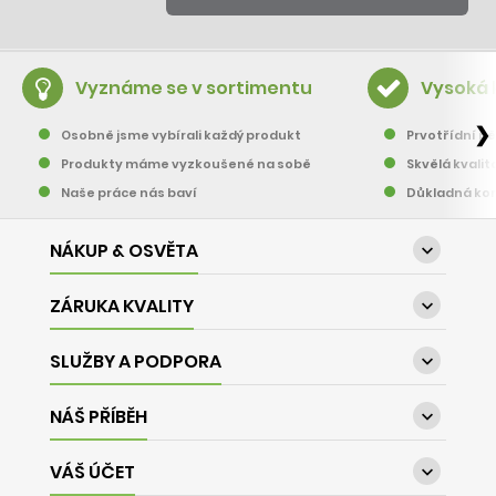
Vyznáme se v sortimentu
Vysoká 
❯
Osobně jsme vybírali každý produkt
Prvotřídní pě
Produkty máme vyzkoušené na sobě
Skvělá kvalit
Naše práce nás baví
Důkladná kon
NÁKUP & OSVĚTA

ZÁRUKA KVALITY

SLUŽBY A PODPORA

NÁŠ PŘÍBĚH

VÁŠ ÚČET
