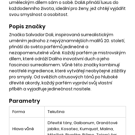
uměleckým dílem sám o sobě. DaliA přináší luxus do
každodenního života, ideální pro ženy, jež chtějí vyjádřit
svou smyslnost a osobitost.
Popis značky
Značka Salvador Dali, inspirovaná surrealistickým
uměním jednoho z nejvýznamnějších malířů 20. století,
přináší do světa parfémů jedinečné a
nezapomenutelné vůně. Každý parfém je mistrovským
dílem, které odráží Daliho inovativní duch a jeho
fascinaci surrealismem. Vůně této značky kombinují
neotřelé ingredience, které vytvářejí neobyčejné zážitky
pro smysly. Od svěžích citrusových tónů po hluboké
dřevité akordy, každý parfém vypráví svůj vlastní
příběh a vyjadřuje jedinečnost nositele.
Parametry
Forma
Tekutina
Dřevité tóny, Galbanum, Granátové
Hlava vůně
jablko, Kosatec, Kumquat, Malina,
Měsíček, Pivoňka, Pižmo, Zelený čaj