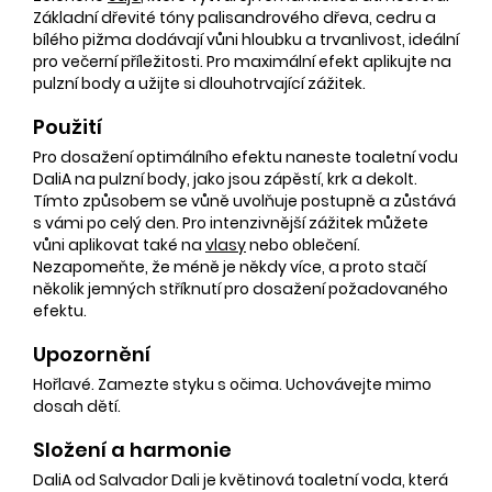
Základní dřevité tóny palisandrového dřeva, cedru a
bílého pižma dodávají vůni hloubku a trvanlivost, ideální
pro večerní příležitosti. Pro maximální efekt aplikujte na
pulzní body a užijte si dlouhotrvající zážitek.
Použití
Pro dosažení optimálního efektu naneste toaletní vodu
DaliA na pulzní body, jako jsou zápěstí, krk a dekolt.
Tímto způsobem se vůně uvolňuje postupně a zůstává
s vámi po celý den. Pro intenzivnější zážitek můžete
vůni aplikovat také na
vlasy
nebo oblečení.
Nezapomeňte, že méně je někdy více, a proto stačí
několik jemných stříknutí pro dosažení požadovaného
efektu.
Upozornění
Hořlavé. Zamezte styku s očima. Uchovávejte mimo
dosah dětí.
Složení a harmonie
DaliA od Salvador Dali je květinová toaletní voda, která