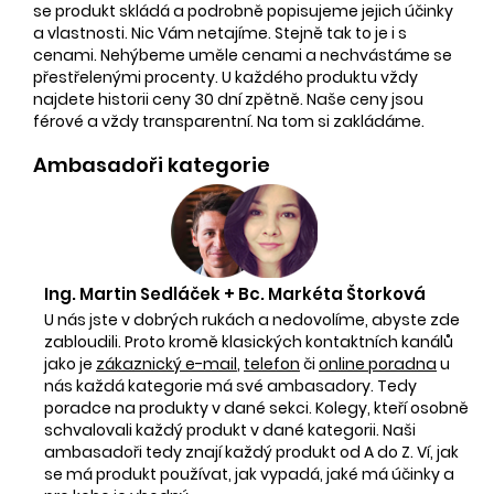
se produkt skládá a podrobně popisujeme jejich účinky
a vlastnosti. Nic Vám netajíme. Stejně tak to je i s
cenami. Nehýbeme uměle cenami a nechvástáme se
přestřelenými procenty. U každého produktu vždy
najdete historii ceny 30 dní zpětně. Naše ceny jsou
férové a vždy transparentní. Na tom si zakládáme.
Ambasadoři kategorie
Ing. Martin Sedláček + Bc. Markéta Štorková
U nás jste v dobrých rukách a nedovolíme, abyste zde
zabloudili. Proto kromě klasických kontaktních kanálů
jako je
zákaznický e-mail
,
telefon
či
online poradna
u
nás každá kategorie má své ambasadory. Tedy
poradce na produkty v dané sekci. Kolegy, kteří osobně
schvalovali každý produkt v dané kategorii. Naši
ambasadoři tedy znají každý produkt od A do Z. Ví, jak
se má produkt používat, jak vypadá, jaké má účinky a