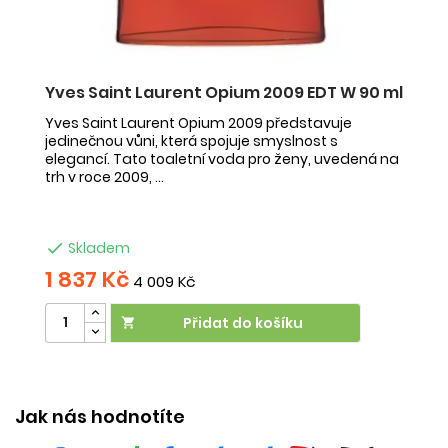
Yves Saint Laurent Opium 2009 EDT W 90 ml
I
V
Yves Saint Laurent Opium 2009 představuje
jedinečnou vůni, která spojuje smyslnost s
Is
elegancí. Tato toaletní voda pro ženy, uvedená na
př
trh v roce 2009, ...
m
vo

Skladem
1 837 Kč
6
4 009 Kč
Přidat do košíku

Jak nás hodnotíte