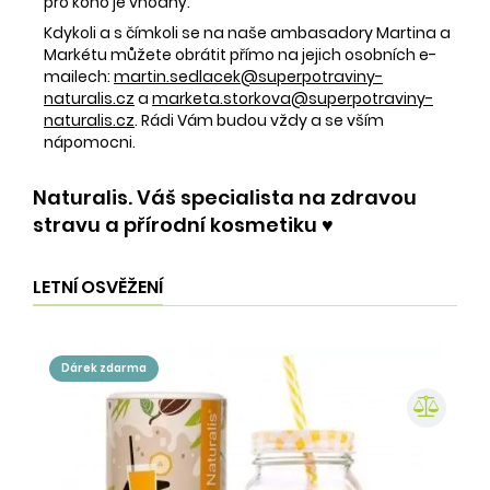
pro koho je vhodný.
Kdykoli a s čímkoli se na naše ambasadory Martina a
Markétu můžete obrátit přímo na jejich osobních e-
mailech:
martin.sedlacek@superpotraviny-
naturalis.cz
a
marketa.storkova@superpotraviny-
naturalis.cz
. Rádi Vám budou vždy a se vším
nápomocni.
Naturalis. Váš specialista na zdravou
stravu a přírodní kosmetiku ♥️
LETNÍ OSVĚŽENÍ
dárek zdarma