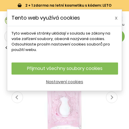
2 + 1 zdarma na letní kosmetiku s kódem: LETO
0
Tento web využívá cookies
x


Košík
Účet
Menu
Tyto webové stránky ukládají v souladu se zákony na
search
vaše zařízení soubory, obecně nazývané cookies.
Odsouhlaste prosím nastavení cookies souborů pro
Toaletní vody (EDT)
použití webu.
Salvador Dali DaliA EDT W 30 ml
Přijmout všechny soubory cookies
Nastavení cookies