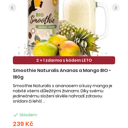
2 + 1 zdarma s kódem LETO
Smoothie Naturalis Ananas a Mango BIO -
S
180g
-
Smoothie Naturalis s ananasem a kusy manga je
Sm
nabité všemi důležitými živinami. Díky svému
ob
jedinečnému složení skvěle nahradí zdravou
ne
snídani či lehčí ...
na

Skladem
239 Kč
2