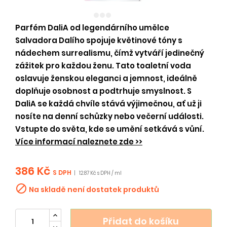
Parfém DaliA od legendárního umělce
Salvadora Dalího spojuje květinové tóny s
nádechem surrealismu, čímž vytváří jedinečný
zážitek pro každou ženu. Tato toaletní voda
oslavuje ženskou eleganci a jemnost, ideálně
doplňuje osobnost a podtrhuje smyslnost. S
DaliA se každá chvíle stává výjimečnou, ať už ji
nosíte na denní schůzky nebo večerní události.
Vstupte do světa, kde se umění setkává s vůní.
Více informací naleznete zde >>
386 Kč
S DPH
|
12.87 Kč s DPH / ml

Na skladě není dostatek produktů
Přidat do košíku