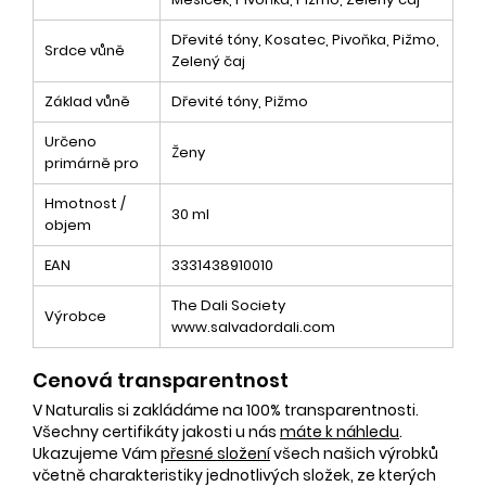
Dřevité tóny, Kosatec, Pivoňka, Pižmo,
Srdce vůně
Zelený čaj
Základ vůně
Dřevité tóny, Pižmo
Určeno
Ženy
primárně pro
Hmotnost /
30 ml
objem
EAN
3331438910010
The Dali Society
Výrobce
www.salvadordali.com
Cenová transparentnost
V Naturalis si zakládáme na 100% transparentnosti.
Všechny certifikáty jakosti u nás
máte k náhledu
.
Ukazujeme Vám
přesné složení
všech našich výrobků
včetně charakteristiky jednotlivých složek, ze kterých