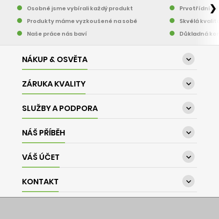
❯
Osobně jsme vybírali každý produkt
Prvotřídní pě
Produkty máme vyzkoušené na sobě
Skvělá kvalit
Naše práce nás baví
Důkladná kon
NÁKUP & OSVĚTA

ZÁRUKA KVALITY

SLUŽBY A PODPORA

NÁŠ PŘÍBĚH

VÁŠ ÚČET

KONTAKT
