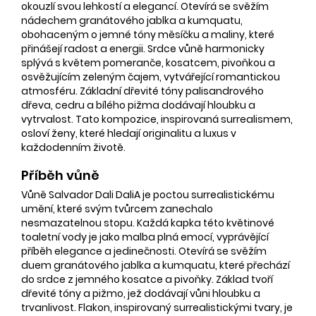
okouzlí svou lehkostí a elegancí. Otevírá se svěžím
nádechem granátového jablka a kumquatu,
obohaceným o jemné tóny měsíčku a maliny, které
přinášejí radost a energii. Srdce vůně harmonicky
splývá s květem pomeranče, kosatcem, pivoňkou a
osvěžujícím zeleným čajem, vytvářející romantickou
atmosféru. Základní dřevité tóny palisandrového
dřeva, cedru a bílého pižma dodávají hloubku a
vytrvalost. Tato kompozice, inspirovaná surrealismem,
osloví ženy, které hledají originalitu a luxus v
každodenním životě.
Příběh vůně
Vůně Salvador Dali DaliA je poctou surrealistickému
umění, které svým tvůrcem zanechalo
nesmazatelnou stopu. Každá kapka této květinové
toaletní vody je jako malba plná emocí, vyprávějící
příběh elegance a jedinečnosti. Otevírá se svěžím
duem granátového jablka a kumquatu, které přechází
do srdce z jemného kosatce a pivoňky. Základ tvoří
dřevité tóny a pižmo, jež dodávají vůni hloubku a
trvanlivost. Flakon, inspirovaný surrealistickými tvary, je