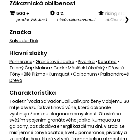
Zákaznická oblíbenost
500 +
0 %
rising star
❯
prodaných kusů
nízká reklamovanost
oblíbený v posled
Značka
Salvador Dali
Hlavní složky
Pomeranč
•
Granátové Jablko
•
Pivoňka
•
Kosatec
•
Zelený Čaj
•
Malina
•
Cedr
•
Měsíček Lékařský
•
Dřevité
Tóny
•
Bílé Pižmo
•
Kumquat
•
Galbanum
•
Palisandrové
Dřevo
Charakteristika
Toaletní voda Salvador Dali DaliA pro ženy v objemu 30
ml je osvěžující květinová vůně, která dokonale
vystihuje ženskou eleganci a smyslnost. Otevírá se
svěžím spojením granátového jablka, kumquatu a
galbany, což dodává energii každému dni. V srdci se
mísí jemné tóny kosatce, květu pomeranče, pivoňky a
zeleného
čaje
, které vytvářejí romantickou atmosféru.