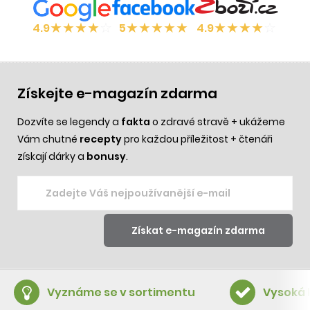
★
★
★
★
☆
★
★
★
★
★
★
★
★
★
☆
4.9
5
4.9
Získejte e-magazín zdarma
Dozvíte se legendy a
fakta
o zdravé stravě + ukážeme
Vám chutné
recepty
pro každou příležitost + čtenáři
získají dárky a
bonusy
.
Vyznáme se v sortimentu
Vysoká 