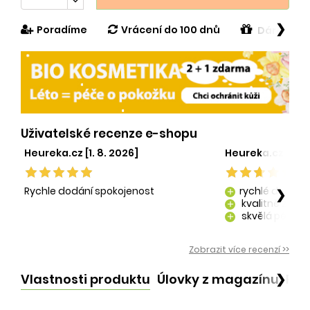
❯
Poradíme
Vrácení do 100 dnů
Dárek v h
Uživatelské recenze e-shopu
Heureka.cz [1. 8. 2026]
Heureka.cz [29. 
Rychle dodání spokojenost
rychlé dodání
❯
add
kvalitně zaba
add
skvělá péče o
add
kvalitní produ
add
Zobrazit více recenzí >>
Vlastnosti produktu
Úlovky z magazínu
Po
❯