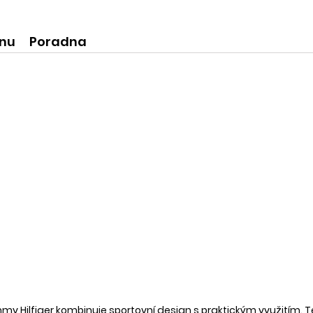
ní produkty
krásné praktické dóze-lze použít
na super praktické dárečky:-)
ínu
Poradna
 Hilfiger kombinuje sportovní design s praktickým využitím. T