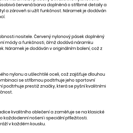
 Působivá červená barva doplněná o stříbrné detaily a
styl a zároveň si užít funkčnost. Náramek je dodáván
cí.
obnosti nositele. Červený nylonový pásek doplněný
ojení módy a funkčnosti, čímž dodává náramku
usek. Náramek je dodáván v originálním balení, což z
o nylonu a ušlechtilé oceli, což zajišťuje dlouhou
mbinaci se stříbrnou podtrhuje jeho sportovní
podtrhuje prestiž značky, která se pyšní kvalitními
čnost.
adice kvalitního oblečení a zaměřuje se na klasické
 každodenní nošení i speciální příležitosti.
odráží v každém kousku.