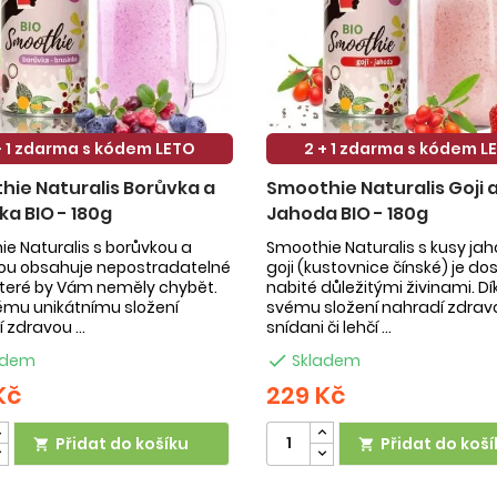
+ 1 zdarma s kódem LETO
2 + 1 zdarma s kódem L
ie Naturalis Borůvka a
Smoothie Naturalis Goji 
ka BIO - 180g
Jahoda BIO - 180g
e Naturalis s borůvkou a
Smoothie Naturalis s kusy ja
kou obsahuje nepostradatelné
goji (kustovnice čínské) je do
 které by Vám neměly chybět.
nabité důležitými živinami. Dí
ému unikátnímu složení
svému složení nahradí zdrav
 zdravou ...
snídani či lehčí ...
adem

Skladem
Kč
229 Kč
Přidat do košíku
Přidat do koší

