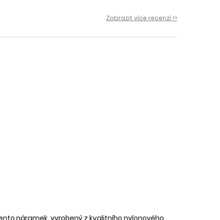
 i
Zobrazit více recenzí >>
ento náramek, vyrobený z kvalitního nylonového