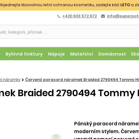
bjednejte libovolnou letní ochranou kosmetiku, zadejte kód:
LETO
a zí
+420 603 572 972
info@superpotr
y
Bylinné tinktury
Nápoje
Mateřství
Domácnost
Ek
lní náramky
Červený paracord náramek Braided 2790494 Tommy Hil
ek Braided 2790494 Tommy Hi
Pánský paracord náramek 
moderním stylem. Červený