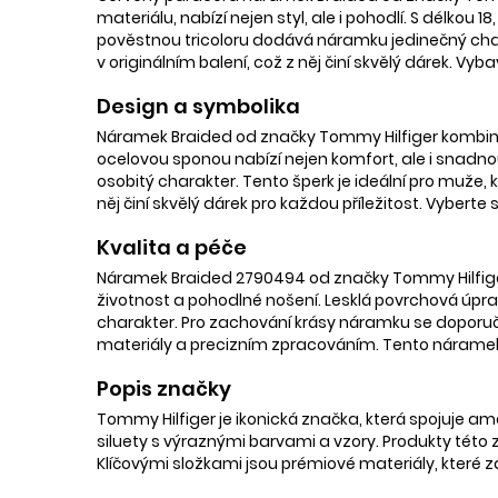
materiálu, nabízí nejen styl, ale i pohodlí. S délko
pověstnou tricoloru dodává náramku jedinečný charak
v originálním balení, což z něj činí skvělý dárek. 
Design a symbolika
Náramek Braided od značky Tommy Hilfiger kombinuj
ocelovou sponou nabízí nejen komfort, ale i snadno
osobitý charakter. Tento šperk je ideální pro muže, k
něj činí skvělý dárek pro každou příležitost. Vyberte s
Kvalita a péče
Náramek Braided 2790494 od značky Tommy Hilfiger z
životnost a pohodlné nošení. Lesklá povrchová úpra
charakter. Pro zachování krásy náramku se doporučuj
materiály a precizním zpracováním. Tento náramek 
Popis značky
Tommy Hilfiger je ikonická značka, která spojuje ame
siluety s výraznými barvami a vzory. Produkty této z
Klíčovými složkami jsou prémiové materiály, které za