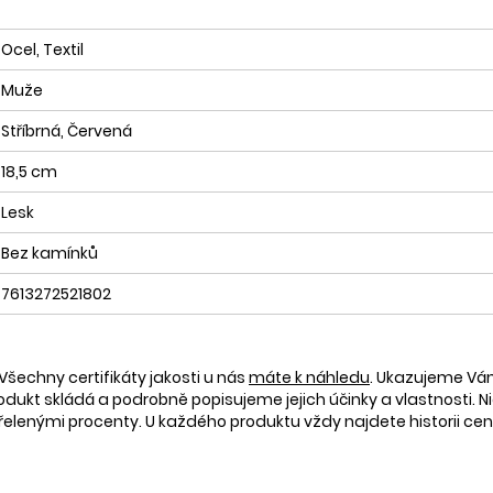
Ocel, Textil
Muže
Stříbrná, Červená
18,5 cm
Lesk
Bez kamínků
7613272521802
Všechny certifikáty jakosti u nás
máte k náhledu
. Ukazujeme V
rodukt skládá a podrobně popisujeme jejich účinky a vlastnosti. Ni
nými procenty. U každého produktu vždy najdete historii ceny 