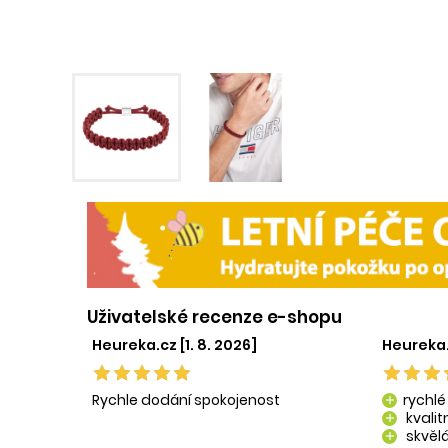
Uživatelské recenze e-shopu
Heureka.cz [1. 8. 2026]
Heureka.
Rychle dodání spokojenost
rychlé
add
kvali
add
skvělá
add