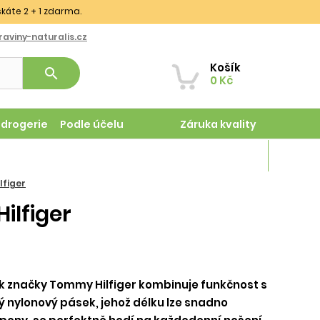
skáte 2 + 1 zdarma.
aviny-naturalis.cz
Košík
search
0 Kč
odrogerie
Podle účelu
Záruka kvality
Magazín
figer
lfiger
značky Tommy Hilfiger kombinuje funkčnost s
 nylonový pásek, jehož délku lze snadno