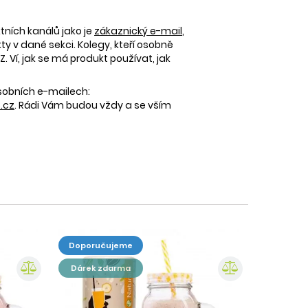
tních kanálů jako je
zákaznický e-mail
,
 v dané sekci. Kolegy, kteří osobně
 Ví, jak se má produkt používat, jak
osobních e-mailech:
.cz
. Rádi Vám budou vždy a se vším
doporučujeme
dárek zdarma