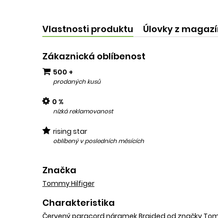
kvalit
add
Vlastnosti produktu
Úlovky z magaz
Zákaznická oblíbenost
500 +
prodaných kusů
0 %
nízká reklamovanost
rising star
oblíbený v posledních měsících
Značka
Tommy Hilfiger
Charakteristika
Červený paracord náramek Braided od značky Tommy