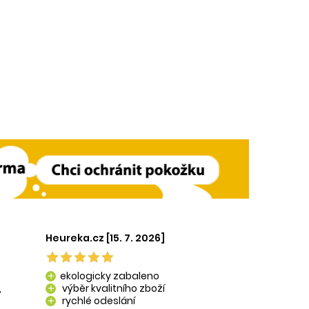
Heureka.cz [15. 7. 2026]
ekologicky zabaleno
add
,
výběr kvalitního zboží
add
rychlé odeslání
add