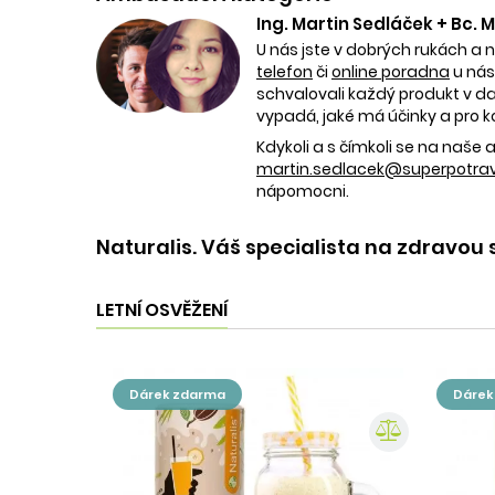
Ing. Martin Sedláček + Bc.
U nás jste v dobrých rukách a 
telefon
či
online poradna
u nás
schvalovali každý produkt v dan
vypadá, jaké má účinky a pro k
Kdykoli a s čímkoli se na naš
martin.sedlacek@superpotravi
nápomocni.
Naturalis. Váš specialista na zdravou 
LETNÍ OSVĚŽENÍ
dárek zdarma
dáre