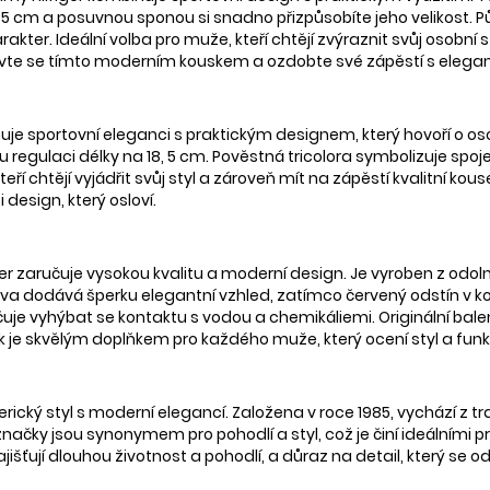
u 18, 5 cm a posuvnou sponou si snadno přizpůsobíte jeho velikost.
ter. Ideální volba pro muže, kteří chtějí zvýraznit svůj osobní 
Vybavte se tímto moderním kouskem a ozdobte své zápěstí s elegan
e sportovní eleganci s praktickým designem, který hovoří o os
u regulaci délky na 18, 5 cm. Pověstná tricolora symbolizuje sp
teří chtějí vyjádřit svůj styl a zároveň mít na zápěstí kvalitní ko
i design, který osloví.
aručuje vysokou kvalitu a moderní design. Je vyroben z odolnéh
va dodává šperku elegantní vzhled, zatímco červený odstín v ko
e vyhýbat se kontaktu s vodou a chemikáliemi. Originální balení 
je skvělým doplňkem pro každého muže, který ocení styl a funk
rický styl s moderní elegancí. Založena v roce 1985, vychází z tr
načky jsou synonymem pro pohodlí a styl, což je činí ideálními pro
jišťují dlouhou životnost a pohodlí, a důraz na detail, který se 