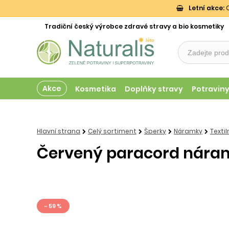
Letní akce:
O
Tradiční český výrobce zdravé stravy a bio kosmetiky
Akce
Kosmetika
Doplňky stravy
Potravin
Hlavní strana
Celý sortiment
Šperky
Náramky
Texti
Červený paracord náram
- 59 %