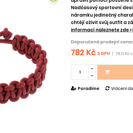
upravit pomocí posuvné s
Nadčasový sportovní desig
náramku jedinečný charakt
chtějí oživit svůj outfit a
informací naleznete zde >
Doporučená prodejní cena:
782 Kč
S DPH
|
78.21 Kč s

Poradíme
Vrácení do