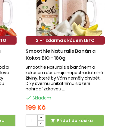
ETO
2 + 1 zdarma s kódem LETO
a
Smoothie Naturalis Banán a
Kokos BIO - 180g
hod a
Smoothie Naturalis s banánem a
slova
kokosem obsahuje nepostradatelné
ky
živiny, které by Vám neměly chybět.
ou
Díky svému unikátnímu složení
nahradí zdravou ...

Skladem
199 Kč
ku
Přidat do košíku
