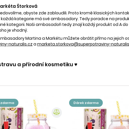
 Markéta Štorková
nedovolíme, abyste zde zabloudili. Proto kromě klasických kontak
 každá kategorie má své ambasadory. Tedy poradce na produkty
é kategorii. Naši ambasadoři tedy znají každý produkt od A do Z.
oho je vhodný.
e ambasadory Martina a Markétu můžete obrátit přímo na jejich 
ny-naturalis.cz
a
marketa.storkova@superpotraviny-naturalis
stravu a přírodní kosmetiku ♥️
k zdarma
dárek zdarma