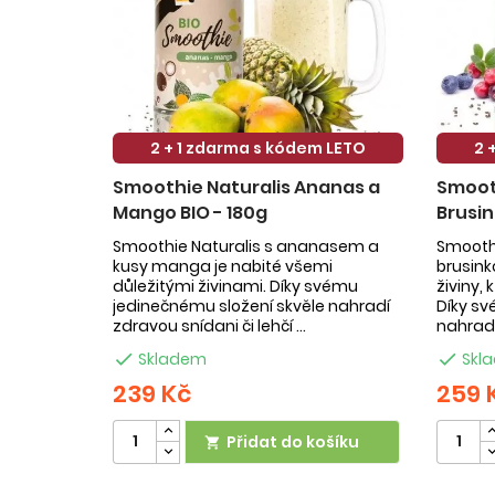
2 + 1 zdarma s kódem LETO
2 
Smoothie Naturalis Ananas a
Smooth
Mango BIO - 180g
Brusin
Smoothie Naturalis s ananasem a
Smoothi
kusy manga je nabité všemi
brusin
důležitými živinami. Díky svému
živiny,
jedinečnému složení skvěle nahradí
Díky sv
zdravou snídani či lehčí ...
nahradí

Skladem

Skl
239 Kč
259 
Přidat do košíku
