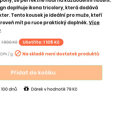
pony, se perfektně hodí na každodenní nošení.
n doplňuje ikona tricolory, která dodává
er. Tento kousek je ideální pro muže, kteří
 zároveň mít po ruce praktický doplněk.
Více
>
1 890 Kč
Ušetříte: 1 108 Kč

Na skladě není dostatek produktů
 DPH / g
Přidat do košíku
 100 dnů
Dárek v hodnotě 79 Kč