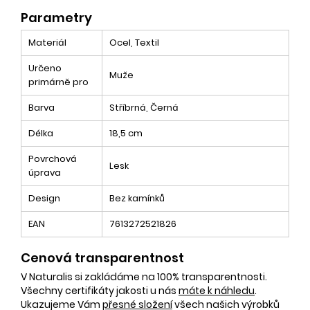
Parametry
Materiál
Ocel, Textil
Určeno
Muže
primárně pro
Barva
Stříbrná, Černá
Délka
18,5 cm
Povrchová
Lesk
úprava
Design
Bez kamínků
EAN
7613272521826
Cenová transparentnost
V Naturalis si zakládáme na 100% transparentnosti.
Všechny certifikáty jakosti u nás
máte k náhledu
.
Ukazujeme Vám
přesné složení
všech našich výrobků