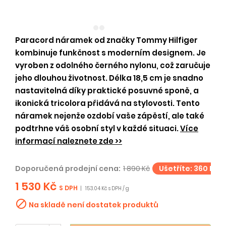
Paracord náramek od značky Tommy Hilfiger
kombinuje funkčnost s moderním designem. Je
vyroben z odolného černého nylonu, což zaručuje
jeho dlouhou životnost. Délka 18,5 cm je snadno
nastavitelná díky praktické posuvné sponě, a
ikonická tricolora přidává na stylovosti. Tento
náramek nejenže ozdobí vaše zápěstí, ale také
podtrhne váš osobní styl v každé situaci.
Více
informací naleznete zde >>
Doporučená prodejní cena:
1 890 Kč
Ušetříte: 360 Kč
1 530 Kč
S DPH
|
153.04 Kč s DPH / g

Na skladě není dostatek produktů