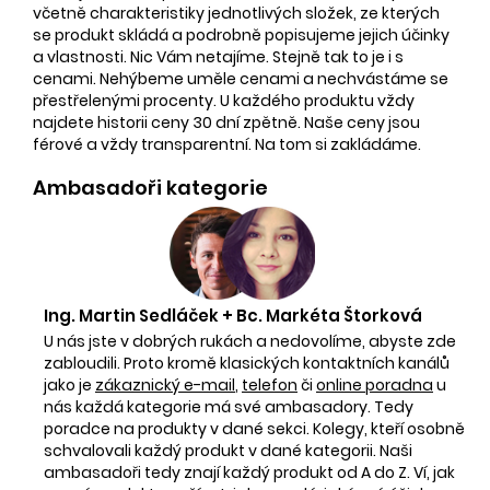
včetně charakteristiky jednotlivých složek, ze kterých
se produkt skládá a podrobně popisujeme jejich účinky
a vlastnosti. Nic Vám netajíme. Stejně tak to je i s
cenami. Nehýbeme uměle cenami a nechvástáme se
přestřelenými procenty. U každého produktu vždy
najdete historii ceny 30 dní zpětně. Naše ceny jsou
férové a vždy transparentní. Na tom si zakládáme.
Ambasadoři kategorie
Ing. Martin Sedláček + Bc. Markéta Štorková
U nás jste v dobrých rukách a nedovolíme, abyste zde
zabloudili. Proto kromě klasických kontaktních kanálů
jako je
zákaznický e-mail
,
telefon
či
online poradna
u
nás každá kategorie má své ambasadory. Tedy
poradce na produkty v dané sekci. Kolegy, kteří osobně
schvalovali každý produkt v dané kategorii. Naši
ambasadoři tedy znají každý produkt od A do Z. Ví, jak