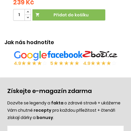
239 Kč
2
Přidat do košíku

Jak nás hodnotíte
★
★
★
★
☆
★
★
★
★
★
★
★
★
★
☆
4.9
5
4.9
Získejte e-magazín zdarma
Dozvíte se legendy a
fakta
o zdravé stravě + ukážeme
Vám chutné
recepty
pro každou příležitost + čtenáři
získají dárky a
bonusy
.