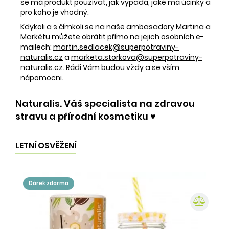
se má produkt používat, jak vypadá, jaké má účinky a
pro koho je vhodný.
Kdykoli a s čímkoli se na naše ambasadory Martina a
Markétu můžete obrátit přímo na jejich osobních e-
mailech:
martin.sedlacek@superpotraviny-
naturalis.cz
a
marketa.storkova@superpotraviny-
naturalis.cz
. Rádi Vám budou vždy a se vším
nápomocni.
Naturalis. Váš specialista na zdravou
stravu a přírodní kosmetiku ♥️
LETNÍ OSVĚŽENÍ
dárek zdarma