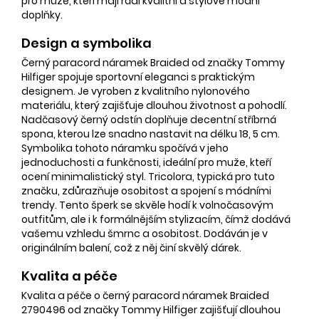
pro muže, kteří mají rádi kvalitní a stylové módní
doplňky.
Design a symbolika
Černý paracord náramek Braided od značky Tommy
Hilfiger spojuje sportovní eleganci s praktickým
designem. Je vyroben z kvalitního nylonového
materiálu, který zajišťuje dlouhou životnost a pohodlí.
Nadčasový černý odstín doplňuje decentní stříbrná
spona, kterou lze snadno nastavit na délku 18, 5 cm.
Symbolika tohoto náramku spočívá v jeho
jednoduchosti a funkčnosti, ideální pro muže, kteří
ocení minimalistický styl. Tricolora, typická pro tuto
značku, zdůrazňuje osobitost a spojení s módními
trendy. Tento šperk se skvěle hodí k volnočasovým
outfitům, ale i k formálnějším stylizacím, čímž dodává
vašemu vzhledu šmrnc a osobitost. Dodáván je v
originálním balení, což z něj činí skvělý dárek.
Kvalita a péče
Kvalita a péče o černý paracord náramek Braided
2790496 od značky Tommy Hilfiger zajišťují dlouhou