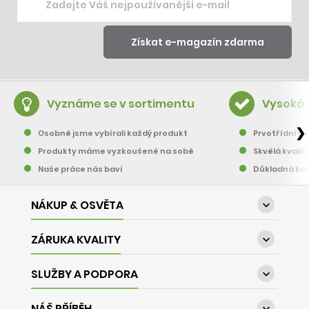
Vyznáme se v sortimentu
Vysoká 
❯
Osobně jsme vybírali každý produkt
Prvotřídní pě
Produkty máme vyzkoušené na sobě
Skvělá kvalit
Naše práce nás baví
Důkladná kon
NÁKUP & OSVĚTA

ZÁRUKA KVALITY

SLUŽBY A PODPORA

NÁŠ PŘÍBĚH
