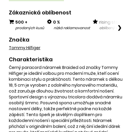
Zákaznická oblíbenost
500 +
0 %
rising star
❯
prodaných kusů
nízká reklamovanost
oblíbený v posled
Značka
Tommy Hilfiger
Charakteristika
Černý paracord náramek Braided od značky Tommy
Hilfiger je ideální volbou pro moderní muže, kteří ocení
kombinaci stylu a praktičnosti. Tento náramek s délkou
18, 5 cm je vyroben z odolného nylonového materiálu,
což zaručuje dlouhou životnost a komfortní nošení.
Sportovní design s výraznou tricolora dodává náramku
osobitý šmrnc. Posuvná spona umožňuje snadné
nastavení délky, takže perfektně padne na každé
zápěstí. Tento šperk je skvělým doplňkem pro
každodenní nošení i speciální příležitosti. Náramek
přichází v originálním balení, což z něj činí ideální dárek