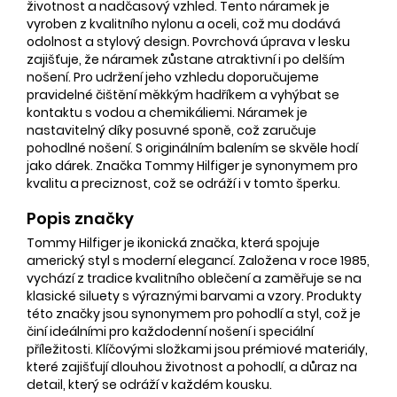
životnost a nadčasový vzhled. Tento náramek je
vyroben z kvalitního nylonu a oceli, což mu dodává
odolnost a stylový design. Povrchová úprava v lesku
zajišťuje, že náramek zůstane atraktivní i po delším
nošení. Pro udržení jeho vzhledu doporučujeme
pravidelné čištění měkkým hadříkem a vyhýbat se
kontaktu s vodou a chemikáliemi. Náramek je
nastavitelný díky posuvné sponě, což zaručuje
pohodlné nošení. S originálním balením se skvěle hodí
jako dárek. Značka Tommy Hilfiger je synonymem pro
kvalitu a preciznost, což se odráží i v tomto šperku.
Popis značky
Tommy Hilfiger je ikonická značka, která spojuje
americký styl s moderní elegancí. Založena v roce 1985,
vychází z tradice kvalitního oblečení a zaměřuje se na
klasické siluety s výraznými barvami a vzory. Produkty
této značky jsou synonymem pro pohodlí a styl, což je
činí ideálními pro každodenní nošení i speciální
příležitosti. Klíčovými složkami jsou prémiové materiály,
které zajišťují dlouhou životnost a pohodlí, a důraz na
detail, který se odráží v každém kousku.