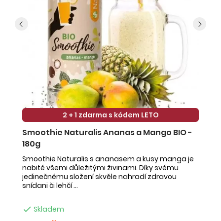
2 + 1 zdarma s kódem LETO
Smoothie Naturalis Ananas a Mango BIO -
S
180g
-
Smoothie Naturalis s ananasem a kusy manga je
Sm
nabité všemi důležitými živinami. Díky svému
ob
jedinečnému složení skvěle nahradí zdravou
ne
snídani či lehčí ...
na

Skladem