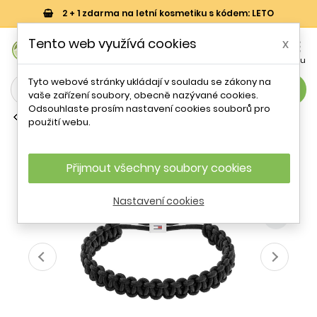
2 + 1 zdarma na letní kosmetiku s kódem: LETO
0
Tento web využívá cookies
x


Košík
Účet
Menu
Tyto webové stránky ukládají v souladu se zákony na
search
vaše zařízení soubory, obecně nazývané cookies.
Odsouhlaste prosím nastavení cookies souborů pro
Textilní náramky
použití webu.
Černý paracord náramek Braided
2790496 Tommy Hilfiger
Přijmout všechny soubory cookies
- 19 %
Nastavení cookies