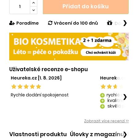
Přidat do košíku
❯
Poradíme
Vrácení do 100 dnů
Dárek v h
Uživatelské recenze e-shopu
Heureka.cz [1. 8. 2026]
Heureka.cz [29. 
Rychle dodání spokojenost
rychlé dodání
❯
add
kvalitně zaba
add
skvělá péče o
add
kvalitní produ
add
Zobrazit více recenzí >>
Vlastnosti produktu
Úlovky z magazínu
Po
❯