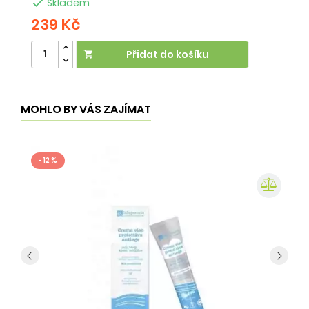

Skladem
239 Kč
2
Přidat do košíku

MOHLO BY VÁS ZAJÍMAT
- 12 %