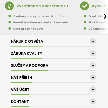
Vyznáme se v sortimentu
Vysoká 
❯
Osobně jsme vybírali každý produkt
Prvotřídní pě
Produkty máme vyzkoušené na sobě
Skvělá kvalit
Naše práce nás baví
Důkladná kon
NÁKUP & OSVĚTA

ZÁRUKA KVALITY

SLUŽBY A PODPORA

NÁŠ PŘÍBĚH

VÁŠ ÚČET

KONTAKT
