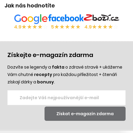
Jak nás hodnotíte
★
★
★
★
☆
★
★
★
★
★
★
★
★
★
☆
4.9
5
4.9
Získejte e-magazín zdarma
Dozvíte se legendy a
fakta
o zdravé stravě + ukážeme
Vám chutné
recepty
pro každou příležitost + čtenáři
získají dárky a
bonusy
.