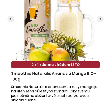
2 + 1 zdarma s kódem LETO
Smoothie Naturalis Ananas a Mango BIO -
S
180g
-
Smoothie Naturalis s ananasem a kusy manga je
Sm
nabité všemi důležitými živinami. Díky svému
ob
jedinečnému složení skvěle nahradí zdravou
ne
snídani či lehčí ...
na