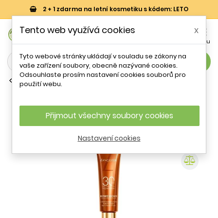
2 + 1 zdarma na letní kosmetiku s kódem: LETO
0
Tento web využívá cookies
x


Košík
Účet
Menu
Tyto webové stránky ukládají v souladu se zákony na
search
vaše zařízení soubory, obecně nazývané cookies.
Odsouhlaste prosím nastavení cookies souborů pro
Střední ochrana SPF 30 - 45
použití webu.
Tónující pleťový krém Infinite Bronze
SPF 30 (Sunlight Cream) Lancaster /
Odstín: Light/Medium - 50 ml
Přijmout všechny soubory cookies
Nastavení cookies
- 50 %