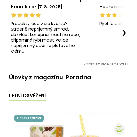
Heureka.cz [7. 8. 2026]
Heureka.cz [1. 8.
Produkty jsou v bio kvalitě?
Rychle dodání sp
Strašně nepříjemný smrad,
❯
obzvlášť konopná mast na ruce,
připomíná rybí mast, velice
nepříjemný odér i u pleťové ho
krému
Zobrazit více recenzí >>
Úlovky z magazínu
Poradna
LETNÍ OSVĚŽENÍ
dárek zdarma