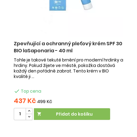
Zpevňující a ochranný pleťový krém SPF 30
O
BIO laSaponaria - 40 ml
1
ej
Tohle je takové tekuté brnění pro moderní hrdinky a
Te
mi
hrdiny. Pokud žijete ve městě, pokožka dostává
i 
každý den pořádně zabrat. Tento krém v BIO
fi
kvalitě ji ...

Top cena
437 Kč
4
499 Kč
Přidat do košíku

Účinek:
elasticita
•
hydratace
•
anti-age
Vliv na
Ú
orgán:
kůže
V