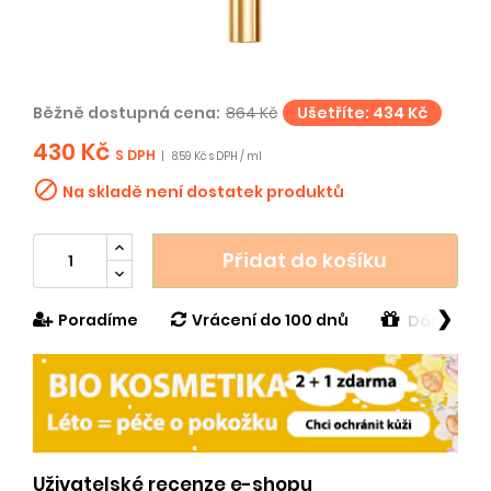
Běžně dostupná cena:
864 Kč
Ušetříte: 434 Kč
430 Kč
S DPH
|
8.59 Kč s DPH / ml

Na skladě není dostatek produktů
Přidat do košíku
❯
Poradíme
Vrácení do 100 dnů
Dárek v h
Uživatelské recenze e-shopu