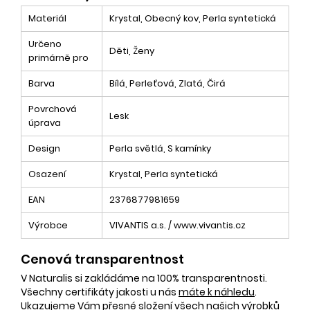
Materiál
Krystal, Obecný kov, Perla syntetická
Určeno
Děti, Ženy
primárně pro
Barva
Bílá, Perleťová, Zlatá, Čirá
Povrchová
Lesk
úprava
Design
Perla světlá, S kamínky
Osazení
Krystal, Perla syntetická
EAN
2376877981659
Výrobce
VIVANTIS a.s. / www.vivantis.cz
Cenová transparentnost
V Naturalis si zakládáme na 100% transparentnosti.
Všechny certifikáty jakosti u nás
máte k náhledu
.
Ukazujeme Vám
přesné složení
všech našich výrobků