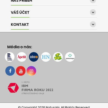
NÁŠ PŘÍBĚH

VÁŠ ÚČET

KONTAKT

Média o nás:
© Copyright 2026 Naturalis. All Rights Reserved.