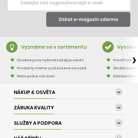
Vyznáme se v sortimentu
Vysoká 
❯
Osobně jsme vybírali každý produkt
Prvotřídní pě
Produkty máme vyzkoušené na sobě
Skvělá kvalit
Naše práce nás baví
Důkladná kon
NÁKUP & OSVĚTA

ZÁRUKA KVALITY

SLUŽBY A PODPORA
