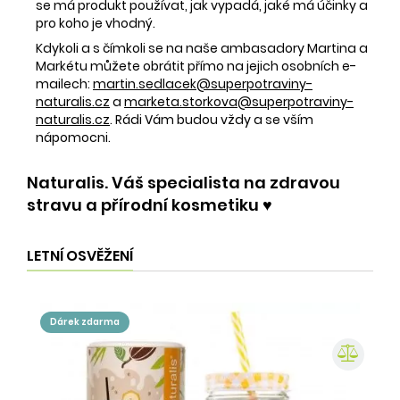
se má produkt používat, jak vypadá, jaké má účinky a
pro koho je vhodný.
Kdykoli a s čímkoli se na naše ambasadory Martina a
Markétu můžete obrátit přímo na jejich osobních e-
mailech:
martin.sedlacek@superpotraviny-
naturalis.cz
a
marketa.storkova@superpotraviny-
naturalis.cz
. Rádi Vám budou vždy a se vším
nápomocni.
Naturalis. Váš specialista na zdravou
stravu a přírodní kosmetiku ♥️
LETNÍ OSVĚŽENÍ
dárek zdarma