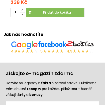
239 Kč
2
Přidat do košíku

Jak nás hodnotíte
★
★
★
★
☆
★
★
★
★
★
★
★
★
★
☆
4.9
5
4.9
Získejte e-magazín zdarma
Dozvíte se legendy a
fakta
o zdravé stravě + ukážeme
Vám chutné
recepty
pro každou příležitost + čtenáři
získají dárky a
bonusy
.