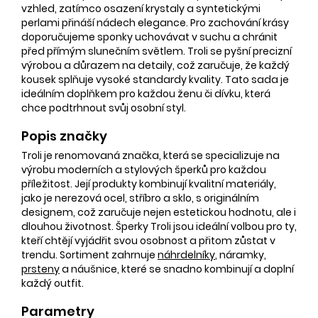
vzhled, zatímco osazení krystaly a syntetickými
perlami přináší nádech elegance. Pro zachování krásy
doporučujeme sponky uchovávat v suchu a chránit
před přímým slunečním světlem. Troli se pyšní precizní
výrobou a důrazem na detaily, což zaručuje, že každý
kousek splňuje vysoké standardy kvality. Tato sada je
ideálním doplňkem pro každou ženu či dívku, která
chce podtrhnout svůj osobní styl.
Popis značky
Troli je renomovaná značka, která se specializuje na
výrobu moderních a stylových šperků pro každou
příležitost. Její produkty kombinují kvalitní materiály,
jako je nerezová ocel, stříbro a sklo, s originálním
designem, což zaručuje nejen estetickou hodnotu, ale i
dlouhou životnost. Šperky Troli jsou ideální volbou pro ty,
kteří chtějí vyjádřit svou osobnost a přitom zůstat v
trendu. Sortiment zahrnuje
náhrdelníky
, náramky,
prsteny
a náušnice, které se snadno kombinují a doplní
každý outfit.
Parametry