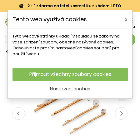
2 + 1 zdarma na letní kosmetiku s kódem: LETO
0
Tento web využívá cookies
x


Košík
Účet
Menu
Tyto webové stránky ukládají v souladu se zákony na
search
vaše zařízení soubory, obecně nazývané cookies.
Odsouhlaste prosím nastavení cookies souborů pro
Spony do vlasů
použití webu.
Elegantní pozlacená sada sponek do
vlasů Troli
Přijmout všechny soubory cookies
- 42 %
Nastavení cookies