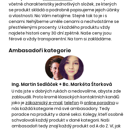
včetně charakteristiky jednotlivých složek, ze kterých
se produkt skládá a podrobně popisujeme jejich účinky
a vlastnosti. Nic Vám netajíme. Stejně tak to je i s
cenami. Nehýbeme uměle cenami a nechvástáme se
přestřelenými procenty. U každého produktu vždy
najdete historii ceny 30 dní zpětně. Naše ceny jsou
férové a vždy transparentní. Na tom si zakládáme.
Ambasadoři kategorie
Ing. Martin Sedláček + Bc. Markéta Štorková
U nás jste v dobrých rukách a nedovolíme, abyste zde
zabloudili. Proto kromě klasických kontaktních kanálů
jako je
zákaznický e-mail
,
telefon
či
online poradna
u
nás každá kategorie má své ambasadory. Tedy
poradce na produkty v dané sekci. Kolegy, kteří osobně
schvalovali každý produkt v dané kategorii. Naši
ambasadoři tedy znají každý produkt od A do Z. Ví, jak