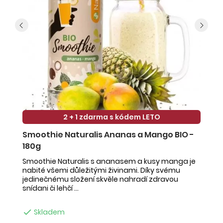
2 + 1 zdarma s kódem LETO
Smoothie Naturalis Ananas a Mango BIO -
S
180g
-
Smoothie Naturalis s ananasem a kusy manga je
Sm
nabité všemi důležitými živinami. Díky svému
ob
jedinečnému složení skvěle nahradí zdravou
ne
snídani či lehčí ...
na

Skladem