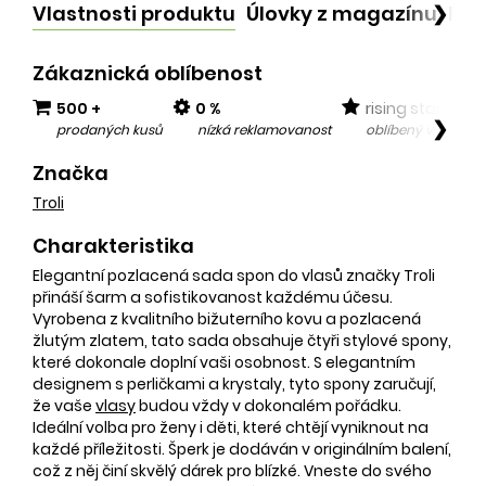
Vlastnosti produktu
Úlovky z magazínu
Po
❯
Zákaznická oblíbenost
500 +
0 %
rising star
❯
prodaných kusů
nízká reklamovanost
oblíbený v posled
Značka
Troli
Charakteristika
Elegantní pozlacená sada spon do vlasů značky Troli
přináší šarm a sofistikovanost každému účesu.
Vyrobena z kvalitního bižuterního kovu a pozlacená
žlutým zlatem, tato sada obsahuje čtyři stylové spony,
které dokonale doplní vaši osobnost. S elegantním
designem s perličkami a krystaly, tyto spony zaručují,
že vaše
vlasy
budou vždy v dokonalém pořádku.
Ideální volba pro ženy i děti, které chtějí vyniknout na
každé příležitosti. Šperk je dodáván v originálním balení,
což z něj činí skvělý dárek pro blízké. Vneste do svého