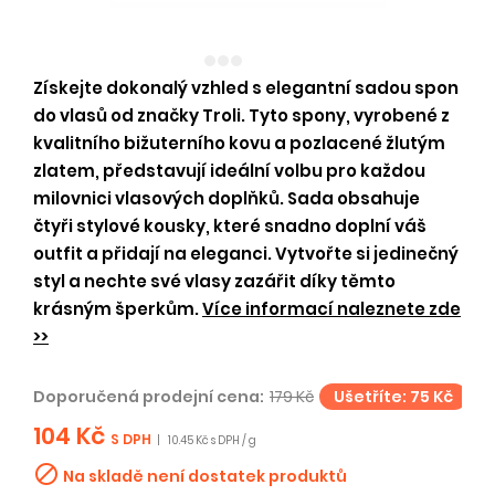
Získejte dokonalý vzhled s elegantní sadou spon
do vlasů od značky Troli. Tyto spony, vyrobené z
kvalitního bižuterního kovu a pozlacené žlutým
zlatem, představují ideální volbu pro každou
milovnici vlasových doplňků. Sada obsahuje
čtyři stylové kousky, které snadno doplní váš
outfit a přidají na eleganci. Vytvořte si jedinečný
styl a nechte své vlasy zazářit díky těmto
krásným šperkům.
Více informací naleznete zde
>>
Doporučená prodejní cena:
179 Kč
Ušetříte: 75 Kč
104 Kč
S DPH
|
10.45 Kč s DPH / g

Na skladě není dostatek produktů