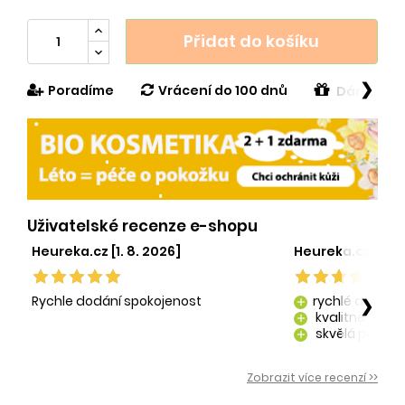
Přidat do košíku
❯
Poradíme
Vrácení do 100 dnů
Dárek v h
Uživatelské recenze e-shopu
Heureka.cz [1. 8. 2026]
Heureka.cz [29. 
Rychle dodání spokojenost
rychlé dodání
❯
add
kvalitně zaba
add
skvělá péče o
add
kvalitní produ
add
Zobrazit více recenzí >>