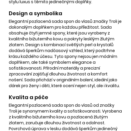
stylu luxus s těmito jedinečnými doplňky.
Design a symbolika
Elegantní pozlacená sada spon do vlasů značky Troli je
dokonalým doplňkem pro každou příležitost. Sada
obsahuje čtyři jemné spony, které jsou vyrobeny z
kvalitního bižuterního kovu a pokryty lesklým žlutým
zlatem. Design s kombinací světlých perl a krystalů
dodává šperkům nadčasový vzhled, který podtrhne
krásu každého účesu. Tyto spony nejsou jen módním
doplňkem, ale také symbolem elegance a
sofistikovanosti. Přírodní materiály a precizní
zpracování zajišťují dlouhou životnost a komfort
nošení. Sada přichází v originálním balení, ideální jako
dárek pro ženy i děti, které ocení nejen styl, ale i kvalitu.
Kvalita a péče
Elegantní pozlacená sada spon do vlasů od značky
Troli je synonymem kvality a sofistikovanosti. Vyrobena
z kvalitního bižuterního kovu a pozlacená žlutým
zlatem, zaručuje dlouhou životnost a odolnost.
Povrchová úprava v lesku dodává šperkům jedinečný