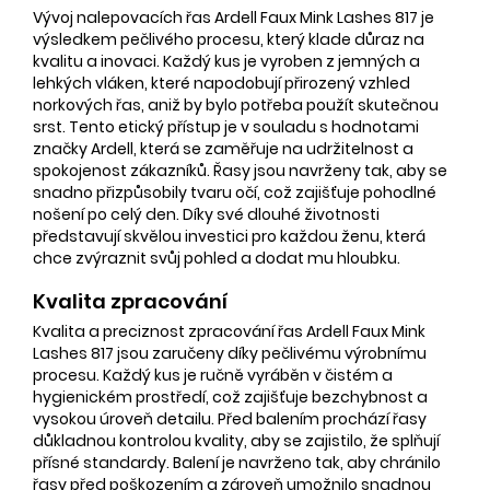
Vývoj nalepovacích řas Ardell Faux Mink Lashes 817 je
výsledkem pečlivého procesu, který klade důraz na
kvalitu a inovaci. Každý kus je vyroben z jemných a
lehkých vláken, které napodobují přirozený vzhled
norkových řas, aniž by bylo potřeba použít skutečnou
srst. Tento etický přístup je v souladu s hodnotami
značky Ardell, která se zaměřuje na udržitelnost a
spokojenost zákazníků. Řasy jsou navrženy tak, aby se
snadno přizpůsobily tvaru očí, což zajišťuje pohodlné
nošení po celý den. Díky své dlouhé životnosti
představují skvělou investici pro každou ženu, která
chce zvýraznit svůj pohled a dodat mu hloubku.
Kvalita zpracování
Kvalita a preciznost zpracování řas Ardell Faux Mink
Lashes 817 jsou zaručeny díky pečlivému výrobnímu
procesu. Každý kus je ručně vyráběn v čistém a
hygienickém prostředí, což zajišťuje bezchybnost a
vysokou úroveň detailu. Před balením prochází řasy
důkladnou kontrolou kvality, aby se zajistilo, že splňují
přísné standardy. Balení je navrženo tak, aby chránilo
řasy před poškozením a zároveň umožnilo snadnou