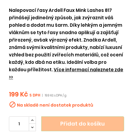
Nalepovací řasy Ardell Faux Mink Lashes 817
přinášejí jedinečný způsob, jak zvýraznit váš
pohled a dodat mu šarm. Díky lehkým a jemným
vláknům se tyto řasy snadno aplikují a zajišťují
přirozený, avšak výrazný efekt. Značka Ardell,
známá svými kvalitními produkty, nabízí luxusní
vzhled bez použití zvířecích materiálů, což ocení
každý, kdo dbá na etiku. Ideální volba pro
každou příležitost.
Více informací naleznete zde
>>
199 Kč
S DPH
|
19.9 Kč s DPH / g

Na skladě není dostatek produktů
Přidat do košíku