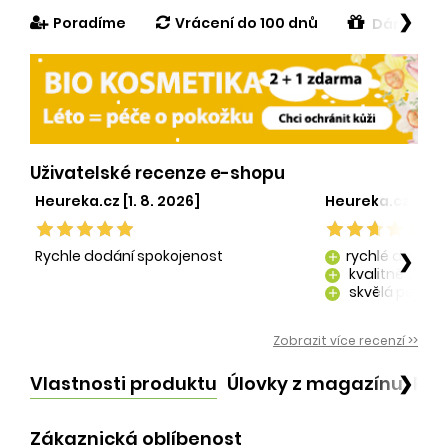
❯
Poradíme
Vrácení do 100 dnů
Dárek v h
Uživatelské recenze e-shopu
Heureka.cz [1. 8. 2026]
Heureka.cz [29. 
Rychle dodání spokojenost
rychlé dodání
❯
add
kvalitně zaba
add
skvělá péče o
add
kvalitní produ
add
Zobrazit více recenzí >>
Vlastnosti produktu
Úlovky z magazínu
Po
❯
Zákaznická oblíbenost