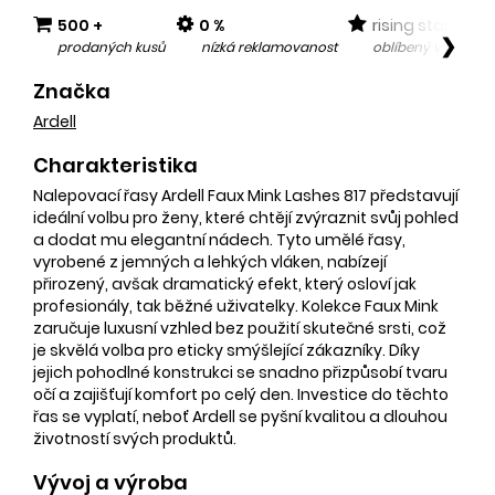
500 +
0 %
rising star
❯
prodaných kusů
nízká reklamovanost
oblíbený v posled
Značka
Ardell
Charakteristika
Nalepovací řasy Ardell Faux Mink Lashes 817 představují
ideální volbu pro ženy, které chtějí zvýraznit svůj pohled
a dodat mu elegantní nádech. Tyto umělé řasy,
vyrobené z jemných a lehkých vláken, nabízejí
přirozený, avšak dramatický efekt, který osloví jak
profesionály, tak běžné uživatelky. Kolekce Faux Mink
zaručuje luxusní vzhled bez použití skutečné srsti, což
je skvělá volba pro eticky smýšlející zákazníky. Díky
jejich pohodlné konstrukci se snadno přizpůsobí tvaru
očí a zajišťují komfort po celý den. Investice do těchto
řas se vyplatí, neboť Ardell se pyšní kvalitou a dlouhou
životností svých produktů.
Vývoj a výroba