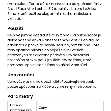
manipulaci. Tento důraz na kvalitu a bezpečnost činí z
Ardell Faux Mink Lashes 817 ideální volbu pro každou
ženu, která touží po elegantním a dramatickém
vzhledu.
Použití
Nejprve jemně odstraňte řasy z obalu a přizpůsobte je
délce vašeho víčka. Naneste tenkou vrstvu lepidla na
pásek řas a počkejte několik sekund, než ztuhne. Poté
řasy opatrně přiložte co nejblíže k linii vašich
přirozených řas a jemně přitlačte. Pro dosažení
nejlepšího efektu použijte kleštičky na řasy, které
pomohou spojit umělé řasy s vašimi vlastními.
Upozornění
Uchovávejte mimo dosah dětí. Používejte výrobek
pouze způsobem a k účelu vymezeným výrobcem.
Parametry
Určeno
Ženy
primárně pro