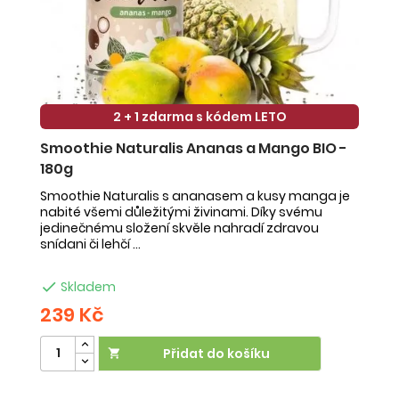
2 + 1 zdarma s kódem LETO
Smoothie Naturalis Ananas a Mango BIO -
S
180g
-
Smoothie Naturalis s ananasem a kusy manga je
Sm
nabité všemi důležitými živinami. Díky svému
ob
jedinečnému složení skvěle nahradí zdravou
ne
snídani či lehčí ...
na

Skladem
239 Kč
2
Přidat do košíku
