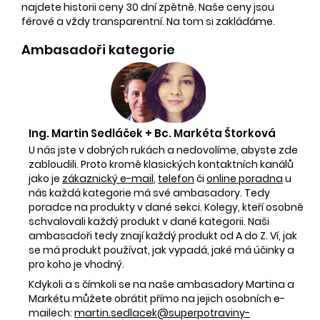
najdete historii ceny 30 dní zpětně. Naše ceny jsou
férové a vždy transparentní. Na tom si zakládáme.
Ambasadoři kategorie
Ing. Martin Sedláček + Bc. Markéta Štorková
U nás jste v dobrých rukách a nedovolíme, abyste zde
zabloudili. Proto kromě klasických kontaktních kanálů
jako je
zákaznický e-mail
,
telefon
či
online poradna
u
nás každá kategorie má své ambasadory. Tedy
poradce na produkty v dané sekci. Kolegy, kteří osobně
schvalovali každý produkt v dané kategorii. Naši
ambasadoři tedy znají každý produkt od A do Z. Ví, jak
se má produkt používat, jak vypadá, jaké má účinky a
pro koho je vhodný.
Kdykoli a s čímkoli se na naše ambasadory Martina a
Markétu můžete obrátit přímo na jejich osobních e-
mailech:
martin.sedlacek@superpotraviny-