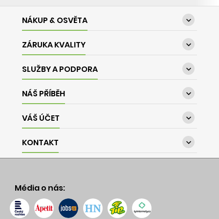
NÁKUP & OSVĚTA

ZÁRUKA KVALITY

SLUŽBY A PODPORA

NÁŠ PŘÍBĚH

VÁŠ ÚČET

KONTAKT

Média o nás: