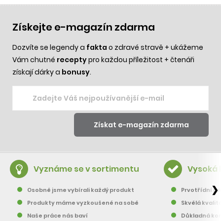
Získejte e-magazín zdarma
Dozvíte se legendy a
fakta
o zdravé stravě + ukážeme
Vám chutné
recepty
pro každou příležitost + čtenáři
získají dárky a
bonusy
.
Vyznáme se v sortimentu
Vysoká 
❯
Osobně jsme vybírali každý produkt
Prvotřídní pě
Produkty máme vyzkoušené na sobě
Skvělá kvalit
Naše práce nás baví
Důkladná kon