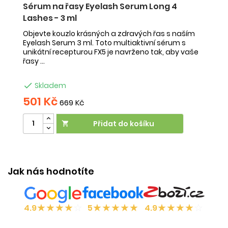
5
Sérum na řasy Eyelash Serum Long 4
P
Lashes - 3 ml
l
Objevte kouzlo krásných a zdravých řas s naším
Pr
Eyelash Serum 3 ml. Toto multiaktivní sérum s
i 
unikátní recepturou FX5 je navrženo tak, aby vaše
Př
řasy ...

Skladem
501 Kč
2
669 Kč
Přidat do košíku

Účinek:
růst vlasů
Ú
Jak nás hodnotíte
★
★
★
★
☆
★
★
★
★
★
★
★
★
★
☆
4.9
5
4.9