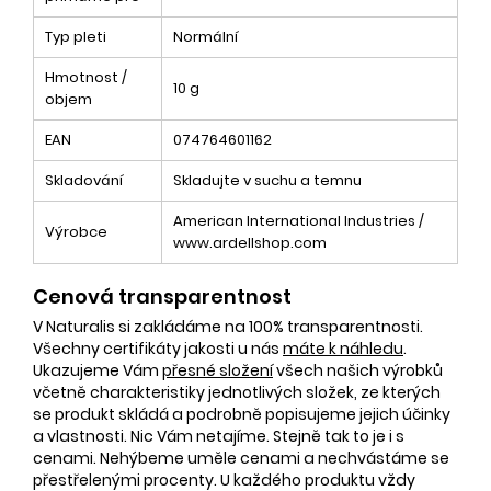
Typ pleti
Normální
Hmotnost /
10 g
objem
EAN
074764601162
Skladování
Skladujte v suchu a temnu
American International Industries /
Výrobce
www.ardellshop.com
Cenová transparentnost
V Naturalis si zakládáme na 100% transparentnosti.
Všechny certifikáty jakosti u nás
máte k náhledu
.
Ukazujeme Vám
přesné složení
všech našich výrobků
včetně charakteristiky jednotlivých složek, ze kterých
se produkt skládá a podrobně popisujeme jejich účinky
a vlastnosti. Nic Vám netajíme. Stejně tak to je i s
cenami. Nehýbeme uměle cenami a nechvástáme se
přestřelenými procenty. U každého produktu vždy