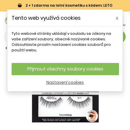
2 + 1 zdarma na letní kosmetiku s kódem: LETO
0
Tento web využívá cookies
x


Košík
Účet
Menu
Tyto webové stránky ukládají v souladu se zákony na
search
vaše zařízení soubory, obecně nazývané cookies.
Odsouhlaste prosím nastavení cookies souborů pro
Séra na řasy a obočí
použití webu.
Ardell Faux Mink Lashes 817
Přijmout všechny soubory cookies
Nastavení cookies