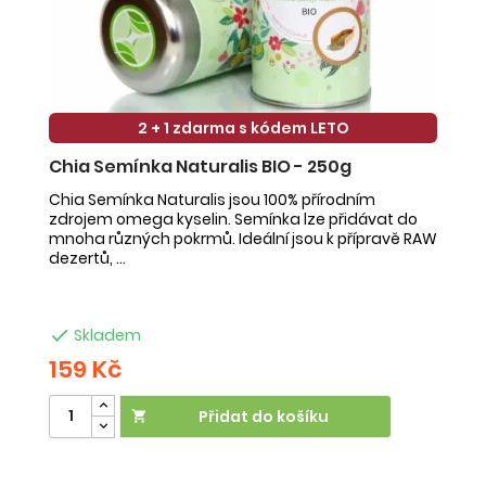
2 + 1 zdarma s kódem LETO
Chia Semínka Naturalis BIO - 250g
K
Chia Semínka Naturalis jsou 100% přírodním
K
zdrojem omega kyselin. Semínka lze přidávat do
bí
mnoha různých pokrmů. Ideální jsou k přípravě RAW
v 
dezertů, ...
se

Skladem
159 Kč
2
Přidat do košíku

Účinek:
zažívání
•
vysoký cholesterol
Vliv na orgán:
Ú
srdce
o