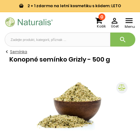
2 + 1 zdarma na letní kosmetiku s kódem: LETO
0


Košík
Účet
Menu
search
Semínka
Konopné semínko Grizly - 500 g