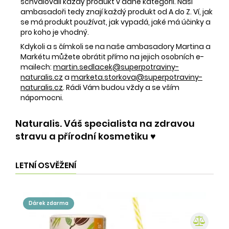
schvalovali každý produkt v dané kategorii. Naši
ambasadoři tedy znají každý produkt od A do Z. Ví, jak
se má produkt používat, jak vypadá, jaké má účinky a
pro koho je vhodný.
Kdykoli a s čímkoli se na naše ambasadory Martina a
Markétu můžete obrátit přímo na jejich osobních e-
mailech:
martin.sedlacek@superpotraviny-
naturalis.cz
a
marketa.storkova@superpotraviny-
naturalis.cz
. Rádi Vám budou vždy a se vším
nápomocni.
Naturalis. Váš specialista na zdravou
stravu a přírodní kosmetiku ♥️
LETNÍ OSVĚŽENÍ
dárek zdarma