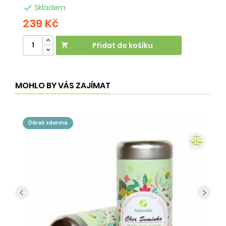

Skladem
239 Kč
2
Přidat do košíku

MOHLO BY VÁS ZAJÍMAT
dárek zdarma