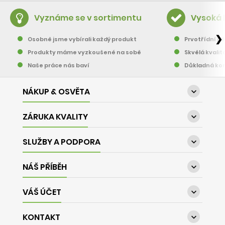
Vyznáme se v sortimentu
Vysoká 
❯
Osobně jsme vybírali každý produkt
Prvotřídní pě
Produkty máme vyzkoušené na sobě
Skvělá kvalit
Naše práce nás baví
Důkladná kon
NÁKUP & OSVĚTA

ZÁRUKA KVALITY

SLUŽBY A PODPORA

NÁŠ PŘÍBĚH

VÁŠ ÚČET

KONTAKT
