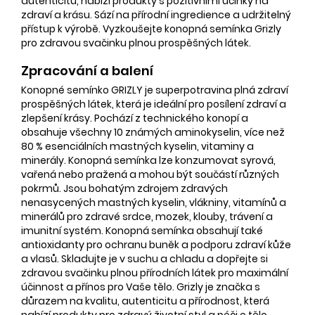
autenticitu, nabízí produkty s pozitivními účinky na
zdraví a krásu. Sází na přírodní ingredience a udržitelný
přístup k výrobě. Vyzkoušejte konopná semínka Grizly
pro zdravou svačinku plnou prospěšných látek.
Zpracování a balení
Konopné semínko GRIZLY je superpotravina plná zdraví
prospěšných látek, která je ideální pro posílení zdraví a
zlepšení krásy. Pochází z technického konopí a
obsahuje všechny 10 známých aminokyselin, více než
80 % esenciálních mastných kyselin, vitaminy a
minerály. Konopná semínka lze konzumovat syrová,
vařená nebo pražená a mohou být součástí různých
pokrmů. Jsou bohatým zdrojem zdravých
nenasycených mastných kyselin, vlákniny, vitamínů a
minerálů pro zdravé srdce, mozek, klouby, trávení a
imunitní systém. Konopná semínka obsahují také
antioxidanty pro ochranu buněk a podporu zdraví kůže
a vlasů. Skladujte je v suchu a chladu a dopřejte si
zdravou svačinku plnou přírodních látek pro maximální
účinnost a přínos pro Vaše tělo. Grizly je značka s
důrazem na kvalitu, autenticitu a přírodnost, která
nabízí produkty pro zdravý životní styl a péči o tělo.