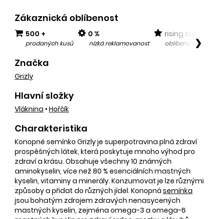
Zákaznická oblíbenost
500 +
0 %
rising star
❯
prodaných kusů
nízká reklamovanost
oblíbený v posled
Značka
Grizly
Hlavní složky
Vláknina
•
Hořčík
Charakteristika
Konopné semínko Grizly je superpotravina plná zdraví
prospěšných látek, která poskytuje mnoho výhod pro
zdraví a krásu. Obsahuje všechny 10 známých
aminokyselin, více než 80 % esenciálních mastných
kyselin, vitaminy a minerály. Konzumovat je lze různými
způsoby a přidat do různých jídel. Konopná
semínka
jsou bohatým zdrojem zdravých nenasycených
mastných kyselin, zejména omega-3 a omega-6