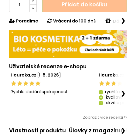
Přidat do košíku
❯
Poradíme
Vrácení do 100 dnů
Dárek v h
Uživatelské recenze e-shopu
Heureka.cz [1. 8. 2026]
Heureka.cz [29. 
Rychle dodání spokojenost
rychlé dodání
❯
add
kvalitně zaba
add
skvělá péče o
add
kvalitní produ
add
Zobrazit více recenzí >>
Vlastnosti produktu
Úlovky z magazínu
Po
❯