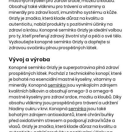
mastných kyselin pro zdraví srdce, mozku a kloubů.
Obsahují také vlákninu pro trávení a vitaminy a
minerály pro zdraví kostí, imunitního systému a kůže.
Grizly je značka, která klade důraz na kvalitu a
autenticitu, nabízí produkty s pozitivními účinky na
zdraví a krásu. Konopné semínko Grizly je ideální volbou
pro ty, kteří preferují zdravý životní styl a péči o své tělo.
Vyzkoušejte konopné semínko Grizly a dopřejte si
zdravou svačinku plnou prospěšných látek.
Vývoj a výroba
Konopné semínko Grizly je superpotravina plná zdraví
prospěšných látek. Pochází z technického konopí, které
je bohaté na esenciální mastné kyseliny, vitaminy a
minerály. Konopná
semínka
jsou vynikajícím zdrojem
kvalitních bílkovin a obsahují omega-3 a omega-6
mastné kyseliny pro zdraví srdce, mozku a kloubů. Díky
obsahu vlákniny jsou prospěšná pro trávení a udržení
hladiny cukru v krvi. Konopná
semínka
jsou také
bohatým zdrojem antioxidantů, které chrání buňky
před oxidativním stresem a podporují zdraví kůže a
vlasů. Grizly je značka, která klade důraz na kvalitu a