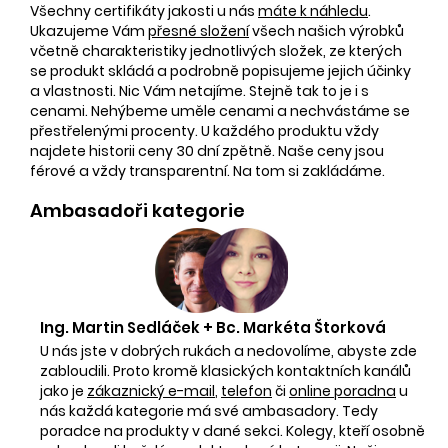
Všechny certifikáty jakosti u nás
máte k náhledu
.
Ukazujeme Vám
přesné složení
všech našich výrobků
včetně charakteristiky jednotlivých složek, ze kterých
se produkt skládá a podrobně popisujeme jejich účinky
a vlastnosti. Nic Vám netajíme. Stejně tak to je i s
cenami. Nehýbeme uměle cenami a nechvástáme se
přestřelenými procenty. U každého produktu vždy
najdete historii ceny 30 dní zpětně. Naše ceny jsou
férové a vždy transparentní. Na tom si zakládáme.
Ambasadoři kategorie
Ing. Martin Sedláček + Bc. Markéta Štorková
U nás jste v dobrých rukách a nedovolíme, abyste zde
zabloudili. Proto kromě klasických kontaktních kanálů
jako je
zákaznický e-mail
,
telefon
či
online poradna
u
nás každá kategorie má své ambasadory. Tedy
poradce na produkty v dané sekci. Kolegy, kteří osobně