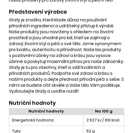
Představení výrobce
Grizly je značka, která klade důraz na používání
přírodních ingrediencí a udržitelný přístup k výrobě.
Naše produkty jsou navrženy s ohledem na životní
prostředí a jsou vhodné pro lidi, kteří se zajímají o
zdravý životní styl a péči o své tělo. Jsme synonymem
pro kvalitu, autenticitu a přírodnost. Naše bio produkty
s pozitivními účinky na zdraví a krásu jsou vysoce
účinné a poskytují maximální přínos pro naše zákazníky.
Grizly je tu pro všechny, kteří si váží kvalitních a
přírodních produktů. Podpořte své zdraví a krásu s
našimi produkty a dejte přednost přírodní péči o sebe. S
námi se budete cítit skvěle a Vaše tělo Vám poděkuje.
Vyzkoušejte Grizly a uvidíte rozdíl!
Nutriční hodnoty
Nutriční hodnoty
Na 100 g
Energetická hodnota:
2 527 kJ / 610 kcal
Tuky:
52 g