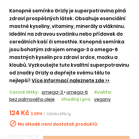
Konopné semínko Grizly je superpotravina plná
zdraví prospěšných látek. Obsahuje esenciální
mastné kyseliny, vitaminy, minerály a vlákninu.
Ideální na zdravou svačinku nebo přídavek do
cereálních kaší či smoothie. Konopná semínka
jsou bohatým zdrojem omega-3 a omega-6
mastných kyselin pro zdraví srdce, mozku a
kloubů. Vyzkoušejte tuto kvalitní superpotravinu
od značky Grizly a dopřejte svému tělu to
nejlepší!
Více informací naleznete zde >>
Cenné látky:
omega-3
•
omega-6
Kvalita:
bez palmového oleje
Vhodný i pro:
vegany
124 Kč
S DPH
|
0.25 Kč s DPH / g

Na skladě není dostatek produktů