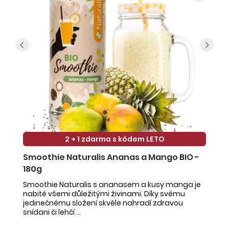
2 + 1 zdarma s kódem LETO
Smoothie Naturalis Ananas a Mango BIO -
S
180g
-
Smoothie Naturalis s ananasem a kusy manga je
Sm
nabité všemi důležitými živinami. Díky svému
ob
jedinečnému složení skvěle nahradí zdravou
ne
snídani či lehčí ...
na