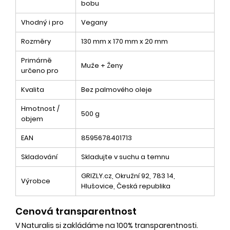
bobu
Vhodný i pro
Vegany
Rozměry
130 mm x 170 mm x 20 mm
Primárně
Muže + Ženy
určeno pro
Kvalita
Bez palmového oleje
Hmotnost /
500 g
objem
EAN
8595678401713
Skladování
Skladujte v suchu a temnu
GRIZLY.cz, Okružní 92, 783 14,
Výrobce
Hlušovice, Česká republika
Cenová transparentnost
V Naturalis si zakládáme na 100% transparentnosti.