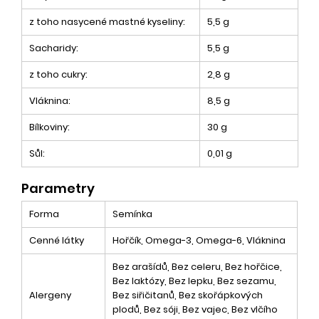
z toho nasycené mastné kyseliny:
5,5 g
Sacharidy:
5,5 g
z toho cukry:
2,8 g
Vláknina:
8,5 g
Bílkoviny:
30 g
Sůl:
0,01 g
Parametry
Forma
Semínka
Cenné látky
Hořčík, Omega-3, Omega-6, Vláknina
Bez arašídů, Bez celeru, Bez hořčice,
Bez laktózy, Bez lepku, Bez sezamu,
Alergeny
Bez siřičitanů, Bez skořápkových
plodů, Bez sóji, Bez vajec, Bez vlčího