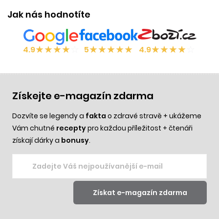
Jak nás hodnotíte
★
★
★
★
☆
★
★
★
★
★
★
★
★
★
☆
4.9
5
4.9
Získejte e-magazín zdarma
Dozvíte se legendy a
fakta
o zdravé stravě + ukážeme
Vám chutné
recepty
pro každou příležitost + čtenáři
získají dárky a
bonusy
.