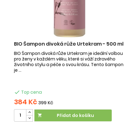
l
BIO Šampon divoká růže Urtekram - 500 ml
B
BIO Šampon divoká růže Urtekram je ideální volbou
BI
pro ženy v každém věku, které si váží zdravého
ša
životního stylu a péče o svou krásu. Tento šampon
oc
je ...
ve

Top cena
384 Kč
2
399 Kč
Přidat do košíku
