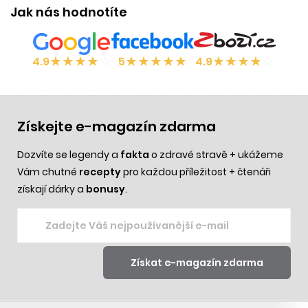
Jak nás hodnotíte
★
★
★
★
☆
★
★
★
★
★
★
★
★
★
☆
4.9
5
4.9
Získejte e-magazín zdarma
Dozvíte se legendy a
fakta
o zdravé stravě + ukážeme
Vám chutné
recepty
pro každou příležitost + čtenáři
získají dárky a
bonusy
.