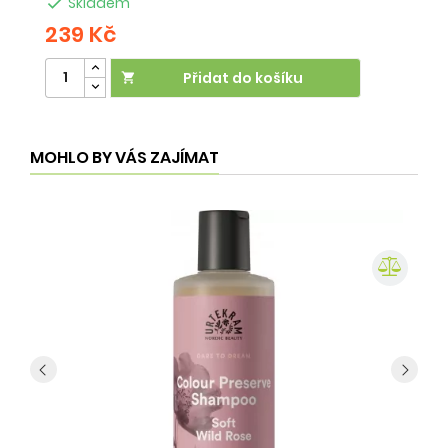

Skladem
239 Kč
2
Přidat do košíku

MOHLO BY VÁS ZAJÍMAT