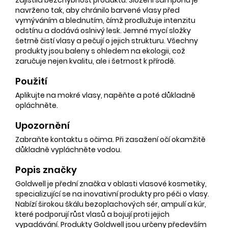
navrženo tak, aby chránilo barvené vlasy před
vymýváním a blednutím, čímž prodlužuje intenzitu
odstínu a dodává oslnivý lesk. Jemné mycí složky
šetrně čistí vlasy a pečují o jejich strukturu. Všechny
produkty jsou baleny s ohledem na ekologii, což
zaručuje nejen kvalitu, ale i šetrnost k přírodě.
Použití
Aplikujte na mokré vlasy, napěňte a poté důkladně
opláchněte.
Upozornění
Zabraňte kontaktu s očima. Při zasažení očí okamžitě
důkladně vypláchněte vodou.
Popis značky
Goldwell je přední značka v oblasti vlasové kosmetiky,
specializující se na inovativní produkty pro péči o vlasy.
Nabízí širokou škálu bezoplachových sér, ampulí a kúr,
které podporují růst vlasů a bojují proti jejich
vypadávání. Produkty Goldwell jsou určeny především