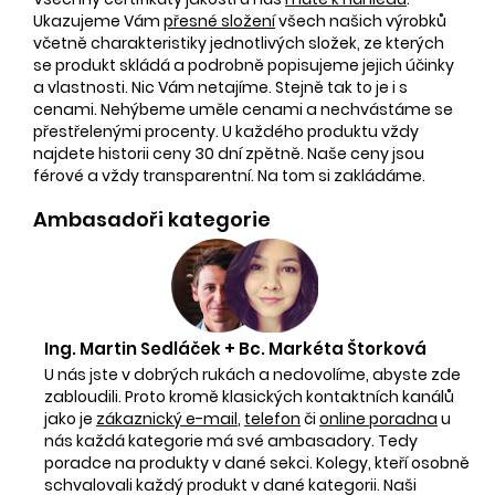
Ukazujeme Vám
přesné složení
všech našich výrobků
včetně charakteristiky jednotlivých složek, ze kterých
se produkt skládá a podrobně popisujeme jejich účinky
a vlastnosti. Nic Vám netajíme. Stejně tak to je i s
cenami. Nehýbeme uměle cenami a nechvástáme se
přestřelenými procenty. U každého produktu vždy
najdete historii ceny 30 dní zpětně. Naše ceny jsou
férové a vždy transparentní. Na tom si zakládáme.
Ambasadoři kategorie
Ing. Martin Sedláček + Bc. Markéta Štorková
U nás jste v dobrých rukách a nedovolíme, abyste zde
zabloudili. Proto kromě klasických kontaktních kanálů
jako je
zákaznický e-mail
,
telefon
či
online poradna
u
nás každá kategorie má své ambasadory. Tedy
poradce na produkty v dané sekci. Kolegy, kteří osobně
schvalovali každý produkt v dané kategorii. Naši