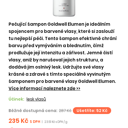
Pečující šampon Goldwell Elumen je ideálním
spojencem pro barvené vlasy, které si zaslouží
tu nejlepší péči. Tento šampon efektivně chrání
barvu před vymýváním a blednutím, čímž
prodlužuje její intenzitu a zářivost. Jemně čistí
vlasy, aniž by narušoval jejich strukturu, a
dodává jim oslnivý lesk. Udržujte své vlasy
krásné a zdravé s tímto speciálně vyvinutým
šamponem pro barvené vlasy Goldwell Elumen.
Více informací naleznete zde >>
Účinek:
lesk vlasů
Běžně dostupná cena:
287 Kč
Ušetříte: 52 Kč
235 Kč
S DPH
|
23.51 Kč s DPH / g