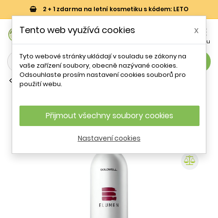
2 + 1 zdarma na letní kosmetiku s kódem: LETO
0
Tento web využívá cookies
x


Košík
Účet
Menu
Tyto webové stránky ukládají v souladu se zákony na
search
vaše zařízení soubory, obecně nazývané cookies.
Odsouhlaste prosím nastavení cookies souborů pro
Šampony na barvené vlasy
použití webu.
Pečující šampon pro barvené vlasy
Elumen (Color Shampoo) Goldwell -
250 ml
Přijmout všechny soubory cookies
Nastavení cookies
- 18 %