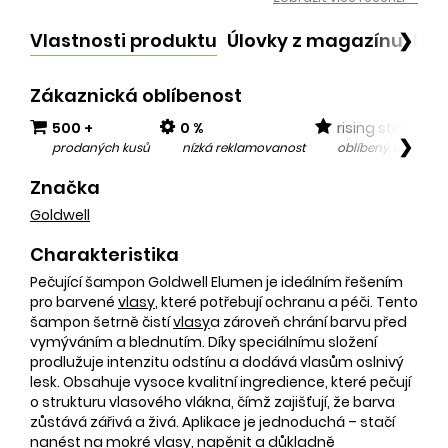
Vlastnosti produktu
Úlovky z magazínu
Po
❯
Zákaznická oblíbenost
500 +
0 %
rising star
❯
prodaných kusů
nízká reklamovanost
oblíbený v posled
Značka
Goldwell
Charakteristika
Pečující šampon Goldwell Elumen je ideálním řešením
pro barvené
vlasy
, které potřebují ochranu a péči. Tento
šampon šetrně čistí
vlasy
a zároveň chrání barvu před
vymýváním a blednutím. Díky speciálnímu složení
prodlužuje intenzitu odstínu a dodává vlasům oslnivý
lesk. Obsahuje vysoce kvalitní ingredience, které pečují
o strukturu vlasového vlákna, čímž zajišťují, že barva
zůstává zářivá a živá. Aplikace je jednoduchá – stačí
nanést na mokré
vlasy
, napěnit a důkladně