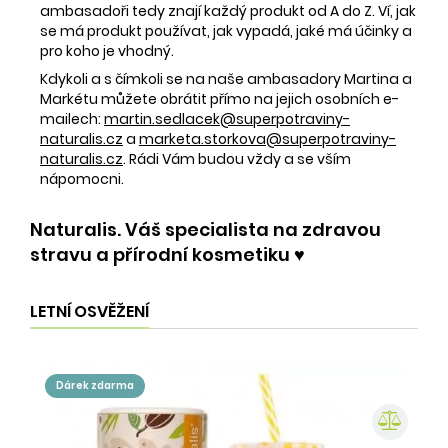
ambasadoři tedy znají každý produkt od A do Z. Ví, jak
se má produkt používat, jak vypadá, jaké má účinky a
pro koho je vhodný.
Kdykoli a s čímkoli se na naše ambasadory Martina a
Markétu můžete obrátit přímo na jejich osobních e-
mailech:
martin.sedlacek@superpotraviny-
naturalis.cz
a
marketa.storkova@superpotraviny-
naturalis.cz
. Rádi Vám budou vždy a se vším
nápomocni.
Naturalis. Váš specialista na zdravou
stravu a přírodní kosmetiku ♥️
LETNÍ OSVĚŽENÍ
dárek zdarma