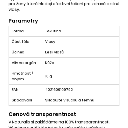
pro ženy, které hledají efektivní řešení pro zdravé a silné
vlasy.
Parametry
Forma
Tekutina
Část těla
Vlasy
Účinek
Lesk vlasů
Vliv na orgán
Kůže
Hmotnost /
10 g
objem
EAN
4021609109792
Skladování
Skladujte v suchu a temnu
Cenová transparentnost
V Naturalis si zakládáme na 100% transparentnosti.
Všechny certifikáty jakosti u nás
máte k náhledu
.