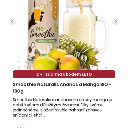
2 + 1 zdarma s kódem LETO
Smoothie Naturalis Ananas a Mango BIO -
S
180g
-
Smoothie Naturalis s ananasem a kusy manga je
Sm
nabité všemi důležitými živinami. Díky svému
ob
jedinečnému složení skvěle nahradí zdravou
ne
snídani či lehčí ...
na