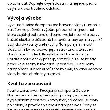
opláchnout. Dopřejte svým vlasům tu nejlepší péči a
užijte si krásu trvalého odstínu.
Vývoj a výroba
Vývoj Pečujícího šamponu pro barvené vlasy Elumen je
založen na pečlivém výběru přírodních ingrediencí,
které zajišťují ochranu a dlouhotrvající intenzitu barvy.
Každá složka je důkladně testována, aby splnila vysoké
standardy kvality a efektivity. Šampon jemně čistí
vlasy, aniž by narušoval jejich strukturu, a zároveň
dodává oslnivý lesk. Při výrobě se klade důraz na
udržitelnost a etický přístup, což zaručuje, že každý
produkt je šetrný k životnímu prostředí. S Pečujícím
šamponem Elumen si můžete být jisti, že vaše barvené
vlasy budou chráněny a zářivé.
Kvalita zpracování
Kvalita zpracování Pečujícího šamponu Goldwell
Elumen je zajištěna precizními postupy v čistém a
hygienickém prostředí. Každý krok, od výběru surovin
po balení, je prováděn s maximální pečlivostí, aby se
zajistila bezchybnost produktu. Složení šamponu je