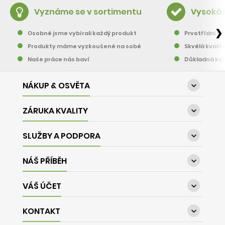
Vyznáme se v sortimentu
Vysoká 
❯
Osobně jsme vybírali každý produkt
Prvotřídní pě
Produkty máme vyzkoušené na sobě
Skvělá kvalit
Naše práce nás baví
Důkladná kon
NÁKUP & OSVĚTA

ZÁRUKA KVALITY

SLUŽBY A PODPORA

NÁŠ PŘÍBĚH

VÁŠ ÚČET

KONTAKT
