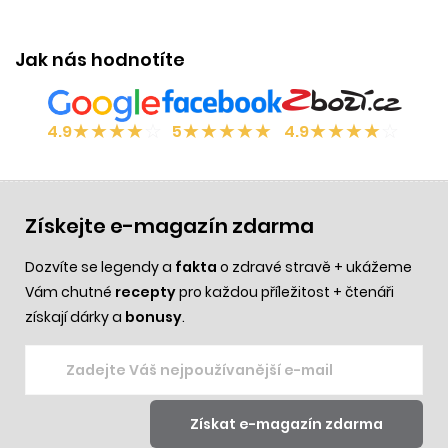
Jak nás hodnotíte
★
★
★
★
☆
★
★
★
★
★
★
★
★
★
☆
4.9
5
4.9
Získejte e-magazín zdarma
Dozvíte se legendy a
fakta
o zdravé stravě + ukážeme
Vám chutné
recepty
pro každou příležitost + čtenáři
získají dárky a
bonusy
.