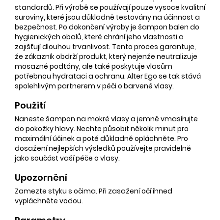
standardů. Při výrobě se používají pouze vysoce kvalitní
suroviny, které jsou důkladně testovány na účinnost a
bezpečnost. Po dokončení výroby je šampon balen do
hygienických obalů, které chrání jeho vlastnosti a
zajišťují dlouhou trvanlivost. Tento proces garantuje,
že zákazník obdrží produkt, který nejenže neutralizuje
mosazné podtóny, ale také poskytuje vlasům
potřebnou hydrataci a ochranu. Alter Ego se tak stává
spolehlivým partnerem v péči o barvené vlasy.
Použití
Naneste šampon na mokré vlasy a jemně vmasírujte
do pokožky hlavy. Nechte působit několik minut pro
maximální účinek a poté důkladně opláchněte. Pro
dosažení nejlepších výsledků používejte pravidelně
jako součást vaší péče o vlasy.
Upozornění
Zamezte styku s očima. Při zasažení očí ihned
vypláchněte vodou.