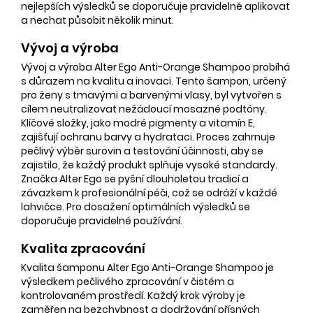
nejlepších výsledků se doporučuje pravidelně aplikovat
a nechat působit několik minut.
Vývoj a výroba
Vývoj a výroba Alter Ego Anti-Orange Shampoo probíhá
s důrazem na kvalitu a inovaci. Tento šampon, určený
pro ženy s tmavými a barvenými vlasy, byl vytvořen s
cílem neutralizovat nežádoucí mosazné podtóny.
Klíčové složky, jako modré pigmenty a vitamín E,
zajišťují ochranu barvy a hydrataci. Proces zahrnuje
pečlivý výběr surovin a testování účinnosti, aby se
zajistilo, že každý produkt splňuje vysoké standardy.
Značka Alter Ego se pyšní dlouholetou tradicí a
závazkem k profesionální péči, což se odráží v každé
lahvičce. Pro dosažení optimálních výsledků se
doporučuje pravidelné používání.
Kvalita zpracování
Kvalita šamponu Alter Ego Anti-Orange Shampoo je
výsledkem pečlivého zpracování v čistém a
kontrolovaném prostředí. Každý krok výroby je
zaměřen na bezchybnost a dodržování přísných