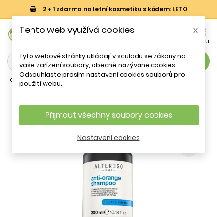
2 + 1 zdarma na letní kosmetiku s kódem: LETO
0
Tento web využívá cookies
x


Košík
Účet
Menu
Tyto webové stránky ukládají v souladu se zákony na
search
vaše zařízení soubory, obecně nazývané cookies.
Odsouhlaste prosím nastavení cookies souborů pro
Šampony na barvené vlasy
použití webu.
Alter Ego Anti-Orange Shampoo 300
ml
Přijmout všechny soubory cookies
- 7 %
Nastavení cookies