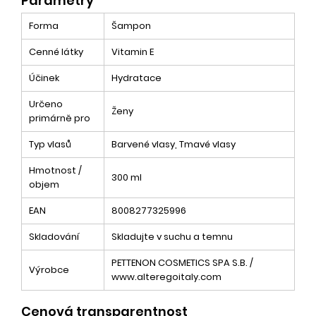
Parametry
Forma
Šampon
Cenné látky
Vitamin E
Účinek
Hydratace
Určeno
Ženy
primárně pro
Typ vlasů
Barvené vlasy, Tmavé vlasy
Hmotnost /
300 ml
objem
EAN
8008277325996
Skladování
Skladujte v suchu a temnu
PETTENON COSMETICS SPA S.B. /
Výrobce
www.alteregoitaly.com
Cenová transparentnost