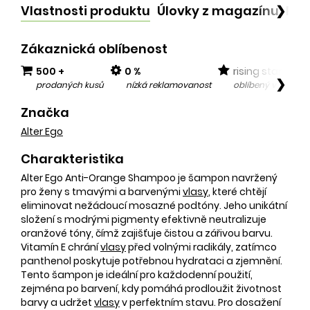
Vlastnosti produktu
Úlovky z magazínu
Po
❯
Zákaznická oblíbenost
500 +
0 %
rising star
❯
prodaných kusů
nízká reklamovanost
oblíbený v posled
Značka
Alter Ego
Charakteristika
Alter Ego Anti-Orange Shampoo je šampon navržený
pro ženy s tmavými a barvenými
vlasy
, které chtějí
eliminovat nežádoucí mosazné podtóny. Jeho unikátní
složení s modrými pigmenty efektivně neutralizuje
oranžové tóny, čímž zajišťuje čistou a zářivou barvu.
Vitamín E chrání
vlasy
před volnými radikály, zatímco
panthenol poskytuje potřebnou hydrataci a zjemnění.
Tento šampon je ideální pro každodenní použití,
zejména po barvení, kdy pomáhá prodloužit životnost
barvy a udržet
vlasy
v perfektním stavu. Pro dosažení