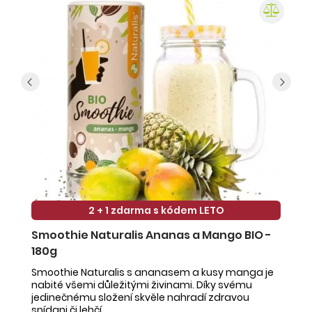
2 + 1 zdarma s kódem LETO
Smoothie Naturalis Ananas a Mango BIO -
S
180g
-
Smoothie Naturalis s ananasem a kusy manga je
Sm
nabité všemi důležitými živinami. Díky svému
ob
jedinečnému složení skvěle nahradí zdravou
ne
snídani či lehčí ...
na