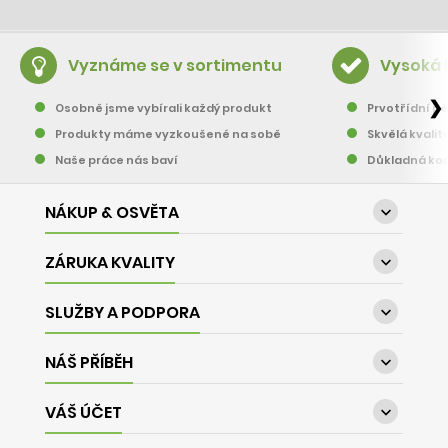
Vyznáme se v sortimentu
Vysoká 
❯
Osobně jsme vybírali každý produkt
Prvotřídní pě
Produkty máme vyzkoušené na sobě
Skvělá kvalit
Naše práce nás baví
Důkladná kon
NÁKUP & OSVĚTA

ZÁRUKA KVALITY

SLUŽBY A PODPORA

NÁŠ PŘÍBĚH

VÁŠ ÚČET
