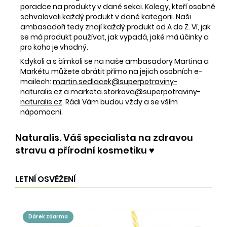
poradce na produkty v dané sekci. Kolegy, kteří osobně
schvalovali každý produkt v dané kategorii. Naši
ambasadoři tedy znají každý produkt od A do Z. Ví, jak
se má produkt používat, jak vypadá, jaké má účinky a
pro koho je vhodný.
Kdykoli a s čímkoli se na naše ambasadory Martina a
Markétu můžete obrátit přímo na jejich osobních e-
mailech:
martin.sedlacek@superpotraviny-
naturalis.cz
a
marketa.storkova@superpotraviny-
naturalis.cz
. Rádi Vám budou vždy a se vším
nápomocni.
Naturalis. Váš specialista na zdravou
stravu a přírodní kosmetiku ♥️
LETNÍ OSVĚŽENÍ
dárek zdarma