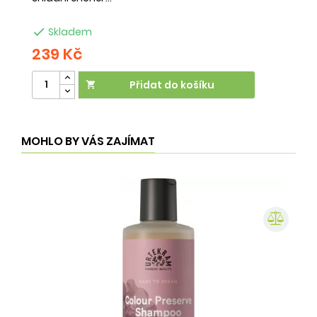

Skladem
239 Kč
2
Přidat do košíku

MOHLO BY VÁS ZAJÍMAT