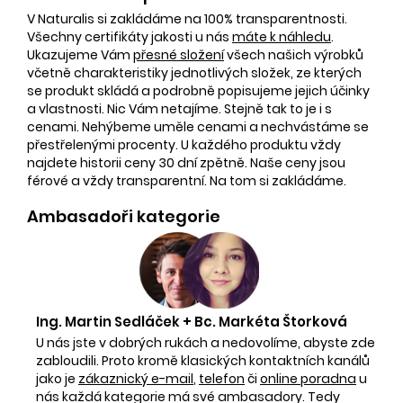
V Naturalis si zakládáme na 100% transparentnosti.
Všechny certifikáty jakosti u nás
máte k náhledu
.
Ukazujeme Vám
přesné složení
všech našich výrobků
včetně charakteristiky jednotlivých složek, ze kterých
se produkt skládá a podrobně popisujeme jejich účinky
a vlastnosti. Nic Vám netajíme. Stejně tak to je i s
cenami. Nehýbeme uměle cenami a nechvástáme se
přestřelenými procenty. U každého produktu vždy
najdete historii ceny 30 dní zpětně. Naše ceny jsou
férové a vždy transparentní. Na tom si zakládáme.
Ambasadoři kategorie
Ing. Martin Sedláček + Bc. Markéta Štorková
U nás jste v dobrých rukách a nedovolíme, abyste zde
zabloudili. Proto kromě klasických kontaktních kanálů
jako je
zákaznický e-mail
,
telefon
či
online poradna
u
nás každá kategorie má své ambasadory. Tedy