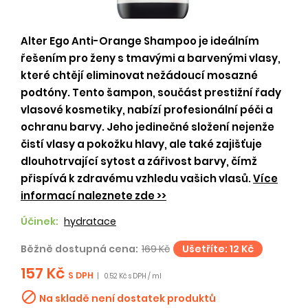
Alter Ego Anti-Orange Shampoo je ideálním
řešením pro ženy s tmavými a barvenými vlasy,
které chtějí eliminovat nežádoucí mosazné
podtóny. Tento šampon, součást prestižní řady
vlasové kosmetiky, nabízí profesionální péči a
ochranu barvy. Jeho jedinečné složení nejenže
čistí vlasy a pokožku hlavy, ale také zajišťuje
dlouhotrvající sytost a zářivost barvy, čímž
přispívá k zdravému vzhledu vašich vlasů.
Více
informací naleznete zde >>
Účinek:
hydratace
Běžně dostupná cena:
169 Kč
Ušetříte: 12 Kč
157 Kč
S DPH
|
0.52 Kč s DPH / ml

Na skladě není dostatek produktů