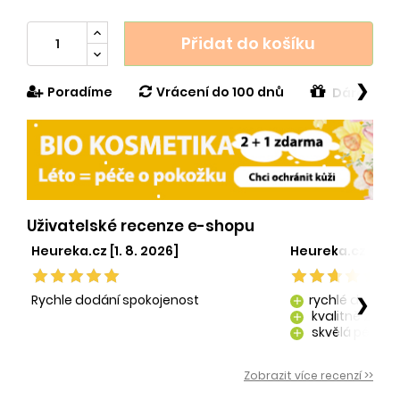
Přidat do košíku
❯
Poradíme
Vrácení do 100 dnů
Dárek v h
Uživatelské recenze e-shopu
Heureka.cz [1. 8. 2026]
Heureka.cz [29. 
Rychle dodání spokojenost
rychlé dodání
❯
add
kvalitně zaba
add
skvělá péče o
add
kvalitní produ
add
Zobrazit více recenzí >>