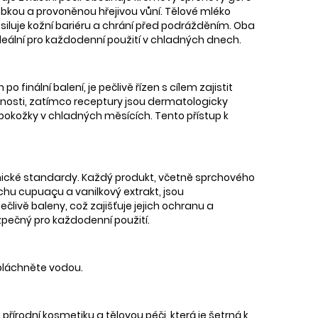
ebkou a provoněnou hřejivou vůní. Tělové mléko
iluje kožní bariéru a chrání před podrážděním. Oba
deální pro každodenní použití v chladných dnech.
 finální balení, je pečlivě řízen s cílem zajistit
astnosti, zatímco receptury jsou dermatologicky
pokožky v chladných měsících. Tento přístup k
nické standardy. Každý produkt, včetně sprchového
řechu cupuaçu a vanilkový extrakt, jsou
člivě baleny, což zajišťuje jejich ochranu a
zpečný pro každodenní použití.
ypláchněte vodou.
řírodní kosmetiku a tělovou péči, která je šetrná k