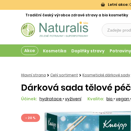
Letní akce:
O
Tradiční český výrobce zdravé stravy a bio kosmetiky
Akce
Kosmetika
Doplňky stravy
Potravin
Hlavní strana
Celý sortiment
Kosmetické dárkové sady
Dárková sada tělové péč
Účinek:
hydratace
•
vyživení
Kvalita:
bio
•
vegan
- 20 %