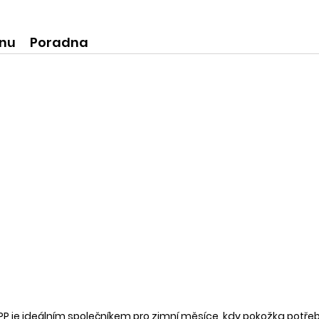
ní produkty
krásné praktické dóze-lze použít
na super praktické dárečky:-)
ínu
Poradna
P je ideálním společníkem pro zimní měsíce, kdy pokožka potřeb