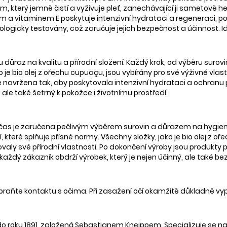
, který jemně čistí a vyživuje pleť, zanechávající ji sametově h
a vitaminem E poskytuje intenzivní hydrataci a regeneraci, pos
logicky testovány, což zaručuje jejich bezpečnost a účinnost. I
ůraz na kvalitu a přírodní složení. Každý krok, od výběru surovin po
o je bio olej z ořechu cupuaçu, jsou vybírány pro své výživné vl
e navržena tak, aby poskytovala intenzivní hydrataci a ochranu 
 ale také šetrný k pokožce i životnímu prostředí.
í čas je zaručena pečlivým výběrem surovin a důrazem na hygie
 které splňuje přísné normy. Všechny složky, jako je bio olej z o
ly své přírodní vlastnosti. Po dokončení výroby jsou produkty pe
aždý zákazník obdrží výrobek, který je nejen účinný, ale také be
Zabraňte kontaktu s očima. Při zasažení očí okamžitě důkladně v
o roku 1891, založená Sebastianem Kneippem. Specializuje se na p