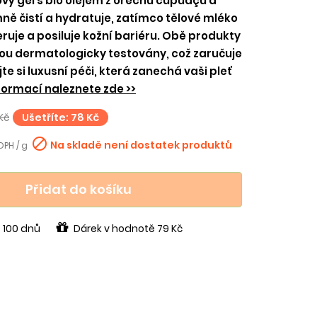
ý gel s bio olejem z ořechu cupuaçu a
ě čistí a hydratuje, zatímco tělové mléko
ruje a posiluje kožní bariéru. Obě produkty
sou dermatologicky testovány, což zaručuje
te si luxusní péči, která zanechá vaši pleť
formací naleznete zde >>
Kč
Ušetříte: 78 Kč

Na skladě není dostatek produktů
DPH / g
Přidat do košíku
 100 dnů
Dárek v hodnotě 79 Kč