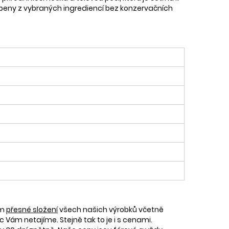
robeny z vybraných ingrediencí bez konzervačních
ám
přesné složení
všech našich výrobků včetně
c Vám netajíme. Stejně tak to je i s cenami.