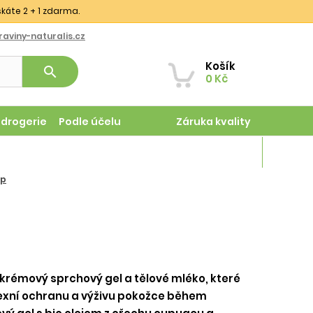
skáte 2 + 1 zdarma.
aviny-naturalis.cz
Košík
search
0 Kč
odrogerie
Podle účelu
Záruka kvality
Magazín
pp
krémový sprchový gel a tělové mléko, které
exní ochranu a výživu pokožce během