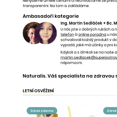
Nehýbeme uměle cenami a nechvástáme se přestřele
transparentní. Na tom si zakládáme.
Ambasadoři kategorie
Ing. Martin Sedláček + Bc.
U nás jste v dobrých rukách a 
telefon
či
online poradna
u nás
schvalovali každý produkt v dan
vypadá, jaké má účinky a pro k
Kdykoli a s čímkoli se na naš
martin.sedlacek@superpotravi
nápomocni.
Naturalis. Váš specialista na zdravou 
LETNÍ OSVĚŽENÍ
dárek zdarma
dáre