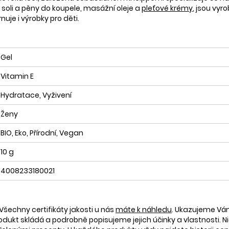
, soli a pěny do koupele, masážní oleje a
pleťové krémy
, jsou vy
uje i výrobky pro děti.
Gel
Vitamin E
Hydratace, Vyživení
Ženy
BIO, Eko, Přírodní, Vegan
10 g
4008233180021
Všechny certifikáty jakosti u nás
máte k náhledu
. Ukazujeme V
rodukt skládá a podrobně popisujeme jejich účinky a vlastnosti. Ni