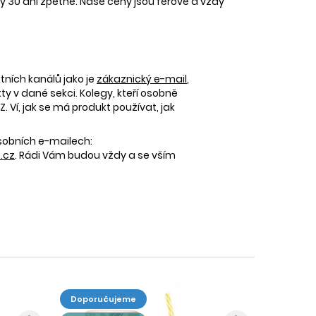
30 dní zpětně. Naše ceny jsou férové a vždy
tních kanálů jako je
zákaznický e-mail
,
 v dané sekci. Kolegy, kteří osobně
 Ví, jak se má produkt používat, jak
osobních e-mailech:
.cz
. Rádi Vám budou vždy a se vším
doporučujeme