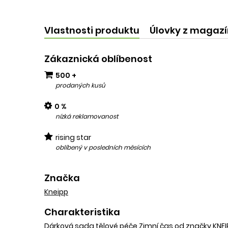
kvalit
add
Vlastnosti produktu
Úlovky z magaz
Zákaznická oblíbenost
500 +
prodaných kusů
0 %
nízká reklamovanost
rising star
oblíbený v posledních měsících
Značka
Kneipp
Charakteristika
Dárková sada tělové péče Zimní čas od značky KNEIP