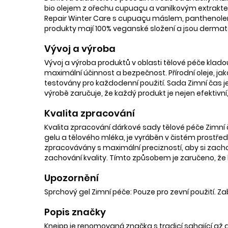
bio olejem z ořechu cupuaçu a vanilkovým extraktem
Repair Winter Care s cupuaçu máslem, panthenolem 
produkty mají 100% veganské složení a jsou dermato
Vývoj a výroba
Vývoj a výroba produktů v oblasti tělové péče kladou d
maximální účinnost a bezpečnost. Přírodní oleje, jak
testovány pro každodenní použití. Sada Zimní čas j
výrobě zaručuje, že každý produkt je nejen efektivní,
Kvalita zpracování
Kvalita zpracování dárkové sady tělové péče Zimn
gelu a tělového mléka, je vyráběn v čistém prostředí,
zpracovávány s maximální precizností, aby si zachova
zachování kvality. Tímto způsobem je zaručeno, že k
Upozornění
Sprchový gel Zimní péče: Pouze pro zevní použití. 
Popis značky
Kneipp je renomovaná značka s tradicí sahající až d