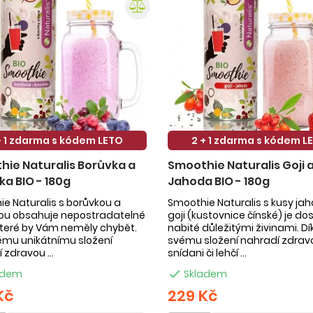
+ 1 zdarma s kódem LETO
2 + 1 zdarma s kódem L
ie Naturalis Borůvka a
Smoothie Naturalis Goji 
ka BIO - 180g
Jahoda BIO - 180g
e Naturalis s borůvkou a
Smoothie Naturalis s kusy ja
kou obsahuje nepostradatelné
goji (kustovnice čínské) je do
 které by Vám neměly chybět.
nabité důležitými živinami. Dí
ému unikátnímu složení
svému složení nahradí zdrav
 zdravou ...
snídani či lehčí ...
adem

Skladem
Kč
229 Kč