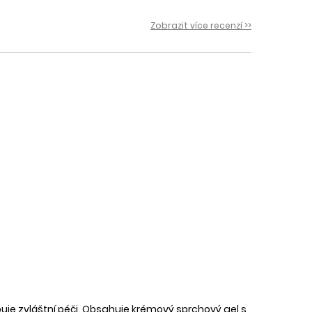
 i
Zobrazit více recenzí >>
uje zvláštní péči. Obsahuje krémový sprchový gel s