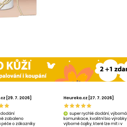
cz [29. 7. 2026]
Heureka.cz [27. 7. 2026]
 dodání
super rychlé dodání, výborná
add
tně zabaleno
komunikace, kvalitní bio výrobky
 péče o zákazníky
výborné čajíky, které lze mít i v