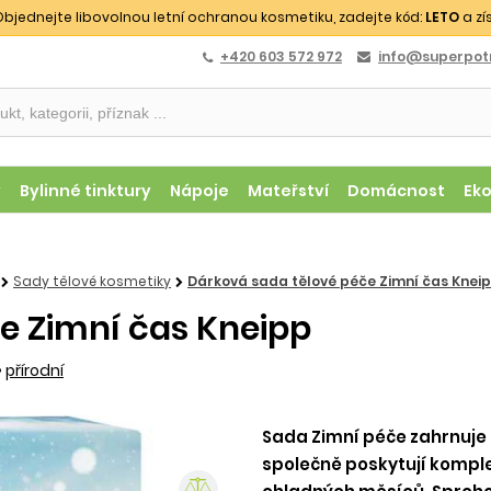
bjednejte libovolnou letní ochranou kosmetiku, zadejte kód:
LETO
a zí
+420 603 572 972
info@superpotr
y
Bylinné tinktury
Nápoje
Mateřství
Domácnost
Ek
Sady tělové kosmetiky
Dárková sada tělové péče Zimní čas Knei
e Zimní čas Kneipp
•
přírodní
Sada Zimní péče zahrnuje 
společně poskytují kompl