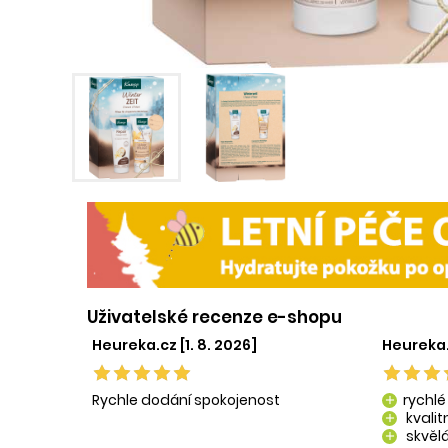
Uživatelské recenze e-shopu
Heureka.cz [1. 8. 2026]
Heureka.
Rychle dodání spokojenost
rychlé
add
kvali
add
skvělá
add