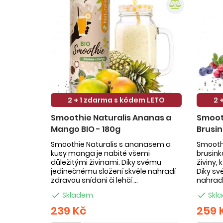
2 + 1 zdarma s kódem LETO
2 
Smoothie Naturalis Ananas a
Smooth
Mango BIO - 180g
Brusin
Smoothie Naturalis s ananasem a
Smoothi
kusy manga je nabité všemi
brusin
důležitými živinami. Díky svému
živiny,
jedinečnému složení skvěle nahradí
Díky sv
zdravou snídani či lehčí ...
nahradí

Skladem

Skl
239 Kč
259 