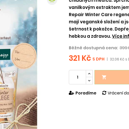
chladných měsíců. Sprchov
vanilkovým extraktem jemn
Repair Winter Care regene
mají veganské složení a j
šetrnost k pokožce. Dopřej
hebkou a zdravou.
Více in
Běžně dostupná cena:
399 
321 Kč
S DPH
|
32.06 Kč s 

Poradíme
Vrácení do