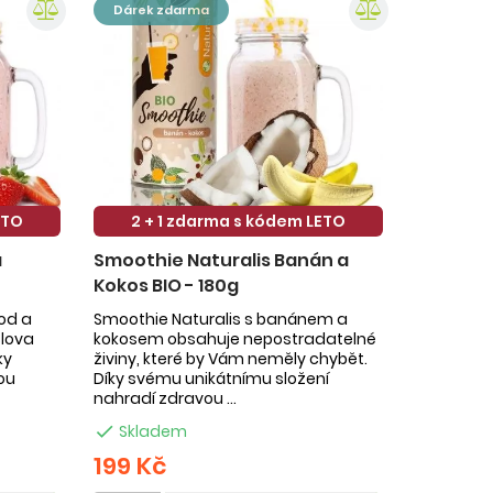
dárek zdarma
ETO
2 + 1 zdarma s kódem LETO
a
Smoothie Naturalis Banán a
Kokos BIO - 180g
hod a
Smoothie Naturalis s banánem a
slova
kokosem obsahuje nepostradatelné
ky
živiny, které by Vám neměly chybět.
ou
Díky svému unikátnímu složení
nahradí zdravou ...

Skladem
199 Kč