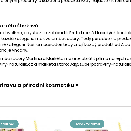
nými procenty. U každého produktu vždy najdete historii ceny 
 Markéta Štorková
nedovolíme, abyste zde zabloudili. Proto kromě klasických kontak
 každá kategorie má své ambasadory. Tedy poradce na produkty
é kategorii. Naši ambasadoři tedy znají každý produkt od A do Z.
oho je vhodný.
e ambasadory Martina a Markétu můžete obrátit přímo na jejich 
ny-naturalis.cz
a
marketa.storkova@superpotraviny-naturalis
stravu a přírodní kosmetiku ♥️
k zdarma
dárek zdarma