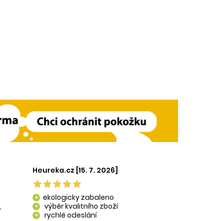
Heureka.cz [15. 7. 2026]
ekologicky zabaleno
add
,
výběr kvalitního zboží
add
rychlé odeslání
add