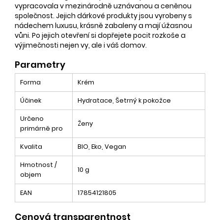
vypracovala v mezinárodně uznávanou a ceněnou
společnost. Jejich dárkové produkty jsou vyrobeny s
nádechem luxusu, krásně zabaleny a mají úžasnou
vůni. Po jejich otevření si dopřejete pocit rozkoše a
výjimečnosti nejen vy, ale i váš domov.
Parametry
Forma
Krém
Účinek
Hydratace, Šetrný k pokožce
Určeno
Ženy
primárně pro
Kvalita
BIO, Eko, Vegan
Hmotnost /
10 g
objem
EAN
17854121805
Cenová transparentnost