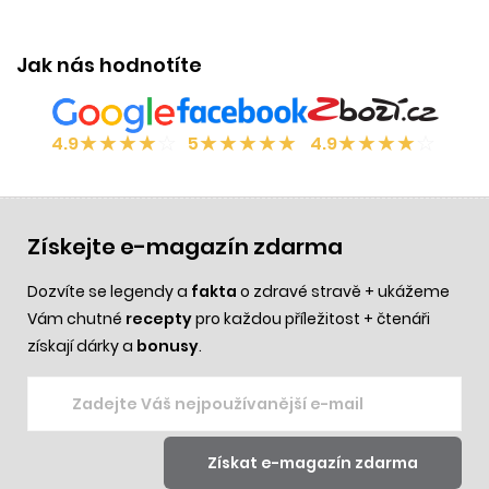
Jak nás hodnotíte
★
★
★
★
☆
★
★
★
★
★
★
★
★
★
☆
4.9
5
4.9
Získejte e-magazín zdarma
Dozvíte se legendy a
fakta
o zdravé stravě + ukážeme
Vám chutné
recepty
pro každou příležitost + čtenáři
získají dárky a
bonusy
.