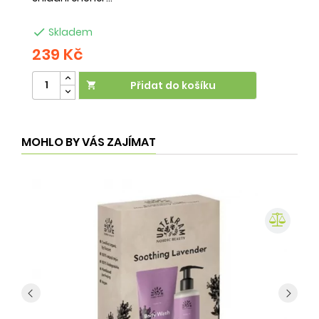

Skladem
239 Kč
2
Přidat do košíku

MOHLO BY VÁS ZAJÍMAT