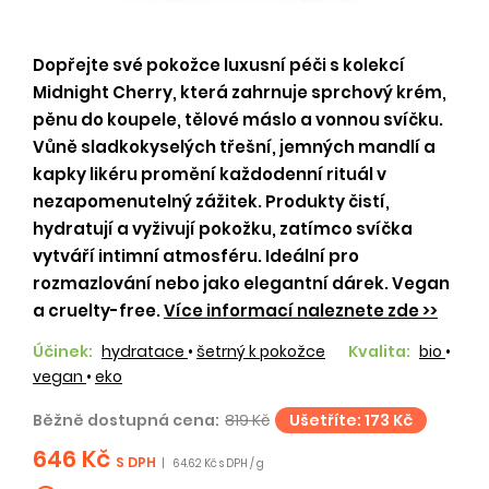
Dopřejte své pokožce luxusní péči s kolekcí
Midnight Cherry, která zahrnuje sprchový krém,
pěnu do koupele, tělové máslo a vonnou svíčku.
Vůně sladkokyselých třešní, jemných mandlí a
kapky likéru promění každodenní rituál v
nezapomenutelný zážitek. Produkty čistí,
hydratují a vyživují pokožku, zatímco svíčka
vytváří intimní atmosféru. Ideální pro
rozmazlování nebo jako elegantní dárek. Vegan
a cruelty-free.
Více informací naleznete zde >>
Účinek:
hydratace
•
šetrný k pokožce
Kvalita:
bio
•
vegan
•
eko
Běžně dostupná cena:
819 Kč
Ušetříte: 173 Kč
646 Kč
S DPH
|
64.62 Kč s DPH / g