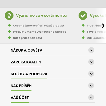
Vyznáme se v sortimentu
Vysoká 
❯
Osobně jsme vybírali každý produkt
Prvotřídní pě
Produkty máme vyzkoušené na sobě
Skvělá kvalit
Naše práce nás baví
Důkladná kon
NÁKUP & OSVĚTA

ZÁRUKA KVALITY

SLUŽBY A PODPORA

NÁŠ PŘÍBĚH

VÁŠ ÚČET
