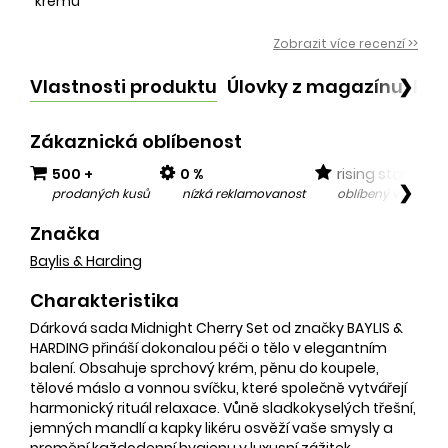
krému
Zobrazit více recenzí >>
Vlastnosti produktu
Úlovky z magazínu
Po
❯
Zákaznická oblíbenost
500 +
0 %
rising star
❯
prodaných kusů
nízká reklamovanost
oblíbený v posled
Značka
Baylis & Harding
Charakteristika
Dárková sada Midnight Cherry Set od značky BAYLIS &
HARDING přináší dokonalou péči o tělo v elegantním
balení. Obsahuje sprchový krém, pěnu do koupele,
tělové máslo a vonnou svíčku, které společně vytvářejí
harmonický rituál relaxace. Vůně sladkokyselých třešní,
jemných mandlí a kapky likéru osvěží vaše smysly a
promění každodenní hygienu v luxusní zážitek.