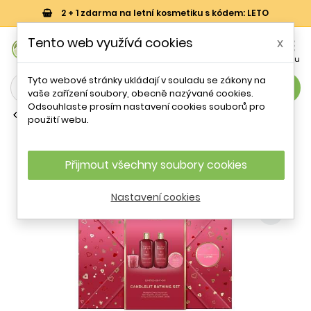
2 + 1 zdarma na letní kosmetiku s kódem: LETO
0
Tento web využívá cookies
x


Košík
Účet
Menu
Tyto webové stránky ukládají v souladu se zákony na
search
vaše zařízení soubory, obecně nazývané cookies.
Odsouhlaste prosím nastavení cookies souborů pro
Sady tělové kosmetiky
použití webu.
Dárková sada Midnight Cherry Set
Baylis & Harding - 4 ks
Přijmout všechny soubory cookies
- 21 %
Nastavení cookies