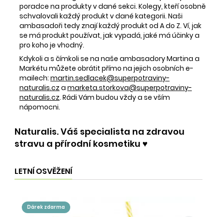
poradce na produkty v dané sekci. Kolegy, kteří osobně
schvalovali každý produkt v dané kategorii. Naši
ambasadoři tedy znají každý produkt od A do Z. Ví, jak
se má produkt používat, jak vypadá, jaké má účinky a
pro koho je vhodný.
Kdykoli a s čímkoli se na naše ambasadory Martina a
Markétu můžete obrátit přímo na jejich osobních e-
mailech:
martin.sedlacek@superpotraviny-
naturalis.cz
a
marketa.storkova@superpotraviny-
naturalis.cz
. Rádi Vám budou vždy a se vším
nápomocni.
Naturalis. Váš specialista na zdravou
stravu a přírodní kosmetiku ♥️
LETNÍ OSVĚŽENÍ
dárek zdarma