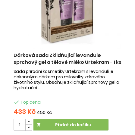
Dárková sada Zklidňující levandule
D
sprchový gel a tělové mléko Urtekram - 1 ks
g
vé
Sada přírodní kosmetiky Urtekram s levandulí je
Sa
tní
dokonalým dárkem pro milovníky zdravého
tr
životního stylu. Obsahuje zklidňující sprchový gel a
pé
hydratační ...

Top cena
433 Kč
4
450 Kč
Přidat do košíku
