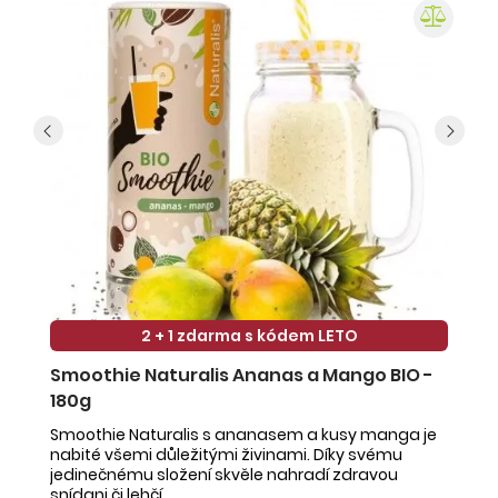
2 + 1 zdarma s kódem LETO
Smoothie Naturalis Ananas a Mango BIO -
S
180g
-
Smoothie Naturalis s ananasem a kusy manga je
Sm
nabité všemi důležitými živinami. Díky svému
ob
jedinečnému složení skvěle nahradí zdravou
ne
snídani či lehčí ...
na