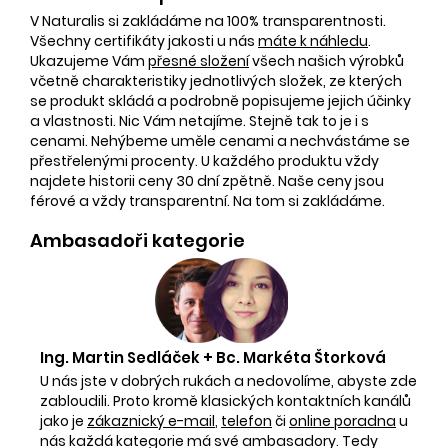
V Naturalis si zakládáme na 100% transparentnosti.
Všechny certifikáty jakosti u nás
máte k náhledu
.
Ukazujeme Vám
přesné složení
všech našich výrobků
včetně charakteristiky jednotlivých složek, ze kterých
se produkt skládá a podrobně popisujeme jejich účinky
a vlastnosti. Nic Vám netajíme. Stejně tak to je i s
cenami. Nehýbeme uměle cenami a nechvástáme se
přestřelenými procenty. U každého produktu vždy
najdete historii ceny 30 dní zpětně. Naše ceny jsou
férové a vždy transparentní. Na tom si zakládáme.
Ambasadoři kategorie
Ing. Martin Sedláček + Bc. Markéta Štorková
U nás jste v dobrých rukách a nedovolíme, abyste zde
zabloudili. Proto kromě klasických kontaktních kanálů
jako je
zákaznický e-mail
,
telefon
či
online poradna
u
nás každá kategorie má své ambasadory. Tedy