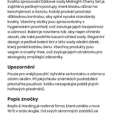
Kvalita zpracování Dárkové sady Midnight Cherry Set je
zajištěna pečlivými postupy, které kladou důraz na
bezchybnost a čistotu. Každý produkt prochází
důkladnou kontrolou, aby splnil vysoké standardy
kvality. Všechny složky jsou zpracovávány v
hygienickém prostředí, což zaručuje jejich bezpečnost
a účinnost. Balení je navrženo tak, aby nejen chránilo
obsah, ale také podtrhlo luxusní vzhled sady. Elegantní
design a pečlivé balení činí z této sady ideální dárek,
který potěší každou ženu. Všechny produkty jsou
vegan a cruelty-free, což zvyšuje jejich atraktivitu pro
ekologicky smýšlející zákazníky.
Upozornění
Pouze pro vnější použití. Vyhněte se kontaktu s očima a
očním okolím. Při jakýchkoliv známkách podráždění
přestaňte používat. Svíčku nezapalujte poblíž jiných
hořlavých předmětů.
Popis značky
Baylis & Harding je rodinná firma, která vznikla v roce
1970 v srdci Anglie. Od svých skromných začátků se