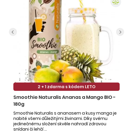
2 + 1 zdarma s kódem LETO
Smoothie Naturalis Ananas a Mango BIO -
S
180g
-
Smoothie Naturalis s ananasem a kusy manga je
Sm
nabité všemi důležitými živinami. Díky svému
ob
jedinečnému složení skvěle nahradí zdravou
ne
snídani či lehčí ...
na