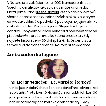
V Naturalis si zakládáme na 100% transparentnosti.
Všechny certifikáty jakosti u nás
máte k náhledu
.
Ukazujeme Vám
přesné složení
všech našich výrobků
včetně charakteristiky jednotlivých složek, ze kterých
se produkt skládá a podrobně popisujeme jejich účinky
a vlastnosti. Nic Vám netajíme. Stejně tak to je i s
cenami. Nehýbeme uměle cenami a nechvástáme se
přestřelenými procenty. U každého produktu vždy
najdete historii ceny 30 dní zpětně. Naše ceny jsou
férové a vždy transparentní. Na tom si zakládáme.
Ambasadoři kategorie
Ing. Martin Sedláček + Bc. Markéta Štorková
U nás jste v dobrých rukách a nedovolíme, abyste zde
zabloudili. Proto kromě klasických kontaktních kanálů
jako je
zákaznický e-mail
,
telefon
či
online poradna
u
nás každá kategorie má své ambasadory. Tedy