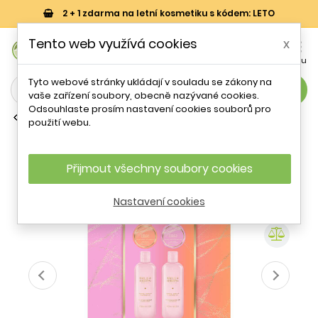
2 + 1 zdarma na letní kosmetiku s kódem: LETO
0
Tento web využívá cookies
x


Košík
Účet
Menu
Tyto webové stránky ukládají v souladu se zákony na
search
vaše zařízení soubory, obecně nazývané cookies.
Odsouhlaste prosím nastavení cookies souborů pro
Sady tělové kosmetiky
použití webu.
Dárková sada Jojoba, Vanilka &
Mandlový olej Bathtime Set Baylis &
Harding - 4 ks
Přijmout všechny soubory cookies
Nastavení cookies
- 22 %