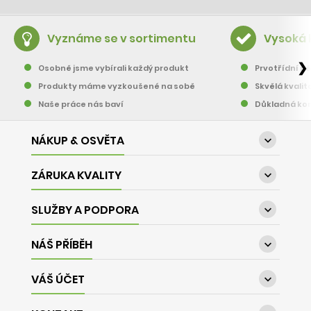
Vyznáme se v sortimentu
Vysoká 
❯
Osobně jsme vybírali každý produkt
Prvotřídní pě
Produkty máme vyzkoušené na sobě
Skvělá kvalit
Naše práce nás baví
Důkladná kon
NÁKUP & OSVĚTA

ZÁRUKA KVALITY

SLUŽBY A PODPORA

NÁŠ PŘÍBĚH

VÁŠ ÚČET
