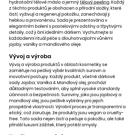
hydratační tělové máslo a jemný
tělový peeling
. Každý
z těchto produktů je obohacen o přírodní složky, které
čistí, vyživují a regenerují pokožku, zanechávají ji
hebkou a provoněnou. Sada je prezentována v
elegantním balení s pastelovými odstíny a třpytivými
detaily, což ji činí ideálním dárkem. Vychutnejte si
každodenní rituál péče s dlouhotrvajícími vůněmi
jojoby, vanilky a mandlového oleje.
Vývoj a výroba
Vývoj a výroba produktů v oblasti kosmetiky se
zaměřuje na pečlivý výběr kvalitních surovin a
inovativní postupy. Každý produkt, včetně dárkové
sady Jojoba, Vanilka & Mandlový olej, prochází
důkladným testováním, aby splnil vysoké standardy
účinnosti a bezpečnosti. Suroviny, jako jsou jojobový a
mandlový olej, jsou pečlivě vybírány pro jejich
prospěšné vlastnosti. Výrobní proces je transparentní a
etický, což zaručuje, že produkty jsou vegan a cruelty-
free. Tato sada nejen čistí a pečuje o pokožku, ale také
přináší luxusní zážitek, který potěší smysly.