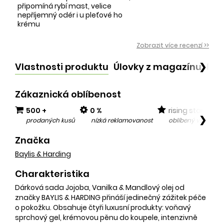
připomíná rybí mast, velice
nepříjemný odér i u pleťové ho
krému
Zobrazit více recenzí >>
Vlastnosti produktu
Úlovky z magazínu
Po
❯
Zákaznická oblíbenost
500 +
0 %
rising star
❯
prodaných kusů
nízká reklamovanost
oblíbený v posled
Značka
Baylis & Harding
Charakteristika
Dárková sada Jojoba, Vanilka & Mandlový olej od
značky BAYLIS & HARDING přináší jedinečný zážitek péče
o pokožku. Obsahuje čtyři luxusní produkty: voňavý
sprchový gel, krémovou pěnu do koupele, intenzivně