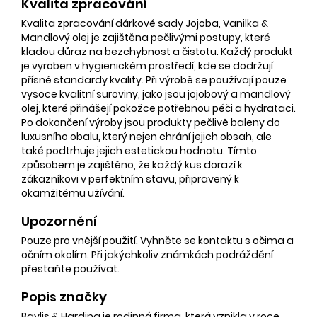
Kvalita zpracování
Kvalita zpracování dárkové sady Jojoba, Vanilka &
Mandlový olej je zajištěna pečlivými postupy, které
kladou důraz na bezchybnost a čistotu. Každý produkt
je vyroben v hygienickém prostředí, kde se dodržují
přísné standardy kvality. Při výrobě se používají pouze
vysoce kvalitní suroviny, jako jsou jojobový a mandlový
olej, které přinášejí pokožce potřebnou péči a hydrataci.
Po dokončení výroby jsou produkty pečlivě baleny do
luxusního obalu, který nejen chrání jejich obsah, ale
také podtrhuje jejich estetickou hodnotu. Tímto
způsobem je zajištěno, že každý kus dorazí k
zákazníkovi v perfektním stavu, připravený k
okamžitému užívání.
Upozornění
Pouze pro vnější použití. Vyhněte se kontaktu s očima a
očním okolím. Při jakýchkoliv známkách podráždění
přestaňte používat.
Popis značky
Baylis & Harding je rodinná firma, která vznikla v roce