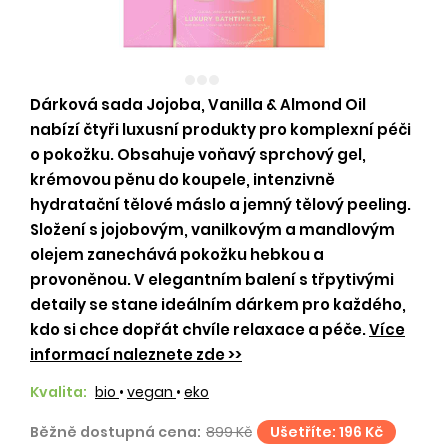
Dárková sada Jojoba, Vanilla & Almond Oil
nabízí čtyři luxusní produkty pro komplexní péči
o pokožku. Obsahuje voňavý sprchový gel,
krémovou pěnu do koupele, intenzivně
hydratační tělové máslo a jemný tělový peeling.
Složení s jojobovým, vanilkovým a mandlovým
olejem zanechává pokožku hebkou a
provoněnou. V elegantním balení s třpytivými
detaily se stane ideálním dárkem pro každého,
kdo si chce dopřát chvíle relaxace a péče.
Více
informací naleznete zde >>
Kvalita:
bio
•
vegan
•
eko
Běžně dostupná cena:
899 Kč
Ušetříte: 196 Kč