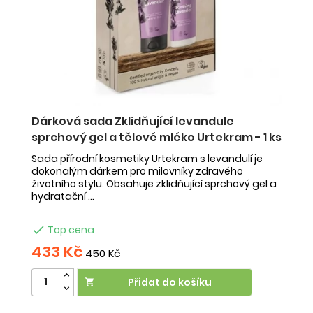
Dárková sada Zklidňující levandule
D
sprchový gel a tělové mléko Urtekram - 1 ks
g
vé
Sada přírodní kosmetiky Urtekram s levandulí je
Sa
tní
dokonalým dárkem pro milovníky zdravého
tr
životního stylu. Obsahuje zklidňující sprchový gel a
pé
hydratační ...

Top cena
433 Kč
4
450 Kč
Přidat do košíku
