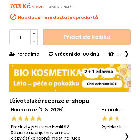
703 Kč
S DPH
|
70.28 Kč s DPH / g

Na skladě není dostatek produktů
Přidat do košíku
❯
Poradíme
Vrácení do 100 dnů
Dárek v h
Uživatelské recenze e-shopu
Heureka.cz [7. 8. 2026]
Heureka.cz [1. 8.
Produkty jsou v bio kvalitě?
Rychle dodání sp
Strašně nepříjemný smrad,
❯
obzvlášť konopná mast na ruce,