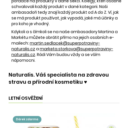
poradce na produkty v dané sekci. Kolegy, kteří osobně
schvalovali každý produkt v dané kategorii. Naši
ambasadoři tedy znají každý produkt od A do Z. Ví, jak
se má produkt používat, jak vypadá, jaké má účinky a
pro koho je vhodný.
Kdykoli a s čímkoli se na naše ambasadory Martina a
Markétu můžete obrátit přímo na jejich osobních e-
mailech:
martin.sedlacek@superpotraviny-
naturalis.cz
a
marketa.storkova@superpotraviny-
naturalis.cz
. Rádi Vám budou vždy a se vším
nápomocni.
Naturalis. Váš specialista na zdravou
stravu a přírodní kosmetiku ♥️
LETNÍ OSVĚŽENÍ
dárek zdarma