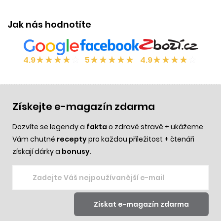
Jak nás hodnotíte
★
★
★
★
☆
★
★
★
★
★
★
★
★
★
☆
4.9
5
4.9
Získejte e-magazín zdarma
Dozvíte se legendy a
fakta
o zdravé stravě + ukážeme
Vám chutné
recepty
pro každou příležitost + čtenáři
získají dárky a
bonusy
.