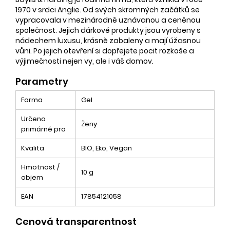
1970 v srdci Anglie. Od svých skromných začátků se
vypracovala v mezinárodně uznávanou a ceněnou
společnost. Jejich dárkové produkty jsou vyrobeny s
nádechem luxusu, krásně zabaleny a mají úžasnou
vůni. Po jejich otevření si dopřejete pocit rozkoše a
výjimečnosti nejen vy, ale i váš domov.
Parametry
Forma
Gel
Určeno
Ženy
primárně pro
Kvalita
BIO, Eko, Vegan
Hmotnost /
10 g
objem
EAN
17854121058
Cenová transparentnost