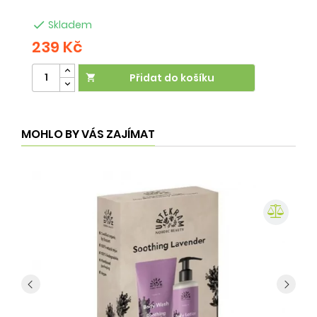

Skladem
239 Kč
2
Přidat do košíku

MOHLO BY VÁS ZAJÍMAT