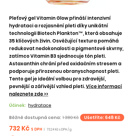
Pleťový gel Vitamin Glow přináší intenzivní
hydrataci a rozjasnění pleti díky unikátní
technologii Biotech Plankton™, která obsahuje
35 klíčových živin. Osvěžující textura pomáhá
redukovat nedokonalosti a pigmentové skvrny,
zatímco Vitamin B3 sjednocuje tón pleti.
Astaxanthin chrání před oxidačním stresem a
podporuje přirozenou obranyschopnost pleti.
Tento gel je ideální volbou pro zdravější,
pevnější a zářivější vzhled pleti.
Více informací
naleznete zde >>
Účinek:
hydratace
Běžně dostupná cena:
1 380 Kč
Ušetříte: 648 Kč
732 Kč
S DPH
|
73.24 Kč s DPH / g