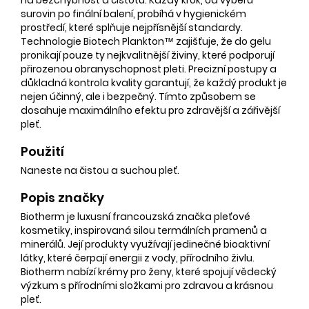
surovin po finální balení, probíhá v hygienickém
prostředí, které splňuje nejpřísnější standardy.
Technologie Biotech Plankton™ zajišťuje, že do gelu
pronikají pouze ty nejkvalitnější živiny, které podporují
přirozenou obranyschopnost pleti. Precizní postupy a
důkladná kontrola kvality garantují, že každý produkt je
nejen účinný, ale i bezpečný. Tímto způsobem se
dosahuje maximálního efektu pro zdravější a zářivější
pleť.
Použití
Naneste na čistou a suchou pleť.
Popis značky
Biotherm je luxusní francouzská značka pleťové
kosmetiky, inspirovaná silou termálních pramenů a
minerálů. Její produkty využívají jedinečné bioaktivní
látky, které čerpají energii z vody, přírodního živlu.
Biotherm nabízí krémy pro ženy, které spojují vědecký
výzkum s přírodními složkami pro zdravou a krásnou
pleť.