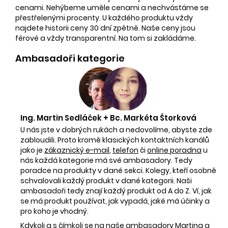
cenami. Nehýbeme uměle cenami a nechvástáme se
přestřelenými procenty. U každého produktu vždy
najdete historii ceny 30 dní zpětně. Naše ceny jsou
férové a vždy transparentní. Na tom si zakládáme.
Ambasadoři kategorie
Ing. Martin Sedláček + Bc. Markéta Štorková
U nás jste v dobrých rukách a nedovolíme, abyste zde
zabloudili. Proto kromě klasických kontaktních kanálů
jako je
zákaznický e-mail
,
telefon
či
online poradna
u
nás každá kategorie má své ambasadory. Tedy
poradce na produkty v dané sekci. Kolegy, kteří osobně
schvalovali každý produkt v dané kategorii. Naši
ambasadoři tedy znají každý produkt od A do Z. Ví, jak
se má produkt používat, jak vypadá, jaké má účinky a
pro koho je vhodný.
Kdykoli a s čímkoli se na naše ambasadory Martina a