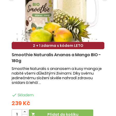
2 + 1 zdarma s kódem LETO
Smoothie Naturalis Ananas a Mango BIO -
S
180g
-
Smoothie Naturalis s ananasem a kusy manga je
Sm
nabité všemi důležitými živinami. Díky svému
ob
jedinečnému složení skvěle nahradí zdravou
ne
snídani či lehčí ...
na

Skladem
239 Kč
2
Přidat do košíku
