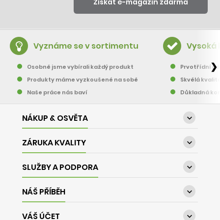
Vyznáme se v sortimentu
Vysoká 
❯
Osobně jsme vybírali každý produkt
Prvotřídní pě
Produkty máme vyzkoušené na sobě
Skvělá kvalit
Naše práce nás baví
Důkladná kon
NÁKUP & OSVĚTA

ZÁRUKA KVALITY

SLUŽBY A PODPORA

NÁŠ PŘÍBĚH

VÁŠ ÚČET
