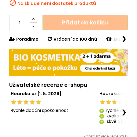

Na skladě není dostatek produktů
Přidat do košíku
❯
Poradíme
Vrácení do 100 dnů
Dárek v h
Uživatelské recenze e-shopu
Heureka.cz [1. 8. 2026]
Heureka.cz [29. 
Rychle dodání spokojenost
rychlé dodání
❯
add
kvalitně zaba
add
skvělá péče o
add
kvalitní produ
add
Zobrazit více recenzí >>