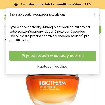
2 + 1 zdarma na letní kosmetiku s kódem: LETO
0
Tento web využívá cookies
x


Košík
Účet
Menu
Tyto webové stránky ukládají v souladu se zákony na
search
vaše zařízení soubory, obecně nazývané cookies.
Odsouhlaste prosím nastavení cookies souborů pro
Rozjasňující pleťové krémy
použití webu.
Rozjasňující pleťový gel Aquasource+
(Vitamin Glow Gel) Biotherm - 50 ml
Přijmout všechny soubory cookies
- 47 %
Nastavení cookies