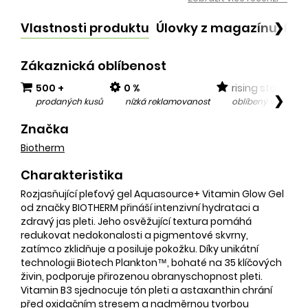
Vlastnosti produktu
Úlovky z magazínu
Po
❯
Zákaznická oblíbenost
500 +
0 %
rising star
❯
prodaných kusů
nízká reklamovanost
oblíbený v posled
Značka
Biotherm
Charakteristika
Rozjasňující pleťový gel Aquasource+ Vitamin Glow Gel
od značky BIOTHERM přináší intenzivní hydrataci a
zdravý jas pleti. Jeho osvěžující textura pomáhá
redukovat nedokonalosti a pigmentové skvrny,
zatímco zklidňuje a posiluje pokožku. Díky unikátní
technologii Biotech Plankton™, bohaté na 35 klíčových
živin, podporuje přirozenou obranyschopnost pleti.
Vitamin B3 sjednocuje tón pleti a astaxanthin chrání
před oxidačním stresem a nadměrnou tvorbou