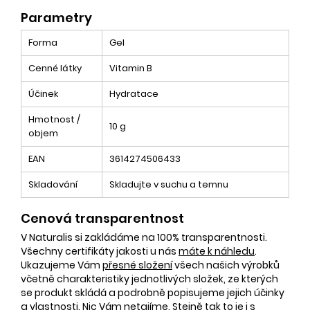
Parametry
Forma
Gel
Cenné látky
Vitamin B
Účinek
Hydratace
Hmotnost /
10 g
objem
EAN
3614274506433
Skladování
Skladujte v suchu a temnu
Cenová transparentnost
V Naturalis si zakládáme na 100% transparentnosti.
Všechny certifikáty jakosti u nás
máte k náhledu
.
Ukazujeme Vám
přesné složení
všech našich výrobků
včetně charakteristiky jednotlivých složek, ze kterých
se produkt skládá a podrobně popisujeme jejich účinky
a vlastnosti. Nic Vám netajíme. Stejně tak to je i s