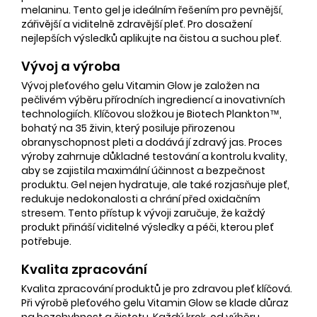
melaninu. Tento gel je ideálním řešením pro pevnější,
zářivější a viditelně zdravější pleť. Pro dosažení
nejlepších výsledků aplikujte na čistou a suchou pleť.
Vývoj a výroba
Vývoj pleťového gelu Vitamin Glow je založen na
pečlivém výběru přírodních ingrediencí a inovativních
technologiích. Klíčovou složkou je Biotech Plankton™,
bohatý na 35 živin, který posiluje přirozenou
obranyschopnost pleti a dodává jí zdravý jas. Proces
výroby zahrnuje důkladné testování a kontrolu kvality,
aby se zajistila maximální účinnost a bezpečnost
produktu. Gel nejen hydratuje, ale také rozjasňuje pleť,
redukuje nedokonalosti a chrání před oxidačním
stresem. Tento přístup k vývoji zaručuje, že každý
produkt přináší viditelné výsledky a péči, kterou pleť
potřebuje.
Kvalita zpracování
Kvalita zpracování produktů je pro zdravou pleť klíčová.
Při výrobě pleťového gelu Vitamin Glow se klade důraz
na bezchybnost a čistotu. Každý krok, od výběru