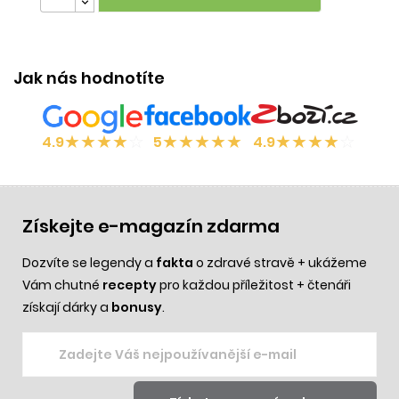
Jak nás hodnotíte
★
★
★
★
☆
★
★
★
★
★
★
★
★
★
☆
4.9
5
4.9
Získejte e-magazín zdarma
Dozvíte se legendy a
fakta
o zdravé stravě + ukážeme
Vám chutné
recepty
pro každou příležitost + čtenáři
získají dárky a
bonusy
.