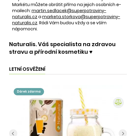
Markétu můžete obrátit přímo na jejich osobních e-
mailech:
martin.sedlacek@superpotraviny-
naturalis.cz
a
marketa.storkova@superpotraviny-
naturalis.cz
. Rádi Vám budou vždy a se vším
nápomocni.
Naturalis. Váš specialista na zdravou
stravu a přírodní kosmetiku ♥️
LETNÍ OSVĚŽENÍ
dárek zdarma