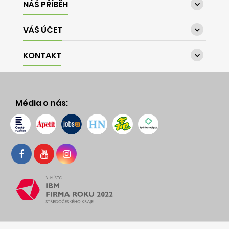
NÁŠ PŘÍBĚH

VÁŠ ÚČET

KONTAKT

Média o nás: