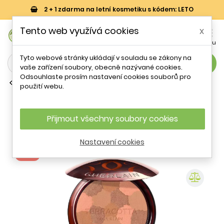
2 + 1 zdarma na letní kosmetiku s kódem: LETO
0
Tento web využívá cookies
x


Košík
Účet
Menu
Tyto webové stránky ukládají v souladu se zákony na
search
vaše zařízení soubory, obecně nazývané cookies.
Odsouhlaste prosím nastavení cookies souborů pro
Rozjasňovače tváře
použití webu.
Bronzující rozjasňující pudr
Terracotta (Light The Sun Kissed
Healthy Glow Powder) Guerlain /
Přijmout všechny soubory cookies
Odstín: 03 Medium Warm - 10 g
Nastavení cookies
- 51 %