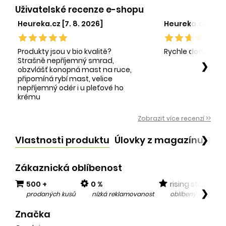
Uživatelské recenze e-shopu
Heureka.cz [7. 8. 2026]
Heureka.cz [1. 8.
Produkty jsou v bio kvalitě?
Rychle dodání sp
Strašně nepříjemný smrad,
❯
obzvlášť konopná mast na ruce,
připomíná rybí mast, velice
nepříjemný odér i u pleťové ho
krému
Zobrazit více recenzí >>
Vlastnosti produktu
Úlovky z magazínu
Po
❯
Zákaznická oblíbenost
500 +
0 %
rising star
❯
prodaných kusů
nízká reklamovanost
oblíbený v posled
Značka