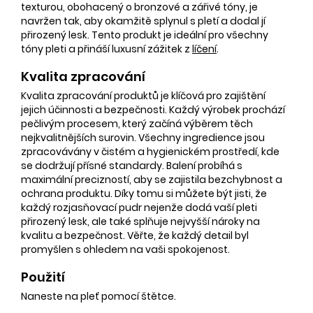
texturou, obohacený o bronzové a zářivé tóny, je
navržen tak, aby okamžitě splynul s pletí a dodal jí
přirozený lesk. Tento produkt je ideální pro všechny
tóny pleti a přináší luxusní zážitek z
líčení
.
Kvalita zpracování
Kvalita zpracování produktů je klíčová pro zajištění
jejich účinnosti a bezpečnosti. Každý výrobek prochází
pečlivým procesem, který začíná výběrem těch
nejkvalitnějších surovin. Všechny ingredience jsou
zpracovávány v čistém a hygienickém prostředí, kde
se dodržují přísné standardy. Balení probíhá s
maximální precizností, aby se zajistila bezchybnost a
ochrana produktu. Díky tomu si můžete být jisti, že
každý rozjasňovací pudr nejenže dodá vaší pleti
přirozený lesk, ale také splňuje nejvyšší nároky na
kvalitu a bezpečnost. Věřte, že každý detail byl
promyšlen s ohledem na vaši spokojenost.
Použití
Naneste na pleť pomocí štětce.