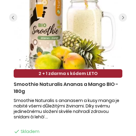
2 + 1 zdarma s kódem LETO
Smoothie Naturalis Ananas a Mango BIO -
S
180g
-
Smoothie Naturalis s ananasem a kusy manga je
Sm
nabité všemi důležitými živinami. Díky svému
ob
jedinečnému složení skvěle nahradí zdravou
ne
snídani či lehčí ...
na

Skladem