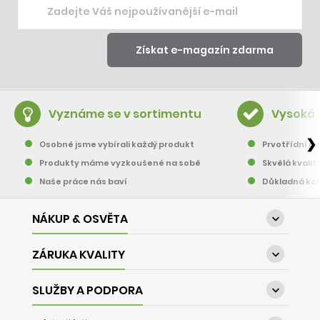
Vyznáme se v sortimentu
Vysoká 
❯
Osobně jsme vybírali každý produkt
Prvotřídní pě
Produkty máme vyzkoušené na sobě
Skvělá kvalit
Naše práce nás baví
Důkladná kon
NÁKUP & OSVĚTA

ZÁRUKA KVALITY

SLUŽBY A PODPORA
