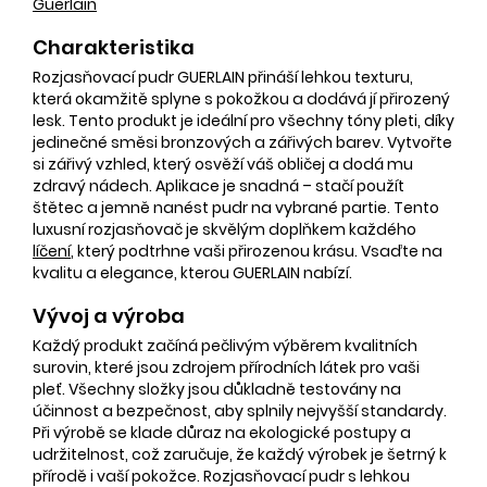
Guerlain
Charakteristika
Rozjasňovací pudr GUERLAIN přináší lehkou texturu,
která okamžitě splyne s pokožkou a dodává jí přirozený
lesk. Tento produkt je ideální pro všechny tóny pleti, díky
jedinečné směsi bronzových a zářivých barev. Vytvořte
si zářivý vzhled, který osvěží váš obličej a dodá mu
zdravý nádech. Aplikace je snadná – stačí použít
štětec a jemně nanést pudr na vybrané partie. Tento
luxusní rozjasňovač je skvělým doplňkem každého
líčení
, který podtrhne vaši přirozenou krásu. Vsaďte na
kvalitu a elegance, kterou GUERLAIN nabízí.
Vývoj a výroba
Každý produkt začíná pečlivým výběrem kvalitních
surovin, které jsou zdrojem přírodních látek pro vaši
pleť. Všechny složky jsou důkladně testovány na
účinnost a bezpečnost, aby splnily nejvyšší standardy.
Při výrobě se klade důraz na ekologické postupy a
udržitelnost, což zaručuje, že každý výrobek je šetrný k
přírodě i vaší pokožce. Rozjasňovací pudr s lehkou