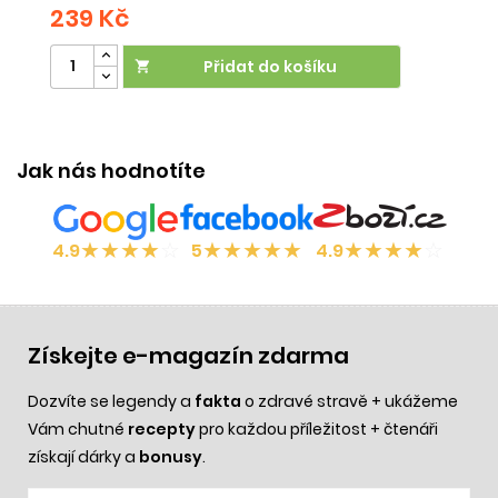
239 Kč
2
Přidat do košíku

Jak nás hodnotíte
★
★
★
★
☆
★
★
★
★
★
★
★
★
★
☆
4.9
5
4.9
Získejte e-magazín zdarma
Dozvíte se legendy a
fakta
o zdravé stravě + ukážeme
Vám chutné
recepty
pro každou příležitost + čtenáři
získají dárky a
bonusy
.