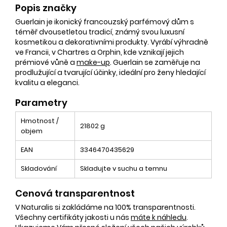
Popis značky
Guerlain je ikonický francouzský parfémový dům s
téměř dvousetletou tradicí, známý svou luxusní
kosmetikou a dekorativními produkty. Vyrábí výhradně
ve Francii, v Chartres a Orphin, kde vznikají jejich
prémiové vůně a
make-up
. Guerlain se zaměřuje na
prodlužující a tvarující účinky, ideální pro ženy hledající
kvalitu a eleganci.
Parametry
Hmotnost /
21802 g
objem
EAN
3346470435629
Skladování
Skladujte v suchu a temnu
Cenová transparentnost
V Naturalis si zakládáme na 100% transparentnosti.
Všechny certifikáty jakosti u nás
máte k náhledu
.