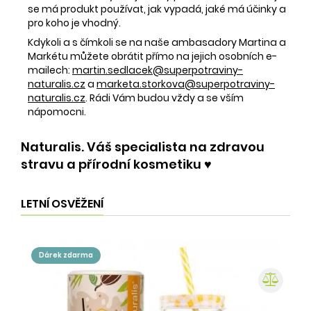
se má produkt používat, jak vypadá, jaké má účinky a
pro koho je vhodný.
Kdykoli a s čímkoli se na naše ambasadory Martina a
Markétu můžete obrátit přímo na jejich osobních e-
mailech:
martin.sedlacek@superpotraviny-
naturalis.cz
a
marketa.storkova@superpotraviny-
naturalis.cz
. Rádi Vám budou vždy a se vším
nápomocni.
Naturalis. Váš specialista na zdravou
stravu a přírodní kosmetiku ♥️
LETNÍ OSVĚŽENÍ
dárek zdarma