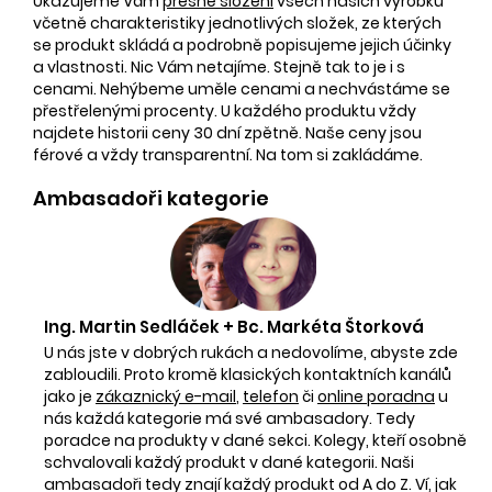
Ukazujeme Vám
přesné složení
všech našich výrobků
včetně charakteristiky jednotlivých složek, ze kterých
se produkt skládá a podrobně popisujeme jejich účinky
a vlastnosti. Nic Vám netajíme. Stejně tak to je i s
cenami. Nehýbeme uměle cenami a nechvástáme se
přestřelenými procenty. U každého produktu vždy
najdete historii ceny 30 dní zpětně. Naše ceny jsou
férové a vždy transparentní. Na tom si zakládáme.
Ambasadoři kategorie
Ing. Martin Sedláček + Bc. Markéta Štorková
U nás jste v dobrých rukách a nedovolíme, abyste zde
zabloudili. Proto kromě klasických kontaktních kanálů
jako je
zákaznický e-mail
,
telefon
či
online poradna
u
nás každá kategorie má své ambasadory. Tedy
poradce na produkty v dané sekci. Kolegy, kteří osobně
schvalovali každý produkt v dané kategorii. Naši
ambasadoři tedy znají každý produkt od A do Z. Ví, jak