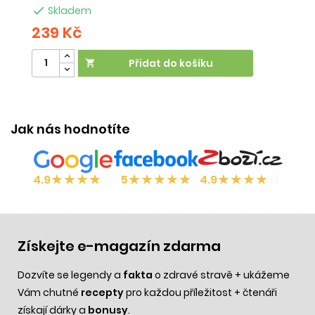

Skladem
239 Kč
2
Přidat do košíku

Jak nás hodnotíte
★
★
★
★
☆
★
★
★
★
★
★
★
★
★
☆
4.9
5
4.9
Získejte e-magazín zdarma
Dozvíte se legendy a
fakta
o zdravé stravě + ukážeme
Vám chutné
recepty
pro každou příležitost + čtenáři
získají dárky a
bonusy
.