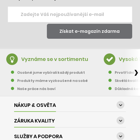
Vyznáme se v sortimentu
Vysoká 
❯
Osobně jsme vybírali každý produkt
Prvotřídní pě
Produkty máme vyzkoušené na sobě
Skvělá kvalit
Naše práce nás baví
Důkladná kon
NÁKUP & OSVĚTA

ZÁRUKA KVALITY

SLUŽBY A PODPORA
