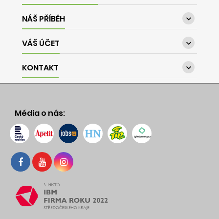
NÁŠ PŘÍBĚH

VÁŠ ÚČET

KONTAKT

Média o nás: