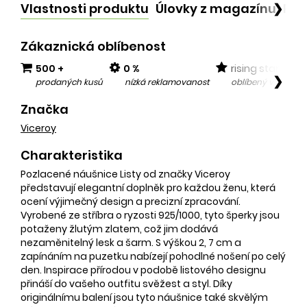
Vlastnosti produktu
Úlovky z magazínu
Po
❯
Zákaznická oblíbenost
500 +
0 %
rising star
❯
prodaných kusů
nízká reklamovanost
oblíbený v posled
Značka
Viceroy
Charakteristika
Pozlacené náušnice Listy od značky Viceroy
představují elegantní doplněk pro každou ženu, která
ocení výjimečný design a precizní zpracování.
Vyrobené ze stříbra o ryzosti 925/1000, tyto šperky jsou
potaženy žlutým zlatem, což jim dodává
nezaměnitelný lesk a šarm. S výškou 2, 7 cm a
zapínáním na puzetku nabízejí pohodlné nošení po celý
den. Inspirace přírodou v podobě listového designu
přináší do vašeho outfitu svěžest a styl. Díky
originálnímu balení jsou tyto náušnice také skvělým