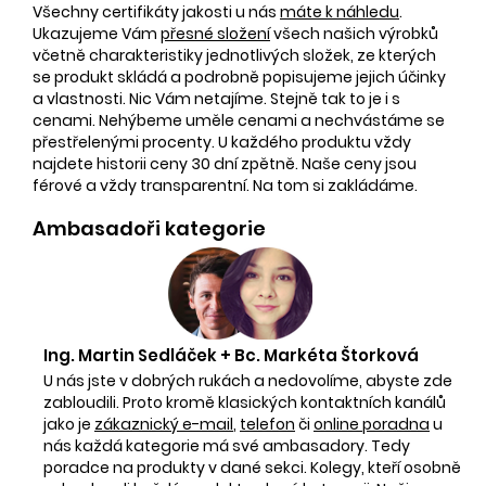
Všechny certifikáty jakosti u nás
máte k náhledu
.
Ukazujeme Vám
přesné složení
všech našich výrobků
včetně charakteristiky jednotlivých složek, ze kterých
se produkt skládá a podrobně popisujeme jejich účinky
a vlastnosti. Nic Vám netajíme. Stejně tak to je i s
cenami. Nehýbeme uměle cenami a nechvástáme se
přestřelenými procenty. U každého produktu vždy
najdete historii ceny 30 dní zpětně. Naše ceny jsou
férové a vždy transparentní. Na tom si zakládáme.
Ambasadoři kategorie
Ing. Martin Sedláček + Bc. Markéta Štorková
U nás jste v dobrých rukách a nedovolíme, abyste zde
zabloudili. Proto kromě klasických kontaktních kanálů
jako je
zákaznický e-mail
,
telefon
či
online poradna
u
nás každá kategorie má své ambasadory. Tedy
poradce na produkty v dané sekci. Kolegy, kteří osobně