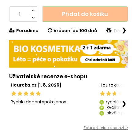
Přidat do košíku
❯
Poradíme
Vrácení do 100 dnů
Dárek v h
Uživatelské recenze e-shopu
Heureka.cz [1. 8. 2026]
Heureka.cz [29. 
Rychle dodání spokojenost
rychlé dodání
❯
add
kvalitně zaba
add
skvělá péče o
add
kvalitní produ
add
Zobrazit více recenzí >>