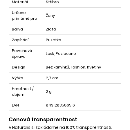
Materiál
Stříbro
Určeno
Ženy
primárně pro
Barva
Zlatá
Zapínání
Puzetka
Povrchová
Lesk, Pozlaceno
úprava
Design
Bez kamínků, Fashion, Květiny
Výška
2,7 cm
Hmotnost /
2 g
objem
EAN
8431283586516
Cenová transparentnost
V Naturalis si zakládáme na 100% transparentnosti.