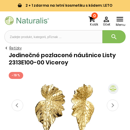
2 + 1 zdarma na letní kosmetiku s kódem: LETO
0


Košík
Účet
Menu
search
Řetízky
Jedinečné pozlacené náušnice Listy
2313E100-00 Viceroy
- 19 %