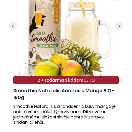
2 + 1 zdarma s kódem LETO
Smoothie Naturalis Ananas a Mango BIO -
S
180g
-
Smoothie Naturalis s ananasem a kusy manga je
Sm
nabité všemi důležitými živinami. Díky svému
ob
jedinečnému složení skvěle nahradí zdravou
ne
snídani či lehčí ...
na