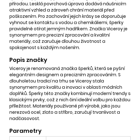
přírodou. Lesklá povrchová úprava dodává náušnicím
atraktivní vzhled a zároveň chrání materiál před
poškozením. Pro zachování jejich krásy se doporučuje
vyhnout se kontaktu s vodou a chemikáliemi, šperky
pravidelně otírat jemným hadříkem. Značka Viceroy je
synonymem pro precizní zpracování a kvalitní
materiály, což zaručuje dlouhou životnost a
spokojenost s každým nošením.
Popis značky
Viceroy je renomovaná značka šperků, která se pyšní
elegantním designem a precizním zpracováním. S
dlouholetou tradicí na trhu se Viceroy stala
synonymem pro kvalitu a inovaci v oblasti módních
doplňků. Šperky této značky kombinují moderní trendy s
klasickými prvky, což z nich činí ideální volbu pro každou
příležitost. Materiály používané při výrobě, jako jsou
nerezová ocel, zlato a stříbro, zaručují trvanlivost a
nadčasovost.
Parametry