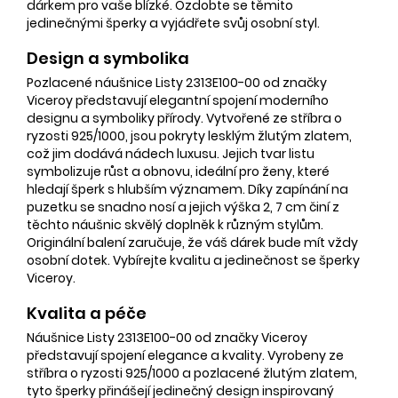
dárkem pro vaše blízké. Ozdobte se těmito
jedinečnými šperky a vyjádřete svůj osobní styl.
Design a symbolika
Pozlacené náušnice Listy 2313E100-00 od značky
Viceroy představují elegantní spojení moderního
designu a symboliky přírody. Vytvořené ze stříbra o
ryzosti 925/1000, jsou pokryty lesklým žlutým zlatem,
což jim dodává nádech luxusu. Jejich tvar listu
symbolizuje růst a obnovu, ideální pro ženy, které
hledají šperk s hlubším významem. Díky zapínání na
puzetku se snadno nosí a jejich výška 2, 7 cm činí z
těchto náušnic skvělý doplněk k různým stylům.
Originální balení zaručuje, že váš dárek bude mít vždy
osobní dotek. Vybírejte kvalitu a jedinečnost se šperky
Viceroy.
Kvalita a péče
Náušnice Listy 2313E100-00 od značky Viceroy
představují spojení elegance a kvality. Vyrobeny ze
stříbra o ryzosti 925/1000 a pozlacené žlutým zlatem,
tyto šperky přinášejí jedinečný design inspirovaný