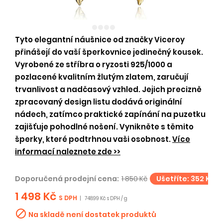
Tyto elegantní náušnice od značky Viceroy
přinášejí do vaší šperkovnice jedinečný kousek.
Vyrobené ze stříbra o ryzosti 925/1000 a
pozlacené kvalitním žlutým zlatem, zaručují
trvanlivost a nadčasový vzhled. Jejich precizně
zpracovaný design listu dodává originální
nádech, zatímco praktické zapínání na puzetku
zajišťuje pohodlné nošení. Vynikněte s těmito
šperky, které podtrhnou vaši osobnost.
Více
informací naleznete zde >>
Doporučená prodejní cena:
1 850 Kč
Ušetříte: 352 Kč
1 498 Kč
S DPH
|
748.99 Kč s DPH / g

Na skladě není dostatek produktů