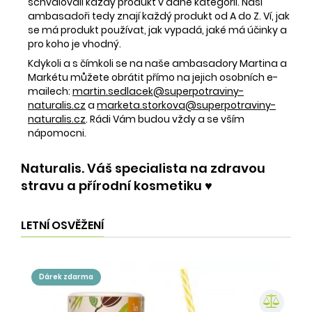
schvalovali každý produkt v dané kategorii. Naši
ambasadoři tedy znají každý produkt od A do Z. Ví, jak
se má produkt používat, jak vypadá, jaké má účinky a
pro koho je vhodný.
Kdykoli a s čímkoli se na naše ambasadory Martina a
Markétu můžete obrátit přímo na jejich osobních e-
mailech:
martin.sedlacek@superpotraviny-
naturalis.cz
a
marketa.storkova@superpotraviny-
naturalis.cz
. Rádi Vám budou vždy a se vším
nápomocni.
Naturalis. Váš specialista na zdravou
stravu a přírodní kosmetiku ♥️
LETNÍ OSVĚŽENÍ
dárek zdarma