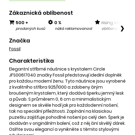
Zákaznická oblíbenost
500 +
0 %
rising star
❯
prodaných kusů
nízká reklamovanost
oblíbený v posled
Značka
Fossil
Charakteristika
Elegantní stříbrné náušnice s krystalem Circle
JFS00617040 značky Fossil představují ideální doplněk
pro každou moderní ženu. Tyto náušnice jsou vyrobené
z kvalitního stříbra 925/1000 a zdobeny čirým
broušeným krystalem, který dodává šperku jemný lesk
a půvab. S průměrem 0, 6 cm a minimalistickým
designem se skvěle hodí jak pro každodenní nošení,
tak na speciální příležitosti. Zapínání na klasickou
puzetku zajišťuje pohodlné nošení po celý den. Šperk je
dodáván v originálním balení, což z něj činí skvělý dárek.
Oslňte svou elegancí a vynikněte s těmito stylovými