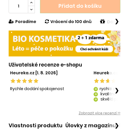
Přidat do košíku
❯
Poradíme
Vrácení do 100 dnů
Dárek v h
Uživatelské recenze e-shopu
Heureka.cz [1. 8. 2026]
Heureka.cz [29. 
Rychle dodání spokojenost
rychlé dodání
❯
add
kvalitně zaba
add
skvělá péče o
add
kvalitní produ
add
Zobrazit více recenzí >>
Vlastnosti produktu
Úlovky z magazínu
Po
❯