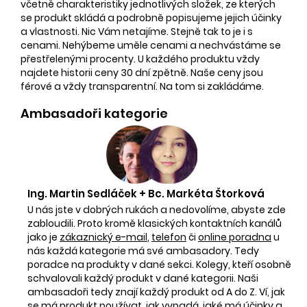
včetně charakteristiky jednotlivých složek, ze kterých
se produkt skládá a podrobně popisujeme jejich účinky
a vlastnosti. Nic Vám netajíme. Stejně tak to je i s
cenami. Nehýbeme uměle cenami a nechvástáme se
přestřelenými procenty. U každého produktu vždy
najdete historii ceny 30 dní zpětně. Naše ceny jsou
férové a vždy transparentní. Na tom si zakládáme.
Ambasadoři kategorie
Ing. Martin Sedláček + Bc. Markéta Štorková
U nás jste v dobrých rukách a nedovolíme, abyste zde
zabloudili. Proto kromě klasických kontaktních kanálů
jako je
zákaznický e-mail
,
telefon
či
online poradna
u
nás každá kategorie má své ambasadory. Tedy
poradce na produkty v dané sekci. Kolegy, kteří osobně
schvalovali každý produkt v dané kategorii. Naši
ambasadoři tedy znají každý produkt od A do Z. Ví, jak
se má produkt používat, jak vypadá, jaké má účinky a