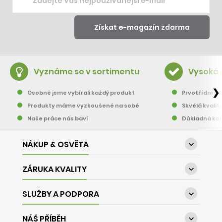
Vyznáme se v sortimentu
Vysoká 
❯
Osobně jsme vybírali každý produkt
Prvotřídní pě
Produkty máme vyzkoušené na sobě
Skvělá kvalit
Naše práce nás baví
Důkladná kon
NÁKUP & OSVĚTA

ZÁRUKA KVALITY

SLUŽBY A PODPORA

NÁŠ PŘÍBĚH
