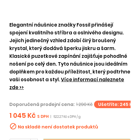
Elegantní náušnice značky Fossil přinášejí
spojení kvalitního stříbra a oslnivého designu.
Jejich jedinečný vzhled zdobí čirý broušený
krystal, který dodává šperku jiskru a šarm.
Klasické puzetkové zapínání zajišťuje pohodlné
nošení po celý den. Tyto náušnice jsou ideálním
doplňkem pro každou příležitost, který podtrhne
vaši osobnost a styl.
Více informací naleznete
zde >>
Doporučená prodejní cena:
1 290 Kč
Ušetříte: 245 Kč
1 045 Kč
S DPH
|
522.27 Kč s DPH / g

Na skladě není dostatek produktů