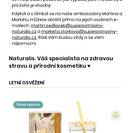
pro koho je vhodný.
Kdykoli a s čímkoli se na naše ambasadory Martina a
Markétu můžete obrátit přímo na jejich osobních e-
mailech:
martin.sedlacek@superpotraviny-
naturalis.cz
a
marketa.storkova@superpotraviny-
naturalis.cz
. Rádi Vám budou vždy a se vším
nápomocni.
Naturalis. Váš specialista na zdravou
stravu a přírodní kosmetiku ♥️
LETNÍ OSVĚŽENÍ
dárek zdarma