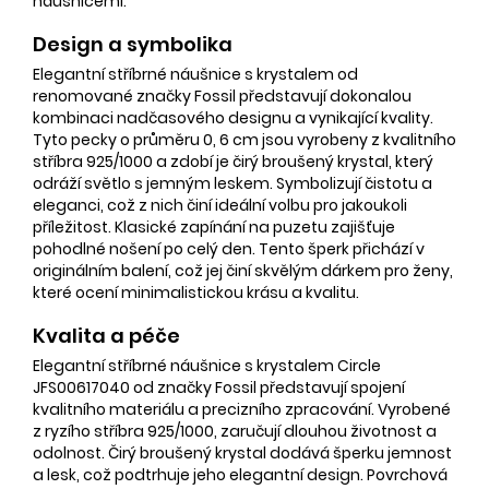
náušnicemi.
Design a symbolika
Elegantní stříbrné náušnice s krystalem od
renomované značky Fossil představují dokonalou
kombinaci nadčasového designu a vynikající kvality.
Tyto pecky o průměru 0, 6 cm jsou vyrobeny z kvalitního
stříbra 925/1000 a zdobí je čirý broušený krystal, který
odráží světlo s jemným leskem. Symbolizují čistotu a
eleganci, což z nich činí ideální volbu pro jakoukoli
příležitost. Klasické zapínání na puzetu zajišťuje
pohodlné nošení po celý den. Tento šperk přichází v
originálním balení, což jej činí skvělým dárkem pro ženy,
které ocení minimalistickou krásu a kvalitu.
Kvalita a péče
Elegantní stříbrné náušnice s krystalem Circle
JFS00617040 od značky Fossil představují spojení
kvalitního materiálu a precizního zpracování. Vyrobené
z ryzího stříbra 925/1000, zaručují dlouhou životnost a
odolnost. Čirý broušený krystal dodává šperku jemnost
a lesk, což podtrhuje jeho elegantní design. Povrchová