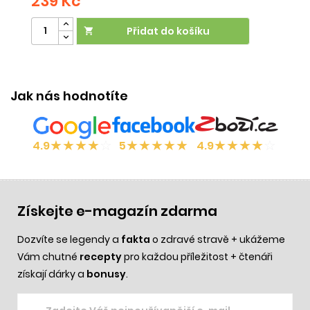
239 Kč
2
Přidat do košíku

Jak nás hodnotíte
★
★
★
★
☆
★
★
★
★
★
★
★
★
★
☆
4.9
5
4.9
Získejte e-magazín zdarma
Dozvíte se legendy a
fakta
o zdravé stravě + ukážeme
Vám chutné
recepty
pro každou příležitost + čtenáři
získají dárky a
bonusy
.