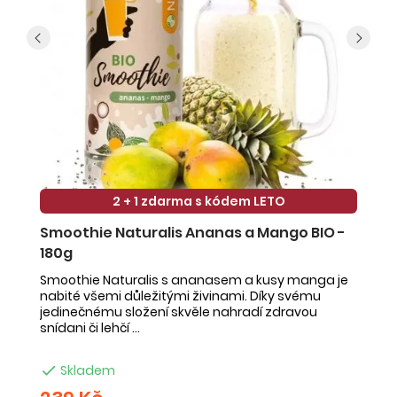
2 + 1 zdarma s kódem LETO
Smoothie Naturalis Ananas a Mango BIO -
S
180g
-
Smoothie Naturalis s ananasem a kusy manga je
Sm
nabité všemi důležitými živinami. Díky svému
ob
jedinečnému složení skvěle nahradí zdravou
ne
snídani či lehčí ...
na

Skladem