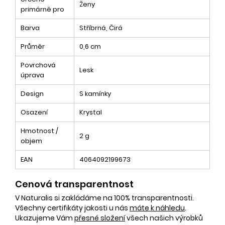
Ženy
primárně pro
Barva
Stříbrná, Čirá
Průměr
0,6 cm
Povrchová
Lesk
úprava
Design
S kamínky
Osazení
Krystal
Hmotnost /
2 g
objem
EAN
4064092199673
Cenová transparentnost
V Naturalis si zakládáme na 100% transparentnosti.
Všechny certifikáty jakosti u nás
máte k náhledu
.
Ukazujeme Vám
přesné složení
všech našich výrobků