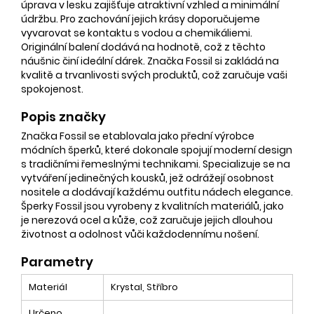
úprava v lesku zajišťuje atraktivní vzhled a minimální
údržbu. Pro zachování jejich krásy doporučujeme
vyvarovat se kontaktu s vodou a chemikáliemi.
Originální balení dodává na hodnotě, což z těchto
náušnic činí ideální dárek. Značka Fossil si zakládá na
kvalitě a trvanlivosti svých produktů, což zaručuje vaši
spokojenost.
Popis značky
Značka Fossil se etablovala jako přední výrobce
módních šperků, které dokonale spojují moderní design
s tradičními řemeslnými technikami. Specializuje se na
vytváření jedinečných kousků, jež odrážejí osobnost
nositele a dodávají každému outfitu nádech elegance.
Šperky Fossil jsou vyrobeny z kvalitních materiálů, jako
je nerezová ocel a kůže, což zaručuje jejich dlouhou
životnost a odolnost vůči každodennímu nošení.
Parametry
Materiál
Krystal, Stříbro
Určeno