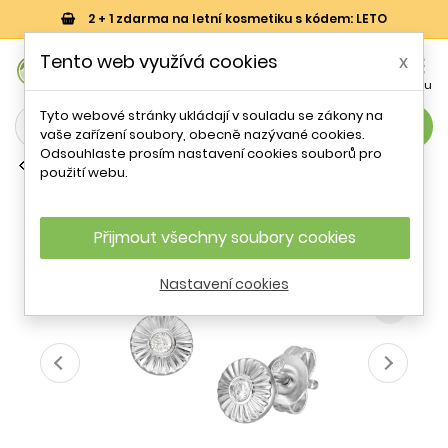
2 + 1 zdarma na letní kosmetiku s kódem: LETO
0
Tento web využívá cookies
x


Košík
Účet
Menu
Tyto webové stránky ukládají v souladu se zákony na
search
vaše zařízení soubory, obecně nazývané cookies.
Odsouhlaste prosím nastavení cookies souborů pro
Řetízky
použití webu.
Elegantní stříbrné náušnice s
krystalem Circle JFS00617040 Fossil
Přijmout všechny soubory cookies
- 19 %
Nastavení cookies