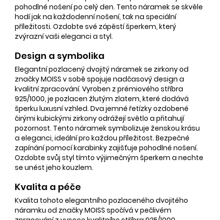
pohodlné nošení po celý den. Tento náramek se skvěle
hodí jak na každodenní nošení, tak na speciální
příležitosti. Ozdobte své zápěstí šperkem, který
zvýrazní vaši eleganci a styl.
Design a symbolika
Elegantní pozlacený dvojitý náramek se zirkony od
značky MOISS v sobě spojuje nadčasový design a
kvalitní zpracování. Vyroben z prémiového stříbra
925/1000, je pozlacen žlutým zlatem, které dodává
šperku luxusní vzhled. Dva jemné řetízky ozdobené
čirými kubickými zirkony odrážejí světlo a přitahují
pozornost. Tento náramek symbolizuje ženskou krásu
a eleganci, ideální pro každou příležitost. Bezpečné
zapínání pomocí karabinky zajišťuje pohodlné nošení.
Ozdobte svůj styl tímto výjimečným šperkem a nechte
se unést jeho kouzlem.
Kvalita a péče
Kvalita tohoto elegantního pozlaceného dvojitého
náramku od značky MOISS spočívá v pečlivém
zpracování z vysoce kvalitního stříbra 925/1000.