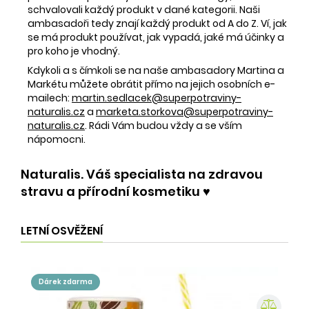
schvalovali každý produkt v dané kategorii. Naši
ambasadoři tedy znají každý produkt od A do Z. Ví, jak
se má produkt používat, jak vypadá, jaké má účinky a
pro koho je vhodný.
Kdykoli a s čímkoli se na naše ambasadory Martina a
Markétu můžete obrátit přímo na jejich osobních e-
mailech:
martin.sedlacek@superpotraviny-
naturalis.cz
a
marketa.storkova@superpotraviny-
naturalis.cz
. Rádi Vám budou vždy a se vším
nápomocni.
Naturalis. Váš specialista na zdravou
stravu a přírodní kosmetiku ♥️
LETNÍ OSVĚŽENÍ
dárek zdarma