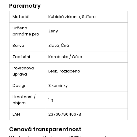
Parametry
Materiál
Kubická zirkonie, Stříbro
Určeno
Ženy
primárně pro
Barva
Zlatá, Čirá
Zapínání
Karabinka / Očko
Povrchová
Lesk, Pozlaceno
úprava
Design
S kamínky
Hmotnost /
1 g
objem
EAN
2376878046678
Cenová transparentnost