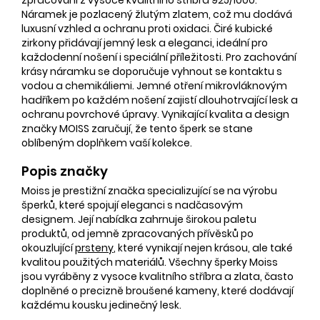
Náramek je pozlacený žlutým zlatem, což mu dodává
luxusní vzhled a ochranu proti oxidaci. Čiré kubické
zirkony přidávají jemný lesk a eleganci, ideální pro
každodenní nošení i speciální příležitosti. Pro zachování
krásy náramku se doporučuje vyhnout se kontaktu s
vodou a chemikáliemi. Jemné otření mikrovláknovým
hadříkem po každém nošení zajistí dlouhotrvající lesk a
ochranu povrchové úpravy. Vynikající kvalita a design
značky MOISS zaručují, že tento šperk se stane
oblíbeným doplňkem vaší kolekce.
Popis značky
Moiss je prestižní značka specializující se na výrobu
šperků, které spojují eleganci s nadčasovým
designem. Její nabídka zahrnuje širokou paletu
produktů, od jemně zpracovaných přívěsků po
okouzlující
prsteny
, které vynikají nejen krásou, ale také
kvalitou použitých materiálů. Všechny šperky Moiss
jsou vyráběny z vysoce kvalitního stříbra a zlata, často
doplněné o precizně broušené kameny, které dodávají
každému kousku jedinečný lesk.