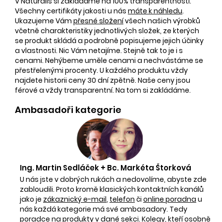
V Naturalis si zakládáme na 100% transparentnosti.
Všechny certifikáty jakosti u nás
máte k náhledu
.
Ukazujeme Vám
přesné složení
všech našich výrobků
včetně charakteristiky jednotlivých složek, ze kterých
se produkt skládá a podrobně popisujeme jejich účinky
a vlastnosti. Nic Vám netajíme. Stejně tak to je i s
cenami. Nehýbeme uměle cenami a nechvástáme se
přestřelenými procenty. U každého produktu vždy
najdete historii ceny 30 dní zpětně. Naše ceny jsou
férové a vždy transparentní. Na tom si zakládáme.
Ambasadoři kategorie
Ing. Martin Sedláček + Bc. Markéta Štorková
U nás jste v dobrých rukách a nedovolíme, abyste zde
zabloudili. Proto kromě klasických kontaktních kanálů
jako je
zákaznický e-mail
,
telefon
či
online poradna
u
nás každá kategorie má své ambasadory. Tedy
poradce na produkty v dané sekci. Kolegy, kteří osobně