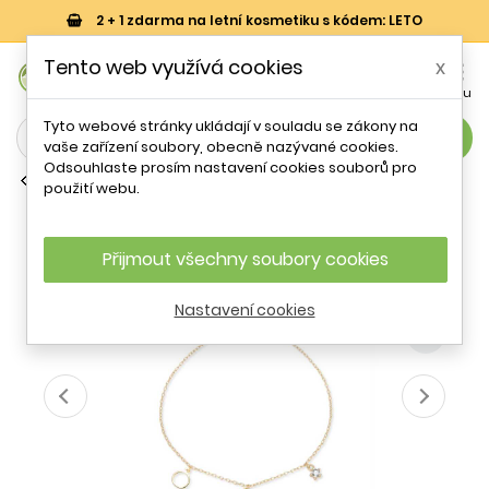
2 + 1 zdarma na letní kosmetiku s kódem: LETO
0
Tento web využívá cookies
x


Košík
Účet
Menu
Tyto webové stránky ukládají v souladu se zákony na
search
vaše zařízení soubory, obecně nazývané cookies.
Odsouhlaste prosím nastavení cookies souborů pro
Řetízkové náramky
použití webu.
Elegantní pozlacený dvojitý náramek
se zirkony B0000852 Moiss
Přijmout všechny soubory cookies
- 19 %
Nastavení cookies