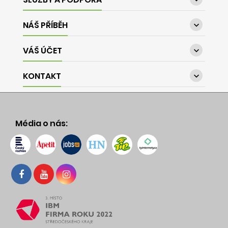
NÁŠ PŘÍBĚH

VÁŠ ÚČET

KONTAKT

Média o nás: