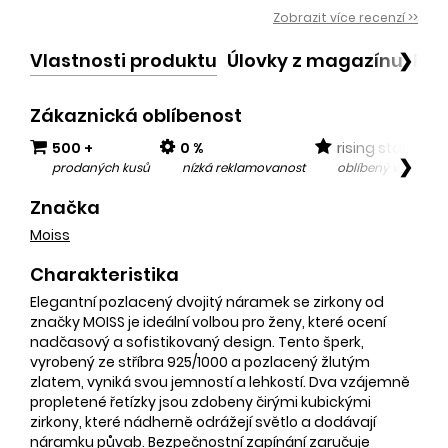
Zobrazit více recenzí >>
Vlastnosti produktu
Úlovky z magazínu
Po
❯
Zákaznická oblíbenost
500 +
0 %
rising star
❯
prodaných kusů
nízká reklamovanost
oblíbený v posled
Značka
Moiss
Charakteristika
Elegantní pozlacený dvojitý náramek se zirkony od
značky MOISS je ideální volbou pro ženy, které ocení
nadčasový a sofistikovaný design. Tento šperk,
vyrobený ze stříbra 925/1000 a pozlacený žlutým
zlatem, vyniká svou jemností a lehkostí. Dva vzájemně
propletené řetízky jsou zdobeny čirými kubickými
zirkony, které nádherně odrážejí světlo a dodávají
náramku půvab. Bezpečnostní zapínání zaručuje