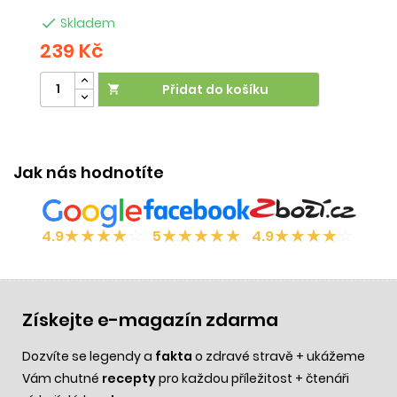

Skladem
239 Kč
2
Přidat do košíku

Jak nás hodnotíte
★
★
★
★
☆
★
★
★
★
★
★
★
★
★
☆
4.9
5
4.9
Získejte e-magazín zdarma
Dozvíte se legendy a
fakta
o zdravé stravě + ukážeme
Vám chutné
recepty
pro každou příležitost + čtenáři