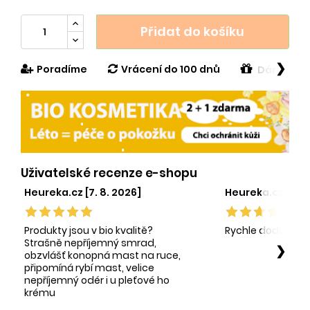
Přidat do košíku
❯
Poradíme
Vrácení do 100 dnů
Dárek v h
Uživatelské recenze e-shopu
Heureka.cz [7. 8. 2026]
Heureka.cz [1. 8.
Produkty jsou v bio kvalitě?
Rychle dodání sp
Strašně nepříjemný smrad,
❯
obzvlášť konopná mast na ruce,
připomíná rybí mast, velice
nepříjemný odér i u pleťové ho
krému