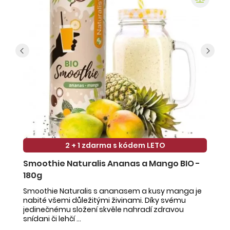
2 + 1 zdarma s kódem LETO
Smoothie Naturalis Ananas a Mango BIO -
S
180g
-
Smoothie Naturalis s ananasem a kusy manga je
Sm
nabité všemi důležitými živinami. Díky svému
ob
jedinečnému složení skvěle nahradí zdravou
ne
snídani či lehčí ...
na