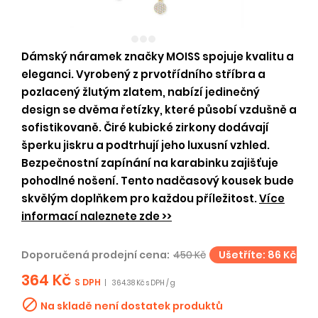
Dámský náramek značky MOISS spojuje kvalitu a
eleganci. Vyrobený z prvotřídního stříbra a
pozlacený žlutým zlatem, nabízí jedinečný
design se dvěma řetízky, které působí vzdušně a
sofistikovaně. Čiré kubické zirkony dodávají
šperku jiskru a podtrhují jeho luxusní vzhled.
Bezpečnostní zapínání na karabinku zajišťuje
pohodlné nošení. Tento nadčasový kousek bude
skvělým doplňkem pro každou příležitost.
Více
informací naleznete zde >>
Doporučená prodejní cena:
450 Kč
Ušetříte: 86 Kč
364 Kč
S DPH
|
364.38 Kč s DPH / g

Na skladě není dostatek produktů