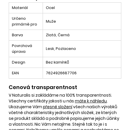
Materiál
Ocel
Určeno
Muže
primárně pro
Barva
Zlatá, Černá
Povrchová
Lesk, Pozlaceno
úprava
Design
Bez kamínků
EAN
7624926687706
Cenová transparentnost
V Naturalis si zakládáme na 100% transparentnosti.
Všechny certifikáty jakosti u nás
máte k náhledu
.
Ukazujeme Vám
přesné složení
všech našich výrobků
včetně charakteristiky jednotlivých složek, ze kterých
se produkt skládá a podrobně popisujeme jejich účinky
a vlastnosti. Nic Vám netajíme. Stejně tak to je i s
cenami. Nehýbeme uměle cenami a nechvástáme se