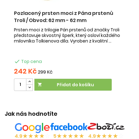
Pozlacený prsten moci z Pána prstenů
Troli / Obvod: 62 mm - 62 mm
Prsten moci z trilogie Pán prstenů od značky Troli
představuje skvostný šperk, který osloví každého
milovníka Tolkienova díla. Vyroben z kvalitní ...

Top cena
242 Kč
299 Kč
Přidat do košíku

Jak nás hodnotíte
★
★
★
★
☆
★
★
★
★
★
★
★
★
★
☆
4.9
5
4.9