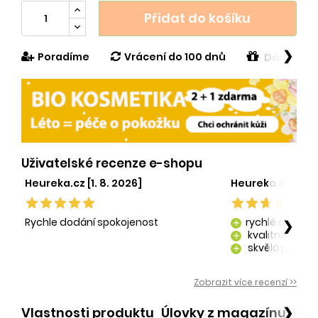
Přidat do košíku
❯
Poradíme
Vrácení do 100 dnů
Dárek v h
Uživatelské recenze e-shopu
Heureka.cz [1. 8. 2026]
Heureka.cz [29. 
Rychle dodání spokojenost
rychlé dodání
❯
add
kvalitně zaba
add
skvělá péče o
add
kvalitní produ
add
Zobrazit více recenzí >>
Vlastnosti produktu
Úlovky z magazínu
Po
❯