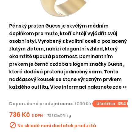
Pánský prsten Guess je skvělým módním
doplňkem pro muže, kteří chtějí vyjádřit svůj
osobní styl. Vyrobený z kvalitní oceli a pozlacený
žlutým zlatem, nabízí elegantní vzhled, který
okamžitě upoutá pozornost. Dominantním
prvkem je černá ozdoba s logem značky Guess,
která dodává prstenu jedinečný šarm. Tento
nadčasový kousek se stane výrazným prvkem
každého outfitu.
Více informací naleznete zde >>
Doporučená prodejní cena:
1 090 Kč
Ušetříte: 354 Kč
736 Kč
S DPH
|
73.6 Kč s DPH / g

Na skladě není dostatek produktů