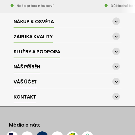
Naše práce nás baví
Důkladná kon
NÁKUP & OSVĚTA

ZÁRUKA KVALITY

SLUŽBY A PODPORA

NÁŠ PŘÍBĚH

VÁŠ ÚČET

KONTAKT

Média o nás: