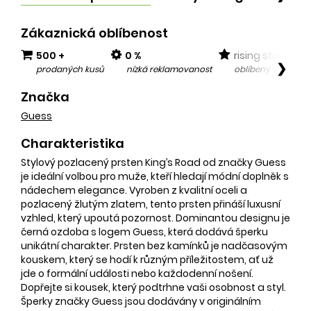
Zákaznická oblíbenost
500 +
0 %
rising star
❯
prodaných kusů
nízká reklamovanost
oblíbený v posled
Značka
Guess
Charakteristika
Stylový pozlacený prsten King’s Road od značky Guess
je ideální volbou pro muže, kteří hledají módní doplněk s
nádechem elegance. Vyroben z kvalitní oceli a
pozlacený žlutým zlatem, tento prsten přináší luxusní
vzhled, který upoutá pozornost. Dominantou designu je
černá ozdoba s logem Guess, která dodává šperku
unikátní charakter. Prsten bez kamínků je nadčasovým
kouskem, který se hodí k různým příležitostem, ať už
jde o formální události nebo každodenní nošení.
Dopřejte si kousek, který podtrhne vaši osobnost a styl.
Šperky značky Guess jsou dodávány v originálním