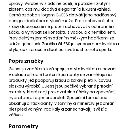
úpravy. Vyrobený z odolné oceli, je potažen žlutým
zlatem, což mu dodává elegantní a luxusní vzhled.
Černá ozdoba s logem GUESS dotváří jeho nadčasový
design, ideální pro stylové muže. Pro zachování jeho
krásy doporučujeme prsten uchovávat v ochranném
sáčku a vyhýbat se kontaktu s vodou a chemikáliemi.
Pravidelným jemným otřením měkkým hadříkem lze
udržet jeho lesk. Značka GUESS je synonymem kvality a
stylu, což zaručuje dlouhou životnost tohoto šperku.
Popis značky
Guess je značka, která spojuje styl s kvalitou a inovací.
V oblasti přírodní funkční kosmetiky se zaměřuje na
produkty, jež podporují krásu a zdraví pleti. Klíčovou
složkou výrobků Guess jsou pečlivě vybrané přírodní
extrakty, které mají prokazatelné účinky na zpevnění,
hydrataci a regeneraci pleti. Speciální formulace
obsahují antioxidanty, vitamíny a minerály, jež chrání
pleť před volnými radikály a zanechávají ji svěží a
zářivou.
Parametry