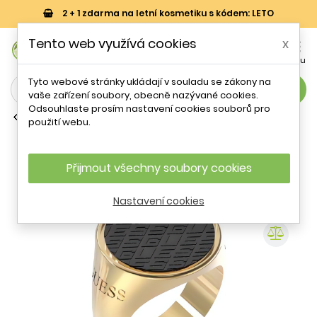
2 + 1 zdarma na letní kosmetiku s kódem: LETO
0
Tento web využívá cookies
x


Košík
Účet
Menu
Tyto webové stránky ukládají v souladu se zákony na
search
vaše zařízení soubory, obecně nazývané cookies.
Odsouhlaste prosím nastavení cookies souborů pro
Prsteny bez kamínku
použití webu.
Stylový pozlacený prsten King`s Road
JUMR03222JWYGBK Guess / Obvod: 60
mm - 60 mm
Přijmout všechny soubory cookies
Nastavení cookies
- 32 %