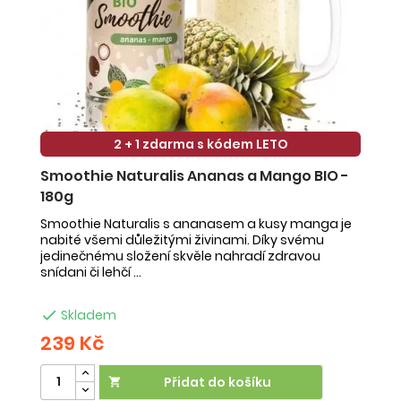
2 + 1 zdarma s kódem LETO
Smoothie Naturalis Ananas a Mango BIO -
S
180g
-
Smoothie Naturalis s ananasem a kusy manga je
Sm
nabité všemi důležitými živinami. Díky svému
ob
jedinečnému složení skvěle nahradí zdravou
ne
snídani či lehčí ...
na

Skladem
239 Kč
2
Přidat do košíku
