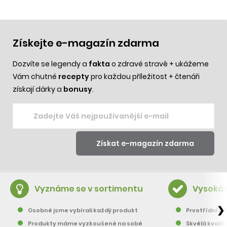
Získejte e-magazín zdarma
Dozvíte se legendy a
fakta
o zdravé stravě + ukážeme
Vám chutné
recepty
pro každou příležitost + čtenáři
získají dárky a
bonusy
.
Vyznáme se v sortimentu
Vysoká 
❯
Osobně jsme vybírali každý produkt
Prvotřídní pě
Produkty máme vyzkoušené na sobě
Skvělá kvalit