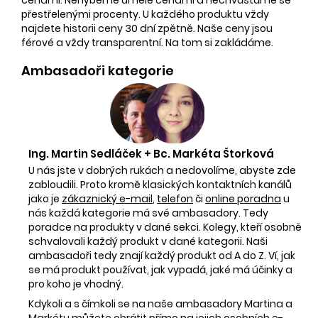
přestřelenými procenty. U každého produktu vždy
najdete historii ceny 30 dní zpětně. Naše ceny jsou
férové a vždy transparentní. Na tom si zakládáme.
Ambasadoři kategorie
Ing. Martin Sedláček + Bc. Markéta Štorková
U nás jste v dobrých rukách a nedovolíme, abyste zde
zabloudili. Proto kromě klasických kontaktních kanálů
jako je
zákaznický e-mail
,
telefon
či
online poradna
u
nás každá kategorie má své ambasadory. Tedy
poradce na produkty v dané sekci. Kolegy, kteří osobně
schvalovali každý produkt v dané kategorii. Naši
ambasadoři tedy znají každý produkt od A do Z. Ví, jak
se má produkt používat, jak vypadá, jaké má účinky a
pro koho je vhodný.
Kdykoli a s čímkoli se na naše ambasadory Martina a
Markétu můžete obrátit přímo na jejich osobních e-