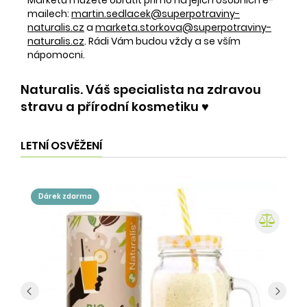
mailech:
martin.sedlacek@superpotraviny-
naturalis.cz
a
marketa.storkova@superpotraviny-
naturalis.cz
. Rádi Vám budou vždy a se vším
nápomocni.
Naturalis. Váš specialista na zdravou
stravu a přírodní kosmetiku ♥️
LETNÍ OSVĚŽENÍ
dárek zdarma