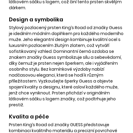
látkovém sáčku s logem, což činí tento prsten skvělým
dárkem.
Design a symbolika
Stylový pozlacený prsten King’s Road od značky Guess
je ideálním módním doplňkem pro každého moderního
muže. Jeho elegantní design kombinuje kvalitní ocel s
luxusním pozlacením žlutým zlatem, což vytváří
sofistikovaný vzhled. Dominantní černá ozdoba se
znakem značky Guess symbolizuje sílu a sebevědomí,
díky čemuž je prsten nejen šperkem, ale i vyjádřením
osobního stylu. Bez kamínkové výzdoby nabízí
nadčasovou eleganci, která se hodí k různým
příležitostem. Vyzkoušejte šperky Guess a objevte
spojení kvality a designu, které osloví každého muže,
jenž chce vyniknout. Prsten přichází v originálním
látkovém sáčku s logem značky, což podtrhuje jeho
prestiž.
Kvalita a péče
Prsten King’s Road od značky GUESS představuje
kombinaci kvalitního materiálu a precizní povrchové