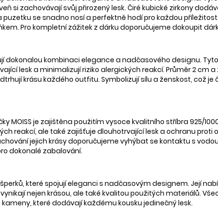
veň si zachovávají svůj přirozený lesk. Čiré kubické zirkony dodáva
puzetku se snadno nosí a perfektně hodí pro každou příležitost.
kem. Pro kompletní zážitek z dárku doporučujeme dokoupit dárk
ují dokonalou kombinaci elegance a nadčasového designu. Tyto n
jící lesk a minimalizují riziko alergických reakcí. Průměr 2 cm a
trhují krásu každého outfitu. Symbolizují sílu a ženskost, což je č
ky MOISS je zajištěna použitím vysoce kvalitního stříbra 925/10
ých reakcí, ale také zajišťuje dlouhotrvající lesk a ochranu proti
 zachování jejich krásy doporučujeme vyhýbat se kontaktu s vodou 
pro dokonalé zabalování.
bu šperků, které spojují eleganci s nadčasovým designem. Její na
é vynikají nejen krásou, ale také kvalitou použitých materiálů. V
é kameny, které dodávají každému kousku jedinečný lesk.