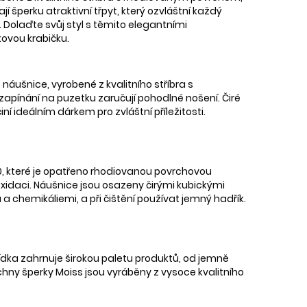
jí šperku atraktivní třpyt, který ozvláštní každý
 Dolaďte svůj styl s těmito elegantními
ovou krabičku.
áušnice, vyrobené z kvalitního stříbra s
 zapínání na puzetku zaručují pohodlné nošení. Čiré
iní ideálním dárkem pro zvláštní příležitosti.
00, které je opatřeno rhodiovanou povrchovou
 oxidaci. Náušnice jsou osazeny čirými kubickými
a chemikáliemi, a při čištění používat jemný hadřík.
bídka zahrnuje širokou paletu produktů, od jemně
šechny šperky Moiss jsou vyráběny z vysoce kvalitního