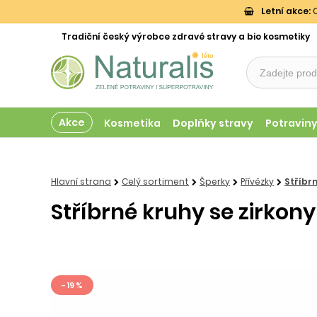
Letní akce:
O
Tradiční český výrobce zdravé stravy a bio kosmetiky
Akce
Kosmetika
Doplňky stravy
Potravin
Hlavní strana
Celý sortiment
Šperky
Přívězky
Stříbr
Stříbrné kruhy se zirkon
- 19 %