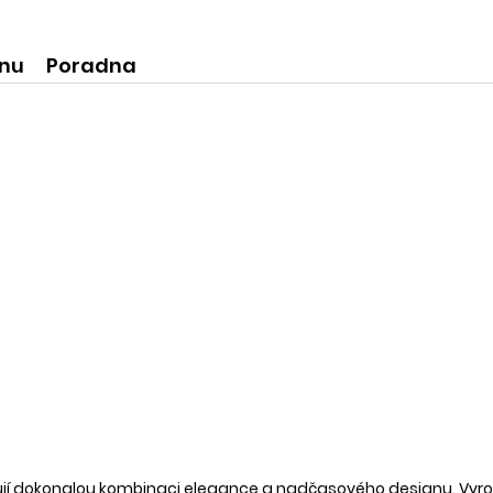
ní produkty
krásné praktické dóze-lze použít
na super praktické dárečky:-)
ínu
Poradna
vují dokonalou kombinaci elegance a nadčasového designu. Vyro