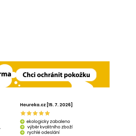
Heureka.cz [15. 7. 2026]
ekologicky zabaleno
add
,
výběr kvalitního zboží
add
rychlé odeslání
add