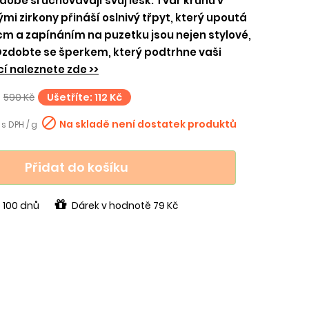
obě si uchovávají svůj lesk. Tvar kruhů v
mi zirkony přináší oslnivý třpyt, který upoutá
m a zapínáním na puzetku jsou nejen stylové,
 Ozdobte se šperkem, který podtrhne vaši
í naleznete zde >>
590 Kč
Ušetříte: 112 Kč

Na skladě není dostatek produktů
 s DPH / g
Přidat do košíku
 100 dnů
Dárek v hodnotě 79 Kč