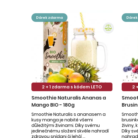
dárek zdarma
dáre
2 + 1 zdarma s kódem LETO
2 
Smoothie Naturalis Ananas a
Smooth
Mango BIO - 180g
Brusin
Smoothie Naturalis s ananasem a
Smoothi
kusy manga je nabité všemi
brusin
důležitými živinami. Díky svému
živiny,
jedinečnému složení skvěle nahradí
Díky sv
zdravou snídani či lehčí ...
nahradí