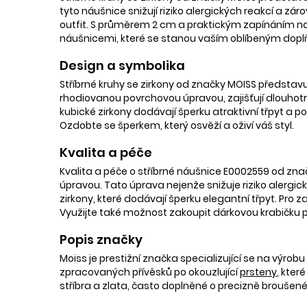
tyto náušnice snižují riziko alergických reakcí a záro
outfit. S průměrem 2 cm a praktickým zapínáním na 
náušnicemi, které se stanou vaším oblíbeným doplň
Design a symbolika
Stříbrné kruhy se zirkony od značky MOISS představ
rhodiovanou povrchovou úpravou, zajišťují dlouhotrva
kubické zirkony dodávají šperku atraktivní třpyt a pod
Ozdobte se šperkem, který osvěží a oživí váš styl.
Kvalita a péče
Kvalita a péče o stříbrné náušnice E0002559 od znač
úpravou. Tato úprava nejenže snižuje riziko alergick
zirkony, které dodávají šperku elegantní třpyt. Pro
Využijte také možnost zakoupit dárkovou krabičku 
Popis značky
Moiss je prestižní značka specializující se na výro
zpracovaných přívěsků po okouzlující
prsteny
, kter
stříbra a zlata, často doplněné o precizně broušen