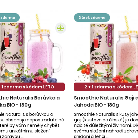
k zdarma
dárek zdarma
+ 1 zdarma s kódem LETO
2 + 1 zdarma s kódem L
ie Naturalis Borůvka a
Smoothie Naturalis Goji 
ka BIO - 180g
Jahoda BIO - 180g
e Naturalis s borůvkou a
Smoothie Naturalis s kusy ja
kou obsahuje nepostradatelné
goji (kustovnice čínské) je do
 které by Vám neměly chybět.
nabité důležitými živinami. Dí
ému unikátnímu složení
svému složení nahradí zdrav
 zdravou ...
snídani či lehčí ...