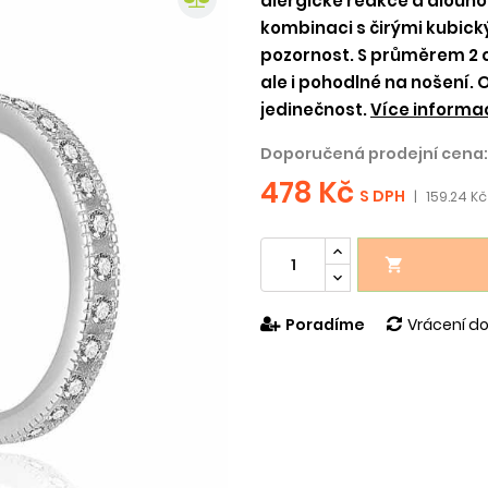
alergické reakce a dlouhod
kombinaci s čirými kubický
pozornost. S průměrem 2 c
ale i pohodlné na nošení.
jedinečnost.
Více informac
Doporučená prodejní cena:
478 Kč
S DPH
|
159.24 Kč

Poradíme
Vrácení do