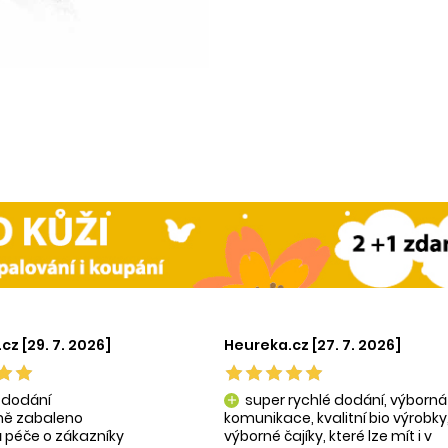
cz [29. 7. 2026]
Heureka.cz [27. 7. 2026]
 dodání
super rychlé dodání, výborná
add
tně zabaleno
komunikace, kvalitní bio výrobky
 péče o zákazníky
výborné čajíky, které lze mít i v