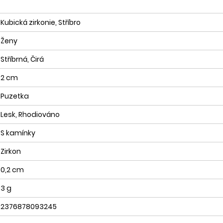
Kubická zirkonie, Stříbro
Ženy
Stříbrná, Čirá
2 cm
Puzetka
Lesk, Rhodiováno
S kamínky
Zirkon
0,2 cm
3 g
2376878093245