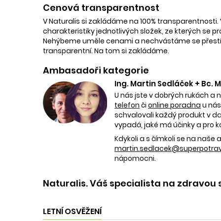
Cenová transparentnost
V Naturalis si zakládáme na 100% transparentnosti. 
charakteristiky jednotlivých složek, ze kterých se p
Nehýbeme uměle cenami a nechvástáme se přestřele
transparentní. Na tom si zakládáme.
Ambasadoři kategorie
Ing. Martin Sedláček + Bc.
U nás jste v dobrých rukách a 
telefon
či
online poradna
u nás
schvalovali každý produkt v dan
vypadá, jaké má účinky a pro k
Kdykoli a s čímkoli se na naš
martin.sedlacek@superpotravi
nápomocni.
Naturalis. Váš specialista na zdravou 
LETNÍ OSVĚŽENÍ