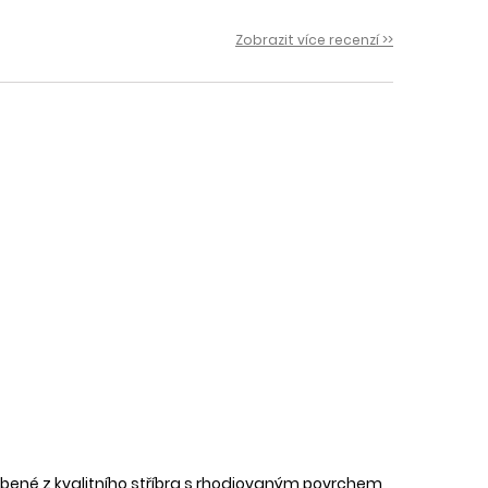
 i
Zobrazit více recenzí >>
bené z kvalitního stříbra s rhodiovaným povrchem,