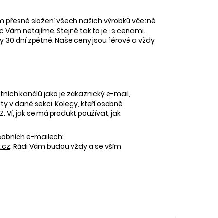
ám
přesné složení
všech našich výrobků včetně
c Vám netajíme. Stejně tak to je i s cenami.
30 dní zpětně. Naše ceny jsou férové a vždy
tních kanálů jako je
zákaznický e-mail
,
 v dané sekci. Kolegy, kteří osobně
 Ví, jak se má produkt používat, jak
osobních e-mailech:
.cz
. Rádi Vám budou vždy a se vším