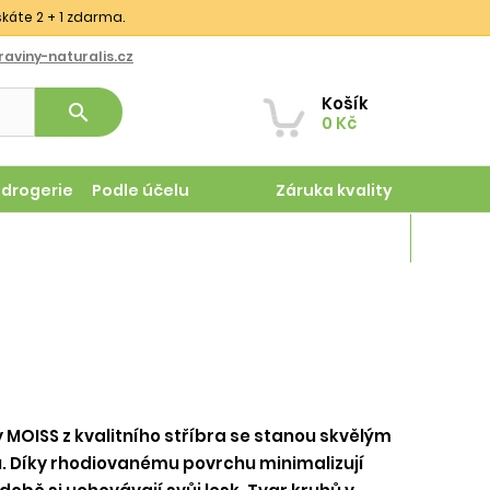
skáte 2 + 1 zdarma.
aviny-naturalis.cz
Košík
search
0 Kč
odrogerie
Podle účelu
Záruka kvality
Magazín
 MOISS z kvalitního stříbra se stanou skvělým
. Díky rhodiovanému povrchu minimalizují