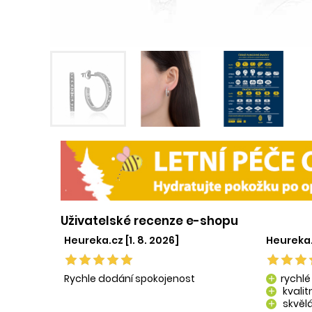
Uživatelské recenze e-shopu
Heureka.cz [1. 8. 2026]
Heureka.
Rychle dodání spokojenost
rychlé
add
kvali
add
skvělá
add