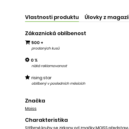
kvalit
add
Vlastnosti produktu
Úlovky z magaz
Zákaznická oblíbenost
500 +
prodaných kusů
0 %
nízká reklamovanost
rising star
oblíbený v posledních měsících
Značka
Moiss
Charakteristika
Stříbrné kruhy se zirkony od značky MOISS předsta