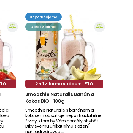
doporučujeme
dárek zdarma
ETO
2 + 1 zdarma s kódem LETO
a
Smoothie Naturalis Banán a
Kokos BIO - 180g
hod a
Smoothie Naturalis s banánem a
slova
kokosem obsahuje nepostradatelné
ky
živiny, které by Vám neměly chybět.
ou
Díky svému unikátnímu složení
nahradí zdravou ...