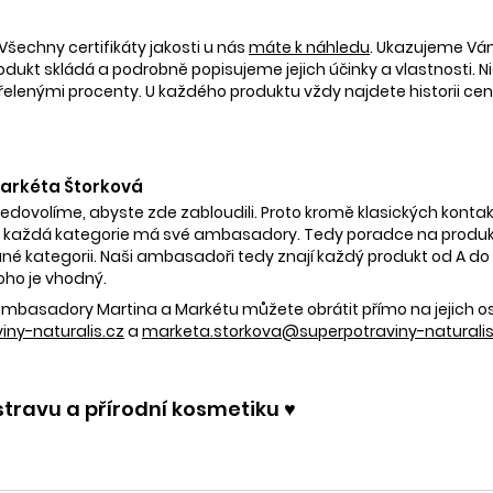
Všechny certifikáty jakosti u nás
máte k náhledu
. Ukazujeme V
rodukt skládá a podrobně popisujeme jejich účinky a vlastnosti. Ni
nými procenty. U každého produktu vždy najdete historii ceny 
 Markéta Štorková
nedovolíme, abyste zde zabloudili. Proto kromě klasických kontak
 každá kategorie má své ambasadory. Tedy poradce na produkty
é kategorii. Naši ambasadoři tedy znají každý produkt od A do Z.
oho je vhodný.
e ambasadory Martina a Markétu můžete obrátit přímo na jejich 
ny-naturalis.cz
a
marketa.storkova@superpotraviny-naturalis
stravu a přírodní kosmetiku ♥️