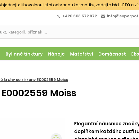
bjednejte libovolnou letní ochranou kosmetiku, zadejte kód:
LETO
a zí
+420 603 572 972
info@superpotr
y
Bylinné tinktury
Nápoje
Mateřství
Domácnost
Ek
né kruhy se zirkony E0002559 Moiss
y E0002559 Moiss
Elegantní náušnice značky
doplňkem každého outfitu