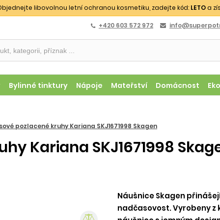
bjednejte libovolnou letní ochranou kosmetiku, zadejte kód:
LETO
a zí
+420 603 572 972
info@superpotr
y
Bylinné tinktury
Nápoje
Mateřství
Domácnost
Ek
ové pozlacené kruhy Kariana SKJ1671998 Skagen
uhy Kariana SKJ1671998 Skag
Náušnice Skagen přinášej
nadčasovost. Vyrobeny z kv