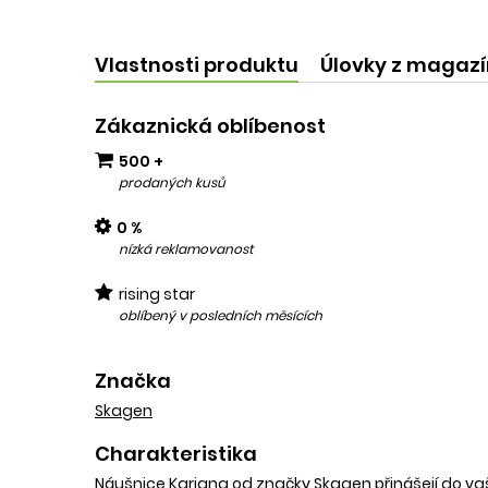
kvalit
add
Vlastnosti produktu
Úlovky z magaz
Zákaznická oblíbenost
500 +
prodaných kusů
0 %
nízká reklamovanost
rising star
oblíbený v posledních měsících
Značka
Skagen
Charakteristika
Náušnice Kariana od značky Skagen přinášejí do vaš