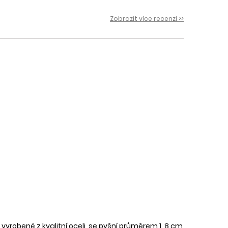
 i
Zobrazit více recenzí >>
yrobené z kvalitní oceli, se pyšní průměrem 1, 8 cm