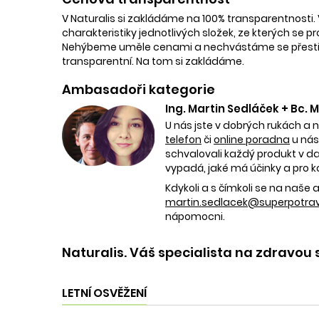
V Naturalis si zakládáme na 100% transparentnosti. 
charakteristiky jednotlivých složek, ze kterých se p
Nehýbeme uměle cenami a nechvástáme se přestřele
transparentní. Na tom si zakládáme.
Ambasadoři kategorie
Ing. Martin Sedláček + Bc.
U nás jste v dobrých rukách a 
telefon
či
online poradna
u nás
schvalovali každý produkt v dan
vypadá, jaké má účinky a pro k
Kdykoli a s čímkoli se na naš
martin.sedlacek@superpotravi
nápomocni.
Naturalis. Váš specialista na zdravou 
LETNÍ OSVĚŽENÍ