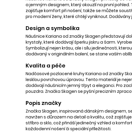
a jemným designem, který okouzlí na první pohled. 
zajišťuje komfort při nošení, takže se můžete soustř
pro moderní ženy, které chtějí vyniknout. Dodávány j
Design a symbolika
Náušnice Kariana od značky Skagen představují dok
krystaly, které dodávají šperku jiskru a šarm. Vyrob
Symbolizují nejen krásu, ale i sílu jedinečnosti, kt
dodávaný v originálním balení, se stane vaším ob
Kvalita a péče
Nadčasové pozlacené kruhy Kariana od značky Skagen 
lesklou povrchovou úpravou. Tento materiál je nejen 
dodávají náušnicím jemný třpyt a eleganci. Pro zac
pouzdra. Značka Skagen se pyšní precizním zpraco
Popis značky
Značka Skagen, inspirovaná dánským designem, se p
navržen s důrazem na detail a kvalitu, což zajišťuj
stříbro a sklo, což přináší jedinečný vzhled a komfor
každodenní nošení či speciální příležitosti.