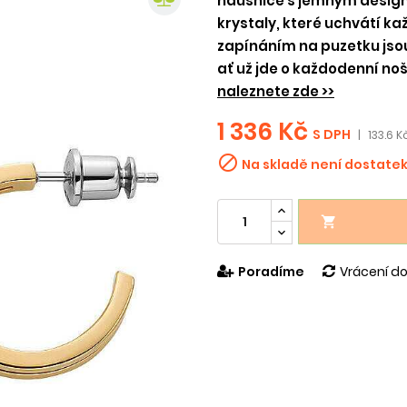
náušnice s jemným design
krystaly, které uchvátí 
zapínáním na puzetku jsou
ať už jde o každodenní noš
naleznete zde >>
1 336 Kč
S DPH
|
133.6 K

Na skladě není dostate

Poradíme
Vrácení do