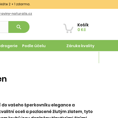
skáte 2 + 1 zdarma.
aviny-naturalis.cz
Košík
search
0 Kč
odrogerie
Podle účelu
Záruka kvality
Magazín
en
í do vašeho šperkovníku elegance a
alitní oceli a pozlacené žlutým zlatem, tyto