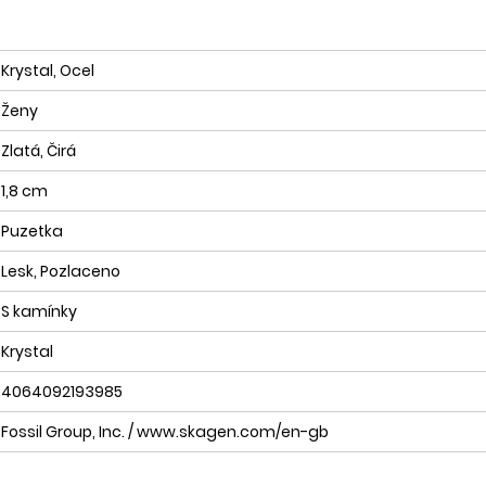
Krystal, Ocel
Ženy
Zlatá, Čirá
1,8 cm
Puzetka
Lesk, Pozlaceno
S kamínky
Krystal
4064092193985
Fossil Group, Inc. / www.skagen.com/en-gb