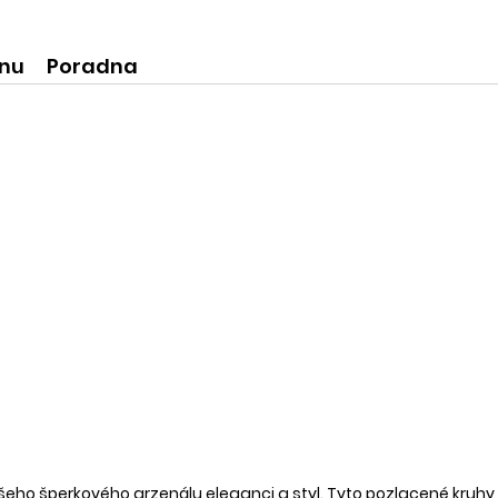
ní produkty
krásné praktické dóze-lze použít
na super praktické dárečky:-)
ínu
Poradna
eho šperkového arzenálu eleganci a styl. Tyto pozlacené kruhy, v