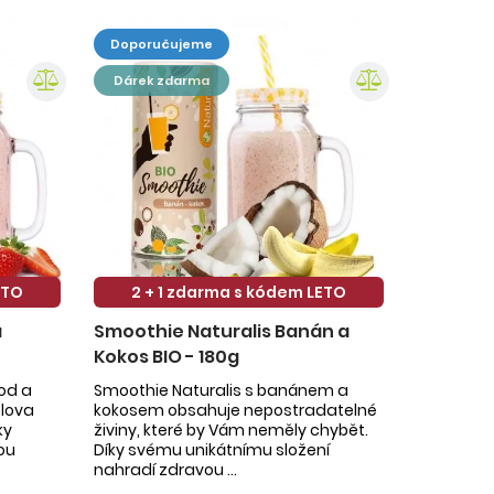
doporučujeme
dárek zdarma
ETO
2 + 1 zdarma s kódem LETO
a
Smoothie Naturalis Banán a
Kokos BIO - 180g
hod a
Smoothie Naturalis s banánem a
slova
kokosem obsahuje nepostradatelné
ky
živiny, které by Vám neměly chybět.
ou
Díky svému unikátnímu složení
nahradí zdravou ...