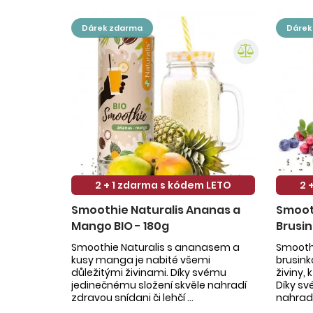
dárek zdarma
dáre
2 + 1 zdarma s kódem LETO
2 
Smoothie Naturalis Ananas a
Smooth
Mango BIO - 180g
Brusin
Smoothie Naturalis s ananasem a
Smoothi
kusy manga je nabité všemi
brusin
důležitými živinami. Díky svému
živiny,
jedinečnému složení skvěle nahradí
Díky sv
zdravou snídani či lehčí ...
nahradí