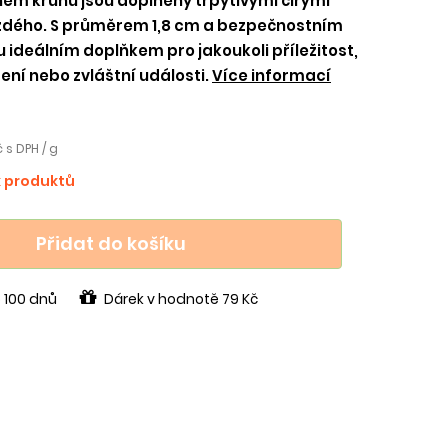
em kruhů jsou doplněny třpytivými čirými
každého. S průměrem 1,8 cm a bezpečnostním
 ideálním doplňkem pro jakoukoli příležitost,
ení nebo zvláštní události.
Více informací
č s DPH / g
k produktů
Přidat do košíku
 100 dnů
Dárek v hodnotě 79 Kč