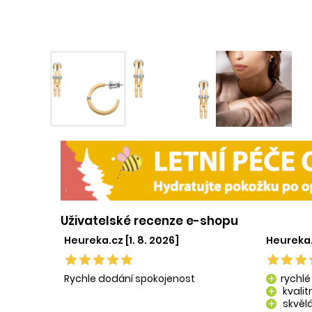
Uživatelské recenze e-shopu
Heureka.cz [1. 8. 2026]
Heureka.
Rychle dodání spokojenost
rychlé
add
kvali
add
skvělá
add