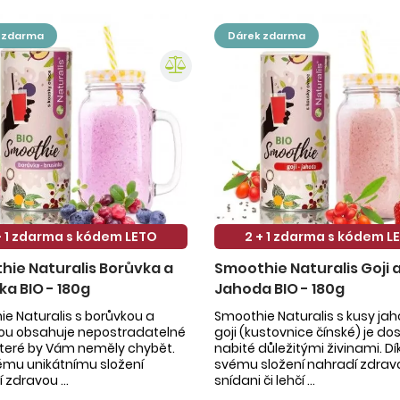
k zdarma
dárek zdarma
+ 1 zdarma s kódem LETO
2 + 1 zdarma s kódem L
ie Naturalis Borůvka a
Smoothie Naturalis Goji 
ka BIO - 180g
Jahoda BIO - 180g
e Naturalis s borůvkou a
Smoothie Naturalis s kusy ja
kou obsahuje nepostradatelné
goji (kustovnice čínské) je do
 které by Vám neměly chybět.
nabité důležitými živinami. Dí
ému unikátnímu složení
svému složení nahradí zdrav
 zdravou ...
snídani či lehčí ...