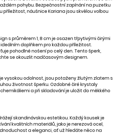
ři každém pohybu. Bezpečnostní zapínání na puzetku
u příležitost, náušnice Kariana jsou skvělou volbou
gn s průměrem 1, 8 cm je osazen třpytivými čirými
u ideálním doplňkem pro každou příležitost.
išťuje pohodlné nošení po celý den. Tento šperk,
echte se okouzlit nadčasovým designem.
ťuje vysokou odolnost, jsou potaženy žlutým zlatem s
louhou životnost šperku. Ozdobné čiré krystaly
chemikáliemi a při skladování je uložit do měkkého
ážejí skandinávskou estetikou. Každý kousek je
ání kvalitních materiálů, jako je nerezová ocel,
í jednoduchost a eleganci, ať už hledáte něco na