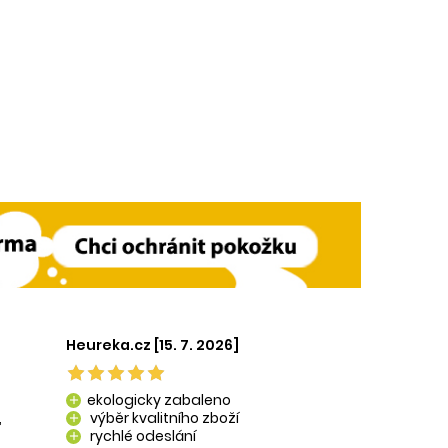
Heureka.cz [15. 7. 2026]
ekologicky zabaleno
add
,
výběr kvalitního zboží
add
rychlé odeslání
add