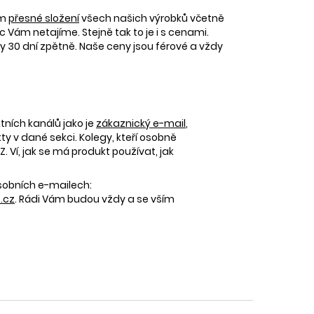
ám
přesné složení
všech našich výrobků včetně
c Vám netajíme. Stejně tak to je i s cenami.
30 dní zpětně. Naše ceny jsou férové a vždy
tních kanálů jako je
zákaznický e-mail
,
 v dané sekci. Kolegy, kteří osobně
 Ví, jak se má produkt používat, jak
osobních e-mailech:
.cz
. Rádi Vám budou vždy a se vším