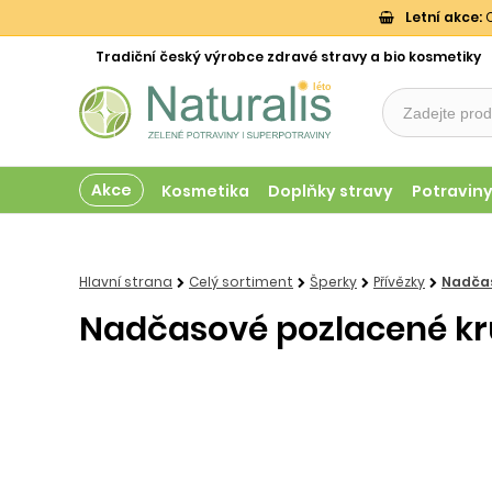
Letní akce:
O
Tradiční český výrobce zdravé stravy a bio kosmetiky
Akce
Kosmetika
Doplňky stravy
Potravin
Hlavní strana
Celý sortiment
Šperky
Přívězky
Nadčas
Nadčasové pozlacené kr