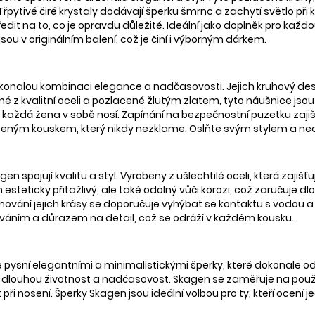
Třpytivé čiré krystaly dodávají šperku šmrnc a zachytí světlo p
edit na to, co je opravdu důležité. Ideální jako doplněk pro každo
sou v originálním balení, což je činí i výborným dárkem.
onalou kombinaci elegance a nadčasovosti. Jejich kruhový desi
ené z kvalitní oceli a pozlacené žlutým zlatem, tyto náušnice jso
erou každá žena v sobě nosí. Zapínání na bezpečnostní puzetku zaj
líbeným kouskem, který nikdy nezklame. Oslňte svým stylem a n
spojují kvalitu a styl. Vyrobeny z ušlechtilé oceli, která zajiš
esteticky přitažlivý, ale také odolný vůči korozi, což zaručuje d
hování jejich krásy se doporučuje vyhýbat se kontaktu s vodou a 
váním a důrazem na detail, což se odráží v každém kousku.
yšní elegantními a minimalistickými šperky, které dokonale odr
e dlouhou životnost a nadčasovost. Skagen se zaměřuje na použív
t při nošení. Šperky Skagen jsou ideální volbou pro ty, kteří ocen