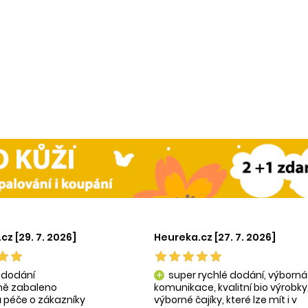
cz [29. 7. 2026]
Heureka.cz [27. 7. 2026]
 dodání
super rychlé dodání, výborná
add
tně zabaleno
komunikace, kvalitní bio výrobky
 péče o zákazníky
výborné čajíky, které lze mít i v