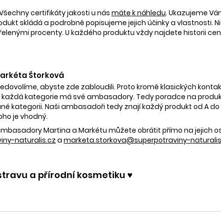
Všechny certifikáty jakosti u nás
máte k náhledu
. Ukazujeme V
rodukt skládá a podrobně popisujeme jejich účinky a vlastnosti. Ni
nými procenty. U každého produktu vždy najdete historii ceny 
 Markéta Štorková
nedovolíme, abyste zde zabloudili. Proto kromě klasických kontak
 každá kategorie má své ambasadory. Tedy poradce na produkty
é kategorii. Naši ambasadoři tedy znají každý produkt od A do Z.
oho je vhodný.
e ambasadory Martina a Markétu můžete obrátit přímo na jejich 
ny-naturalis.cz
a
marketa.storkova@superpotraviny-naturalis
stravu a přírodní kosmetiku ♥️