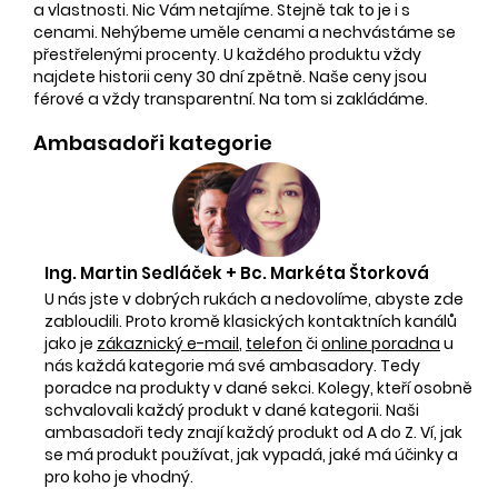
a vlastnosti. Nic Vám netajíme. Stejně tak to je i s
cenami. Nehýbeme uměle cenami a nechvástáme se
přestřelenými procenty. U každého produktu vždy
najdete historii ceny 30 dní zpětně. Naše ceny jsou
férové a vždy transparentní. Na tom si zakládáme.
Ambasadoři kategorie
Ing. Martin Sedláček + Bc. Markéta Štorková
U nás jste v dobrých rukách a nedovolíme, abyste zde
zabloudili. Proto kromě klasických kontaktních kanálů
jako je
zákaznický e-mail
,
telefon
či
online poradna
u
nás každá kategorie má své ambasadory. Tedy
poradce na produkty v dané sekci. Kolegy, kteří osobně
schvalovali každý produkt v dané kategorii. Naši
ambasadoři tedy znají každý produkt od A do Z. Ví, jak
se má produkt používat, jak vypadá, jaké má účinky a
pro koho je vhodný.