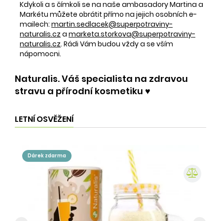
Kdykoli a s čímkoli se na naše ambasadory Martina a
Markétu můžete obrátit přímo na jejich osobních e-
mailech:
martin.sedlacek@superpotraviny-
naturalis.cz
a
marketa.storkova@superpotraviny-
naturalis.cz
. Rádi Vám budou vždy a se vším
nápomocni.
Naturalis. Váš specialista na zdravou
stravu a přírodní kosmetiku ♥️
LETNÍ OSVĚŽENÍ
dárek zdarma