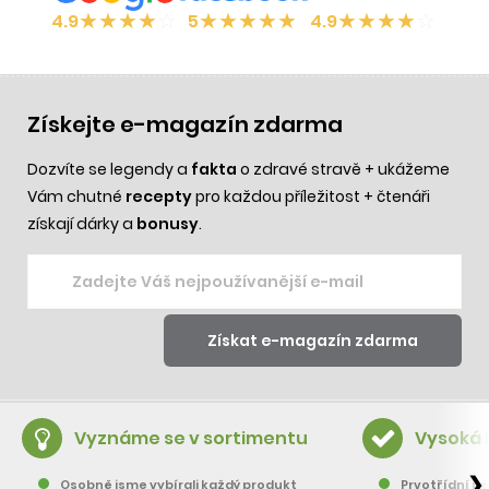
★
★
★
★
☆
★
★
★
★
★
★
★
★
★
☆
4.9
5
4.9
Získejte e-magazín zdarma
Dozvíte se legendy a
fakta
o zdravé stravě + ukážeme
Vám chutné
recepty
pro každou příležitost + čtenáři
získají dárky a
bonusy
.
Vyznáme se v sortimentu
Vysoká 
❯
Osobně jsme vybírali každý produkt
Prvotřídní pě