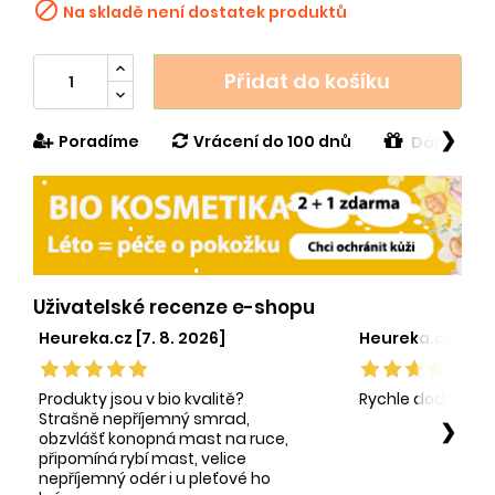

Na skladě není dostatek produktů
Přidat do košíku
❯
Poradíme
Vrácení do 100 dnů
Dárek v h
Uživatelské recenze e-shopu
Heureka.cz [7. 8. 2026]
Heureka.cz [1. 8.
Produkty jsou v bio kvalitě?
Rychle dodání sp
Strašně nepříjemný smrad,
❯
obzvlášť konopná mast na ruce,
připomíná rybí mast, velice
nepříjemný odér i u pleťové ho