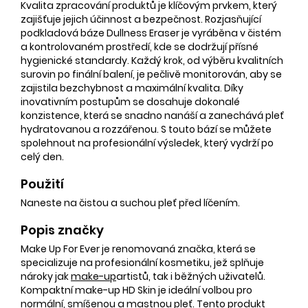
Kvalita zpracování produktů je klíčovým prvkem, který
zajišťuje jejich účinnost a bezpečnost. Rozjasňující
podkladová báze Dullness Eraser je vyráběna v čistém
a kontrolovaném prostředí, kde se dodržují přísné
hygienické standardy. Každý krok, od výběru kvalitních
surovin po finální balení, je pečlivě monitorován, aby se
zajistila bezchybnost a maximální kvalita. Díky
inovativním postupům se dosahuje dokonalé
konzistence, která se snadno nanáší a zanechává pleť
hydratovanou a rozzářenou. S touto bází se můžete
spolehnout na profesionální výsledek, který vydrží po
celý den.
Použití
Naneste na čistou a suchou pleť před líčením.
Popis značky
Make Up For Ever je renomovaná značka, která se
specializuje na profesionální kosmetiku, jež splňuje
nároky jak
make-up
artistů, tak i běžných uživatelů.
Kompaktní make-up HD Skin je ideální volbou pro
normální, smíšenou a mastnou pleť. Tento produkt