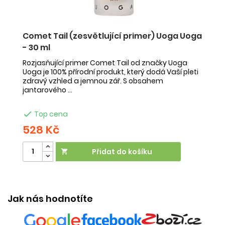
Comet Tail (zesvětlující primer) Uoga Uoga
C
m)
- 30 ml
k
U
Rozjasňující primer Comet Tail od značky Uoga
Uoga je 100% přírodní produkt, který dodá Vaší pleti
Hy
zdravý vzhled a jemnou zář. S obsahem
Uo
jantarového ...
vě
zd

Top cena
528 Kč
4
Přidat do košíku

Jak nás hodnotíte