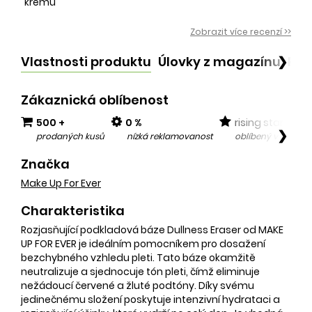
krému
Zobrazit více recenzí >>
Vlastnosti produktu
Úlovky z magazínu
Po
❯
Zákaznická oblíbenost
500 +
0 %
rising star
❯
prodaných kusů
nízká reklamovanost
oblíbený v posled
Značka
Make Up For Ever
Charakteristika
Rozjasňující podkladová báze Dullness Eraser od MAKE
UP FOR EVER je ideálním pomocníkem pro dosažení
bezchybného vzhledu pleti. Tato báze okamžitě
neutralizuje a sjednocuje tón pleti, čímž eliminuje
nežádoucí červené a žluté podtóny. Díky svému
jedinečnému složení poskytuje intenzivní hydrataci a