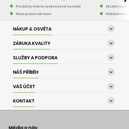
Produkty máme vyzkoušené na sobě
Skvělá kvalit
Naše práce nás baví
Důkladná kon
NÁKUP & OSVĚTA

ZÁRUKA KVALITY

SLUŽBY A PODPORA

NÁŠ PŘÍBĚH

VÁŠ ÚČET

KONTAKT

Média o nás: