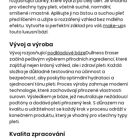
rozjasňující účinky, které vydrží po celý den. Je vhodná
pro všechny typy pleti, včetně suché, normální,
smíšené i mastné. Aplikujte ji na čistou a suchou pleť
před líčením a užijte si rozzářený vzhled bez mdlého
efektu. Vytvořte si perfektní základ pro váš
make-up
s
touto luxusní bází.
Vývoj a výroba
Vývoj rozjasňující
podkladové báze
Dullness Eraser
začíná pečlivým výběrem přírodních ingrediencí, které
zajišťují nejen krásný vzhled, ale i zdraví pleti. Každá
složka je důkladně testována na účinnost a
bezpečnost, aby poskytla optimální hydrataci a
sjednocení tónu pleti. Proces výroby zahrnuje moderní
technologie, které zachovávají přirozené vlastnosti
surovin. Výsledkem je báze, jež neutralizuje nežádoucí
podtóny a dodává pleti přirozený lesk. S důrazem na
kvalitu a udržitelnost se každý krok v procesu odráží v
konečném produktu, který je vhodný pro všechny typy
pleti.
Kvalita zpracování