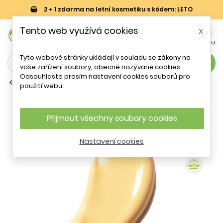
2 + 1 zdarma na letní kosmetiku s kódem: LETO
0
Tento web využívá cookies
x


Košík
Účet
Menu
Tyto webové stránky ukládají v souladu se zákony na
search
vaše zařízení soubory, obecně nazývané cookies.
Odsouhlaste prosím nastavení cookies souborů pro
Podkladové báze pod make-up
použití webu.
Rozjasňující podkladová báze
Dullness Eraser (Radiant Base) Make
Up For Ever - 30 ml
Přijmout všechny soubory cookies
Nastavení cookies
- 17 %