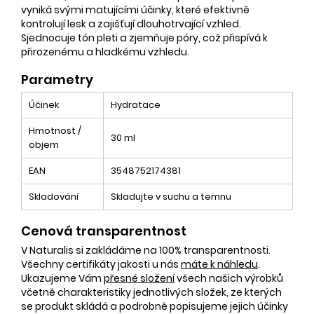
vyniká svými matujícími účinky, které efektivně
kontrolují lesk a zajišťují dlouhotrvající vzhled.
Sjednocuje tón pleti a zjemňuje póry, což přispívá k
přirozenému a hladkému vzhledu.
Parametry
Účinek
Hydratace
Hmotnost /
30 ml
objem
EAN
3548752174381
Skladování
Skladujte v suchu a temnu
Cenová transparentnost
V Naturalis si zakládáme na 100% transparentnosti.
Všechny certifikáty jakosti u nás
máte k náhledu
.
Ukazujeme Vám
přesné složení
všech našich výrobků
včetně charakteristiky jednotlivých složek, ze kterých
se produkt skládá a podrobně popisujeme jejich účinky