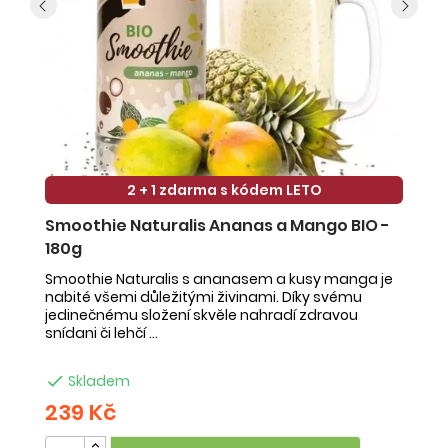
2 + 1 zdarma s kódem LETO
Smoothie Naturalis Ananas a Mango BIO -
S
180g
-
Smoothie Naturalis s ananasem a kusy manga je
Sm
nabité všemi důležitými živinami. Díky svému
ob
jedinečnému složení skvěle nahradí zdravou
ne
snídani či lehčí ...
na

Skladem
239 Kč
2