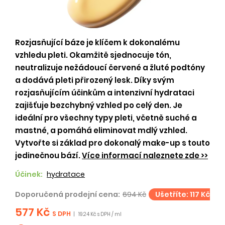
Rozjasňující báze je klíčem k dokonalému
vzhledu pleti. Okamžitě sjednocuje tón,
neutralizuje nežádoucí červené a žluté podtóny
a dodává pleti přirozený lesk. Díky svým
rozjasňujícím účinkům a intenzivní hydrataci
zajišťuje bezchybný vzhled po celý den. Je
ideální pro všechny typy pleti, včetně suché a
mastné, a pomáhá eliminovat mdlý vzhled.
Vytvořte si základ pro dokonalý make-up s touto
jedinečnou bází.
Více informací naleznete zde >>
Účinek:
hydratace
Doporučená prodejní cena:
694 Kč
Ušetříte: 117 Kč
577 Kč
S DPH
|
19.24 Kč s DPH / ml