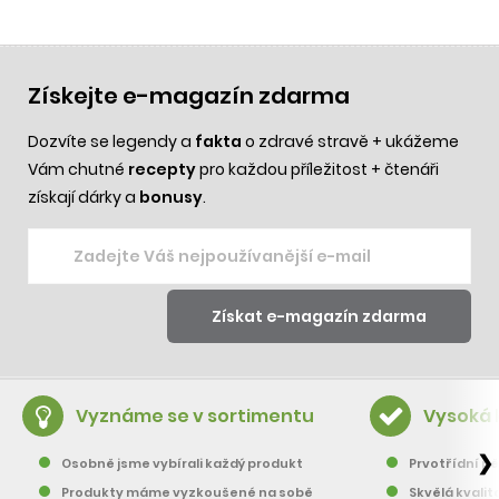
Získejte e-magazín zdarma
Dozvíte se legendy a
fakta
o zdravé stravě + ukážeme
Vám chutné
recepty
pro každou příležitost + čtenáři
získají dárky a
bonusy
.
Vyznáme se v sortimentu
Vysoká 
❯
Osobně jsme vybírali každý produkt
Prvotřídní pě
Produkty máme vyzkoušené na sobě
Skvělá kvalit