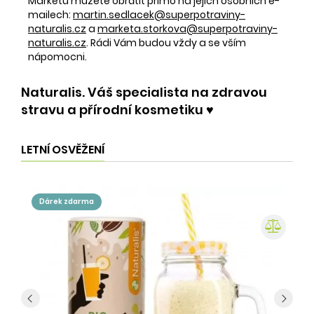
Markétu můžete obrátit přímo na jejich osobních e-
mailech:
martin.sedlacek@superpotraviny-
naturalis.cz
a
marketa.storkova@superpotraviny-
naturalis.cz
. Rádi Vám budou vždy a se vším
nápomocni.
Naturalis. Váš specialista na zdravou
stravu a přírodní kosmetiku ♥️
LETNÍ OSVĚŽENÍ
dárek zdarma