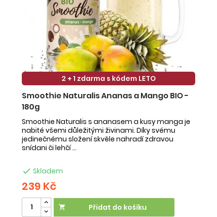
2 + 1 zdarma s kódem LETO
Smoothie Naturalis Ananas a Mango BIO -
S
180g
-
Smoothie Naturalis s ananasem a kusy manga je
Sm
nabité všemi důležitými živinami. Díky svému
ob
jedinečnému složení skvěle nahradí zdravou
ne
snídani či lehčí ...
na

Skladem
239 Kč
2
Přidat do košíku
