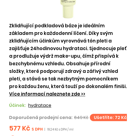
Zklidňující podkladová báze je ideálním
základem pro každodenní líčení. Díky svým
zklidňujícím účinkům vyrovnává tón pleti a
zajišťuje 24hodinovou hydrataci. Sjednocuje pleť
a prodlužuje výdrž make-upu, čímž přispívá k
bezchybnému vzhledu. Obsahuje přírodní
složky, které podporují zdravý a zářivý vzhled
pleti, a stává se tak nezbytným pomocníkem
pro každou ženu, která touží po dokonalém finiši.
Více informací naleznete zde >>
Účinek:
hydratace
Doporučená prodejní cena:
649 Kč
Ušetříte: 72 Kč
577 Kč
S DPH
|
19.24 Kč s DPH / ml