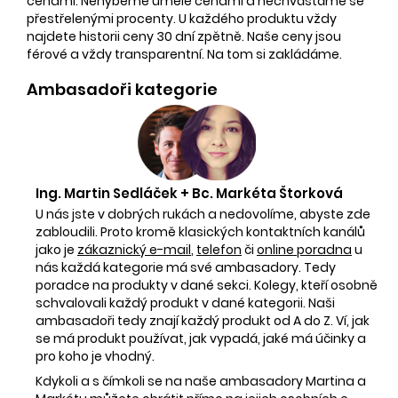
cenami. Nehýbeme uměle cenami a nechvástáme se
přestřelenými procenty. U každého produktu vždy
najdete historii ceny 30 dní zpětně. Naše ceny jsou
férové a vždy transparentní. Na tom si zakládáme.
Ambasadoři kategorie
Ing. Martin Sedláček + Bc. Markéta Štorková
U nás jste v dobrých rukách a nedovolíme, abyste zde
zabloudili. Proto kromě klasických kontaktních kanálů
jako je
zákaznický e-mail
,
telefon
či
online poradna
u
nás každá kategorie má své ambasadory. Tedy
poradce na produkty v dané sekci. Kolegy, kteří osobně
schvalovali každý produkt v dané kategorii. Naši
ambasadoři tedy znají každý produkt od A do Z. Ví, jak
se má produkt používat, jak vypadá, jaké má účinky a
pro koho je vhodný.
Kdykoli a s čímkoli se na naše ambasadory Martina a