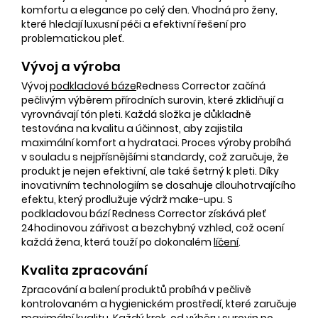
komfortu a elegance po celý den. Vhodná pro ženy,
které hledají luxusní péči a efektivní řešení pro
problematickou pleť.
Vývoj a výroba
Vývoj
podkladové báze
Redness Corrector začíná
pečlivým výběrem přírodních surovin, které zklidňují a
vyrovnávají tón pleti. Každá složka je důkladně
testována na kvalitu a účinnost, aby zajistila
maximální komfort a hydrataci. Proces výroby probíhá
v souladu s nejpřísnějšími standardy, což zaručuje, že
produkt je nejen efektivní, ale také šetrný k pleti. Díky
inovativním technologiím se dosahuje dlouhotrvajícího
efektu, který prodlužuje výdrž make-upu. S
podkladovou bází Redness Corrector získává pleť
24hodinovou zářivost a bezchybný vzhled, což ocení
každá žena, která touží po dokonalém
líčení
.
Kvalita zpracování
Zpracování a balení produktů probíhá v pečlivě
kontrolovaném a hygienickém prostředí, které zaručuje
maximální kvalitu. Každý krok, od výběru surovin po