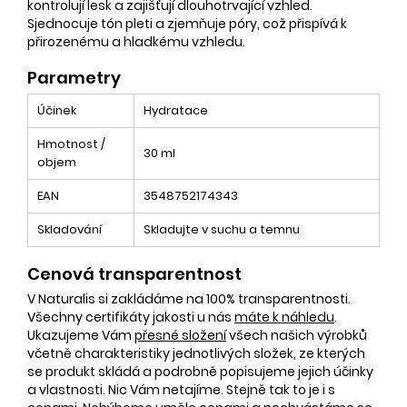
kontrolují lesk a zajišťují dlouhotrvající vzhled.
Sjednocuje tón pleti a zjemňuje póry, což přispívá k
přirozenému a hladkému vzhledu.
Parametry
Účinek
Hydratace
Hmotnost /
30 ml
objem
EAN
3548752174343
Skladování
Skladujte v suchu a temnu
Cenová transparentnost
V Naturalis si zakládáme na 100% transparentnosti.
Všechny certifikáty jakosti u nás
máte k náhledu
.
Ukazujeme Vám
přesné složení
všech našich výrobků
včetně charakteristiky jednotlivých složek, ze kterých
se produkt skládá a podrobně popisujeme jejich účinky
a vlastnosti. Nic Vám netajíme. Stejně tak to je i s