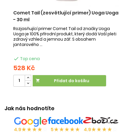
Comet Tail (zesvětlující primer) Uoga Uoga
C
m)
- 30 ml
k
U
Rozjasňující primer Comet Tail od značky Uoga
Uoga je 100% přírodní produkt, který dodá Vaší pleti
Hy
zdravý vzhled a jemnou zář. S obsahem
Uo
jantarového ...
vě
zd

Top cena
528 Kč
4
Přidat do košíku

Jak nás hodnotíte
★
★
★
★
☆
★
★
★
★
★
★
★
★
★
☆
4.9
5
4.9