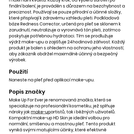
finální balení, je prováděn s důrazem na bezchybnost a
preciznost. Používají se pouze přírodní a účinné složky,
které přispívají k zdravému vzhledu pleti. Podkladová
báze Redness Corrector, určená pro pleť se sklonem k
zarudnutí, neutralizuje a vyrovnává tón pleti, zatímco
poskytuje potřebnou hydrataci. Tím se prodlužuje
výdrž make-upu a zajišťuje 24hodinová zářivost. Každý
produkt je balen s ohledem na ochranu jeho vlastností,
aby zákazník obdržel maximálně účinný a bezpečný
výrobek.
Použití
Naneste na pleť před aplikací make-upu.
Popis značky
Make Up For Ever je renomovaná značka, která se
specializuje na profesionální kosmetiku, jež splňuje
nároky jak
make-up
artistů, tak i běžných uživatelů.
Kompaktní make-up HD Skin je ideální volbou pro
normální, smíšenou a mastnou pleť. Tento produkt
vyniká svými matujícími účinky, které efektivně