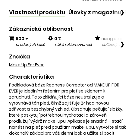
Vlastnosti produktu
Úlovky z magazínu
Po
❯
Zákaznická oblíbenost
500 +
0 %
rising star
❯
prodaných kusů
nízká reklamovanost
oblíbený v posled
Značka
Make Up For Ever
Charakteristika
Podkladová báze Redness Corrector od MAKE UP FOR
EVER je ideálním řešením pro pleť se sklonem k
zarudnutí. Tato zklidňující báze neutralizuje a
vyrovnává tón pleti, čímž zajišťuje 24hodinovou
zářivost a bezchybný vzhled. Obsahuje pečující složky,
které poskytují potřebnou hydrataci a zároveň
prodlužují výdrž make-upu. Aplikace je snadná – stačí
nanést na pleť před použitím make-upu. Vytvořte si tak
dokonalý základ pro váš denní look a užijte si pocit