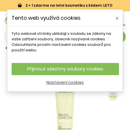
2 + 1 zdarma na letní kosmetiku s kódem: LETO
0
Tento web využívá cookies
x


Košík
Účet
Menu
Tyto webové stránky ukládají v souladu se zákony na
search
vaše zařízení soubory, obecně nazývané cookies.
Odsouhlaste prosím nastavení cookies souborů pro
Podkladové báze pod make-up
použití webu.
Podkladová báze pro pleť se sklonem
k zarudnutí Redness Corrector (Step 1
Primer) Make Up For Ever - 30 ml
Přijmout všechny soubory cookies
Nastavení cookies
- 11 %