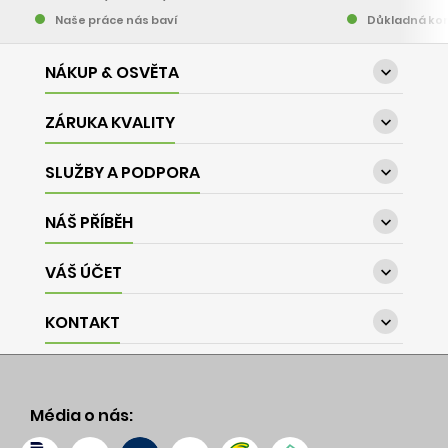
Naše práce nás baví
Důkladná kon
NÁKUP & OSVĚTA

ZÁRUKA KVALITY

SLUŽBY A PODPORA

NÁŠ PŘÍBĚH

VÁŠ ÚČET

KONTAKT

Média o nás: