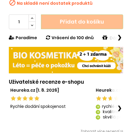

Na skladě není dostatek produktů
Přidat do košíku
❯
Poradíme
Vrácení do 100 dnů
Dárek v h
Uživatelské recenze e-shopu
Heureka.cz [1. 8. 2026]
Heureka.cz [29. 
Rychle dodání spokojenost
rychlé dodání
❯
add
kvalitně zaba
add
skvělá péče o
add
kvalitní produ
add
Zobrazit více recenzí >>