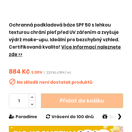
Ochranná podkladová báze SPF 50 s lehkou
texturou chrání pleť před UV zářením a zvyšuje
výdrž make-upu. Ideální pro bezchybný vzhled.
Certifikovaná kvalita!
Více informací naleznete
zde >>
884 Kč
S DPH
|
22.11 Kč s DPH / ml

Na skladě není dostatek produktů
Přidat do košíku
❯
Poradíme
Vrácení do 100 dnů
Dárek v h