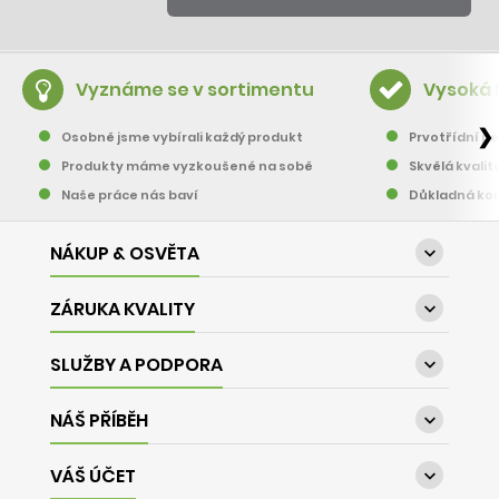
Vyznáme se v sortimentu
Vysoká 
❯
Osobně jsme vybírali každý produkt
Prvotřídní pě
Produkty máme vyzkoušené na sobě
Skvělá kvalit
Naše práce nás baví
Důkladná kon
NÁKUP & OSVĚTA

ZÁRUKA KVALITY

SLUŽBY A PODPORA

NÁŠ PŘÍBĚH

VÁŠ ÚČET
