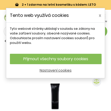
2 + 1 zdarma na letní kosmetiku s kódem: LETO
0
Tento web využívá cookies
x


Košík
Účet
Menu
Tyto webové stránky ukládají v souladu se zákony na
search
vaše zařízení soubory, obecně nazývané cookies.
Odsouhlaste prosím nastavení cookies souborů pro
Podkladové báze pod make-up
použití webu.
Ochranná podkladová báze SPF 50
(Primer Plus Protection) Bobbi Brown -
40 ml
Přijmout všechny soubory cookies
Nastavení cookies