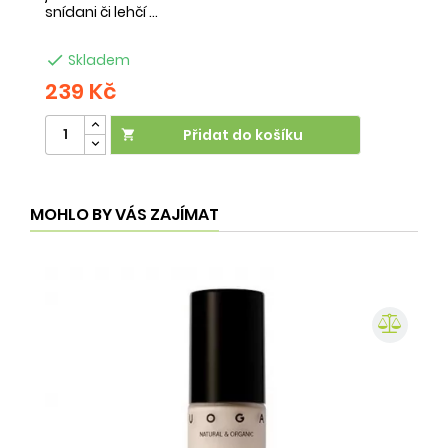
snídani či lehčí ...
na

Skladem
239 Kč
2
Přidat do košíku

MOHLO BY VÁS ZAJÍMAT