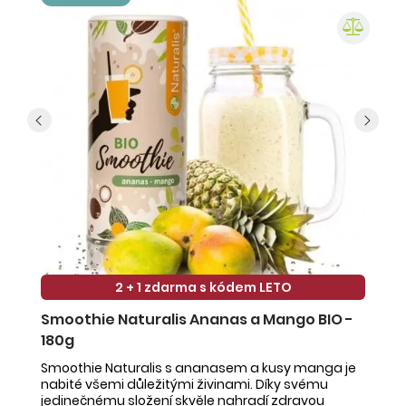
2 + 1 zdarma s kódem LETO
Smoothie Naturalis Ananas a Mango BIO -
S
180g
-
Smoothie Naturalis s ananasem a kusy manga je
Sm
nabité všemi důležitými živinami. Díky svému
ob
jedinečnému složení skvěle nahradí zdravou
ne