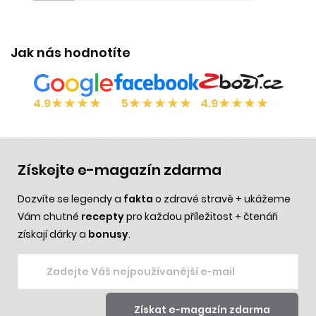
Jak nás hodnotíte
★
★
★
★
☆
★
★
★
★
★
★
★
★
★
☆
4.9
5
4.9
Získejte e-magazín zdarma
Dozvíte se legendy a
fakta
o zdravé stravě + ukážeme
Vám chutné
recepty
pro každou příležitost + čtenáři
získají dárky a
bonusy
.