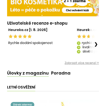
Uživatelské recenze e-shopu
Heureka.cz [1. 8. 2026]
Heureka.cz [29. 
Rychle dodání spokojenost
rychlé dodání
❯
add
kvalitně zaba
add
skvělá péče o
add
kvalitní produ
add
Zobrazit více recenzí >>
Úlovky z magazínu
Poradna
LETNÍ OSVĚŽENÍ
dárek zdarma