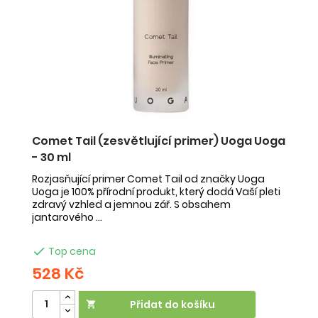
Comet Tail (zesvětlující primer) Uoga Uoga
- 30 ml
Rozjasňující primer Comet Tail od značky Uoga
Uoga je 100% přírodní produkt, který dodá Vaší pleti
zdravý vzhled a jemnou zář. S obsahem
jantarového ...

Top cena
528 Kč
Přidat do košíku
