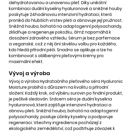
dehydratovanou a unavenou pleť. Díky unikátní
kombinaci duální kyseliny hyaluronové a sněžné houby
poskytuje 24hodinovou intenzivní hydrataci, která
proniká do hlubších vrstev pleti a obnovuje její pružnost.
Sněžná houba, bohatá na adaptogenní polysacharidy,
zklidňuje a regeneruje pokožku, čímž napomáhá k
dosažení zdravého vzhledu. Sérum je bez parfemace
a veganské, což z něj činí skvělou volbu pro každého,
kdo hledá přírodní péči. Snadno se aplikuje a lze ho
kombinovat s oblíbenými pleťovými krémy pro
maximální efekt.
Vývoj a výroba
Vývoj a výroba Hydratačního pleťového séra Hyaluronic
Moisture probíhá s důrazem na kvalitu a přírodní
složení. Každý krok, od výběru surovin po finální produkt,
je pečlivě sledován. Srdcem séra je duální kyselina
hyaluronová, která zajišťuje intenzivní hydrataci a
obnovu pleti. Sněžná houba, bohatá na adaptogenní
polysacharidy, posiluje účinky kyseliny a podporuje
regeneraci. Všechny ingredience pocházejí z
ekologického zemědělství, což podtrhuje závazek k