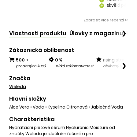
skvělá péče o
add
kvalitní produ
add
Zobrazit více recenzí >>
Vlastnosti produktu
Úlovky z magazínu
Po
❯
Zákaznická oblíbenost
500 +
0 %
rising star
❯
prodaných kusů
nízká reklamovanost
oblíbený v posled
Značka
Weleda
Hlavní složky
Aloe Vera
•
Voda
•
Kyselina Citronová
•
Jablečná Voda
Charakteristika
Hydratační pleťové sérum Hyaluronic Moisture od
značky Weleda je ideálním řešením pro