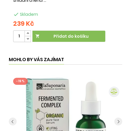
snídani či lehčí ...
na

Skladem
239 Kč
2
Přidat do košíku

MOHLO BY VÁS ZAJÍMAT
- 19 %