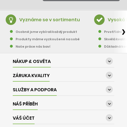
Vyznáme se v sortimentu
Vysoká 
❯
Osobně jsme vybírali každý produkt
Prvotřídní pě
Produkty máme vyzkoušené na sobě
Skvělá kvalit
Naše práce nás baví
Důkladná kon
NÁKUP & OSVĚTA

ZÁRUKA KVALITY

SLUŽBY A PODPORA

NÁŠ PŘÍBĚH

VÁŠ ÚČET
