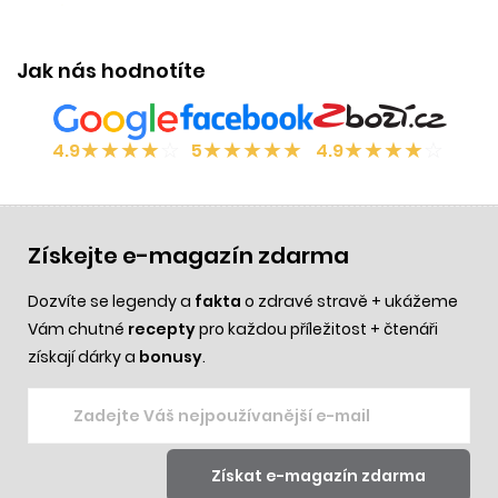
Účinek:
tvorba kolagenu
Jak nás hodnotíte
★
★
★
★
☆
★
★
★
★
★
★
★
★
★
☆
4.9
5
4.9
Získejte e-magazín zdarma
Dozvíte se legendy a
fakta
o zdravé stravě + ukážeme
Vám chutné
recepty
pro každou příležitost + čtenáři
získají dárky a
bonusy
.