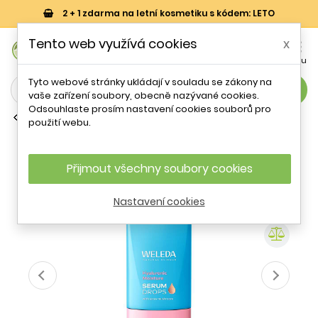
2 + 1 zdarma na letní kosmetiku s kódem: LETO
0
Tento web využívá cookies
x


Košík
Účet
Menu
Tyto webové stránky ukládají v souladu se zákony na
search
vaše zařízení soubory, obecně nazývané cookies.
Odsouhlaste prosím nastavení cookies souborů pro
Pleťová séra
použití webu.
Hydratační pleťové sérum Hyaluronic
Moisture (Serum Drops) Weleda - 30
ml
Přijmout všechny soubory cookies
Nastavení cookies
- 16 %