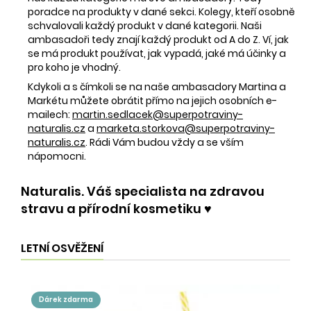
poradce na produkty v dané sekci. Kolegy, kteří osobně
schvalovali každý produkt v dané kategorii. Naši
ambasadoři tedy znají každý produkt od A do Z. Ví, jak
se má produkt používat, jak vypadá, jaké má účinky a
pro koho je vhodný.
Kdykoli a s čímkoli se na naše ambasadory Martina a
Markétu můžete obrátit přímo na jejich osobních e-
mailech:
martin.sedlacek@superpotraviny-
naturalis.cz
a
marketa.storkova@superpotraviny-
naturalis.cz
. Rádi Vám budou vždy a se vším
nápomocni.
Naturalis. Váš specialista na zdravou
stravu a přírodní kosmetiku ♥️
LETNÍ OSVĚŽENÍ
dárek zdarma