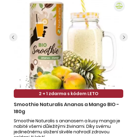
2 + 1 zdarma s kódem LETO
Smoothie Naturalis Ananas a Mango BIO -
S
180g
-
Smoothie Naturalis s ananasem a kusy manga je
Sm
nabité všemi důležitými živinami. Díky svému
ob
jedinečnému složení skvěle nahradí zdravou
ne