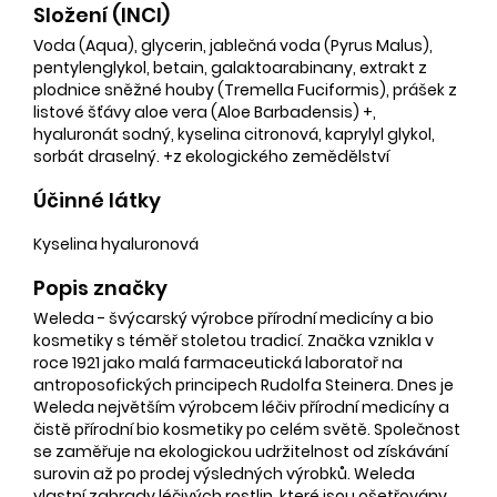
Složení (INCI)
Voda (Aqua), glycerin, jablečná voda (Pyrus Malus),
pentylenglykol, betain, galaktoarabinany, extrakt z
plodnice sněžné houby (Tremella Fuciformis), prášek z
listové šťávy aloe vera (Aloe Barbadensis) +,
hyaluronát sodný, kyselina citronová, kaprylyl glykol,
sorbát draselný. +z ekologického zemědělství
Účinné látky
Kyselina hyaluronová
Popis značky
Weleda - švýcarský výrobce přírodní medicíny a bio
kosmetiky s téměř stoletou tradicí. Značka vznikla v
roce 1921 jako malá farmaceutická laboratoř na
antroposofických principech Rudolfa Steinera. Dnes je
Weleda největším výrobcem léčiv přírodní medicíny a
čistě přírodní bio kosmetiky po celém světě. Společnost
se zaměřuje na ekologickou udržitelnost od získávání
surovin až po prodej výsledných výrobků. Weleda
vlastní zahrady léčivých rostlin, které jsou ošetřovány