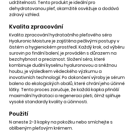
udržitelnosti. Tento produkt je ideální pro
dehydratovanou pleť, okamžitě osvěžuje a dodává
zdravý vzhled.
Kvalita zpracování
Kvalita zpracování hydratačního pleťového séra
Hyaluronic Moisture je zajištěna pečlivými postupy v
čistém a hygienickém prostředí. Každý krok, od výběru
surovin po finální balení, je prováděn s důrazem na
bezchybnost a preciznost. Složení séra, které
kombinuje duální kyselinu hyaluronovou a sněžnou
houbu, je výsledkem vědeckého výzkumu a
inovativních technologií. Po dokončení výroby je sérum
baleno do ekologických obalů, které chrání jeho účinné
látky. Tento proces zaručuje, že každá kapka přináší
maximální hydrataci a regeneraci pleti, čímž splňuje
vysoké standardy kvality a účinnosti.
Použití
N aneste 2-3 kapky na pokožku nebo smíchejte s
oblíbeným pleťovým krémem.