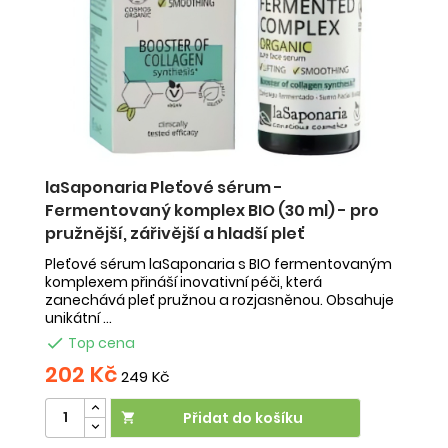
IO
laSaponaria Pleťové sérum -
l
Fermentovaný komplex BIO (30 ml) - pro
Z
pružnější, zářivější a hladší pleť
p
Pleťové sérum laSaponaria s BIO fermentovaným
P
komplexem přináší inovativní péči, která
zi
zanechává pleť pružnou a rozjasněnou. Obsahuje
sm
unikátní ...
Te

Top cena
202 Kč
2
249 Kč
Přidat do košíku
