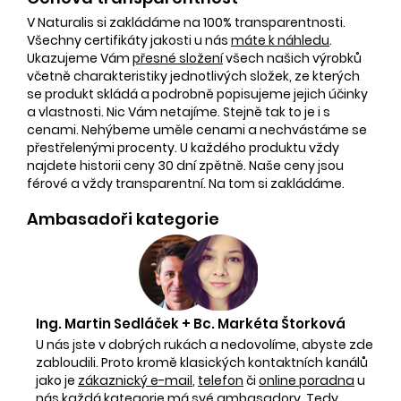
V Naturalis si zakládáme na 100% transparentnosti.
Všechny certifikáty jakosti u nás
máte k náhledu
.
Ukazujeme Vám
přesné složení
všech našich výrobků
včetně charakteristiky jednotlivých složek, ze kterých
se produkt skládá a podrobně popisujeme jejich účinky
a vlastnosti. Nic Vám netajíme. Stejně tak to je i s
cenami. Nehýbeme uměle cenami a nechvástáme se
přestřelenými procenty. U každého produktu vždy
najdete historii ceny 30 dní zpětně. Naše ceny jsou
férové a vždy transparentní. Na tom si zakládáme.
Ambasadoři kategorie
Ing. Martin Sedláček + Bc. Markéta Štorková
U nás jste v dobrých rukách a nedovolíme, abyste zde
zabloudili. Proto kromě klasických kontaktních kanálů
jako je
zákaznický e-mail
,
telefon
či
online poradna
u
nás každá kategorie má své ambasadory. Tedy