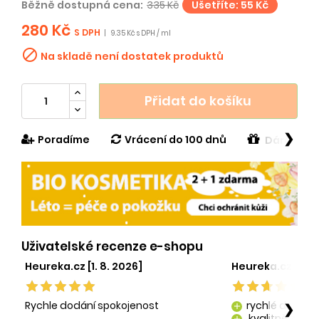
Běžně dostupná cena:
335 Kč
Ušetříte: 55 Kč
280 Kč
S DPH
|
9.35 Kč s DPH / ml

Na skladě není dostatek produktů
Přidat do košíku
❯
Poradíme
Vrácení do 100 dnů
Dárek v h
Uživatelské recenze e-shopu
Heureka.cz [1. 8. 2026]
Heureka.cz [29. 
Rychle dodání spokojenost
rychlé dodání
❯
add
kvalitně zaba
add