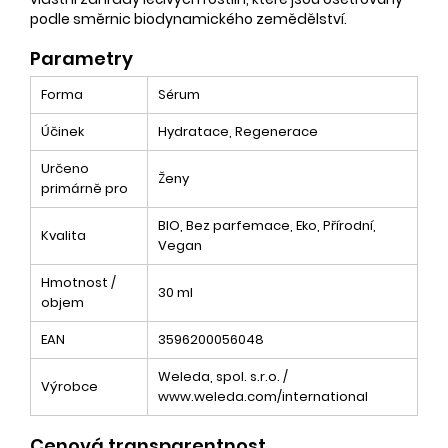
podle směrnic biodynamického zemědělství.
Parametry
Forma
Sérum
Účinek
Hydratace, Regenerace
Určeno
Ženy
primárně pro
BIO, Bez parfemace, Eko, Přírodní,
Kvalita
Vegan
Hmotnost /
30 ml
objem
EAN
3596200056048
Weleda, spol. s.r.o. /
Výrobce
www.weleda.com/international
Cenová transparentnost