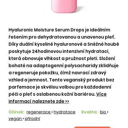
Hyaluronic Moisture Serum Drops je ideálním
řešením pro dehydratovanou a unavenou pleť.
Díky duální kyselině hyaluronové a Sněžné houbě
poskytuje 24hodinovou intenzivní hydrataci,
která obnovuje vlhkost a pružnost pleti. Složení
bohaté na adaptogenní polysacharidy zklidňuje
a regeneruje pokožku, čímž navrací zdravý
vzhled a jemnost. Tento veganský produkt bez
parfemace je skvělou volbou pro každodenní
péči o pleť s oslabenou kožní bariérou.
Více
informací naleznete zde >>
Účinek:
regenerace
•
hydratace
Kvalita:
bio
•
vegan
•
přírodní