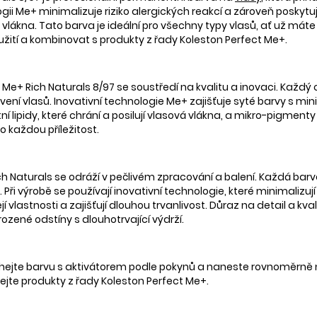
nologii Me+ minimalizuje riziko alergických reakcí a zároveň poskyt
vá vlákna. Tato barva je ideální pro všechny typy vlasů, ať už má
oužití a kombinovat s produkty z řady Koleston Perfect Me+.
 Me+ Rich Naturals 8/97 se soustředí na kvalitu a inovaci. Každý
ení vlasů. Inovativní technologie Me+ zajišťuje syté barvy s mini
tní lipidy, které chrání a posilují vlasová vlákna, a mikro-pigmenty
o každou příležitost.
ch Naturals se odráží v pečlivém zpracování a balení. Každá bar
ři výrobě se používají inovativní technologie, které minimalizují
jí vlastnosti a zajišťují dlouhou trvanlivost. Důraz na detail a kva
rozené odstíny s dlouhotrvající výdrží.
míchejte barvu s aktivátorem podle pokynů a naneste rovnoměrně
ejte produkty z řady Koleston Perfect Me+.