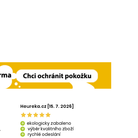
Heureka.cz [15. 7. 2026]
ekologicky zabaleno
add
,
výběr kvalitního zboží
add
rychlé odeslání
add