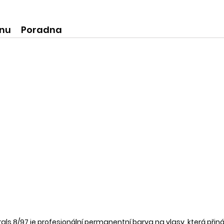
ní produkty
krásné praktické dóze-lze použít
na super praktické dárečky:-)
ínu
Poradna
rals 8/97 je profesionální permanentní barva na
vlasy
, která při