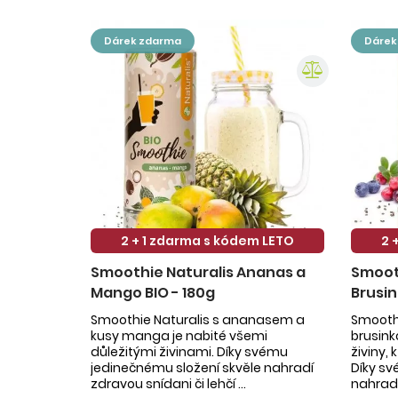
dárek zdarma
dáre
2 + 1 zdarma s kódem LETO
2 
Smoothie Naturalis Ananas a
Smooth
Mango BIO - 180g
Brusin
Smoothie Naturalis s ananasem a
Smoothi
kusy manga je nabité všemi
brusin
důležitými živinami. Díky svému
živiny,
jedinečnému složení skvěle nahradí
Díky sv
zdravou snídani či lehčí ...
nahradí