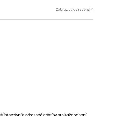
 i
Zobrazit více recenzí >>
náší intenzivní a přirozené odstíny pro každodenní