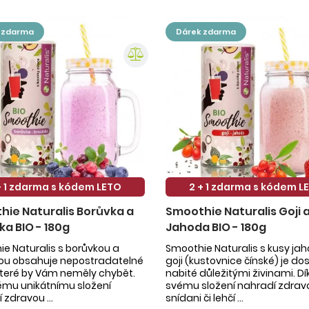
k zdarma
dárek zdarma
+ 1 zdarma s kódem LETO
2 + 1 zdarma s kódem L
ie Naturalis Borůvka a
Smoothie Naturalis Goji 
ka BIO - 180g
Jahoda BIO - 180g
e Naturalis s borůvkou a
Smoothie Naturalis s kusy ja
kou obsahuje nepostradatelné
goji (kustovnice čínské) je do
 které by Vám neměly chybět.
nabité důležitými živinami. Dí
ému unikátnímu složení
svému složení nahradí zdrav
 zdravou ...
snídani či lehčí ...