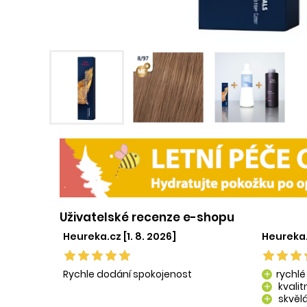
Uživatelské recenze e-shopu
Heureka.cz [1. 8. 2026]
Heureka.
Rychle dodání spokojenost
rychlé
add
kvali
add
skvělá
add