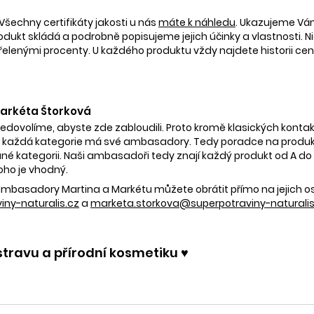
Všechny certifikáty jakosti u nás
máte k náhledu
. Ukazujeme V
rodukt skládá a podrobně popisujeme jejich účinky a vlastnosti. Ni
nými procenty. U každého produktu vždy najdete historii ceny 
 Markéta Štorková
nedovolíme, abyste zde zabloudili. Proto kromě klasických kontak
 každá kategorie má své ambasadory. Tedy poradce na produkty
é kategorii. Naši ambasadoři tedy znají každý produkt od A do Z.
oho je vhodný.
e ambasadory Martina a Markétu můžete obrátit přímo na jejich 
ny-naturalis.cz
a
marketa.storkova@superpotraviny-naturalis
stravu a přírodní kosmetiku ♥️