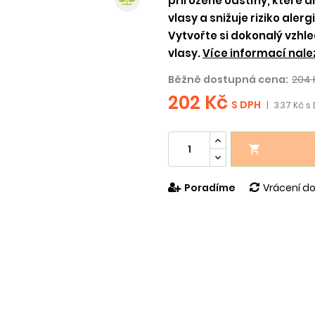
přirozené odstíny, které d
vlasy a snižuje riziko aler
Vytvořte si dokonalý vzhle
vlasy.
Více informací nale
Běžně dostupná cena:
204 
202 Kč
S DPH
|
3.37 Kč s 

Poradíme
Vrácení do