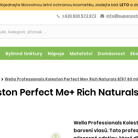
bjednejte libovolnou letní ochranou kosmetiku, zadejte kód:
LETO
a zí
+420 603 572 972
info@superpotr
y
Bylinné tinktury
Nápoje
Mateřství
Domácnost
Ek
Wella Professionals Koleston Perfect Me+ Rich Naturals 8/97 60 m
ston Perfect Me+ Rich Natural
Wella Professionals Kolest
barvení vlasů. Tato profe