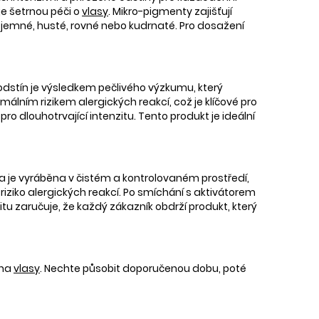
uje šetrnou péči o
vlasy
. Mikro-pigmenty zajišťují
te jemné, husté, rovné nebo kudrnaté. Pro dosažení
 odstín je výsledkem pečlivého výzkumu, který
málním rizikem alergických reakcí, což je klíčové pro
 pro dlouhotrvající intenzitu. Tento produkt je ideální
va je vyráběna v čistém a kontrolovaném prostředí,
 riziko alergických reakcí. Po smíchání s aktivátorem
litu zaručuje, že každý zákazník obdrží produkt, který
 na
vlasy
. Nechte působit doporučenou dobu, poté