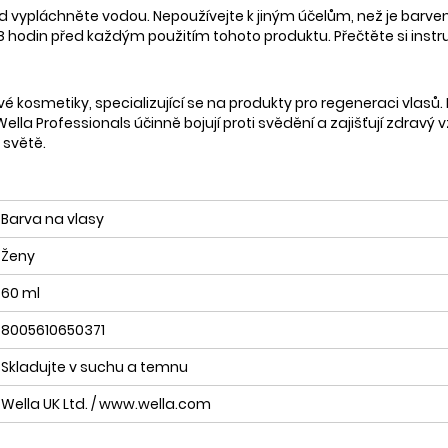
d vypláchněte vodou. Nepoužívejte k jiným účelům, než je barve
8 hodin před každým použitím tohoto produktu. Přečtěte si instruk
é kosmetiky, specializující se na produkty pro regeneraci vlasů. Na
Wella Professionals účinně bojují proti svědění a zajišťují zdravý
 světě.
Barva na vlasy
Ženy
60 ml
8005610650371
Skladujte v suchu a temnu
Wella UK Ltd. / www.wella.com