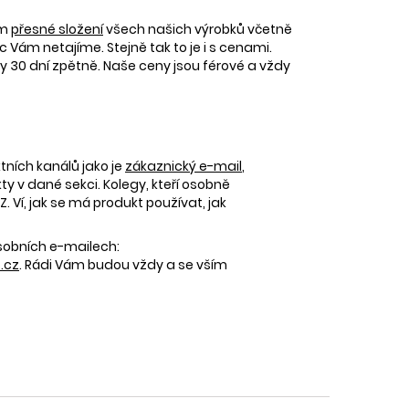
ám
přesné složení
všech našich výrobků včetně
c Vám netajíme. Stejně tak to je i s cenami.
30 dní zpětně. Naše ceny jsou férové a vždy
tních kanálů jako je
zákaznický e-mail
,
 v dané sekci. Kolegy, kteří osobně
 Ví, jak se má produkt používat, jak
osobních e-mailech:
.cz
. Rádi Vám budou vždy a se vším