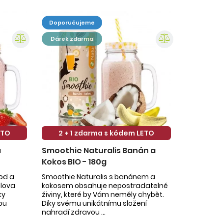
doporučujeme
dárek zdarma
ETO
2 + 1 zdarma s kódem LETO
a
Smoothie Naturalis Banán a
Kokos BIO - 180g
hod a
Smoothie Naturalis s banánem a
slova
kokosem obsahuje nepostradatelné
ky
živiny, které by Vám neměly chybět.
ou
Díky svému unikátnímu složení
nahradí zdravou ...