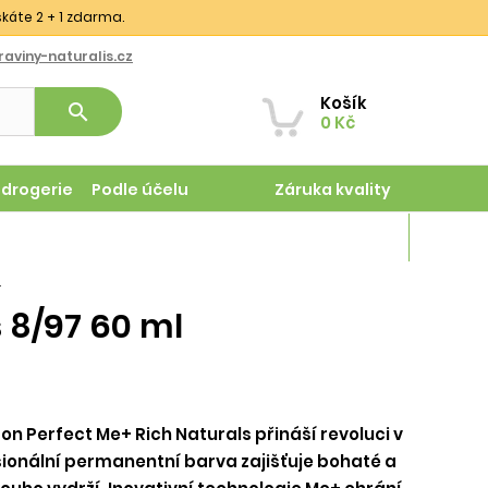
skáte 2 + 1 zdarma.
aviny-naturalis.cz
Košík
search
0 Kč
odrogerie
Podle účelu
Záruka kvality
Magazín
l
s 8/97 60 ml
on Perfect Me+ Rich Naturals přináší revoluci v
sionální permanentní barva zajišťuje bohaté a