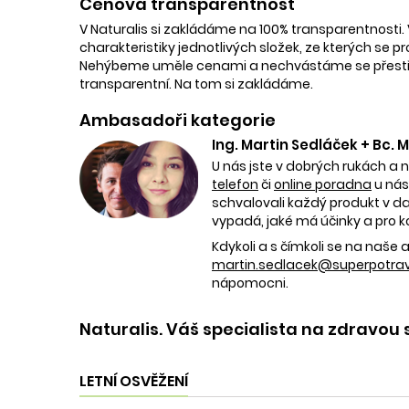
Cenová transparentnost
V Naturalis si zakládáme na 100% transparentnosti. 
charakteristiky jednotlivých složek, ze kterých se p
Nehýbeme uměle cenami a nechvástáme se přestřele
transparentní. Na tom si zakládáme.
Ambasadoři kategorie
Ing. Martin Sedláček + Bc.
U nás jste v dobrých rukách a 
telefon
či
online poradna
u nás
schvalovali každý produkt v dan
vypadá, jaké má účinky a pro k
Kdykoli a s čímkoli se na naš
martin.sedlacek@superpotravi
nápomocni.
Naturalis. Váš specialista na zdravou 
LETNÍ OSVĚŽENÍ