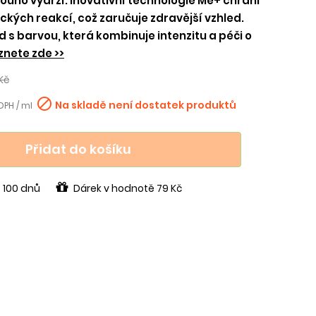
louho vydrží. Inovativní technologie Me+ chrání
gických reakcí, což zaručuje zdravější vzhled.
d s barvou, která kombinuje intenzitu a péči o
znete zde >>
Kč

Na skladě není dostatek produktů
DPH / ml
Přidat do košíku
 100 dnů
Dárek v hodnotě 79 Kč