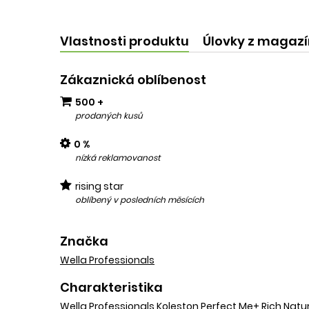
kvalit
add
Vlastnosti produktu
Úlovky z magaz
Zákaznická oblíbenost
500 +
prodaných kusů
0 %
nízká reklamovanost
rising star
oblíbený v posledních měsících
Značka
Wella Professionals
Charakteristika
Wella Professionals Koleston Perfect Me+ Rich Natu