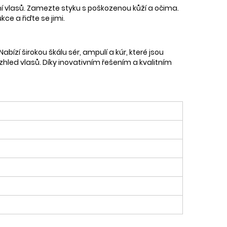
ní vlasů. Zamezte styku s poškozenou kůží a očima.
ce a řiďte se jimi.
bízí širokou škálu sér, ampulí a kúr, které jsou
 vzhled vlasů. Díky inovativním řešením a kvalitním