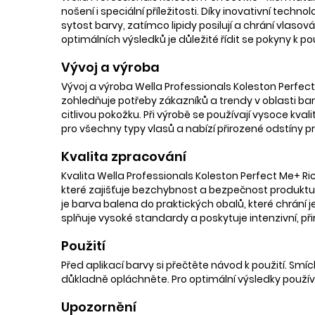
nošení i speciální příležitosti. Díky inovativní tech
sytost barvy, zatímco lipidy posilují a chrání vlaso
optimálních výsledků je důležité řídit se pokyny k p
Vývoj a výroba
Vývoj a výroba Wella Professionals Koleston Perfect
zohledňuje potřeby zákazníků a trendy v oblasti barv
citlivou pokožku. Při výrobě se používají vysoce kvali
pro všechny typy vlasů a nabízí přirozené odstíny pr
Kvalita zpracování
Kvalita Wella Professionals Koleston Perfect Me+ Ri
které zajišťuje bezchybnost a bezpečnost produktu. P
je barva balena do praktických obalů, které chrání je
splňuje vysoké standardy a poskytuje intenzivní, při
Použití
Před aplikací barvy si přečtěte návod k použití. S
důkladně opláchněte. Pro optimální výsledky použív
Upozornění