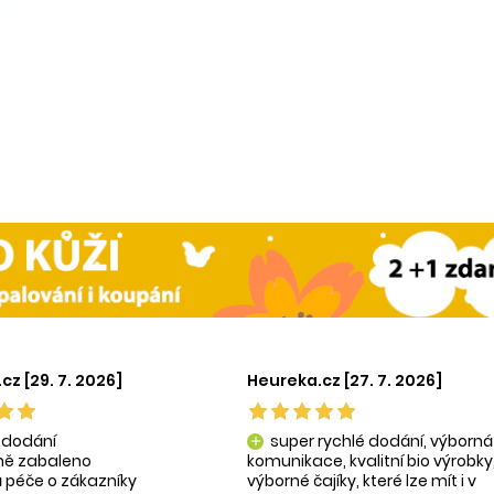
cz [29. 7. 2026]
Heureka.cz [27. 7. 2026]
 dodání
super rychlé dodání, výborná
add
tně zabaleno
komunikace, kvalitní bio výrobky
 péče o zákazníky
výborné čajíky, které lze mít i v